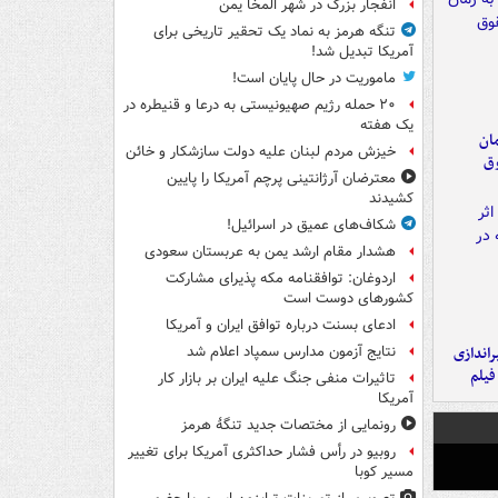
انفجار بزرگ در شهر المخا یمن
تنگه هرمز به نماد یک تحقیر تاریخی برای
آمریکا تبدیل شد!
ماموریت در حال پایان است!
۲۰ حمله رژیم صهیونیستی به درعا و قنیطره در
یک هفته
مان
خیزش مردم لبنان علیه دولت سازشکار و خائن
وق
معترضان آرژانتینی پرچم آمریکا را پایین
کشیدند
شکاف‌های عمیق در اسرائیل!
هشدار مقام ارشد یمن به عربستان سعودی
اردوغان: توافقنامه مکه پذیرای مشارکت
کشورهای دوست است
ادعای بسنت درباره توافق ایران و آمریکا
یراندازی
نتایج آزمون مدارس سمپاد اعلام شد
فیلم
تاثیرات منفی جنگ علیه ایران بر بازار کار
آمریکا
رونمایی از مختصات جدید تنگۀ هرمز
روبیو در رأس فشار حداکثری آمریکا برای تغییر
مسیر کوبا