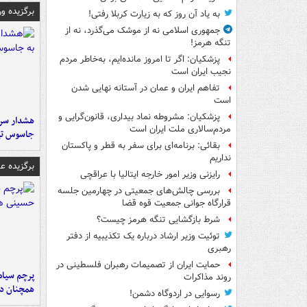
برگزیده و
به یاد آن روز که به زیارت کربلا رفتی!
جمهوری اسلامی نه از موشک می‌گذرد، نه از
تنگه هرمز!
پزشکیان: اگر تا امروز مانده‌ایم، به‌خاطر مردم
نجیب ایران است
تفاهم ایران و عمان در آستانه نهایی شدن
است
پزشکیان: مشروطه نماد بیداری، قانون‌گرایی و
هشدار سرم
مردم‌سالاری ملت ایران است
جاسوس تی
بقائی: برنامه‌ای برای سفر به قطر و پاکستان
نداریم
برگزیده 
رایزنی وزیر امور خارجه ایتالیا با عراقچی
بررسی چالش‌های جمعیتی در چهارمین جلسه
قرارگاه جوانی جمعیت قوه قضا
شرط بازگشایی تنگه هرمز چیست؟
توئیت وزیر ارشاد درباره یک تکذیبیه از دفتر
رهبری
حمایت ایران از تصمیمات رهبران فلسطینی در
پرچم سیاه
روند مذاکرات
همچنان در
رسوایی در اردوگاه دشمن!