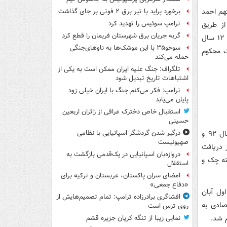
ر، متهم احمد
برخورد پراید با تیر برق ۲ فوتی بر جای گذاشت
ترامپ سوئیس را تهدید کرد
از طریق
گربه جریان برق شهرستان فریمان را قطع کرد
گرانفروشی به صورت کلان با تحصیل وجه به مبلغ ۱۳۹.۴۸۳.۸۰۶.۸۵۶ ریال، به تحمل ۱۲ سال
سوخو۳۵ با این موشک‌ها به ناوهای‌جنگی
۱۳ ریال) به نفع دولت محکوم
حمله می‌کند
تلگراف: جنگ علیه ایران ممکن است به یکی از
اشتباهات تاریخ تبدیل شود
ترامپ: فکر می‌کنم جنگ با ایران خیلی زود
پایان می‌یابد
استقبال خاص دخترک عراقی از زائران اربعین
حسینی
همچنین نامبرده، به استناد بند پ. و ج. از ماده ۲۳ قانون مجازات اسلامی مصوب سال ۹۲ و
درگیر شدن گردشگر اسپانیایی با نظامی
صهیونیست
س پرداز نیز ابطال و به مدت ۲ سال از دریافت
دروازه‌بان اسپانیایی در یک‌قدمی بازگشت به
ته چک و
استقلال
امضای سران پاکستان، عربستان و ترکیه برای
«دفاع جمعی»
ول آبان
افشاگری برادرزاده ترامپ: تمام تصمیم‌هایش از
صادی به
روی ترس است
م شد.
نمایی زیبا از تنگه کریان جزیره قشم