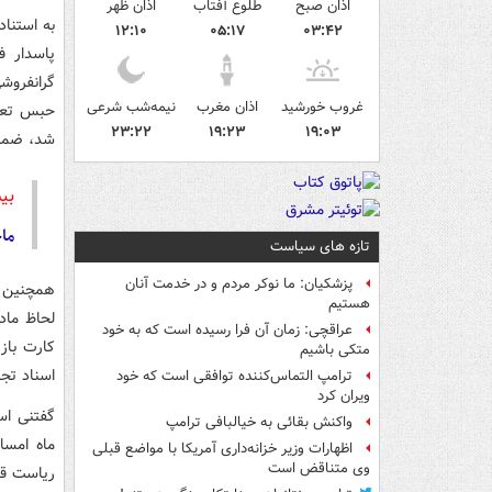
اذان صبح
طلوع آفتاب
اذان ظهر
۱۲:۱۰
۰۵:۱۷
۰۳:۴۲
پاسدار ف
غروب خورشید
اذان مغرب
نیمه‌شب شرعی
۲۳:۲۲
۱۹:۲۳
۱۹:۰۳
شد، ضمنا پرونده در 
بی
ما
تازه های سیاست
پزشکیان: ما نوکر مردم و در خدمت آنان
هستیم
عراقچی: زمان آن فرا رسیده است که به خود
کارت باز
متکی باشیم
اسناد تج
ترامپ التماس‌کننده توافقی است که خود
ویران کرد
گفتنی اس
واکنش بقائی به خیالبافی ترامپ
ماه امسا
اظهارات وزیر خزانه‌داری آمریکا با مواضع قبلی
وی متناقض است
ریاست قا