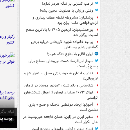
ترامپ کنترلی بر تنگه هرمز ندارد!
وقتی ورزش با معنویت عجین بشه!
پزشکیان: مشروطه نقطه عطف بیداری و
آزادی‌خواهی ملت ایران بود
پورجمشیدیان: اربعین ۱۴۰۵ با بالاترین سطح
امنیت برگزار شد
رگبار و رع
کشور
بیانیه خانواده شهید لاریجانی درباره برخی
گمانه‌زنی‌های رسانه‌ای
ایران آقای بلامنازع تنگه هرمز!
سردار ابن‌الرضا: دست نیروهای مسلح برای
پاسخ پُر است
تکذیب ادعای «نحوه ردزنی محل استقرار شهید
لاریجانی»
شناسایی و بازداشت ۲۱مزدور موساد در کرمان
تهاتر ۱۶۷۳ میلیارد تومان از اموال شرکت‌های
جای گذا
تراستی
آجورلو: ایجاد دوقطبی «جنگ و صلح‌» بازی
دشمن است
فیلم برگزی
سفیر ایران در ژاپن: همان فاجعه هیروشیما در
بوسه‌ پ
حال تکرار است
فریاد مردم «فدایی خامنه‌ای بودن» است