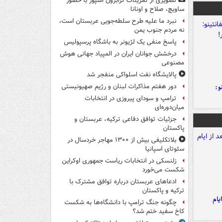
تصویری از تمرینات ترابزون اسپور با حضور
ساویچ، صلاح و اونانا
نبرد ما علیه طرح سلطه‌جویی عربستان است،
نه مردم جنوب یمن
پاسخ منفی یک لژیونر به باشگاه پرسپولیس
درخشش جوانان ایران در المپیاد جهانی هوش
مصنوعی
پالایشگاه نفت اسلواکی منفجر شد
و:
دور هفتم مذاکرات لبنان و رژیم صهیونیستی
ترامپ و سودای پیروزی در انتخابات
میان‌دوره‌ای
جزئیات توافق دفاعی ترکیه، عربستان و
پاکستان
بلاتکلیفی بیش از ۱۳۰۰ مهاجر خردسال در
سئوتای اسپانیا
زلنسکی در انتخابات ریاست جمهوری اوکراین
شکست می‌خورد
ادعاهای عربستان درباره توافق مشترک با
ترکیه و پاکستان
یام
چگونه جنگ ترامپ با دانشگاه‌ها به شکست
کاخ سفید ختم شد؟