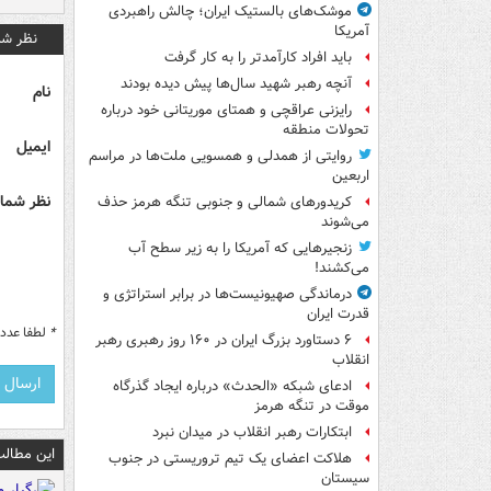
موشک‌های بالستیک ایران؛ چالش راهبردی
آمریکا
نظر شم
باید افراد کارآمدتر را به کار گرفت
آنچه رهبر شهید سال‌ها پیش دیده بودند
نام
رایزنی عراقچی و همتای موریتانی خود درباره
تحولات منطقه
ایمیل
روایتی از همدلی و همسویی ملت‌ها در مراسم
اربعین
نظر شما 
کریدورهای شمالی و جنوبی تنگه هرمز حذف
می‌شوند
زنجیرهایی که آمریکا را به زیر سطح آب
می‌کشند!
درماندگی صهیونیست‌ها در برابر استراتژی و
قدرت ایران
*
لطفا عدد م
۶ دستاورد بزرگ ایران در ۱۶۰ روز رهبری رهبر
انقلاب
ادعای شبکه «الحدث» درباره ایجاد گذرگاه
موقت در تنگه هرمز
ابتکارات رهبر انقلاب در میدان نبرد
این مطالب
هلاکت اعضای یک تیم تروریستی در جنوب
سیستان