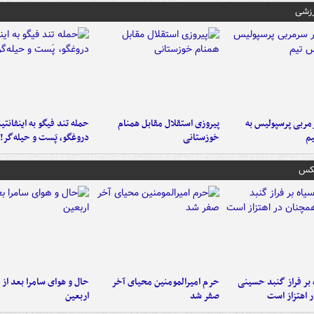
رزشی
ربی پرسپولیس به
پیروزی استقلال مقابل همنام
حمله تند فیگو به اینفانتین
م
خوزستانی
دروغگو، پَست‌ و حیله‌گر!
عکس
 بر فراز گنبد حسینی
حرم امیرالمومنین محیای آخر
حال و هوای سامرا بعد از ا
 اهتزاز است
صفر شد
اربعین