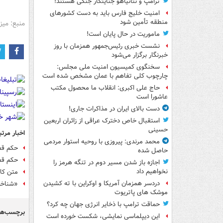
ترامپ و نتانیاهو جنایتکار جنگی هستند!
امنیت خلیج فارس باید به دست کشورهای
منطقه تأمین شود
منبع: میز
ماموریت در حال پایان است!
نشست خبری رئیس‌جمهور همزمان با روز
خبرنگار برگزار می‌شود
سخنگوی کمیسیون امنیت ملی مجلس:
چارچوب کلی تفاهم با عمان مشخص شده است
حاج علی اکبری: انقلاب ما محصول مکتب
عاشورا است
دست بالای ایران در مذاکرات جاری!
استقبال خاص دخترک عراقی از زائران اربعین
حسینی
اخبار مرتب
محمد مرندی: پیروزی با روحیه استوار مردمی
حکم قط
حاصل شده
حکم قطعی پرونده ۵ صراف صادر
اجازه باز شدن مسیر دوم در تنگه هرمز را
نخواهیم داد
متن کا
دردسر همزمان آمریکا و اوکراین با ته کشیدن
«شناخت
موشک های پاتریوت
حماقت ترامپ با ذخایر انرژی جهان چه کرد؟
برچسب‌ها
این دیپلماسی نمایشی، شکست خورده است