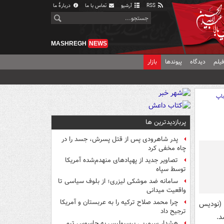
RSS
آرشیو
تماس با ما
دربارهٔ ما
MASHREGH
NEWS
یلم
دیدگاه
پیوندها
بازار
اپ
پربازدیدترین ها
پدر شاهرودی پس از قتل پسرش، جسد را در
چاه مخفی کرد
تصاویر جدید از پهپادهای منهدم‌شده آمریکا
توسط سپاه
سامانه ضد موشکی لیزری؛ از بلوف سیاسی تا
واقعیت میدانی
چرا محمد صلاح ترکیه را به عربستان و آمریکا
 (نودیس
ترجیح داد
د.
هشدار سرمربی پرسپولیس به جاسوس تیم