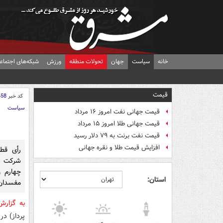
خانه
سیاست
جهان
تحولات منطقه
ورزش
شبکه‌های اجتماع
قیمت
کد خبر
458
سیاست
قیمت جهانی نفت امروز ۱۶ مرداد
قیمت جهانی طلا امروز ۱۵ مرداد
قیمت نفت برنت به ۷۹ دلار رسید
افزایش قیمت طلا و نقره جهانی
رأی قط
شرکت وا
چهارم و
استان:
مفسدان 
به گزار
پرداز) د