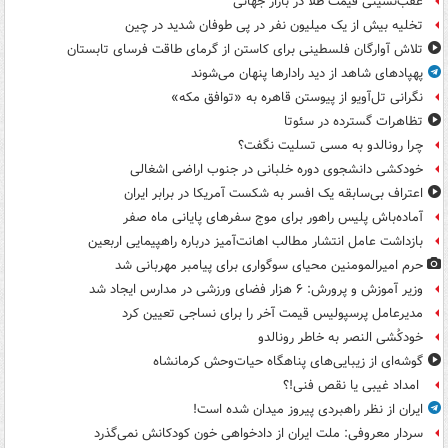
عقب‌نشینی قیمت طلا در بازار جهانی
تخلیه بیش از یک میلیون نفر در پی طوفان شدید در چین
تلاش آوارگان فلسطینی برای کاستن از گرمای طاقت فرسای تابستان
پهپادهای شاهد از دید رادارها پنهان می‌شوند
نگرانی تل‌آویو از پیوستن قاهره به «توافق مکه»
تظاهرات گسترده در سئوتا
چرا رونالدو به مسی تسلیت نگفت؟
خودکشی دانشجوی دوره خلبانی در جنوب اراضی اشغالی
اعتراف بی‌سابقه یک افسر به شکست آمریکا در برابر ایران
آماده‌باش پلیس راهور برای موج سفرهای پایانی ماه صفر
بازداشت عامل انتشار مطالب اهانت‌آمیز درباره راهپیمایی اربعین
حرم امیرالمومنین محیای سوگواری برای پیامبر مهربانی شد
وزیر آموزش و پرورش: ۶ هزار فضای ورزشی در مدارس ایجاد شد
مدیرعامل پرسپولیس قیمت آخر را برای نساجی تعیین کرد
خودکُشی النصر به خاطر رونالدو
گوشه‌ای از زیبایی‌های پناهگاه‌ حیات‌وحش کرمانشاه
امداد غیبی یا نقص فنی!؟
ایران از نظر راهبردی پیروز میدان شده است!
سردار معروفی: ملت ایران از دادخواهی خون کودکانش نمی‌گذرد