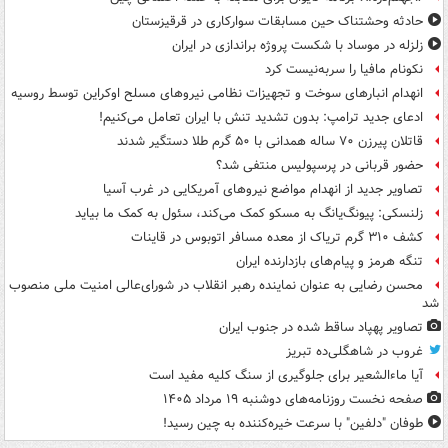
حادثه وحشتناک حین مسابقات سوارکاری در قرقیزستان
زلزله در موساد با شکست پروژه براندازی در ایران
نکونام مافیا را سربه‌نیست کرد
انهدام انبارهای سوخت و تجهیزات نظامی نیروهای مسلح اوکراین توسط روسیه
ادعای جدید ترامپ: بدون تشدید تنش با ایران تعامل می‌کنیم!
قاتلان پیرزن ۷۰ ساله همدانی با ۵۰ گرم طلا دستگیر شدند
حضور قربانی در پرسپولیس منتفی شد؟
تصاویر جدید از انهدام مواضع نیروهای آمریکایی در غرب آسیا
زلنسکی: پیونگ‌یانگ به مسکو کمک می‌کند، سئول به کمک ما بیاید
کشف ۳۱۰ گرم تریاک از معده مسافر اتوبوس در قاینات
تنگه هرمز و پیام‌های بازدارنده ایران
محسن رضایی به عنوان نماینده رهبر انقلاب در شورای‌عالی امنیت ملی منصوب
شد
تصاویر پهپاد ساقط شده در جنوب ایران
غروب در شاهگلی‌ده تبریز
آیا ماءالشعیر برای جلوگیری از سنگ کلیه مفید است
صفحه نخست روزنامه‌های دوشنبه ۱۹ مرداد ۱۴۰۵
طوفان "دلفین" با سرعت خیره‌کننده به چین رسید!