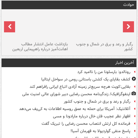
حوادث
رگبار و رعد و برق در شمال و جنوب
بازداشت عامل انتشار مطالب
کشور
اهانت‌آمیز درباره راهپیمایی اربعین
گر
آخرین اخبار
رونالدو: بارسلونا من را ناامید کرد
کشف بقایای یک کشتی باستانی رومی در سواحل ایتالیا
بقایی:کویت هرچه سریع‌تر زمینه آزادی اتباع ایرانی رافراهم کند
اینفوگرافیک/ زندگینامه محسن رضایی دبیر شورای عالی امنیت‌ ملی
رگبار و رعد و برق در شمال و جنوب کشور
آتلانتیک: آمریکا برای حمله به عمق روسیه اطلاعات به کی‌یف می‌دهد
اظهار نظر عجیب فان خال درباره مارادونا و مسی
فرمانده کل ارتش انتصاب محسن رضایی را تبریک گفت
پاسخ منفی گواردیولا به قهرمان آسیا!