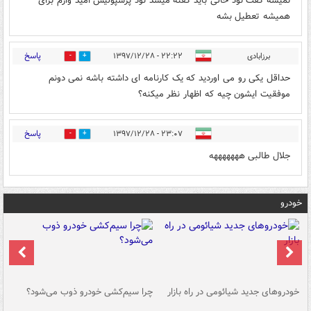
نمیشه گفت نود خالی باید گفته میشد نود پرسپولیس امید وارم برای
همیشه تعطیل بشه
پاسخ
برزابادی
۲۲:۲۲ - ۱۳۹۷/۱۲/۲۸
8
8
حداقل یکی رو می اوردید که یک کارنامه ای داشته باشه نمی دونم
موفقیت ایشون چیه که اظهار نظر میکنه؟
پاسخ
۲۳:۰۷ - ۱۳۹۷/۱۲/۲۸
3
4
جلال طالبی هههههههه
خودرو
خودروهای جدید شیائومی در راه بازار
چرا سیم‌کشی خودرو ذوب می‌شود؟
شو