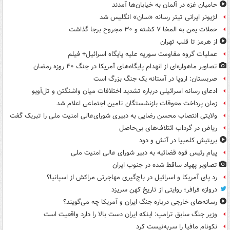
حامیان غزه در آلمان به خیابان‌ها آمدند
لژیونر ایرانی تیتر رسانه «سان» انگلیس شد
حملات یمن به المخا ۷ کشته و ۳۰ مجروح برجا گذاشت
از هرمز تا قلب تهران
عملیات گروه مقاومت سوریه علیه پایگاه اسرائیل+ فیلم
تصاویر ماهواره‌ای از انهدام پایگاه‌های آمریکا در جنگ ۴۰ روزه رمضان
صربستان: اروپا در آستانه یک جنگ بزرگ است
ادعای رسانه اسرائیلی درباره تشدید اختلافات میان واشنگتن و تل‌آویو
زمان پرداخت معوقات بازنشستگان تامین اجتماعی اعلام شد
ولایتی انتصاب محسن رضایی به دبیری شورای‌عالی امنیت ملی را تبریک گفت
ریاض در گرداب ائتلاف‌های بی‌حاصل
بریتیش کلمبیا در آتش و دود
پیام رئیس قوه قضائیه به دبیر شورای عالی امنیت ملی
تصاویر پهپاد ساقط شده در جنوب ایران
رد پای آمریکا و اسرائیل در باج‌گیری مهاجرتی مراکش از اسپانیا؟
دروازه فرافر؛ روایتی از تاریخ کهن سریزد
رسانه‌های خارجی درباره جنگ ایران و آمریکا چه می‌گویند؟
وزیر جنگ سابق ترامپ: اینکه ایران دست بالا را دارد واقعیت است
نکونام مافیا را سربه‌نیست کرد