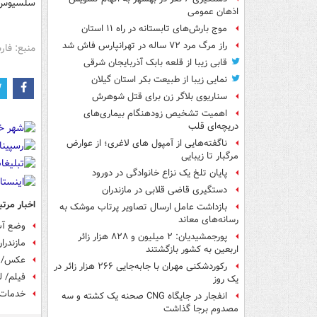
سلسیوس 
اذهان عمومی
موج بارش‌های تابستانه در راه ۱۱ استان
راز مرگ مرد ۷۲ ساله در تهرانپارس فاش شد
منبع: فا
قابی زیبا از قلعه بابک آذربایجان شرقی
نمایی زیبا از طبیعت بکر استان گیلان
سناریوی بلاگر زن برای قتل شوهرش
اهمیت تشخیص زودهنگام بیماری‌های
دریچه‌ای قلب
ناگفته‌هایی از آمپول های لاغری؛ از عوارض
مرگبار تا زیبایی
پایان تلخ یک نزاع خانوادگی در دورود
دستگیری قاضی قلابی در مازندران
اخبار مرتب
بازداشت عامل ارسال تصاویر پرتاب موشک به
رسانه‌های معاند
وضع آب 
پورجمشیدیان: ۲ میلیون و ۸۲۸ هزار زائر
مازندرا
اربعین به کشور بازگشتند
عکس/ گل
رکوردشکنی مهران با جابه‌جایی ۲۶۶ هزار زائر در
فیلم/ 
یک روز
خدمات‌رسانی ۱۰۰ نیروی ارت
انفجار در جایگاه CNG صحنه یک کشته و سه
مصدوم برجا گذاشت