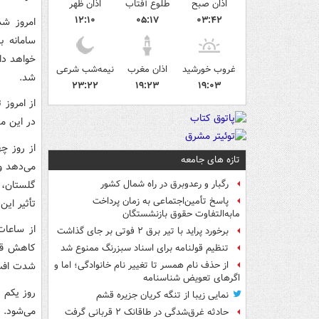
اذان صبح
طلوع آفتاب
اذان ظهر
۱۲:۱۰
۰۵:۱۷
۰۳:۴۲
امروز شد
سامانه ب
خواهد دا
غروب خورشید
اذان مغرب
نیمه‌شب شرعی
شد.
۲۳:۲۲
۱۹:۲۳
۱۹:۰۳
از امروز
در این م
از روز چ
تازه های جامعه
می‌دهد و 
گلستان، 
رگبار و رعدوبرق در راه شمال کشور
پاسخ تأمین‌اجتماعی به زمان پرداخت
تأثیر این
مابه‌التفاوت حقوق بازنشستگان
برخورد پراید با تیر برق ۲ فوتی بر جای گذاشت
کاهش قاب
تنظیم قولنامه برای اسناد سبزرنگ ممنوع شد
شدت افت 
از حذف نام همسر تا تغییر نام خانوادگی؛ اما و
اگرهای تعویض شناسنامه
‌روز یکم
نمایی زیبا از تنگه کریان جزیره قشم
می‌شود.
حادثه غرق‌شدگی در طاقانک ۲ قربانی گرفت