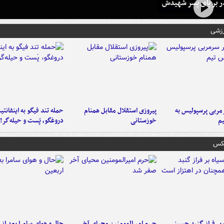
در بر پای پسر شهیدش
رزشی
ربی پرسپولیس به
پیروزی استقلال مقابل همنام
حمله تند فیگو به اینفانتین
م
خوزستانی
دروغگو، پَست‌ و حیله‌گر!
عکس
 بر فراز گنبد حسینی
حرم امیرالمومنین محیای آخر
حال و هوای سامرا بعد از ا