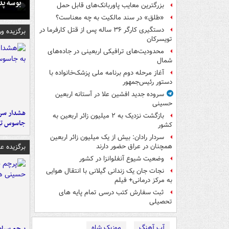
بوسه‌ پ
بزرگترین معایب پاوربانک‌های قابل حمل
«طلق» در سند مالکیت به چه معناست؟
دستگیری کارگر ۳۶ ساله پس از قتل کارفرما در
برگزیده و
تویسرکان
محدودیت‌های ترافیکی اربعینی در جاده‌های
شمال‌
آغاز مرحله دوم برنامه ملی پزشک‌خانواده با
دستور رئیس‌جمهور
سروده جدید افشین علا در آستانه اربعین
حسینی
هشدار سرم
بازگشت نزدیک به ۲ میلیون زائر اربعین به
جاسوس تی
کشور
سردار رادان: بیش از یک میلیون زائر اربعین
برگزیده 
همچنان در عراق حضور دارند
وضعیت شیوع آنفلوانزا در کشور
نجات جان یک زندانی گیلانی با انتقال هوایی
به مرکز درمانی+ فیلم
ثبت سفارش کتب درسی تمام پایه های
تحصیلی
آپ آهنگ
موزیک شاه
پرچم سیاه