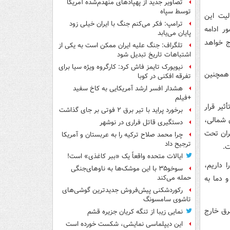
تصاویر جدید از پهپادهای منهدم‌شده آمریکا
توسط سپاه
لیت این
ترامپ: فکر می‌کنم جنگ با ایران خیلی زود
ر ادامه
پایان می‌یابد
ج خواهد
تلگراف: جنگ علیه ایران ممکن است به یکی از
اشتباهات تاریخ تبدیل شود
نیویورک تایمز فاش کرد: کارگروه ویژه سیا برای
 همچنین
تفرقه افکنی در کوبا
هشدار افسر ارشد آمریکایی به کاخ سفید
+فیلم
یر قرار
برخورد پراید با تیر برق ۲ فوتی بر جای گذاشت
ن شمالی،
دستگیری قاتل فراری در نوشهر
ران تحت
چرا محمد صلاح ترکیه را به عربستان و آمریکا
ترجیح داد
ت.
ایالات متحده واقعاً یک «ببر کاغذی» است!
ل را داریم،
سوخو۳۵ با این موشک‌ها به ناوهای‌جنگی
 دما به
حمله می‌کند
رکوردشکنی پیش‌فروش جدیدترین گوشی‌های
تاشوی سامسونگ
رق خارج
نمایی زیبا از تنگه کریان جزیره قشم
این دیپلماسی نمایشی، شکست خورده است