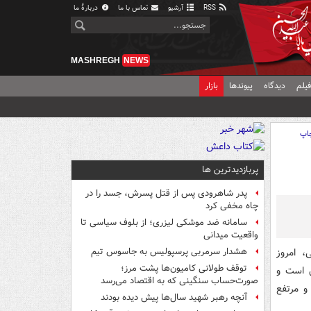
RSS
آرشیو
تماس با ما
دربارهٔ ما
MASHREGH
NEWS
یلم
دیدگاه
پیوندها
بازار
اپ
پربازدیدترین ها
پدر شاهرودی پس از قتل پسرش، جسد را در
چاه مخفی کرد
سامانه ضد موشکی لیزری؛ از بلوف سیاسی تا
واقعیت میدانی
، امروز
هشدار سرمربی پرسپولیس به جاسوس تیم
توقف طولانی کامیون‌ها پشت مرز؛
 است و
صورت‌حساب سنگینی که به اقتصاد می‌رسد
و مرتفع
آنچه رهبر شهید سال‌ها پیش دیده بودند