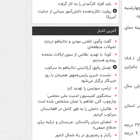
باید افراد کارآمدتر را به کار گرفت
هارشنبه
روایت تکان‌دهنده دانش‌آموز مینابی از جنایت
آمریکا
ا کمینه دمای
آخرین اخبار
گفت وگوی تلفنی مودی و نتانیاهو درباره
تحولات منطقه‌ای
کوبا: با تهدید نظامی از سوی ایالات متحده
میانگین بارندگی کل کشور از ابتدای سال زراعی تا روز بیست و پنجم اسفند امسال ۱۸۸.۱
روبه‌رو هستیم
مانی ۸۲.۸ میلی‌متر بئد، بنابراین
توسل رفیق آرژانتینی نتانیاهو به سرکوب
نشست خبری رئیس‌جمهور همزمان با روز
خبرنگار برگزار می‌شود
وده است که بارش سال
ترامپ سوئیس را تهدید کرد
سخنگوی کمیسیون امنیت ملی مجلس:
چارچوب کلی تفاهم با عمان مشخص شده است
ر استان
طالبان: داعش را به طور کامل در افغانستان
سرکوب کردیم
امضای سران پاکستان، عربستان و ترکیه برای
در این مدت میانگین گرمترین منطقه راسک در استان سیستان و بلوچستان به میزان ۲۷.۶ درجه
«دفاع جمعی»
سلسیوس و میانگین سردترین منطقه دیزین پایین در استان البرز به میزان منفی ۶.۲ درجه
رگبار و رعدوبرق در راه شمال کشور