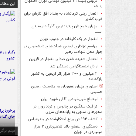
فروش بلیت ۲۱ میلیون تومانی تهران_اصفهان
این مطالب
رد شد
اتصال ریلی کرمانشاه به بغداد افق تازه‌ای برای
غرب کشور
مهران همچنان پرترددترین گذرگاه اربعینی
است
انفجار در یک کارخانه در جنوب تهران
مراسم عزاداری اربعینِ هیأت‌های دانشجویی در
رگبار و رع
جوار محل شهادت رهبر
کشور
احتمال شنیده شدن صدای انفجار در قزوین
اراذل اینستاگرامی دستگیر شد
۲ میلیون و ۳۰۰ هزار زائر اربعین به کشور
بازگشتند
استوری مهران غفوریان به مناسبت اربعین
حسینی
اجتماع خون‌خواهی آقای شهید ایران
ترافیک سنگین در چالوس و تردد روان در
محورهای منتهی به پایانه‌های مرزی
جای گذا
کشف ۱۹۲ تن برنج احتکارشده در بندرعباس
دستگیری اعضای باند کلاهبرداری ۲ هزار
فیلم برگزی
میلیاردی در تهران