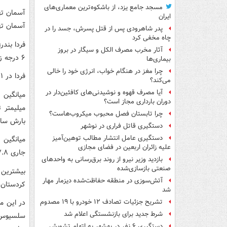
مسجد جامع یزد، از باشکوه‌ترین معماری‌های
آسمان ته
ایران
آسمان تهران 
پدر شاهرودی پس از قتل پسرش، جسد را در
چاه مخفی کرد
آثار مخرب مصرف الکل و سیگار در بروز
۶ درجه زیر صفر سردترین مرکز استان خواهد بود.
بیماری‌ها
چرا مغز در هنگام خواب، انرژی خود را خالی
فردا در ۱۱ استان کمینه دمای هوا صفر و زیر صفر درجه خواهد بود.
می‌کند؟
آیا مصرف قهوه و نوشیدنی‌های کافئین‌دار در
دوران بارداری مجاز است؟
چرا تابستان فصل محبوب میکروب‌هاست؟
بارش سال جاری ۱۲۷.۱ درصد 
دستگیری قاتل فراری در نوشهر
دستگیری عامل انتشار مطالب توهین‌آمیز
علیه زائران اربعین در فضای مجازی
جاری ۱۷.۸ درصد بیشتر از سال بلندمدت است.
بازدید وزیر نیرو از روند برق‌رسانی به واحدهای
صنعتی بازسازی‌شده
بیشترین 
آتش‌سوزی در منطقه حفاظت‌شده دیزمار مهار
کردستان به میزان ۷.۴
شد
تشریح جزئیات تصادف ۱۲ خودرو با ۱۹ مصدوم
شرط جدید برای بازنشستگی اعلام شد
دستگیری ۶ نفر در بهشهر به اتهام تشویش