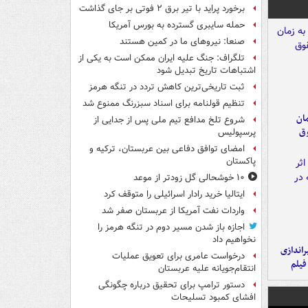
برخورد پراید با تیر برق ۲ فوتی بر جای گذاشت
حمله سایبری گسترده به بورس آمریکا
صنعا: نیروهای ما در کمین‌ هستند
تلگراف: جنگ علیه ایران ممکن است به یکی از
اشتباهات تاریخ تبدیل شود
ثبت تاریخی‌ترین کاهش تردد در تنگه هرمز
تنظیم قولنامه برای اسناد سبزرنگ ممنوع شد
مان
شروع تلخ مدافع تیم ملی پس از جدایی از
وق
پرسپولیس
امضای توافق دفاعی بین عربستان، ترکیه و
پاکستان
۱۰ خوشحالی گل زودتر از موعد
ایتالیا خرید رادار اسرائیلی را متوقف کرد
واردات نفت آمریکا از عربستان صفر شد
اجازه باز شدن مسیر دوم در تنگه هرمز را
نخواهیم داد
یراندازی
درخواست عامری برای تعویق عملیات
فیلم
انتقام‌جویانه علیه عربستان
دستور ترامپ برای تحقیق درباره چگونگی
افشای کمبود تسلیحات