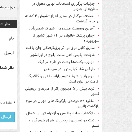
جزئیات برگزاری امتحانات نهایی معوق در
برچسب‌ها
استان‌های جنوبی
تصادف مرگبار در محور اهواز–شوش ۲ کشته
بر جای گذاشت
نظر شم
آخرین وضعیت مصدومان شهرک شمس‌آباد
اجرای پزشک خانواده در ۶۴ شهر کشور تا
نام
شهریورماه
سارق کابل برق بر اثر برق‌گرفتگی جان باخت
ایمیل
شهادت پلیس اهل سنت بلوچ در ایرانشهر
موتورسیکلت‌ها پشت درِ طرح ترافیک
نظر شما 
طوفان ۱۱۵ کیلومتری در سیستان
مهاجرانی: شرط تداوم یارانه نقدی و کالابرگ
اقامت در ایران است
تردد بیش از ۵ میلیون زائر از مرزهای اربعینی
کشور
تخلیه ۸۰ درصدی پارکینگ‌های مهران در موج
*
لطفا عدد م
بازگشت زائران
بازگشایی جاده چالوس و آزادراه تهران–شمال
ثبت دو زمین‌لرزه پیاپی در شرق هرمزگان و
قشم