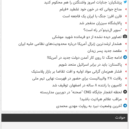
پزشکیان: جنایات امروز واشنگتن را هم محکوم کنید
مداح جوانی که در خون خود غلطید +فیلم
فارن افرز: جنگ با ایران یک فاجعه است
پالایشگاه سیزران منفجر شد
"سوپر ال‌نینو"در راه است؟
تصاویر دیده‌ نشده از دو فرمانده شهید موشکی
هشدار ارشدترین ژنرال آمریکا درباره محدودیت‌های نظامی علیه ایران
مقصد جدید پسر زیدان
ادامه جنگ تا روی کار آمدن دولت جدید در آمریکا!
پاکستان: باید در برابر اسرائیل متحد شویم
فشار هم‌زمان گرانی مواد اولیه و افت تقاضا بر بازار پلاستیک
رقابت ۲۸ والیبالیست برای حضور در فهرست نهایی تیم ملی
کامیون با راننده ۸ ساله در اصفهان توقیف شد
لحظه انفجار جایگاه CNG "صحنه" در دوربین مداربسته
مراقب علائم هپاتیت باشید!
آخرین وضعیت نبرد به روایت مهدی محمدی
حوادث