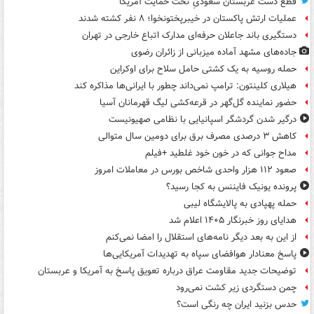
قطع دست عربستان سعودیِ تحت حمایت آمریکا
عملیات ارتش پاکستان در خیبرپختونخوا؛ ۸ نفر کشته شدند
دستگیری باند جاعلان حرفه‌ای مدارک اتباع خارجی در تهران
جاده‌های مشهد آماده میزبانی از زائران رضوی
حمله روسیه به یک کشتی حامل سلاح برای اوکراین
هیلاری کلینتون: ترامپ نمی‌داند چطور با ایرانی‌ها مذاکره کند
حضور نماینده گل‌گهر در قرعه‌کشی لیگ قهرمانان آسیا
درگیر شدن گردشگر اسپانیایی با نظامی صهیونیست
کاهش ۳ درصدی مصرف برق برای دومین سال متوالی
مداح جوانی که در خون خود غلطید +فیلم
صعود ۱۱۲ هزار واحدی شاخص بورس در معاملات امروز
پرونده یونیک فایننس به کجا رسید؟
حمله پهپادی به پالایشگاه لیبی
هدایای روز خبرنگار ۱۴۰۵ اعلام شد
از این به بعد دیگر نامه‌های استقلال را امضا نمی‌کنم
پاسخ معنادار هوافضای سپاه به تهدیدات آمریکایی‌ها
توضیحات جدید مقاومت عراق درباره تعویق پاسخ به آمریکا و عربستان
چمن دستگردی زیر کشت نمی‌رود
حدس بزنید ایران چه رنگی است؟