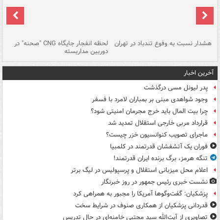
ای
هشدار نسبت به وفوع تندباد در تهران
لحظه انفجار جایگاه CNG "صحنه" در
دس
دوربین مداربسته
ات
آخرین اخبار
پدر لیونل مسی درگذشت
وجود شواهدی مبنی بر بمباران لامرد با فسفر
چرا بیت المال باید خرج مجرمان امنیتی شود؟
قرارداد مربی خارجی استقلال تمدید شد
ماجرای تصویب کنوانسیون خزر چیست؟
فوران یک آتشفشان قدرتمند در کلمبیا
تنگه هرمز، برگ برنده ایران قدرتمند!
اعلام محل میزبانی استقلال و پرسپولیس در لیگ برتر
نشست خبری رئیس جمهور در روز خبرنگار
پزشکیان: گفت‌وگوها آمریکا را مجبور به همراهی کرد
قدردانی پزشکیان از همکاری صنوف در شرایط سخت
تصاویری از آیت‌الله سید مجتبی خامنه‌ای در حال تدریس