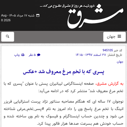
شنبه ۱۷ مرداد ۱۴۰۵ -
Aug
8 2026
جهان
کد خبر
945105
تاریخ انتشار:
۲۷ اسفند ۱۳۹۷ - ۱۴:۱۵
۵ نظر
چاپ
جهان
پسری که با تخم مرغ معروف شد +عکس
به گزارش مشرق،
صفحه اینستاگرامی لیبانیران پستی با عنوان "پسری که با
تخم مرغ معروف شد" منتشر کرد که در ادامه می‌آید:
نوجوان ۱۷ ساله ای که هنگام مصاحبه سناتور نژاد پرست استرالیایی فریزر
انینگ با تخم مرغ پاسخ وی را داد امروز به نام #پسر_تخم_مرغی شناخته
می شود و چندین حساب اینستاگرام و فیسوک به نام وی ساخته شده و
حساب خودش هم بسرعت صدها هزار فالور پیدا کرد.