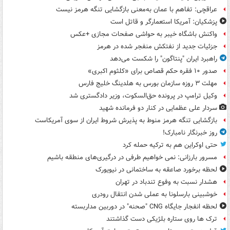
عراقچی: تفاهم با عمان به‌معنی بازگشایی تنگه هرمز نیست
پزشکیان: آمریکا استعمارگر و قاتل است
واکنش باشگاه خیبر به حواشی صفحات مجازی +عکس
جزئیات جدید از نفتکش منفجر شده در هرمز
راهبرد ایران "پنتاگون" را شکست می‌دهد
صدور ۱۰ فقره حکم قصاص برای «کلثوم اکبری»
مهلت ۳ روزه سازمان بورس به هلدینگ خلیج فارس
وکیل ترامپ در پرونده حق‌السکوت، وزیر دادگستری شد
سردار علی عظمایی در کنار دو فرمانده شهید
بازگشایی تنگه هرمز منوط به پذیرش شروط ایران از سوی آمریکاست
روز خبرنگار نامبارک!
حتی اوکراین هم به ترکیه حمله کرد
مسرور بارزانی: نمی خواهیم طرفی در درگیری‌های منطقه باشیم
لحظه برخورد صاعقه به ساختمانی در نیویورک
هشدار نسبت به وفوع تندباد در تهران
خوشبینی بارسلونا به عملی شدن انتقال رودری
لحظه انفجار جایگاه CNG "صحنه" در دوربین مداربسته
ترک ها روی ستاره بلژیکی دست گذاشتند