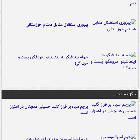
پیروزی استقلال مقابل همنام خوزستانی
حمله تند فیگو به اینفانتینو: دروغگو، پَست‌ و
حیله‌گر!
برگزیده عکس
پرچم سیاه بر فراز گنبد حسینی همچنان در اهتزاز
است
حرم امیرالمومنین محیای آخر صفر شد