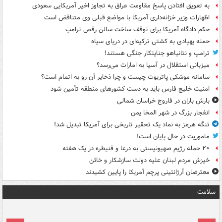
به تعویق افتادن پاسخ مقاومت عراق به تجاوز اخیر آمریکایی سعودی
اظهارات وزیر خزانه‌داری آمریکا با مواضع قبلی وی متناقض است
حکم دادگاه آمریکا برای توقف ساخت سالن رقص ترامپ
حمله پهپادی به کشتی ترکیه‌ای در دریای سیاه
ترامپ و نتانیاهو جنایتکار جنگی هستند!
میزبانی استقلال در آسیا به امارات می‌رسد؟
سامانه موشکی پاتریوت چیست و چرا ذخایر آن رو به اتمام است؟
امنیت خلیج فارس باید به دست کشورهای منطقه تأمین شود
بارش باران در فاروج خراسان شمالی
انفجار بزرگ در شهر المخا یمن
تنگه هرمز به نماد یک تحقیر تاریخی برای آمریکا تبدیل شد!
ماموریت در حال پایان است!
۲۰ حمله رژیم صهیونیستی به درعا و قنیطره در یک هفته
خیزش مردم لبنان علیه دولت سازشکار و خائن
معترضان آرژانتینی پرچم آمریکا را پایین کشیدند
سلامت