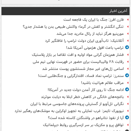
آخرین اخبار
فارن افرز: جنگ با ایران یک فاجعه است
تنگی انگشتر و کفش در گرما؛ واکنش طبیعی بدن یا هشدار جدی؟
مورینیو هرگز نباید از رئال مادرید جدا می‌شد
آتلانتیک: تاب‌آوری ایران دولت ترامپ را غافلگیر کرد
ترامپ باعث افول هژمونی آمریکا شد!
فشار هم‌زمان گرانی مواد اولیه و افت تقاضا بر بازار پلاستیک
رقابت ۲۸ والیبالیست برای حضور در فهرست نهایی تیم ملی
اسامی ژل‌های غیر مجاز شستشوی پوست منتشر شد
سندرز: ترامپ نماد فساد، اقتدارگرایی و جنگ‌طلبی است!
مراقب علائم هپاتیت باشید!
ادامه جنگ تا روی کار آمدن دولت جدید در آمریکا!
باغچه‌های خانگی در کاهش خطر ابتلا به دیابت موثرند
نگرانی تل‌آویو از گسترش پرونده‌های جاسوسی مرتبط با ایران
نیویورک تایمز: غرب تمایلی به تجهیز اوکراین به موشک‌های رهگیر ندارد
آیا از نفوذ نتانیاهو در واشنگتن کاسته شده است؟
توافق پرو و مکزیک بر سر ازسرگیری روابط دیپلماتیک