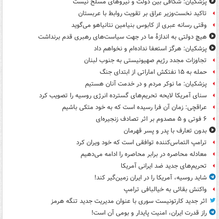
پزشکیان: شکافی بین دولت و نیروهای مسلح نیست
تاکید نخست‌وزیر عراق بر تقویت روابط با عربستان
وقتی رسانه عبری از کابوس بنیامین نتانیاهو می‌گوید
هیچ دولتی به اندازۀ ما در جهت سیاست‌های رهبری قدم برنداشت
پزشکیان: هرگز استعفا نداده‌ام و نخواهم داد
تجاوزات مجدد رژیم صهیونیستی به جنوب لبنان
حمله به ۱۵ نفتکش‌ اماراتی از ابتدای جنگ
پزشکیان: ما نوکر مردم و در خدمت آنان هستیم
سنای آمریکا لایحه تحریم‌های گسترده انرژی روسیه را تصویب کرد
عراقچی: زمان آن فرا رسیده است که به خود متکی باشیم
۶ فوتی و ۵ مصدوم بر اثر تصادف زنجیره‌ای
بدون تعارف با پدر و پسر قهرمان
ترامپ التماس‌کننده توافقی است که خود ویران کرد
معادله محاصره در برابر محاصره را ادامه می‌دهیم
تحریم‌های جدید ضد ایرانی آمریکا
شاید روسیه، آمریکا را در ایران زمین‌گیر کند!
واکنش بقائی به خیالبافی ترامپ
اثر جدید کارتونیست سوری با عنوان مدیریت جدید تنگه هرمز
راز قدرت ایران، امنیت پایدار و بومی آن است!