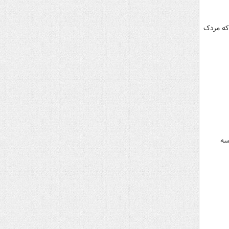
 که مردک
سه