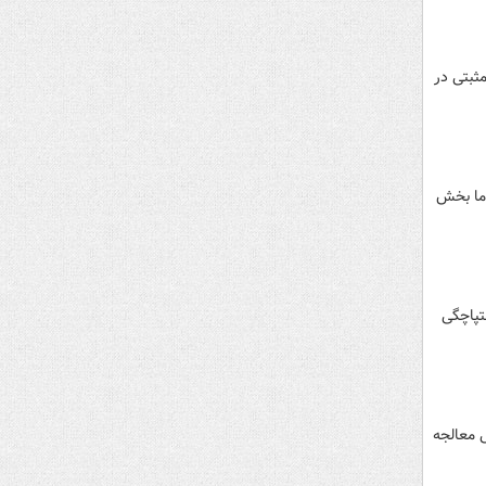
ثبتی در
ما بخش
تپاچگی
 معالجه