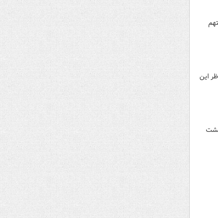
تهم
ظر این
رگشت