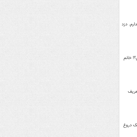
ارم. دزد
؟! خانم
عریف
یک دروغ