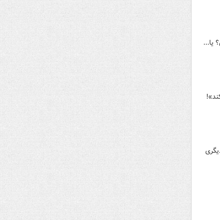
یا...
ند»!
یگری