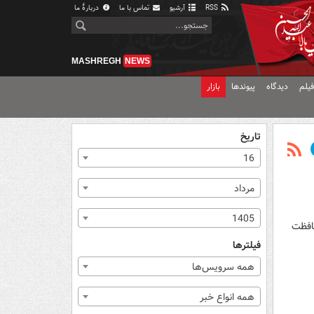
RSS
آرشیو
تماس با ما
دربارهٔ ما
MASHREGH
NEWS
یلم
دیدگاه
پیوندها
بازار
تاریخ
16
مرداد
1405
حافظت
فیلترها
همه سرویس‌ها
همه انواع خبر