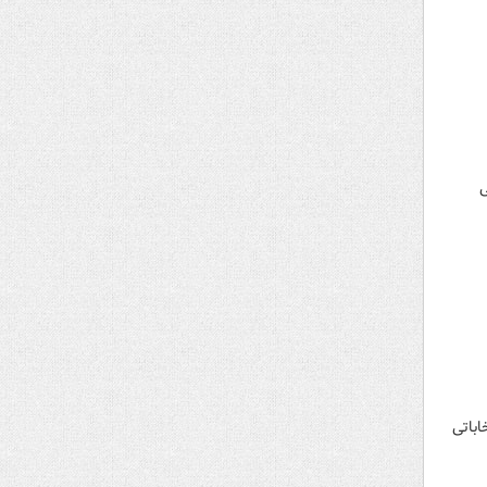
ی
اباتی