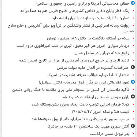
خطای محاسباتی آمریکا و برتری راهبردی جمهوری اسلامی!
زنگ خطر پایان ذخایر دفاعی کشورهای خلیج فارس هم به صدا درآمد
عمان: مذاکرات مثبت و سازنده با ایران ادامه دارد
روایت رسانه اسرائیلی از فشار واشنگتن بر تل‌آویو برای آتش‌بس و خلع سلاح
حماس
سکه در آستانه بازگشت به کانال ۱۸۸ میلیون تومان
دریادار سیاری: امروز هر خبر دقیق، تیری بر قلب امپراطوری دروغ است
وقوع حادثه دریایی در ساحل عمان
تاکید الزیدی بر خروج نیروهای آمریکایی از عراق در تاریخ تعیین شده
اعتراضات گسترده در آلمان علیه دولت مرتس
هشدار کانادا درباره عواقب تعرفه ۵۰ درصدی آمریکا
نفوذ اطلاعاتی ایران در یگان فوق محرمانه ارتش اسرائیل!
تأکید دادستان کل کشور بر انسجام ملی برای مقابله با جنگ روانی دشمن
باران مهمان تابستانی ارتفاعات دماوند شد
کوبا: فرمان اجرایی ترامپ باعث ایجاد بحران بشردوستانه شده
قیمت طلا و سکه امروز ۱۴۰۵/۰۵/۱۷
ترامپ مجبور به پس‌دادن ۱۰۰ میلیارد دلار از پول تعرفه‌ها شد
آتش سوزی مهیب یک ساختمان ۱۲ طبقه در جاکارتا
پدر لیونل مسی درگذشت