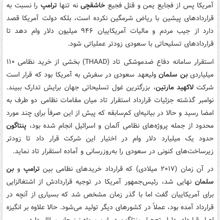
آمریکا پس از فجایع یمن و قتل فجیع
خاشقچی
نه تنها
ترامپ
را نسبت به
قراردادهای پیشین با ریاض شرمگین نکرده است، بلکه دولت آمریکا قصد
دارد از جیب مردم و مالیات آمریکاییان ۹۴۶ میلیون دلار وام دهد تا
قراردادهای تسلیحاتی با سعودی زودتر عملیاتی شود.
استقرار سامانه دفاع ضدموشکی تاد (THAAD) بخشی از خرید نظامی ۱۱۰
میلیاردی
بن سلمان
ولیعهد سعودی در سفرش به آمریکا بود که قرار است
شرکت
لاکهید مارتین
، بزرگترین غول تسلیحاتی جهان برایش تدارک ببیند.
نوامبر گذشته جزئیات قرارداد استقرار تاد میان مقامات نظامی دو طرف به
امضا رسید و حالا در بیانیه‌ای کم‌سابقه که پیش از این صرفاً برای چند مورد
محدود از جمله پروژه‌های نظامی آلمان و اسرائیل انجام شده بود،
پنتاگون
حدود یک میلیارد دلار وام در اختیار این شرکت قرار داد تا زودتر
زیرساخت‌های کنونی در سعودی را به‌روزرسانی و آماده استقرار تاد نماید.
در آن زمان (۲۰۱۷ میلادی) که قرارداد خریدهای نظامی بین
ترامپ
و
بن
سلمان
نهایی شد، رئیس‌جمهور آمریکا در توجیه قراردادش از اشتغالزایی
برای آمریکاییان گفت اما با گذر زمان مشخص شد که بسیاری از آنچه در
قرارداد آمده بود، عملاً در کشورهای دیگر تولید می‌شود. حالا علاوه بر انگیزه