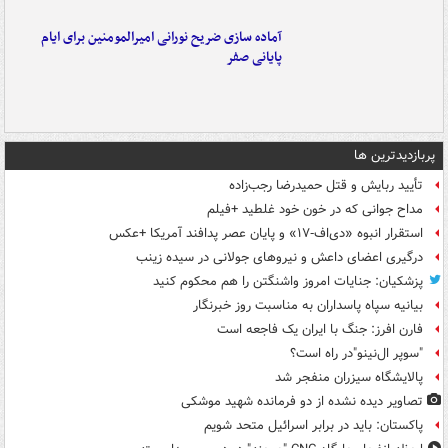
آماده سازی ضریح نورانی امیرالمومنین برای ایام
پایانی صفر
پربازدیدترین ها
تأیید ربایش و قتل حمیدرضا رجب‌زاده
مداح جوانی که در خون خود غلطید +فیلم
استقرار انبوه «دی‌اف‑۱۷» و پایان عصر پدافند آمریکا +عکس
درگیری اعضای داعش و نیروهای جولانی در سیده زینب
پزشکیان: جنایات امروز واشنگتن را هم محکوم کنید
بیانیه سپاه پاسداران به مناسبت روز خبرنگار
فارن افرز: جنگ با ایران یک فاجعه است
"سوپر ال‌نینو"در راه است؟
پالایشگاه سیزران منفجر شد
تصاویر دیده‌ نشده از دو فرمانده شهید موشکی
پاکستان: باید در برابر اسرائیل متحد شویم