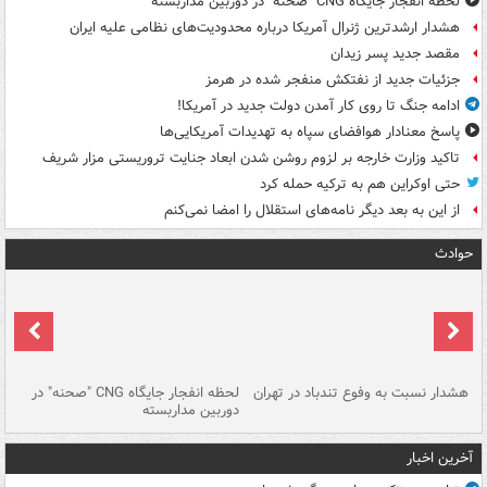
لحظه انفجار جایگاه CNG "صحنه" در دوربین مداربسته
هشدار ارشدترین ژنرال آمریکا درباره محدودیت‌های نظامی علیه ایران
مقصد جدید پسر زیدان
جزئیات جدید از نفتکش منفجر شده در هرمز
ادامه جنگ تا روی کار آمدن دولت جدید در آمریکا!
پاسخ معنادار هوافضای سپاه به تهدیدات آمریکایی‌ها
تاکید وزارت خارجه بر لزوم روشن شدن ابعاد جنایت تروریستی مزار شریف
حتی اوکراین هم به ترکیه حمله کرد
از این به بعد دیگر نامه‌های استقلال را امضا نمی‌کنم
حوادث
ای
هشدار نسبت به وفوع تندباد در تهران
لحظه انفجار جایگاه CNG "صحنه" در
دس
دوربین مداربسته
ات
آخرین اخبار