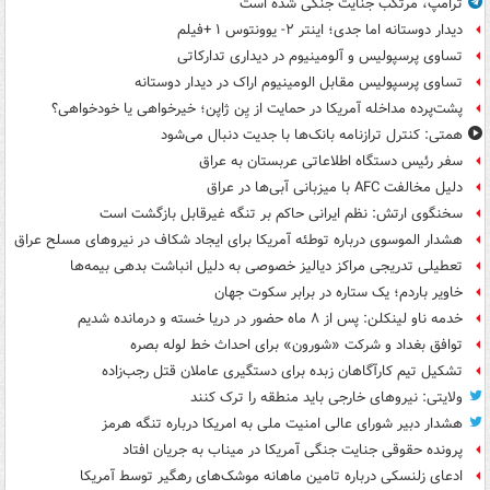
ترامپ، مرتکب جنایت جنگی شده است
دیدار دوستانه اما جدی؛ اینتر ۲- یوونتوس ۱ +فیلم
تساوی پرسپولیس و آلومینیوم در دیداری تدارکاتی
تساوی پرسپولیس مقابل الومینیوم اراک در دیدار دوستانه
پشت‌پرده مداخله آمریکا در حمایت از یِن ژاپن؛ خیرخواهی یا خودخواهی؟
همتی: کنترل ترازنامه بانک‌ها با جدیت دنبال می‌شود
سفر رئیس دستگاه اطلاعاتی عربستان به عراق
دلیل مخالفت AFC با میزبانی آبی‌ها در عراق
سخنگوی ارتش: نظم ایرانی حاکم بر تنگه غیرقابل بازگشت است
هشدار الموسوی درباره توطئه آمریکا برای ایجاد شکاف در نیروهای مسلح عراق
تعطیلی تدریجی مراکز دیالیز خصوصی به دلیل انباشت بدهی بیمه‌ها
خاویر باردم؛ یک ستاره در برابر سکوت جهان
خدمه ناو لینکلن: پس از ۸ ماه حضور در دریا خسته و درمانده‌ شدیم
توافق بغداد و شرکت «شورون» برای احداث خط لوله بصره
تشکیل تیم کارآگاهان زبده برای دستگیری عاملان قتل رجب‌زاده
ولایتی: نیروهای خارجی باید منطقه را ترک کنند
هشدار دبیر شورای عالی امنیت ملی به امریکا درباره تنگه هرمز
پرونده حقوقی جنایت جنگی آمریکا در میناب به جریان افتاد
ادعای زلنسکی درباره تامین ماهانه موشک‌های رهگیر توسط آمریکا