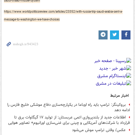
saudi-thaad-missile-system
https://www.worldpoliticsreview.com/articles/23352/with-russia-trip-saudi-arabia-sent-a-
message-to-washington-we-have-choices
اخبار مرتبط
بروکینگز: ترامپ باید راه اوباما در یکپارچه‌سازی دفاع موشکی خلیج فارس را
ادامه دهد
اطلاعات جدید از بلندپروازی اتمی عربستان: از تولید ۱۷ گیگاوات برق تا
قرارداد با شرکت‌های آمریکایی و چینی برای غنی‌سازی اورانیوم+ تصاویر هوایی
عکس/ وقتی ترامپ موش می‌شود