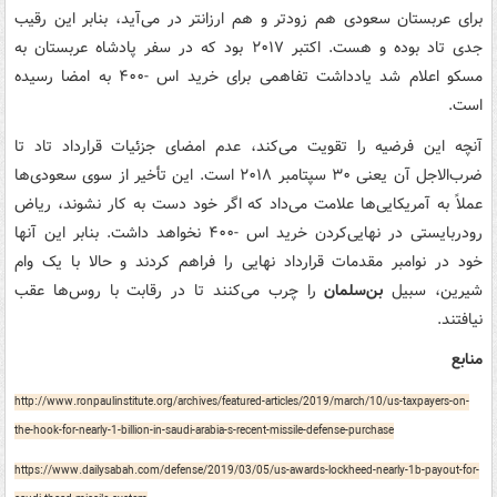
برای عربستان سعودی هم زودتر و هم ارزانتر در می‌آید، بنابر این رقیب
جدی تاد بوده و هست. اکتبر ۲۰۱۷ بود که در سفر پادشاه عربستان به
مسکو اعلام شد یادداشت تفاهمی برای خرید اس -۴۰۰ به امضا رسیده
است.
آنچه این فرضیه را تقویت می‌کند، عدم امضای جزئیات قرارداد تاد تا
ضرب‌الاجل آن یعنی ۳۰ سپتامبر ۲۰۱۸ است. این تأخیر از سوی سعودی‌ها
عملاً به آمریکایی‌ها علامت می‌داد که اگر خود دست به کار نشوند، ریاض
رودربایستی در نهایی‌کردن خرید اس -۴۰۰ نخواهد داشت. بنابر این آنها
خود در نوامبر مقدمات قرارداد نهایی را فراهم کردند و حالا با یک وام
شیرین، سبیل
بن‌سلمان
را چرب می‌کنند تا در رقابت با روس‌ها عقب
نیافتند.
منابع
http://www.ronpaulinstitute.org/archives/featured-articles/2019/march/10/us-taxpayers-on-
the-hook-for-nearly-1-billion-in-saudi-arabia-s-recent-missile-defense-purchase
https://www.dailysabah.com/defense/2019/03/05/us-awards-lockheed-nearly-1b-payout-for-