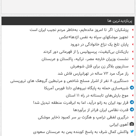
پربازدیدترین ها
پزشکیان: اگر تا امروز مانده‌ایم، به‌خاطر مردم نجیب ایران است
تجهیز موشکهای سپاه به نفس اژدها+عکس
پایان تلخ یک نزاع خانوادگی در دورود
بازیکنان بی‌کیفیت، پرسپولیس را از قهرمانی دور کردند
نشست وزیران خارجه مصر، ترکیه، پاکستان و عربستان
سناریوی بلاگر زن برای قتل شوهرش
راز مرگ مرد ۷۲ ساله در تهرانپارس فاش شد
دستگیری ۸ نفر از اشرار مسلح شاخص و مرتبطین گروهک های تروریستی
شبیه‌سازی حمله به پایگاه نیروهای دلتا فورس آمریکا
موج بارش‌های تابستانه در راه ۱۱ استان
قرار بود ایران به زانو درآید، اما به ابرقدرت منطقه تبدیل شد!
قدرت نظامی ایران فراتر از برآوردها
درگیری لفظی ترامپ و هگزث بر سر کمبود ذخایر موشکی
آهوی ایرانی
واکنش کمال شرف به پاسخ کوبنده یمن به عربستان سعودی