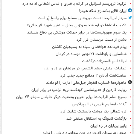
ترکیه: تروریسم اسرائیل در کرانه باختری و قدس اشغالی ادامه دارد
ایران آقای بلامنازع تنگه هرمز!
سردار ابن‌الرضا: دست نیروهای مسلح برای پاسخ پُر است
تکذیب ادعاها درباره «نحوه ردزنی محل استقرار شهید لاریجانی»
یک‌ سوم صهیونیست‌ها در برابر حملات موشکی بی دفاع هستند
دشان از دست عربستان فرار کرد
پیام فرمانده هوافضای سپاه به بسیجیان کاشان
شناسایی و بازداشت ۲۱مزدور موساد در کرمان
ابوالقاسم قاسم‌زاده درگذشت
عملیات امنیتی حشد الشعبی در مرزهای عراق و اردن
صنعت‌نفت آبادان ۲ مدافع جدید جذب کرد
ماهواره‌ها خسارت انفجار جبل‌علی امارت را لو دادند
روایت گاردین از «دیپلماسی کودکستانی» ترامپ در برابر ایران
بسیج تمام ظرفیت‌ها برای تعیین وضعیت دیگر خلبانان سوخو ۲۴ ایران
آینده نامعلوم طارمی در المپیاکوس
کره شمالی یک موشک بالستیک شلیک کرد
بازگشت اندونگ به استقلال منتفی شد
پاییز پرباران در راه ایران
صنعا: عربستان قدرت دور زدن محاصره دریایی را ندارد