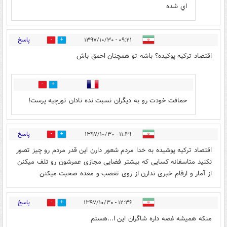
اي شده
پاسخ
۰۹:۲۱ - ۱۳۹۷/۱۰/۳۰
140
41
اقتصاد ترکیه پوکیده؟ باشه تو همچنان احمق باش
2
70
حماقت خودت رو به دیگران نسبت نده نادان تورچیه پرست!
پاسخ
۱۱:۴۹ - ۱۳۹۷/۱۰/۳۰
27
8
اقتصاد ترکیه پوشیده به خدا مردم شعور دارن این قدر مردم رو چیز تصور
نکنید متاسفانه کسایی که بیشتر فضایی مجازی عمرشون رو تلف میکنن
از آمار و ارقام خبری ندارن از روی تعصب و معده صحبت میکنن
پاسخ
۱۲:۳۶ - ۱۳۹۷/۱۰/۳۰
1
2
منکه همیشه غصه داره شاگران این ا...هستم