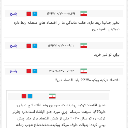
پاسخ
۰۸:۳۹ - ۱۳۹۷/۱۰/۳۰
18
7
نخیر جناب! ربط داره. عقب ماندگی ما از اقتصاد های منطقه ربط داره
نمیتونی طفره بری.
پاسخ
۰۹:۱۱ - ۱۳۹۷/۱۰/۳۰
15
6
برای تو قبر خرید
پاسخ
۰۹:۱۲ - ۱۳۹۷/۱۰/۳۰
87
33
اقتصاد ترکیه پوکیده!!!؟؟؟ بابا اقتصاد دان!!!
80
18
هنوز اقتصاد تركيه پوكبده كه سومين رشد اقتصادي دنيا رو
داره؟؟؟با سرعت سرسام اوري ميره جلو!!!بانك استاندارد چارتر
تركيه رو تو سال ٢٠٣٠ يكي از شش اقتصاد برتر دنيا پيش
بيني كرده اونوقت طرف ميگه پوكيده.خخخخخخ عجب زمانه