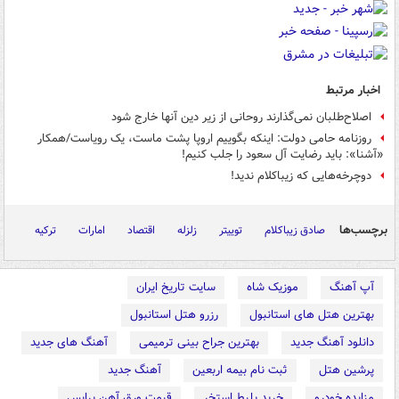
اخبار مرتبط
اصلاح‌طلبان نمی‌گذارند روحانی از زیر دین آنها خارج شود
روزنامه حامی دولت: اینکه بگوییم اروپا پشت ماست، یک رویاست/همکار
«آشنا»: باید رضایت آل سعود را جلب کنیم!
دوچرخه‌هایی که زیباکلام ندید!
برچسب‌ها
صادق زیباکلام
توییتر
زلزله
اقتصاد
امارات
ترکیه
آپ آهنگ
موزیک شاه
سایت تاریخ ایران
بهترین هتل های استانبول
رزرو هتل استانبول
دانلود آهنگ جدید
بهترین جراح بینی ترمیمی
آهنگ های جدید
پرشین هتل
ثبت نام بیمه اربعین
آهنگ جدید
مزایده خودرو
خرید بلیط استخر
قیمت ورق آهن پرایس