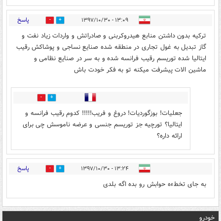
پاسخ
۱۳:۰۹ - ۱۳۹۷/۱۰/۳۰
362
186
ترکیه بدون داشتن منابع هیدروکربنی و صادراتش و واردات زیاد نفت و
گاز تبدیل به غول تجاری در منطقه شده صنایع نساجی و پوشاکش رقیب
ایتالیا شده توریسم رقیب فرانسه شده و به سر در صنایع نظامی و
ماشین الات پیشرفت میکنه تو به فکر خودت باش
3
12
جعلیات! بوزگوردیات! دروغ و فریب!!!!! کدوم رقیب فرانسه و
ایتالیا؟ تورچیه جز توریسم جنسی و عرضه ناموسش چی برای
ارائه داره؟
پاسخ
۱۳:۲۴ - ۱۳۹۷/۱۰/۳۰
1
14
به جای تخطءه حوابش رو بده اگه بلدی
خودرو