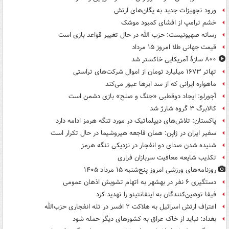
ورود تجهیزات جدید به یگان‌های ارتش
خشم ترامپ از افشای کمبود موشک
رسانه صهیونیست: حزب الله در حال تغییر قواعد بازی است
قیمت جهانی طلا امروز ۱۵ مرداد
۸۰۰ سازۀ آمریکایی خاکستر شد
تهاتر ۱۶۷۳ میلیارد تومان از اموال شرکت‌های تراستی
ماهواره ایرانی که از سد ابرها عبور می‌کند
آجورلو: ایجاد دوقطبی «جنگ و صلح‌» بازی دشمن است
کالابرگ ۳ گروه شارژ شد
پاکستان: تلاش‌های دیپلماتیک در مورد تنگه هرمز ادامه دارد
سفیر ایران در ژاپن: همان فاجعه هیروشیما در حال تکرار است
شنیده شدن صدای دو انفجار در نزدیکی تنگه هرمز
تکذیب شایعه معافیت سربازان فراری
روزنامه‌های ورزشی امروز پنج‌شنبه ۱۵ مرداد ۱۴۰۵
دستگیری ۶ نفر در بهشهر به اتهام تشویش اذهان عمومی
فیفا توهین‌کنندگان به اینفانتینو را تهدید کرد
اعتراف ارتش اسرائیل به هلاکت ۲ افسر در تله انفجاری حزب‌الله
بغداد: نباید از خاک عراق به کشورهای دیگر حمله شود