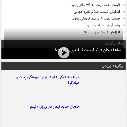
قیمت نفت برنت به ۷۹ دلار رسید
افزایش قیمت طلا و نقره جهانی
قیمت نفت ۵ درصد کاهش یافت
رشد آرام دلار ادامه دارد
افزایش قیمت جهانی طلا
فیلم برگزیده
صاعقه جان فوتبالیست تایلندی را گرفت!
برگزیده ورزشی
حمله تند فیگو به اینفانتینو: دروغگو، پَست‌ و
حیله‌گر!
جنجال جدید نیمار در برزیل +فیلم