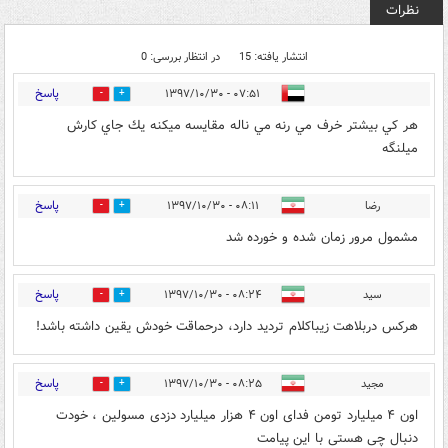
نظرات
انتشار یافته: 15
در انتظار بررسی: 0
پاسخ
۰۷:۵۱ - ۱۳۹۷/۱۰/۳۰
3
9
هر كي بيشتر خرف مي رنه مي ناله مقايسه ميكنه يك جاي كارش
ميلنگه
پاسخ
رضا
۰۸:۱۱ - ۱۳۹۷/۱۰/۳۰
2
10
مشمول مرور زمان شده و خورده شد
پاسخ
سید
۰۸:۲۴ - ۱۳۹۷/۱۰/۳۰
3
38
هرکس دربلاهت زیباکلام تردید دارد، درحماقت خودش یقین داشته باشد!
پاسخ
مجید
۰۸:۲۵ - ۱۳۹۷/۱۰/۳۰
25
6
اون ۴ میلیارد تومن فدای اون ۴ هزار میلیارد دزدی مسولین ، خودت
دنبال چی هستی با این پیامت