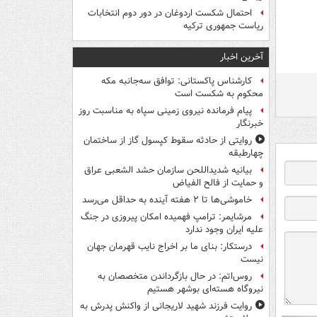
احتمال شکست اردوغان در دور دوم انتخابات
ریاست جمهوری ترکیه
آخرین اخبار
کارشناس پاکستانی: توافق سه‌جانبه مکه
محکوم به شکست است
پیام فرمانده نیروی زمینی سپاه به مناسبت روز
خبرنگار
روایتی از حادثه سقوط کپسول گاز از ساختمان
چهارطبقه
بیانیه شدیداللحن سازمان حشد الشعبی عراق
و حمایت از فالح الفیاض
خاموشی‌ها تا ۲ هفته آینده به حداقل می‌رسد
مرشایمر: ترامپ فهمیده امکان پیروزی در جنگ
علیه ایران وجود ندارد
درستکار: بنای ما بر اخراج نایب قهرمان جهان
نیست
روس‌اتم: در حال بازگرداندن متخصصان به
نیروگاه هسته‌ای بوشهر هستیم
روایت فرزند شهید لاریجانی از واکنش پدرش به