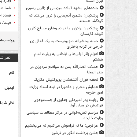
اجاره ب
ایران است!
شما هنو
جاده‌های مشهد آماده میزبانی از زائران رضوی
فساد ا
پزشکیان: دشمن آدم‌هایی را ترور می‌کند که
گره‌گشا هستند
فیلم/ ش
پزشکیان: برادران ما در نیروهای مسلح کاری
کردند کارستان
برچسب‌ها
حمله وحشیانه صهیونیست به یک فعال زن
خارجی در کرانه باختری
اعزام زائر اولی‌های آبادانی به زیارت امام
نظر شم
هشتم
حملات انصارالله یمن به مواضع مزدوران در
نام
بندر المخا
لحظه فوران آتشفشان پوپوکتپتل مکزیک
همایش محرم و عاشورا در آینه اسناد وزارت
ایمیل
امور خارجه
روایت پدر امیرعلی جداوی از جست‌وجوی
نظر شما 
فرزندش در میان آوار
مراسم تعزیه‌خوانی در مرکز مطالعات سیاسی
وزارت خارجه
عراقچی: ما نه فراموش می‌کنیم نه می‌بخشیم
جشن برداشت انگور در ترشیز