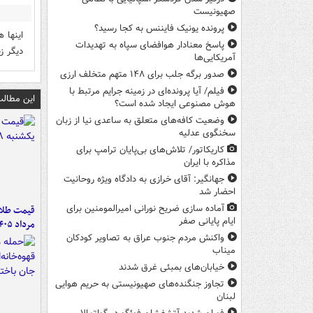
صهیونیست
پرونده یونیک فایننس به کجا رسید؟
اینها 
پاسخ معنادار هوافضای سپاه به تهدیدات
دیگر ز
آمریکایی‌ها
صدور برگه جلب برای ۱۴۸ متهم متخلف ارزی
فیلم/ آیا پرونده‌ای در زمینه جرایم مرتبط با
این مطالب
هوش مصنوعی ایجاد شده است؟
وضعیت کافه‌های متعلق به ساعدی نیا از زبان
سخنگوی عدلیه
کاریکاتور/ تلاش‌های بی‌پایان ترامپ برای
مذاکره با ایران
جهانگیر: آقای خرازی به دادگاه ویژه روحانیت
احضار شد
آماده سازی ضریح نورانی امیرالمومنین برای
ایام پایانی صفر
مرداد ۱۴۰۵
واکنش مردم جنوب عراق به تصاویر کودکان
میناب
خیابان‌های بمبئی غرق شدند
تجاوز جنگنده‌های صهیونیستی به حریم هوایی
لبنان