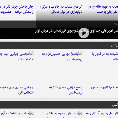
نه به قهوه‌خانه‌ای در
گرمای شدید در جنوب و مرکز؛
جان باختن چهار نفر در س
ناپایداری در نوار شمالی
رانندگی مراغه - هشترود+
ده
در امیرعلی جداوی از جست‌وجوی فرزندش در میان آوار
رزشی
به تراکتور با حضور
پاسخ نهایی حسین‌نژاد به
مجتبی جباری تیم جدیدش
پرسپولیس
انتخاب کرد
عکس