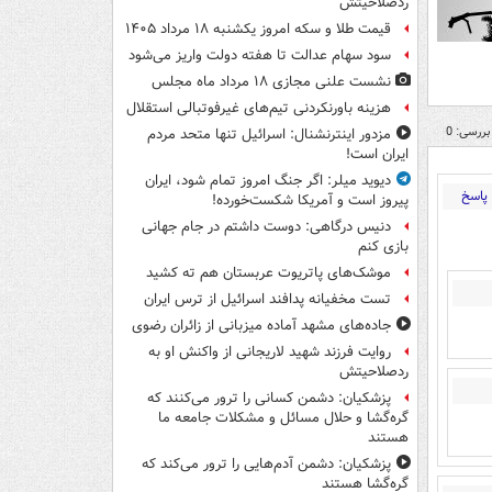
ردصلاحیتش
قیمت طلا و سکه امروز یکشنبه ۱۸ مرداد ۱۴۰۵
سود سهام عدالت تا هفته دولت واریز می‌شود
نشست علنی مجازی ۱۸ مرداد ماه مجلس
هزینه باورنکردنی تیم‌های غیرفوتبالی استقلال
بررسی: 0
مزدور اینترنشنال: اسرائیل تنها متحد مردم
ایران است!
دیوید میلر: اگر جنگ امروز تمام شود، ایران
پاسخ
پیروز است و آمریکا شکست‌خورده!
دنیس درگاهی: دوست داشتم در جام جهانی
بازی کنم
موشک‌های پاتریوت عربستان هم ته‌ کشید
تست مخفیانه پدافند اسرائیل از ترس ایران
جاده‌های مشهد آماده میزبانی از زائران رضوی
روایت فرزند شهید لاریجانی از واکنش او به
ردصلاحیتش
پزشکیان: دشمن کسانی را ترور می‌کنند که
گره‌گشا و حلال مسائل و مشکلات جامعه ما
هستند
پزشکیان: دشمن آدم‌هایی را ترور می‌کند که
گره‌گشا هستند