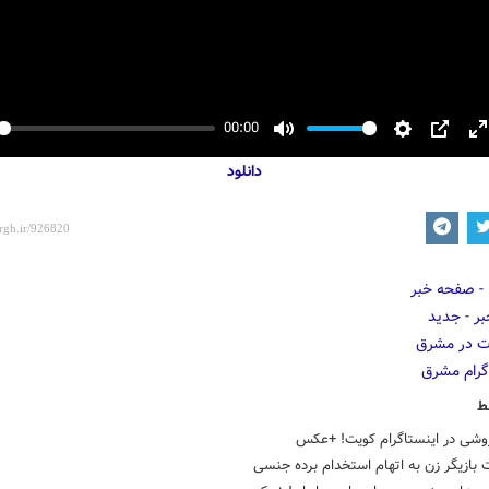
00:00
y
Mute
Settings
PIP
E
دانلود
f
ط
روشی در اینستاگرام کویت! +عکس
 بازیگر زن به اتهام استخدام برده جنسی