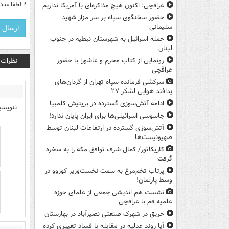
*
لطفا عدد م
عراقچی: اکنون هیچ مذاکره‌ای با آمریکا نداریم
حضور سخنگوی سپاه بر سر مزار شهید
سلیمانی
حمله اسرائیل به شهرستان نبطیه در جنوب
لبنان
نظرات
رونمایی از کتاب محرم و عاشورا با حضور
عراقچی
سرکشی فرمانده سپاه تهران از گردان‌های
پدافند هوایی لشکر ۲۷
ادامه آتش‌سوزی گسترده در بریتیش کلمبیا
ننویسید
جاسوسی اسرائیلی‌ها برای ایران پایان ندارد!
آتش‌سوزی گسترده در ارتفاعات لبنان توسط
صهیونیست‌ها
کاریکاتور/ کمال شرف توافق مکه را به سخره
گرفت
پرتاب تخم‌مرغ به سمت نخست‌وزیر کوزوو در
وسط پارلمان!
نشست هم اندیشی جمعی از علمای حوزه
علمیه قم با عراقچی
حریق در شهرک صنعتی نصیرآباد در بهارستان
آیا روند عدلیه در مقابله با فساد تغییری کرده