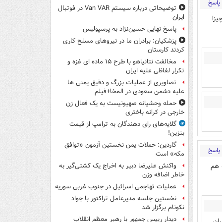
پاسخ
توضیحاتی درباره سیستم Van VAR در فوتبال
ایران
يزا
پاسخ نهایی حسین‌نژاد به پرسپولیس
پزشکیان: برادران ما در نیروهای مسلح کاری
کردند کارستان
مخالفت نتانیاهو با طرح ۱۵ ماده ای غزه و
تکرار لفاظی علیه ایران
تصاویری از عملیات بزرگ و دقیق یمنی ها
علیه دشمن سعودی در المخا+فیلم
حمله وحشیانه صهیونیست به یک فعال زن
خارجی در کرانه باختری
گلایه‌های رای دهندگان به ترامپ از قیمت
بنزین!
گاردین: حملات یمن نخستین آزمون «توافق
پاسخ
مکه» است
 هم
واکنش علیرضا دبیر به اخراج یک کشتی‌گیر به
خاطر اضافه وزن
عملیات تهاجمی اسرائیل در جنوب غربی سوریه
نخستین جلسه مدیرعامل تراکتور با جواد
نکونام برگزار شد
دیدار رییس جمهور با رهبر معظم انقلاب
ران