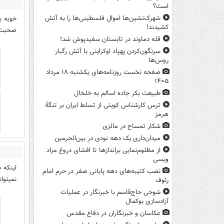
است؟
خوبه ي
شهرک‌نشین‌ها اموال فلسطینی‌ها را به آتش
کشیدند!
صحبت 
قله دماوند در تابستان سفیدپوش شد!
سرنگون‌کردن پهپاد اوکراینی با آتش رگبار
روس‌ها
صفحه نخست روزنامه‌های یکشنبه ۱۸ مرداد
۱۴۰۵
طبیعت بکر جاده اسالم به خلخال
ترس کارشناس کویتی از تسلط ایران بر تنگۀ
هرمز
شکار تمساح در مالزی
میدان‌داری یک دهه نودی در بین‌الحرمین
از مظلوم‌نمایی براندازها تا افشای دروغ مراد
ویسی
اینکه 
نصب کتیبه‌های دهه پایانی صفر در حرم امام
نمیتوا
رئوف
شوخی حاج‌قاسم با خبرنگار در عملیات
آزادسازی بوکمال
عکاسان و خبرنگاران در دفاع مقدس