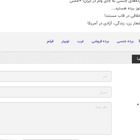
رده‌های جنسی به جای وام در ایران! +عکس
ز برده‌ هستید...
خلاقی در قاب مستند!
عار زن، زندگی، آزادی در آمریکا
برده جنسی
برده فروشی
غرب
توییتر
فیلم
ا
*