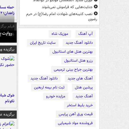
فوران شدید آتشفشان فوئگو در گواتمالا
حمله مسلحا
جنایت‌هایی که فراموش نمی‌شوند
زاهدان؛ ۲ نفر جان باختند
نصب کتیبه‌های شهادت امام رضا(ع) در حرم
رضوی
فیلم برگزی
روایت پ
آپ آهنگ
موزیک شاه
دانلود آهنگ جدید
سایت تاریخ ایران
برگزیده و
بهترین هتل های استانبول
رزرو هتل استانبول
بهترین جراح بینی ترمیمی
آهنگ های جدید
دانلود آهنگ جدید
پرشین هتل
ثبت نام بیمه اربعین
شوک شبانه 
آهنگ جدید
مزایده خودرو
نکونام
خرید بلیط استخر
قیمت ورق آهن پرایس
برگزیده 
فروشنده مواد شیمیایی