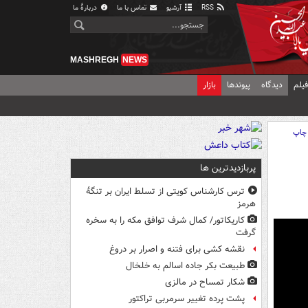
RSS
آرشیو
تماس با ما
دربارهٔ ما
MASHREGH
NEWS
یلم
دیدگاه
پیوندها
بازار
چاپ
پربازدیدترین ها
ترس کارشناس کویتی از تسلط ایران بر تنگۀ
هرمز
کاریکاتور/ کمال شرف توافق مکه را به سخره
گرفت
نقشه کشی برای فتنه و اصرار بر دروغ
طبیعت بکر جاده اسالم به خلخال
شکار تمساح در مالزی
پشت پرده تغییر سرمربی تراکتور