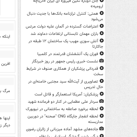
جان دوباره نگین فیروزه ای ایران «دریاچه
ارومیه»
همتی: کنترل ترازنامه بانک‌ها با جدیت دنبال
می‌شود
اعتراضات گسترده در آلمان علیه دولت مرتس
باران مهمان تابستانی ارتفاعات دماوند شد
اینکه 
آتش سوزی مهیب یک ساختمان ۱۲ طبقه در
جاکارتا
فوران یک آتشفشان قدرتمند در کلمبیا
نشست خبری رئیس جمهور در روز خبرنگار
افرین
قدردانی پزشکیان از همکاری صنوف در شرایط
سخت
تصاویری از آیت‌الله سید مجتبی خامنه‌ای در
حال تدریس
مرگ بر
پزشکیان: آمریکا استعمارگر و قاتل است
سردار علی عظمایی در کنار دو فرمانده شهید
لحظه برخورد صاعقه به ساختمانی در نیویورک
لحظه انفجار جایگاه CNG "صحنه" در دوربین
اینها 
مداربسته
دیگر ز
جاده‌های مشهد آماده میزبانی از زائران رضوی
درگیر شدن گردشگر اسپانیایی با نظامی