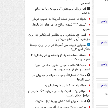
اسلامی
اعزام زائر اولی‌های آبادانی به زیارت امام
هشتم
شهادت جانباز حمله آمریکا به جنوب کرمان
پاسخ
کشف ۳۳ قبضه سلاح در مرزهای آذربایجان
غربی
امیر جهانشاهی: پای نظامی آمریکایی به ایران
باز شود آن را قطع می‌کنیم
پاسخ
رسوایی دیپلماسی آمریکا در برابر ایران توسط
بلاگر آمریکایی!
حمله مسلحانه به قهوه‌خانه‌ای در زاهدان؛ ۲
نفر جان باختند
پاسخ
حجت‌الاسلام سعیدی: شهید خادمی مورد
اعتماد و وثوق امام شهید بود
حملات انصارالله یمن به مواضع مزدوران در
بندر المخا
پاسخ
فولاد راه استقلال را با رضاییان رفت
عراقچی: مذاکرات با عمان درباره تنگه هرمز در
ی
مراحل پایانی است
لحظه فوران آتشفشان پوپوکتپتل مکزیک
بهترین مراکز خرید ورق آلومینیوم در ایران