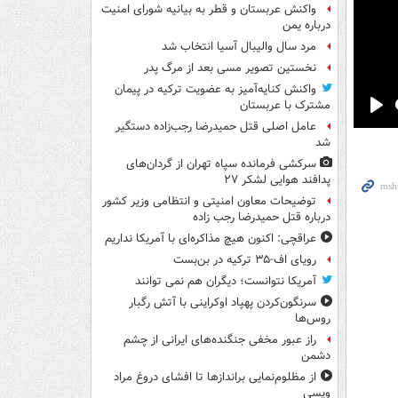
واکنش عربستان و قطر به بیانیه شورای امنیت
درباره یمن
مرد سال والیبال آسیا انتخاب شد
نخستین تصویر مسی بعد از مرگ پدر
واکنش کنایه‌آمیز به عضویت ترکیه در پیمان
مشترک با عربستان
Pla
عامل اصلی قتل حمیدرضا رجب‌زاده دستگیر
شد
سرکشی فرمانده سپاه تهران از گردان‌های
پدافند هوایی لشکر ۲۷
توضیحات معاون امنیتی و انتظامی وزیر کشور
درباره قتل حمیدرضا رجب زاده
عراقچی: اکنون هیچ مذاکره‌ای با آمریکا نداریم
رویای اف-۳۵ ترکیه در بن‌بست
آمریکا نتوانست؛ دیگران هم نمی توانند
سرنگون‌کردن پهپاد اوکراینی با آتش رگبار
روس‌ها
راز عبور مخفی جنگنده‌های ایرانی از چشم
دشمن
از مظلوم‌نمایی براندازها تا افشای دروغ مراد
ویسی