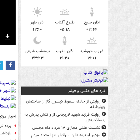
اذان صبح
طلوع آفتاب
اذان ظهر
۱۲:۱۰
۰۵:۱۸
۰۳:۴۴
nter
Download
ullscreen
غروب خورشید
اذان مغرب
نیمه‌شب شرعی
۲۳:۲۳
۱۹:۲۰
۱۹:۰۱
تازه های عکس و فیلم
روایتی از حادثه سقوط کپسول گاز از ساختمان
چهارطبقه
روایت فرزند شهید لاریجانی از واکنش پدرش به
اخبار مرتب
ردصلاحیتش
برده ف
نشست علنی مجازی ۱۸ مرداد ماه مجلس
بازداشت
مزدور اینترنشنال: اسرائیل تنها متحد مردم