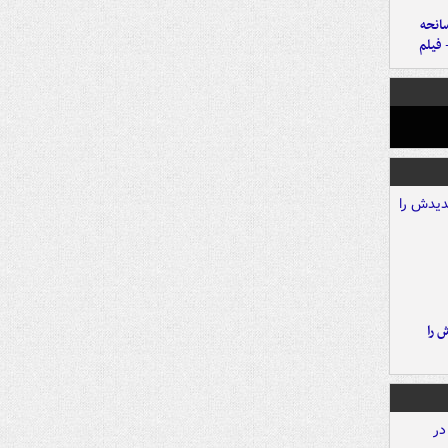
انحه
 فیلم
 را