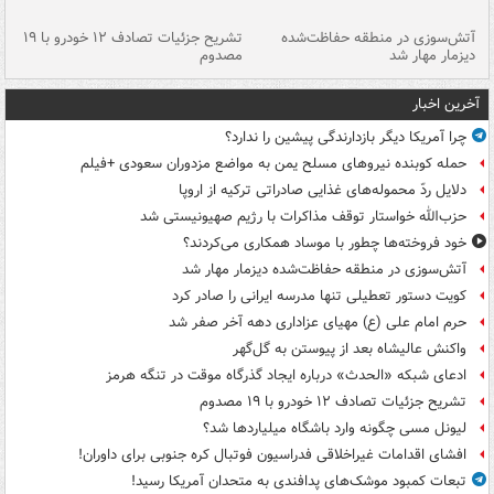
تصادف مرگبار در محور اهواز–شوش ۲
آتش‌سوزی در منطقه حفاظت‌شده
تشریح جزئیات تصادف ۱۲ خودرو با ۱۹
پا
دیزمار مهار شد
مصدوم
آخرین اخبار
چرا آمریکا دیگر بازدارندگی پیشین را ندارد؟
حمله کوبنده نیروهای مسلح یمن به مواضع مزدوران سعودی +فیلم
دلایل ردّ محموله‌های غذایی صادراتی ترکیه از اروپا
حزب‌الله خواستار توقف مذاکرات با رژیم صهیونیستی شد
خود فروخته‌ها چطور با موساد همکاری می‌کردند؟
آتش‌سوزی در منطقه حفاظت‌شده دیزمار مهار شد
کویت دستور تعطیلی تنها مدرسه ایرانی را صادر کرد
حرم امام علی (ع) مهیای عزاداری دهه آخر صفر شد
واکنش عالیشاه بعد از پیوستن به گل‌گهر
ادعای شبکه «الحدث» درباره ایجاد گذرگاه موقت در تنگه هرمز
تشریح جزئیات تصادف ۱۲ خودرو با ۱۹ مصدوم
لیونل مسی چگونه وارد باشگاه میلیاردها شد؟
افشای اقدامات غیراخلاقی فدراسیون فوتبال کره جنوبی برای داوران!
تبعات کمبود موشک‌های پدافندی به متحدان آمریکا رسید!