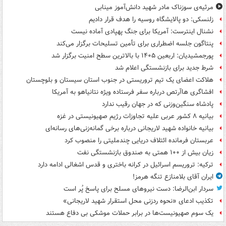
مرثیه‌ی سوزناک مادر شهید دانش‌آموز مینابی
زلنسکی: دو پالایشگاه روسیه را هدف قرار دادیم
نشنال اینترست: آمریکا برای جنگ پهپادی آماده نیست
پنتاگون جلسه اضطراری برای تأمین تسلیحات برگزار می‌کند
پورجمشیدیان: اربعین ۱۴۰۵ با بالاترین سطح امنیت برگزار شد
شرط جدید برای بازنشستگی اعلام شد
هلاکت اعضای یک تیم تروریستی در جنوب استان سیستان و بلوچستان
افشاگری هاآرتص درباره سفر فرستاده ویژه نتانیاهو به آمریکا
پادشاه سنگین‌وزنی که در جهان رقیب ندارد
بیانیه ۸ کشور عربی علیه تجاوزات رژیم صهیونیستی در غزه
بیانیه خانواده شهید لاریجانی درباره برخی گمانه‌زنی‌های رسانه‌ای
عربستان فرمانده ائتلاف دریایی چندملیتی را منصوب کرد
زیان بیش از ۱۰۰ همتی به صندوق‌ بازنشستگی نفت
ترکیه: تروریسم اسرائیل در کرانه باختری و قدس اشغالی ادامه دارد
ایران آقای بلامنازع تنگه هرمز!
سردار ابن‌الرضا: دست نیروهای مسلح برای پاسخ پُر است
تکذیب ادعای «نحوه ردزنی محل استقرار شهید لاریجانی»
یک‌ سوم صهیونیست‌ها در برابر حملات موشکی بی دفاع هستند