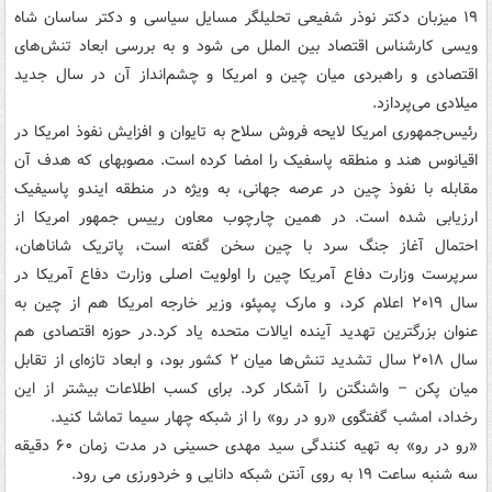
۱۹ میزبان دکتر نوذر شفیعی تحلیلگر مسایل سیاسی و دکتر ساسان شاه
ویسی کارشناس اقتصاد بین الملل می شود و به بررسی ابعاد تنش‌های
اقتصادی و راهبردی میان چین و امریکا و چشم‌انداز آن در سال جدید
میلادی می‌پردازد.
رئیس‌جمهوری امریکا لایحه فروش سلاح به تایوان و افزایش نفوذ امریکا در
اقیانوس هند و منطقه پاسفیک را امضا کرده است. مصوبه‎ای که هدف آن
مقابله با نفوذ چین در عرصه جهانی، به ویژه در منطقه ایندو پاسیفیک
ارزیابی شده است. در همین چارچوب معاون رییس جمهور امریکا از
احتمال آغاز جنگ سرد با چین سخن گفته است، پاتریک شاناهان،
سرپرست وزارت دفاع آمریکا چین را اولویت اصلی وزارت دفاع آمریکا در
سال ۲۰۱۹ اعلام کرد، و مارک پمپئو، وزیر خارجه امریکا هم از چین به
عنوان بزرگترین تهدید آینده ایالات متحده یاد کرد.در حوزه اقتصادی هم
سال ۲۰۱۸ سال تشدید تنش‌ها میان ۲ کشور بود، و ابعاد تازه‌ای از تقابل
میان پکن – واشنگتن را آشکار کرد. برای کسب اطلاعات بیشتر از این
رخداد، امشب گفتگوی «رو در رو» را از شبکه چهار سیما تماشا کنید.
«رو در رو» به تهیه کنندگی سید مهدی حسینی در مدت زمان ۶۰ دقیقه
سه شنبه ساعت ۱۹ به روی آنتن شبکه دانایی و خردورزی می رود.