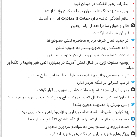
ابتکارات رهبر انقلاب در میدان نبرد
برنی سندرز: جنگ علیه ایران بر پایه یک دروغ آغاز شد
اعلام آمادگی ترکیه برای حمایت از مذاکرات ایران و آمریکا
حال و هوای سامرا بعد از ایام اربعین
فورلان به خانه بازگشت
اثر جدید کمال شرف درباره محاصره نفتی سعودی‌ها
ادامه حملات رژیم صهیونیستی به جنوب لبنان
هلاکت اعضای یک تیم تروریستی در جنوب سیستان
روسیه سکوت ژاپن در قبال نقش آمریکا در بمباران اتمی هیروشیما را ننگ‌آور
خواند
شهید مصطفی ردانی‌پور؛ فرمانده عارف و فراجناحی دفاع مقدس
ترامپ کنترلی بر تنگه هرمز ندارد!
جنوب لبنان مجدد آماج حملات دشمن صهیونی قرار گرفت
فیدان: اسرائیل به دنبال تخریب روند صلح و بی‌ثبات کردن سوریه و غزه است
وقتی ورزش با معنویت عجین بشه!
پزشکیان: مشروطه نقطه عطف بیداری و آزادی‌خواهی ملت ایران بود
۱۰۰ میلیارد دلار خسارت، برای باز نگه داشتن تنگه‌ای که باز بود!
حمله نیروهای مسلح یمن به مواضع مزدوران سعودی
ویژگی‌های شهید بابایی در نگاه رهبر شهید انقلاب