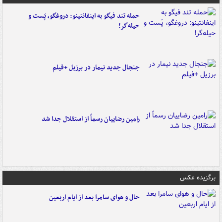
حمله تند فیگو به اینفانتینو: دروغگو، پَست‌ و
حیله‌گر!
جنجال جدید نیمار در برزیل +فیلم
رامین رضاییان رسماً از استقلال جدا شد
برگزیده عکس
حال و هوای سامرا بعد از ایام اربعین