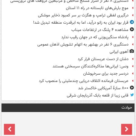
دستگیری ۸ نفر از اشرار مسلح شاخص و مرتبطین گروهک های تروریستی
موج بارش‌های تابستانه در راه ۱۱ استان
درگیری لفظی ترامپ و هگزث بر سر کمبود ذخایر موشکی
قرار بود ایران به زانو درآید، اما به ابرقدرت منطقه تبدیل شد!
مشاهده ۴ پلنگ در ارتفاعات میناب
پادشاه سنگین‌وزنی که در جهان رقیب ندارد
دستگیری ۶ نفر در بهشهر به اتهام تشویش اذهان عمومی
آهوی ایرانی
دشان از دست عربستان فرار کرد
ونس: ایرانی‌ها مذاکره‌کنندگان سرسختی هستند
دردسر جدید برای سرخپوشان
عربستان فرمانده ائتلاف دریایی چندملیتی را منصوب کرد
۸۰۰ سازۀ آمریکایی خاکستر شد
قابی زیبا از قلعه بابک آذربایجان شرقی
حوادث