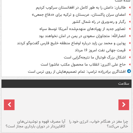
شده است
طالبان: داعش را به طور کامل در افغانستان سرکوب کردیم
امضای سران پاکستان، عربستان و ترکیه برای «دفاع جمعی»
رگبار و رعدوبرق در راه شمال کشور
تصاویر جدید از پهپادهای منهدم‌شده آمریکا توسط سپاه
انصارالله: متجاوزان سعودی در یمن در امان نخواهند بود
پوتین و محمد بن زاید درباره اوضاع منطقه خلیج فارس گفت‌وگو کردند
قیمت جهانی نفت امروز ۱۶ مرداد
اشکال بزرگ فوتبال ما نتیجه‌گرایی است
حاج علی اکبری: انقلاب ما محصول مکتب عاشورا است
افشاگری برادرزاده ترامپ: تمام تصمیم‌هایش از روی ترس است
سلامت
ت
چرا مغز در هنگام خواب، انرژی خود را
آیا مصرف قهوه و نوشیدنی‌های
چر
خالی می‌کند؟
کافئین‌دار در دوران بارداری مجاز است؟
می