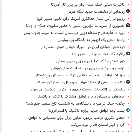
تاثیرات منفی جنگ علیه ایران بر بازار کار آمریکا
رونمایی از مختصات جدید تنگۀ هرمز
روبیو در رأس فشار حداکثری آمریکا برای تغییر مسیر کوبا
تصویری از تمرینات ترابزون اسپور با حضور ساویچ، صلاح و اونانا
نبرد ما علیه طرح سلطه‌جویی عربستان است، نه مردم جنوب یمن
پاسخ منفی یک لژیونر به باشگاه پرسپولیس
درخشش جوانان ایران در المپیاد جهانی هوش مصنوعی
پالایشگاه نفت اسلواکی منفجر شد
دور هفتم مذاکرات لبنان و رژیم صهیونیستی
ترامپ و سودای پیروزی در انتخابات میان‌دوره‌ای
جزئیات توافق سه جانبه دفاعی ترکیه، عربستان و پاکستان
بلاتکلیفی بیش از ۱۳۰۰ مهاجر خردسال در سئوتای اسپانیا
زلنسکی در انتخابات ریاست جمهوری اوکراین شکست می‌خورد
ادعاهای عربستان درباره توافق مشترک با ترکیه و پاکستان
چگونه جنگ ترامپ با دانشگاه‌ها به شکست کاخ سفید ختم شد؟
پشت پرده توافق جدید ایران؛ تاکتیک یا استراتژی؟
ادعای تکراری ترامپ درمورد تمایل ایران برای دستیابی به توافق
گرد و غبار آسمان قم را تیره می‌کند
وزیران صهیونیست خواستار از سرگیری جنگ نابودی غزه شدند