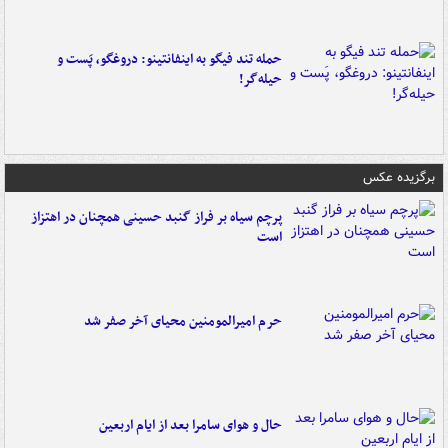
حمله تند فیگو به اینفانتینو: دروغگو، پَست‌ و
حیله‌گر!
برگزیده عکس
پرچم سیاه بر فراز گنبد حسینی همچنان در اهتزاز
است
حرم امیرالمومنین محیای آخر صفر شد
حال و هوای سامرا بعد از ایام اربعین