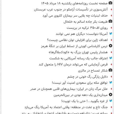
صفحه نخست روزنامه‌های یکشنبه ۱۸ مرداد ۱۴۰۵
آتش‌سوزی در تأسیسات آرامکو در جنوب غرب عربستان
حذف لبنیات چه بلایی سر بیماران کلیوی می آورد
طبیعت بکر جاده اسالم به خلخال
رویای اف-۳۵ ترکیه در بن‌بست
آمریکا نتوانست؛ دیگران هم نمی توانند
اهداف ژاپن برای افزایش توان نظامی چیست؟
ترس کارشناس کویتی از تسلط ایران بر تنگۀ هرمز
هشدار پلیس تهران بزرگ به «کودک‌بلاگرها»
اعتراف جالب یک رسانه آمریکایی به شکست
قرص آزمایشی که می‌تواند درمان HIV را متحول کند
شکار تمساح در مالزی
دلایل پارگی رگ خونی در چشم
توافق مکه برای سعودی امنیت آور نیست!
علل مرگ زنان در ایران؛ بیماری‌های قلبی همچنان در صدر
میدان‌داری یک دهه نودی در بین‌الحرمین
از غزه بگویید...! حتی با یک توییت!
جنگ تاج و تخت در منطقه؛ وقتی اعتماد به آمریکا رنگ می‌بازد
رسانه عبری: نتانیاهو دست به رفتارهای انتحاری انتخاباتی می‌زند