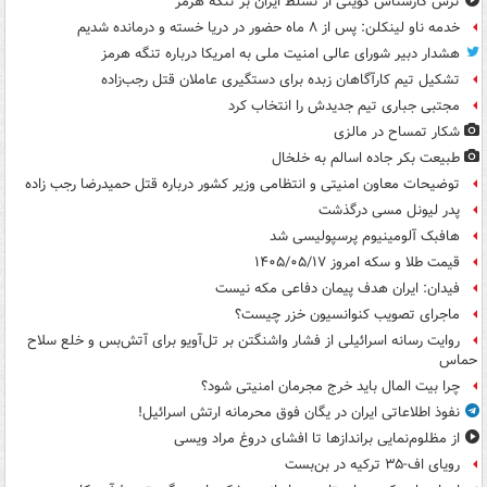
ترس کارشناس کویتی از تسلط ایران بر تنگۀ هرمز
خدمه ناو لینکلن: پس از ۸ ماه حضور در دریا خسته و درمانده‌ شدیم
هشدار دبیر شورای عالی امنیت ملی به امریکا درباره تنگه هرمز
تشکیل تیم کارآگاهان زبده برای دستگیری عاملان قتل رجب‌زاده
مجتبی جباری تیم جدیدش را انتخاب کرد
شکار تمساح در مالزی
طبیعت بکر جاده اسالم به خلخال
توضیحات معاون امنیتی و انتظامی وزیر کشور درباره قتل حمیدرضا رجب زاده
پدر لیونل مسی درگذشت
هافبک آلومینیوم پرسپولیسی شد
قیمت طلا و سکه امروز ۱۴۰۵/۰۵/۱۷
فیدان: ایران هدف پیمان دفاعی مکه نیست
ماجرای تصویب کنوانسیون خزر چیست؟
روایت رسانه اسرائیلی از فشار واشنگتن بر تل‌آویو برای آتش‌بس و خلع سلاح
حماس
چرا بیت المال باید خرج مجرمان امنیتی شود؟
نفوذ اطلاعاتی ایران در یگان فوق محرمانه ارتش اسرائیل!
از مظلوم‌نمایی براندازها تا افشای دروغ مراد ویسی
رویای اف-۳۵ ترکیه در بن‌بست