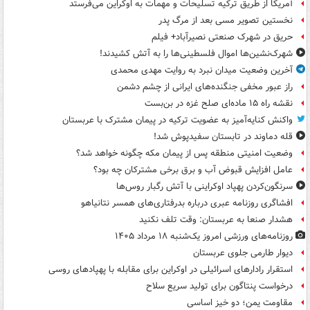
آمریکا از طریق ترکیه تسلیحات و مهمات به اوکراین می‌فرستد
نخستین تصویر مسی بعد از مرگ پدر
حریق در شهرک صنعتی نصیرآباد+ فیلم
شهرک‌نشین‌ها اموال فلسطینی‌ها را به آتش کشیدند!
آخرین وضعیت میدان نبرد به روایت مهدی محمدی
راز عبور مخفی جنگنده‌های ایرانی از چشم دشمن
نقشه راه ۱۵ ماده‌ای صلح غزه در بن‌بست
واکنش کنایه‌آمیز به عضویت ترکیه در پیمان مشترک با عربستان
قله دماوند در تابستان سفیدپوش شد!
وضعیت امنیتی منطقه پس از پیمان مکه چگونه خواهد شد؟
عامل افزایش قبوض آب و برق برخی مشترکان چه بود؟
سرنگون‌کردن پهپاد اوکراینی با آتش رگبار روس‌ها
افشاگری روزنامه عبری درباره بدرفتاری‌های همسر نتانیاهو
هشدار صنعا به عربستان: وقت تلف نکنید
روزنامه‌های ورزشی امروز یک‌شنبه ۱۸ مرداد ۱۴۰۵
دیوار طارمی جلوی عربستان
استقرار رادارهای اسرائیلی در اوکراین برای مقابله با پهپادهای روسی
درخواست پنتاگون برای تولید سریع سلاح
مقاومت یمن؛ دو خیز اساسی