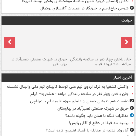
ادعای زلنسکی درباره تامین ماهانه موشک‌های رهگیر توسط آمریکا
شوخی حاج‌قاسم با خبرنگار در عملیات آزادسازی بوکمال
حوادث
جان باختن چهار نفر در سانحه رانندگی
حریق در شهرک صنعتی نصیرآباد در
حر
مراغه - هشترود+ فیلم
بهارستان
فی
آخرین اخبار
واکنش کشفیا به ترک اردوی تیم ملی توسط کاپیتان تیم ملی والیبال نشسته
جان باختن چهار نفر در سانحه رانندگی مراغه - هشترود+ فیلم
نشست هم اندیشی جمعی از علمای حوزه علمیه قم با عراقچی
حریق در شهرک صنعتی نصیرآباد در بهارستان
مذاکرات تنگه با عمان باید چگونه باشد؟
بیانیه تند فیفا در دفاع از آقای رئیس!
آیا روند عدلیه در مقابله با فساد تغییری کرده است؟