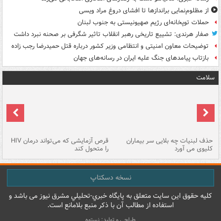
از مظلوم‌نمایی براندازها تا افشای دروغ مراد ویسی
حملات توپخانه‌ای رژیم صهیونیستی به جنوب لبنان
صفار هرندی: تشییع تاریخی رهبر انقلاب تاثیر شگرفی بر صحنه نبرد داشت
توضیحات معاون امنیتی و انتظامی وزیر کشور درباره قتل حمیدرضا رجب زاده
بازتاب پیامدهای جنگ علیه ایران در رسانه‌های جهان
سلامت
حذف لبنیات چه بلایی سر بیماران
قرص آزمایشی که می‌تواند درمان HIV
عل
کلیوی می آورد
را متحول کند
قل
نسخه دسکتاپ
کليه حقوق اين سايت متعلق به پایگاه خبري-تحليلي مشرق نيوز می باشد و
استفاده از مطالب آن با ذکر منبع بلامانع است.
طراحی و تولید: نستوه