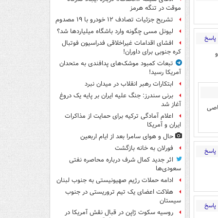
موقت در تنگه هرمز
تشریح جزئیات تصادف ۱۲ خودرو با ۱۹ مصدوم
لیونل مسی چگونه وارد باشگاه میلیاردها شد؟
پاسخ
افشای اقدامات غیراخلاقی فدراسیون فوتبال
کره جنوبی برای داوران!
ست و
تبعات کمبود موشک‌های پدافندی به متحدان
آمریکا رسید!
ابتکارات رهبر انقلاب در میدان نبرد
برنی سندرز: جنگ علیه ایران بر پایه یک دروغ
آغاز شد
صاصی
اعلام آمادگی ترکیه برای حمایت از مذاکرات
ایران و آمریکا
حال و هوای سامرا بعد از ایام اربعین
فورلان به خانه بازگشت
پاسخ
اثر جدید کمال شرف درباره محاصره نفتی
سعودی‌ها
ادامه حملات رژیم صهیونیستی به جنوب لبنان
هلاکت اعضای یک تیم تروریستی در جنوب
سیستان
پاسخ
روسیه سکوت ژاپن در قبال نقش آمریکا در