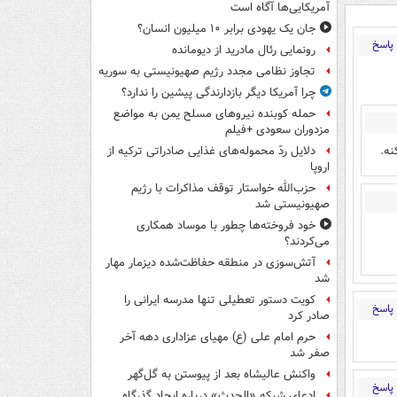
آمریکایی‌ها آگاه است
جان یک یهودی برابر ۱۰ میلیون انسان؟
پاسخ
رونمایی رئال مادرید از دیومانده
تجاوز نظامی مجدد رژیم صهیونیستی به سوریه
چرا آمریکا دیگر بازدارندگی پیشین را ندارد؟
حمله کوبنده نیروهای مسلح یمن به مواضع
مزدوران سعودی +فیلم
دلایل ردّ محموله‌های غذایی صادراتی ترکیه از
اروپا
حزب‌الله خواستار توقف مذاکرات با رژیم
صهیونیستی شد
خود فروخته‌ها چطور با موساد همکاری
می‌کردند؟
آتش‌سوزی در منطقه حفاظت‌شده دیزمار مهار
شد
کویت دستور تعطیلی تنها مدرسه ایرانی را
پاسخ
صادر کرد
حرم امام علی (ع) مهیای عزاداری دهه آخر
صفر شد
واکنش عالیشاه بعد از پیوستن به گل‌گهر
پاسخ
ادعای شبکه «الحدث» درباره ایجاد گذرگاه