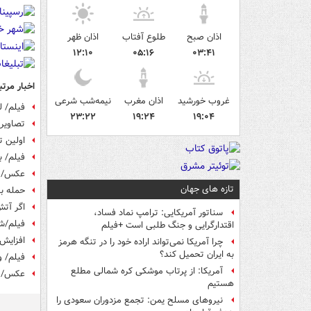
اذان صبح
طلوع آفتاب
اذان ظهر
۱۲:۱۰
۰۵:۱۶
۰۳:۴۱
اخبار مرتب
غروب خورشید
اذان مغرب
نیمه‌شب شرعی
فیلم/ ل
۲۳:۲۲
۱۹:۲۴
۱۹:۰۴
تصاویر 
اولین ت
فیلم/ ب
عکس/ وی
تازه های جهان
حمله ب
اگر آتش
سناتور آمریکایی: ترامپ نماد فساد،
فیلم/شه
اقتدارگرایی و جنگ طلبی است +فیلم
افزایش ت
چرا آمریکا نمی‌تواند اراده خود را در تنگه هرمز
به ایران تحمیل کند؟
فیلم/ و
آمریکا: از پرتاب موشکی کره شمالی مطلع
عکس/ م
هستیم
نیروهای مسلح یمن: تجمع مزدوران سعودی را