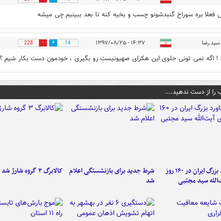
ل فعلا بره سوراخ گنبدشونو چسب و بخیه کنه تا بعد ببینیم چی میشه
سید رضا
۱۴:۳۷ - ۱۳۹۷/۰۸/۲۵
228
14
 اگه نمی تونی جلوی این هکرای صهیونیست رو بگیری ، خودمون دست بکار شیم ؟!
 را از دست ندهید....
۶ دستاورد بزرگ ایران در ۱۶۰ روز
شرط جدید برای بازنشستگی اعلام
کالابرگ ۳ گروه شارژ شد
‌الله سید مجتبی
شد