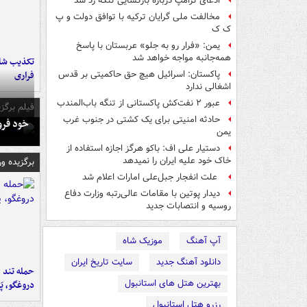
ادعای ترامپ درباره بازگشایی تنگه رد شد
مخالفت ملی گرایان ترکیه با توافق دولت و پ
ک ک
یمن: «فرار رو به جلو» عربستان با پاسخ
همه‌جانبه‌ مواجه خواهد شد
تکذیب شای
فراری
پاکستان: اسرائیل هیچ حق حاکمیتی بر قدس
اشغالی ندارد
عبور ۲ نفت‌کش پاکستانی از تنگه باب‌المندب
فیلم برگزی
حادثه امنیتی برای یک کشتی در جنوب غرب
خود فرو
یمن
دستیار علی اف: باکو هرگز اجازه استفاده از
خاک خود علیه ایران را نمیدهد
برگزیده و
علت انفجار جبل‌علی امارات اعلام شد
دیدار پوتین با مقامات عالی‌رتبه وزارت دفاع
روسیه و انتصابات جدید
آپ آهنگ
موزیک شاه
دانلود آهنگ جدید
سایت تاریخ ایران
حمله تند ف
بهترین هتل های استانبول
دروغگو، پَ
رزرو هتل استانبول