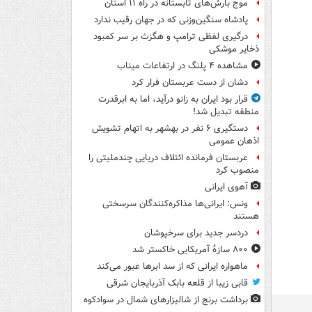
موج بارش‌های تابستانه در راه ۱۱ استان
پادشاه سنگین‌وزنی که در جهان رقیب ندارد
درگیری لفظی ترامپ و هگزث بر سر کمبود
ذخایر موشکی
مشاهده ۴ پلنگ در ارتفاعات میناب
دشان از دست عربستان فرار کرد
قرار بود ایران به زانو درآید، اما به ابرقدرت
منطقه تبدیل شد!
دستگیری ۶ نفر در بهشهر به اتهام تشویش
اذهان عمومی
عربستان فرمانده ائتلاف دریایی چندملیتی را
منصوب کرد
آهوی ایرانی
ونس: ایرانی‌ها مذاکره‌کنندگان سرسختی
هستند
دردسر جدید برای سرخپوشان
۸۰۰ سازۀ آمریکایی خاکستر شد
ماهواره ایرانی که از سد ابرها عبور می‌کند
قابی زیبا از قلعه بابک آذربایجان شرقی
برداشت برنج از شالیزارهای شمال در سوادکوه