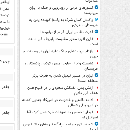
مذاکرات
کشورهای عربی از رویارویی و جنگ با ایران
عمل قل
می‌ترسند!
تونستن
واکنش کمال شرف به پاسخ کوبنده یمن به
با ماه
عربستان سعودی
خخخخخخ
قدرت نظامی ایران فراتر از برآوردها
!!!!!؟
فارن افرز: محور مقاومت پابرجا باقی مانده
است
بازتاب پیامدهای جنگ علیه ایران در رسانه‌های
جهان
چون دا
نشست وزیران خارجه مصر، ترکیه، پاکستان و
عربستان
ایران در مسیر تبدیل شدن به قدرت برتر
منطقه است!
چقدر ص
ارتش یمن: نفتکش سعودی را در خلیج عدن
هدف قرار دادیم
ادامه ناامنی و خشونت در آمریکا؛ چندین کشته
در کارولینای شمالی
فیدان: حماس به تعهدات خود عمل کرد، امّا
چقدر ص
اسرائیل نه
شبیه‌سازی حمله به پایگاه نیروهای دلتا فورس
آمریکا