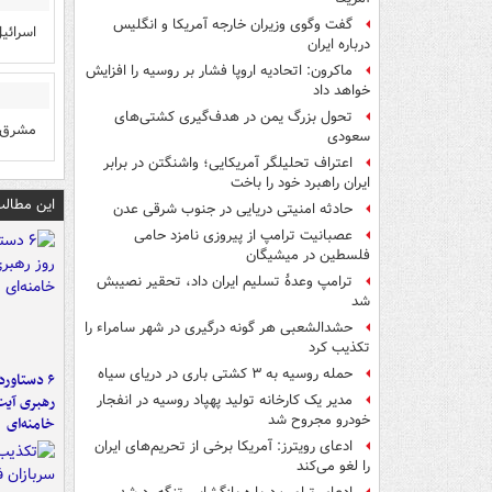
گفت وگوی وزیران خارجه آمریکا و انگلیس
اسرائی
درباره ایران
ماکرون: اتحادیه اروپا فشار بر روسیه را افزایش
خواهد داد
تحول بزرگ یمن در هدف‌گیری کشتی‌های
مشرق !
سعودی
اعتراف تحلیلگر آمریکایی؛ واشنگتن در برابر
ایران راهبرد خود را باخت
این مطالب
حادثه امنیتی دریایی در جنوب شرقی عدن
عصبانیت ترامپ از پیروزی نامزد حامی
فلسطین در میشیگان
ترامپ وعدۀ تسلیم ایران داد، تحقیر نصیبش
شد
حشدالشعبی هر گونه درگیری در شهر سامراء را
تکذیب کرد
حمله روسیه به ۳ کشتی باری در دریای سیاه
رهبری آیت
مدیر یک کارخانه تولید پهپاد روسیه در انفجار
خودرو مجروح شد
خامنه‌ای
ادعای رویترز: آمریکا برخی از تحریم‌های ایران
را لغو می‌کند