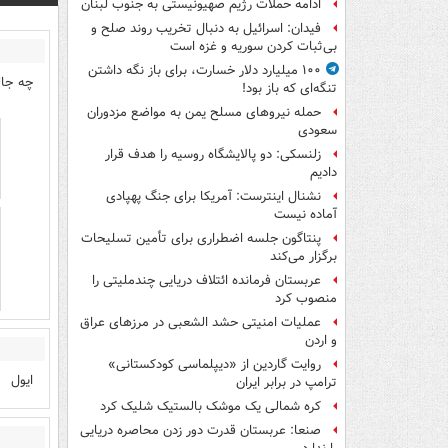
ادامه حملات رژیم صهیونیستی به جنوب لبنان
فیدان: اسرائیل به دنبال تخریب روند صلح و
بی‌ثبات کردن سوریه و غزه است
۱۰۰ میلیارد دلار خسارت، برای باز نگه داشتن
چه جال
تنگه‌ای که باز بود!
حمله نیروهای مسلح یمن به مواضع مزدوران
سعودی
زلنسکی: دو پالایشگاه روسیه را هدف قرار
دادیم
نشنال اینترست: آمریکا برای جنگ پهپادی
آماده نیست
پنتاگون جلسه اضطراری برای تأمین تسلیحات
برگزار می‌کند
عربستان فرمانده ائتلاف دریایی چندملیتی را
منصوب کرد
عملیات امنیتی حشد الشعبی در مرزهای عراق
و اردن
روایت گاردین از «دیپلماسی کودکستانی»
ایول
ترامپ در برابر ایران
کره شمالی یک موشک بالستیک شلیک کرد
صنعا: عربستان قدرت دور زدن محاصره دریایی