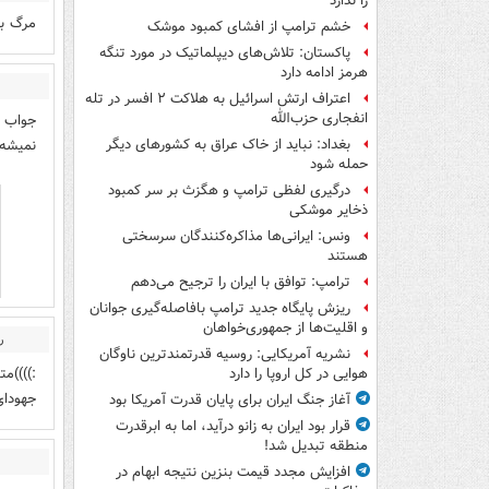
را ندارد
مرگ بر
خشم ترامپ از افشای کمبود موشک
پاکستان: تلاش‌های دیپلماتیک در مورد تنگه
هرمز ادامه دارد
اعتراف ارتش اسرائیل به هلاکت ۲ افسر در تله
انفجاری حزب‌الله
نمیشه 
بغداد: نباید از خاک عراق به کشورهای دیگر
حمله شود
درگیری لفظی ترامپ و هگزث بر سر کمبود
ذخایر موشکی
ونس: ایرانی‌ها مذاکره‌کنندگان سرسختی
هستند
ترامپ: توافق با ایران را ترجیح می‌دهم
ریزش پایگاه جدید ترامپ بافاصله‌گیری جوانان
و اقلیت‌ها از جمهوری‌خواهان
ر
نشریه آمریکایی: روسیه قدرتمندترین ناوگان
:))))م
هوایی در کل اروپا را دارد
جهودای
آغاز جنگ ایران برای پایان قدرت آمریکا بود
قرار بود ایران به زانو درآید، اما به ابرقدرت
منطقه تبدیل شد!
افزایش مجدد قیمت بنزین نتیجه ابهام در