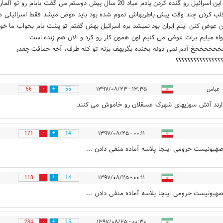
اینقدر این اسرائیل رو گنده کردن یادم میاد 20 سال پیش دوستم می گفت بابام رو تو آلما
ب کردن چند وقت پیش باطریهاش تموم شده بود باید عوض میشد فقط اسرائیلی ه
 عوض کنن اینم ایران بود نمیشد بره اسرائیل بهش گفتم تو پشت بام بخواب ما خو
واه میایم برات عوض می کنیم اون همون کار رو کرد و الان هم زنده است
خخخخخ آدم نمی دونه بخنده بگریهف بزنه تو کله طرف، آخه حماقت چقدر
؟؟؟؟؟؟؟؟؟؟؟؟؟؟؟؟؟
عباس
۱۳:۳۵ - ۱۳۹۷/۰۸/۲۳
56
55
رند آتش سوزیهای شهرک عسقلان رو خاموش می کنند
۰۰:۱۱ - ۱۳۹۷/۰۸/۲۵
171
14
هیونیست حرومی اینجا پلاسه آماده منفی دادن ...
۰۰:۱۱ - ۱۳۹۷/۰۸/۲۵
118
14
هیونیست حرومی اینجا پلاسه آماده منفی دادن ...
۰۰:۳۰ - ۱۳۹۷/۰۸/۲۵
234
15