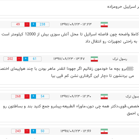
 اسراییل حرومزاده
۱۲:۲۳ - ۱۳۹۷/۰۸/۲۳
49
238
جواب کاملا واضحه چون فاصله اسرائیل تا محل آتش سوزی بیش از 12000 کیلومتر ا
به راحتی تجهیزات رو انتقال داد
رسول ترک
۱۳:۴۷ - ۱۳۹۷/۰۸/۲۳
202
61
:)))))برو بچه ما خودمون زغالیم اگر جهودا انقدر ماهر بودن با چند هواپیمای اخت
می بردنشون تا دچار این گرفتاری نشن کم قپی بیا
سول ترک
۱۲:۳۰ - ۱۳۹۷/۰۸/۲۳
268
54
تخصص،قوی،دکتر همه چی دون،ماوراء الطبیعه،پیشرو جمع کنید بند و بساطتون رو
 احمق
۱۲:۴۶ - ۱۳۹۷/۰۸/۲۳
243
50