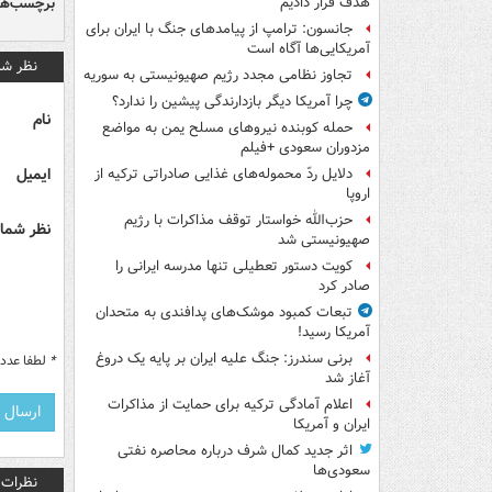
برچسب‌ها
هدف قرار دادیم
جانسون: ترامپ از پیامدهای جنگ با ایران برای
آمریکایی‌ها آگاه است
نظر شم
تجاوز نظامی مجدد رژیم صهیونیستی به سوریه
چرا آمریکا دیگر بازدارندگی پیشین را ندارد؟
نام
حمله کوبنده نیروهای مسلح یمن به مواضع
مزدوران سعودی +فیلم
ایمیل
دلایل ردّ محموله‌های غذایی صادراتی ترکیه از
اروپا
حزب‌الله خواستار توقف مذاکرات با رژیم
نظر شما 
صهیونیستی شد
کویت دستور تعطیلی تنها مدرسه ایرانی را
صادر کرد
تبعات کمبود موشک‌های پدافندی به متحدان
آمریکا رسید!
برنی سندرز: جنگ علیه ایران بر پایه یک دروغ
*
لطفا عدد م
آغاز شد
اعلام آمادگی ترکیه برای حمایت از مذاکرات
ایران و آمریکا
اثر جدید کمال شرف درباره محاصره نفتی
سعودی‌ها
نظرات