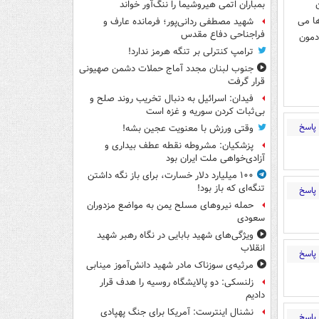
ن
بمباران اتمی هیروشیما را ننگ‌آور خواند
ا می
شهید مصطفی ردانی‌پور؛ فرمانده عارف و
فراجناحی دفاع مقدس
دمون
ترامپ کنترلی بر تنگه هرمز ندارد!
جنوب لبنان مجدد آماج حملات دشمن صهیونی
قرار گرفت
فیدان: اسرائیل به دنبال تخریب روند صلح و
بی‌ثبات کردن سوریه و غزه است
پاسخ
وقتی ورزش با معنویت عجین بشه!
پزشکیان: مشروطه نقطه عطف بیداری و
آزادی‌خواهی ملت ایران بود
۱۰۰ میلیارد دلار خسارت، برای باز نگه داشتن
تنگه‌ای که باز بود!
پاسخ
حمله نیروهای مسلح یمن به مواضع مزدوران
سعودی
ویژگی‌های شهید بابایی در نگاه رهبر شهید
انقلاب
پاسخ
مرثیه‌ی سوزناک مادر شهید دانش‌آموز مینابی
زلنسکی: دو پالایشگاه روسیه را هدف قرار
دادیم
نشنال اینترست: آمریکا برای جنگ پهپادی
پاسخ