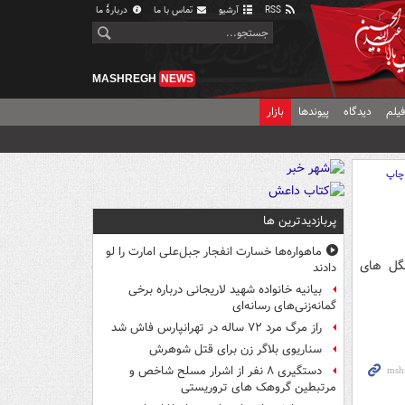
RSS
آرشیو
تماس با ما
دربارهٔ ما
MASHREGH
NEWS
یلم
دیدگاه
پیوندها
بازار
چاپ
پربازدیدترین ها
ماهواره‌ها خسارت انفجار جبل‌علی امارت را لو
گل های
دادند
بیانیه خانواده شهید لاریجانی درباره برخی
گمانه‌زنی‌های رسانه‌ای
راز مرگ مرد ۷۲ ساله در تهرانپارس فاش شد
سناریوی بلاگر زن برای قتل شوهرش
دستگیری ۸ نفر از اشرار مسلح شاخص و
مرتبطین گروهک های تروریستی