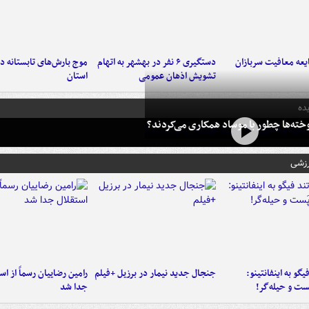
عه معافیت سربازان
دستگیری ۶ نفر در بهشهر به اتهام
تشویش اذهان عمومی
استان
ده
خته‌ها چطور با موساد همکاری می‌کردند؟
رزشی
یگو به اینفانتینو:
جنجال جدید نیمار در برزیل +فیلم
رامین رضاییان رسماً از اس
ست‌ و حیله‌گر!
جدا شد