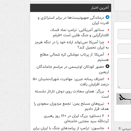
آخرین اخبار
درماندگی صهیونیست‌ها در برابر استراتژی و
قدرت ایران
سناتور آمریکایی: ترامپ نماد فساد،
اقتدارگرایی و جنگ طلبی است +فیلم
چرا آمریکا نمی‌تواند اراده خود را در تنگه هرمز
به ایران تحمیل کند؟
آمریکا: از پرتاب موشکی کره شمالی مطلع
هستیم
حضور کودکان اوتیسمی در مراسم جاماندگان
اربعین
اعتراف رسانه عبری: مهاجرت شهرک‌نشینان ۵۰
درصد افزایش یافت
برزگر: همای سعادت روی دوش تارتار نشسته
است
نیروهای مسلح یمن: تجمع مزدوران سعودی را
هدف قرار دادیم
۶ دستاورد بزرگ ایران در ۱۶۰ روز رهبری
آیت‌الله سید مجتبی خامنه‌ای
جانسون: ترامپ از پیامدهای جنگ با ایران برای
بررسی: 0