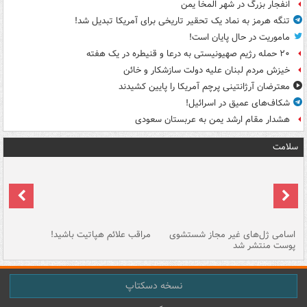
انفجار بزرگ در شهر المخا یمن
تنگه هرمز به نماد یک تحقیر تاریخی برای آمریکا تبدیل شد!
ماموریت در حال پایان است!
۲۰ حمله رژیم صهیونیستی به درعا و قنیطره در یک هفته
خیزش مردم لبنان علیه دولت سازشکار و خائن
معترضان آرژانتینی پرچم آمریکا را پایین کشیدند
شکاف‌های عمیق در اسرائیل!
هشدار مقام ارشد یمن به عربستان سعودی
سلامت
اسامی ژل‌های غیر مجاز شستشوی
مراقب علائم هپاتیت باشید!
با
پوست منتشر شد
به
نسخه دسکتاپ