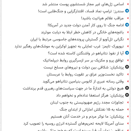
اسامی ژل‌های غیر مجاز شستشوی پوست منتشر شد
سندرز: ترامپ نماد فساد، اقتدارگرایی و جنگ‌طلبی است!
مراقب علائم هپاتیت باشید!
ادامه جنگ تا روی کار آمدن دولت جدید در آمریکا!
باغچه‌های خانگی در کاهش خطر ابتلا به دیابت موثرند
نگرانی تل‌آویو از گسترش پرونده‌های جاسوسی مرتبط با ایران
نیویورک تایمز: غرب تمایلی به تجهیز اوکراین به موشک‌های رهگیر ندارد
آیا از نفوذ نتانیاهو در واشنگتن کاسته شده است؟
توافق پرو و مکزیک بر سر ازسرگیری روابط دیپلماتیک
پزشکیان: شکافی بین دولت و نیروهای مسلح نیست
تاکید نخست‌وزیر عراق بر تقویت روابط با عربستان
وقتی رسانه عبری از کابوس بنیامین نتانیاهو می‌گوید
هیچ دولتی به اندازۀ ما در جهت سیاست‌های رهبری قدم برنداشت
پزشکیان: هرگز استعفا نداده‌ام و نخواهم داد
تجاوزات مجدد رژیم صهیونیستی به جنوب لبنان
حمله به ۱۵ نفتکش‌ اماراتی از ابتدای جنگ
پزشکیان: ما نوکر مردم و در خدمت آنان هستیم
سنای آمریکا لایحه تحریم‌های گسترده انرژی روسیه را تصویب کرد
عراقچی: زمان آن فرا رسیده است که به خود متکی باشیم