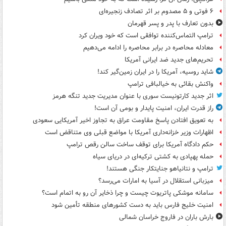
۶ فوتی و ۵ مصدوم بر اثر تصادف زنجیره‌ای
بدون تعارف با پدر و پسر قهرمان
ترامپ التماس‌کننده توافقی است که خود ویران کرد
معادله محاصره در برابر محاصره را ادامه می‌دهیم
تحریم‌های جدید ضد ایرانی آمریکا
شاید روسیه، آمریکا را در ایران زمین‌گیر کند!
واکنش بقائی به خیالبافی ترامپ
اثر جدید کارتونیست سوری با عنوان مدیریت جدید تنگه هرمز
راز قدرت ایران، امنیت پایدار و بومی آن است!
به تعویق افتادن پاسخ مقاومت عراق به تجاوز اخیر آمریکایی سعودی
اظهارات وزیر خزانه‌داری آمریکا با مواضع قبلی وی متناقض است
حکم دادگاه آمریکا برای توقف ساخت سالن رقص ترامپ
حمله پهپادی به کشتی ترکیه‌ای در دریای سیاه
ترامپ و نتانیاهو جنایتکار جنگی هستند!
میزبانی استقلال در آسیا به امارات می‌رسد؟
سامانه موشکی پاتریوت چیست و چرا ذخایر آن رو به اتمام است؟
امنیت خلیج فارس باید به دست کشورهای منطقه تأمین شود
بارش باران در فاروج خراسان شمالی