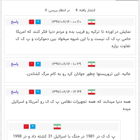
انتشار یافته: 8
در انتظار بررسی: 0
پاسخ
۰۰:۲۰ - ۱۳۹۷/۰۸/۱۶
11
21
نمایش در اورده تا ترکیه رو فریب بده و مردم دنیا فکر کنند که امریکا
حامی پ ک ک نیست و با این شیوه میخواد بین دموکرات و پ ک ک
تفاوت بزاره
پاسخ
۱۰:۲۹ - ۱۳۹۷/۰۸/۱۶
5
4
عاليه .اين تروريسنها چطور جوانان كرد رو به كام مرگ كشاندن.
پاسخ
۱۲:۴۹ - ۱۳۹۷/۰۸/۱۶
2
11
همه دنیا میدانند که همه تجهیزات نظامی پ ک ک رو آمریکا و اسرائیل
میده
5
0
پ ک ک در 1981 در جنگ با اسرائیل 31 کشته داد و در 1998