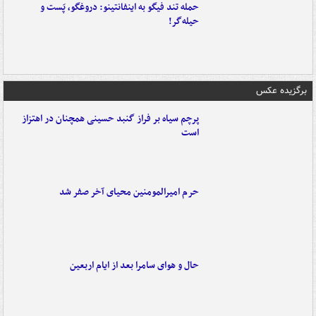
حمله تند فیگو به اینفانتینو: دروغگو، پَست‌ و
حیله‌گر!
برگزیده عکس
پرچم سیاه بر فراز گنبد حسینی همچنان در اهتزاز
است
حرم امیرالمومنین محیای آخر صفر شد
حال و هوای سامرا بعد از ایام اربعین