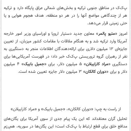
پ‌ک‌ک در مناطق جنوبی ترکیه و بخش‌های شمالی عراق پایگاه دارد و ترکیه
هر از چندگاهی مواضع آنها را در هر دو منطقه، هدف هجوم هوایی و یا
حتی زمینی قرار می‌دهد.
امروز «
متیو پالمر
» معاون جدید دستیار اروپا و اوراسیای وزیر امور خارجه
آمریکا وارد ترکیه شد و به هنگام ملاقات با مقامات کشور میزبان، از تعیین
جایزه‌ای ۱۲ میلیون دلاری برای ارائه‌دهندگان اطلاعات منجر به دستگیری به
نفر از رهبران گروه تروریستی پ‌ک‌ک خبر داد؛ در فهرست آمریکایی‌ها برای
دستگیری «
مراد کاراییلان
» ۵ میلیون دلار، برای «
جمیل باییک
» ۴ میلیون
دلار و برای «
دوران کالکان
» ۳ میلیون دلار جایزه تعیین شده است.
از راست به چپ: «دوران کالکان»، «جمیل باییک» و «مراد کاراییلان»
تحلیل گران معتقداند که این یک پیام جدی از سوی آمریکا برای یگان‌های
مدافع خلق برای قطع ارتباط با پ‌ک‌ک است؛ این یگان‌ها در سوریه، هم‌رزم