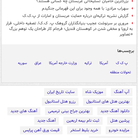
بزرگترین حامیان تسلیحاتی عربستان چه کسانی هستند؟
سهراب مرادی: با همه وجود برای این قهرمانی جنگیدم
گزارش نشریه ترکیه‌ای درباره حمایت عربستان و امارات از پ.ک.ک
مروری بر سرنوشت عجیب بنیانگذاران گروهک پ. ک.ک/ تصفیه داخلی، فرار
به اروپا و مخفی شدن در کوهستان قندیل؛ فرجام کار طراحان یک توهم بزرگ
+تصاویر
برچسب‌ها
پ ک ک
آمریکا
ترکیه
وزارت خارجه آمریکا
عراق
سوریه
تحولات منطقه
آپ آهنگ
موزیک شاه
سایت تاریخ ایران
بهترین هتل های استانبول
رزرو هتل استانبول
دانلود آهنگ جدید
بهترین جراح بینی ترمیمی
آهنگ های جدید
پرشین هتل
ثبت نام بیمه اربعین
آهنگ جدید
مزایده خودرو
خرید بلیط استخر
قیمت ورق آهن پرایس