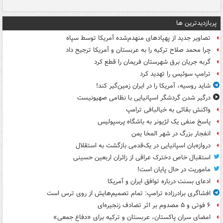
پربازدیدترین ها
تصاویر جدید از پهپادهای منهدم‌شده آمریکا توسط سپاه
چرا محمد صلاح ترکیه را به عربستان و آمریکا ترجیح داد
گربه جریان برق شهرستان فریمان را قطع کرد
ترامپ سوئیس را تهدید کرد
شاید روسیه، آمریکا را در ایران زمین‌گیر کند!
درگیر شدن گردشگر اسپانیایی با نظامی صهیونیست
واکنش بقائی به خیالبافی ترامپ
پاسخ منفی یک لژیونر به باشگاه پرسپولیس
انفجار بزرگ در شهر المخا یمن
دروازه‌بان اسپانیایی در یک‌قدمی بازگشت به استقلال
استقبال خاص دخترک عراقی از زائران اربعین حسینی
ماموریت در حال پایان است!
ادعای بسنت درباره توافق ایران و آمریکا
افشاگری برادرزاده ترامپ: تمام تصمیم‌هایش از روی ترس است
۶ فوتی و ۵ مصدوم بر اثر تصادف زنجیره‌ای
امضای سران پاکستان، عربستان و ترکیه برای «دفاع جمعی»