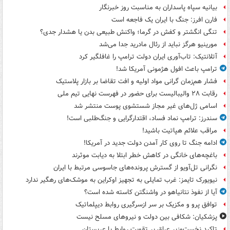
بیانیه سپاه پاسداران به مناسبت روز خبرنگار
فارن افرز: جنگ با ایران یک فاجعه است
تنگی انگشتر و کفش در گرما؛ واکنش طبیعی بدن یا هشدار جدی؟
مورینیو هرگز نباید از رئال مادرید جدا می‌شد
آتلانتیک: تاب‌آوری ایران دولت ترامپ را غافلگیر کرد
ترامپ باعث افول هژمونی آمریکا شد!
فشار هم‌زمان گرانی مواد اولیه و افت تقاضا بر بازار پلاستیک
رقابت ۲۸ والیبالیست برای حضور در فهرست نهایی تیم ملی
اسامی ژل‌های غیر مجاز شستشوی پوست منتشر شد
سندرز: ترامپ نماد فساد، اقتدارگرایی و جنگ‌طلبی است!
مراقب علائم هپاتیت باشید!
ادامه جنگ تا روی کار آمدن دولت جدید در آمریکا!
باغچه‌های خانگی در کاهش خطر ابتلا به دیابت موثرند
نگرانی تل‌آویو از گسترش پرونده‌های جاسوسی مرتبط با ایران
نیویورک تایمز: غرب تمایلی به تجهیز اوکراین به موشک‌های رهگیر ندارد
آیا از نفوذ نتانیاهو در واشنگتن کاسته شده است؟
توافق پرو و مکزیک بر سر ازسرگیری روابط دیپلماتیک
پزشکیان: شکافی بین دولت و نیروهای مسلح نیست
تاکید نخست‌وزیر عراق بر تقویت روابط با عربستان