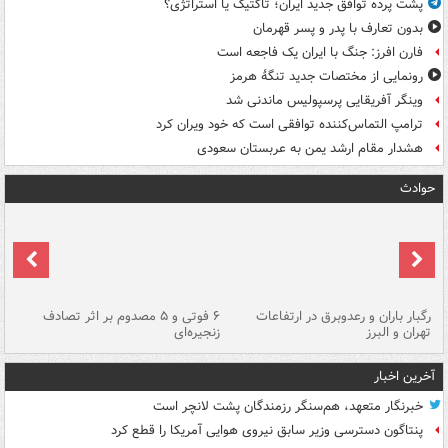
پشت پرده توافق جدید ایران؛ تاکتیک یا استراتژی؟
بدون تعارف با پدر و پسر قهرمان
فارن افرز: جنگ با ایران یک فاجعه است
رونمایی از مختصات جدید تنگۀ هرمز
وینگر آفریقایی پرسپولیس ماندنی شد
ترامپ التماس‌کننده توافقی است که خود ویران کرد
هشدار مقام ارشد یمن به عربستان سعودی
حوادث
رگبار باران و رعدوبرق در ارتفاعات
۶ فوتی و ۵ مصدوم بر اثر تصادف
گر
تهران و البرز
زنجیره‌ای
قط
آخرین اخبار
خبرنگار متعهد، هم‌سنگر رزمندگان پشت لانچر است
پنتاگون دسترسی وزیر سابق نیروی هوایی آمریکا را قطع کرد