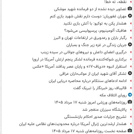
نقطه، ته خط!
تصاویر دیده‌ نشده از دو فرمانده شهید موشکی
مهران غفوریان: دوست دارم نقش شهید بازی کنم
هشدار پکن به توکیو: با آتش بازی نکنید
هافبک آلومینیوم، پرسپولیسی می‌شود؟
رگبار باران و رعدوبرق در ارتفاعات تهران و البرز
جریان زندگی در غزه زیر جنگ و بمباران
درگیری اعضای داعش و نیروهای جولانی در سیده زینب
برکناری شوکه‌کننده فرمانده لشکر پنجم ارتش آمریکا در اروپا
استقرار انبوه «دی‌اف‑۱۷» و پایان عصر پدافند آمریکا +عکس
تشکر آقای شهید ایران از موکب‌داران عراقی
ادامه ادعاهای سنتکام درباره محاصره دریایی ایران
قالیباف روز خبرنگار را تبریک گفت
رویای ائتلاف مکه
روزنامه‌های ورزشی امروز ‌شنبه ۱۷ مرداد ۱۴۰۵
پالایشگاه سیزران منفجر شد
تشریح جزئیات صدور احکام بازنشستگی
هشدار ارشدترین ژنرال آمریکا درباره محدودیت‌های نظامی علیه ایران
صفحه نخست روزنامه‌های شنبه ۱۷ مرداد ۱۴۰۵