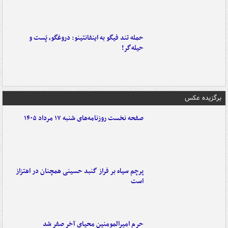
حمله تند فیگو به اینفانتینو: دروغگو، پَست‌ و
حیله‌گر!
برگزیده عکس
صفحه نخست روزنامه‌های شنبه ۱۷ مرداد ۱۴۰۵
پرچم سیاه بر فراز گنبد حسینی همچنان در اهتزاز
است
حرم امیرالمومنین محیای آخر صفر شد