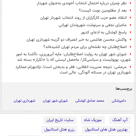
نظر چمران درباره احتمال انتخاب آخوندی به‌عنوان شهردار
بعد از مظلومین نوبت کیست؟
انتقاد عضو حزب کارگزاران از روند انتخاب شهردار تهران
ماجرای نجفی و سرنوشت شهروندان تهرانی
پاسخ کوشکی به ادعای کدیور
واکنش محسن هاشمی به خبر انصراف دو گزینه شهرداری تهران
اصلاح‌طلبان چه نقشه‌ای برای مردم تهران کشیده‌اند؟
شورای شهر تهران به روایت اصلاح‌طلبان: مایه آبروریزی، ناآشنا به امور
شهری، پوپولیست و سیاسی‌کار/ ماحصل لیستی که با «تَکرار» بسته شد
مرعشی: نتیجه مدیریت انقلابی، فقر و بدبختی است/ نژادبهرام:عملکرد
شهرداری تهران در مسئله آلودگی، عالی است
برچسب‌ها
دامپزشکی
محمد صادق کوشکی
شورای شهر تهران
شهرداری تهران
آپ آهنگ
موزیک شاه
سایت تاریخ ایران
بهترین هتل های استانبول
رزرو هتل استانبول