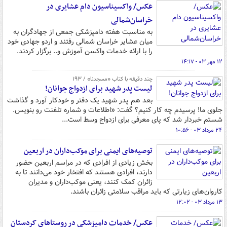
عکس/ واکسیناسیون دام عشایری در
خراسان‌شمالی
به مناسبت هفته دامپزشکی جمعی از جهادگران به
میان عشایر خراسان شمالی رفتند و اردو جهادی خود
را با ارائه خدمات واکسن آموزش و.. برگزار کردند.
۱۲ مهر ۰۳ - ۱۴:۱۷
چند دقیقه با کتاب‌ «مسجدنا» / ۱۹۳
لیست پدر شهید برای ازدواج جوانان!
بعد هم پدر شهید یک دفتر و خودکار آورد و گذاشت
جلوی ما! پرسیدم چه کار کنیم؟ گفت: «اطلاعات و شماره تلفنت رو بنویس.
شستم خبردار شد که پای معرفی برای ازدواج وسط است...
۲۴ مرداد ۰۳ - ۱۰:۵۶
توصیه‌های ایمنی برای موکب‌داران‌ در اربعین
بخش زیادی از افرادی که در مراسم اربعین حضور
دارند، افرادی هستند که افتخار خود می‌دانند تا به
زائران کمک کنند، یعنی موکب‌داران و مدیران
کاروان‌های زیارتی که باید مراقب سلامتی زائران باشند.
۱۳ مرداد ۰۳ - ۱۲:۰۲
عکس/ خدمات دامپزشکی در روستاهای کردستان