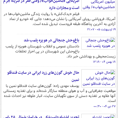
آمریکایی «ماشین‌خواب»/ وقتی فقر در آمریکا جرم
است و مجازات دارد
فیلم «یدک‌کش» با روایت زندگی ماشین‌خواب‌ها در
آمریکا، فروپاشی رویای آمریکایی را نشان می‌دهد؛ جایی که خودرو از نماد
آزادی به آخرین پناهگاه طبقه فرودست تبدیل شده است.
۱۹ اردیبهشت ۰۵ - ۲۱:۰۷
باغ‌وحش جنجالی در هویزه پلمب شد
دادستان عمومی و انقلاب شهرستان هویزه از پلمب
باغ‌وحش این شهرستان در پی احراز تخلفات
زیست‌محیطی و بهداشتی خبر داد.
۱۸ بهمن ۰۴ - ۱۲:۱۸
حال خوش گوزن‌های زرد ایرانی در سایت فندقلو
نمین
یوسف مهدی زاده: گوزن‌های سایت فندقلو نمین با
موقعیت جغرافیایی و آب و هوای منطقه سازگار شده‌اند و برای تغذیه زمستانی
آنها علاوه بر تغذیه دستی از سوی نگهبانان سایت، انبار علوفه نیز احداث شده
است.
۲۷ دی ۰۴ - ۰۰:۳۰
تجویز اشتباه دامپزشکی در خراسان‌شمالی ۲۵ راس