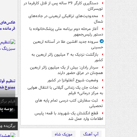
دستگیری کارگر ۳۶ ساله پس از قتل کارفرما در
تویسرکان
محدودیت‌های ترافیکی اربعینی در جاده‌های
شمال‌
عکس‌های د
فرمانده‌ 
آغاز مرحله دوم برنامه ملی پزشک‌خانواده با
دستور رئیس‌جمهور
سروده جدید افشین علا در آستانه اربعین
حسینی
بازگشت نزدیک به ۲ میلیون زائر اربعین به
کشور
سردار رادان: بیش از یک میلیون زائر اربعین
همچنان در عراق حضور دارند
وضعیت شیوع آنفلوانزا در کشور
تنظیم قولن
ممنوع شد
نجات جان یک زندانی گیلانی با انتقال هوایی
به مرکز درمانی+ فیلم
ثبت سفارش کتب درسی تمام پایه های
فیلم برگزی
تحصیلی
بوسه‌ پ
قطع انگشتان یک شهروند با قمه؛ پلیس
اطلاعات وارد عمل شد
برگزیده و
آپ آهنگ
موزیک شاه