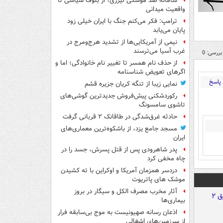
سامانه ضد موشکی لیزری؛ از بلوف سیاسی تا
واقعیت میدانی
ترامپ: فکر می‌کنم جنگ با ایران خیلی زود
پایان می‌یابد
نیمی از آمریکایی‌ها از تشدید هرج‌ومرج در
غرب آسیا می‌ترسند
بررسی: 0
از حذف نام همسر تا تغییر نام خانوادگی؛ اما و
اگرهای تعویض شناسنامه
پاسخ
نمایی زیبا از تنگه کریان جزیره قشم
رکوردشکنی پیش‌فروش جدیدترین گوشی‌های
تاشوی سامسونگ
حادثه غرق‌شدگی در طاقانک ۲ قربانی گرفت
مسجد جامع یزد، از باشکوه‌ترین معماری‌های
ایران
پدر شاهرودی پس از قتل پسرش، جسد را در
چاه مخفی کرد
دردسر همزمان آمریکا و اوکراین با ته کشیدن
موشک های پاتریوت
آثار مخرب مصرف الکل و سیگار در بروز
بیماری‌ها
اذعان رسانه صهیونیست به موج بی‌سابقه فرار
از سرزمین‌های اشغالی