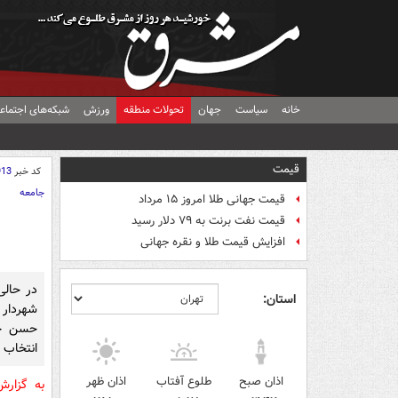
خانه
سیاست
جهان
تحولات منطقه
ورزش
شبکه‌های اجتماع
قیمت
کد خبر
913
جامعه
قیمت جهانی طلا امروز ۱۵ مرداد
قیمت نفت برنت به ۷۹ دلار رسید
افزایش قیمت طلا و نقره جهانی
در حالی
استان:
شهردار ر
حسن خل
انتخاب 
اذان صبح
طلوع آفتاب
اذان ظهر
به گزار