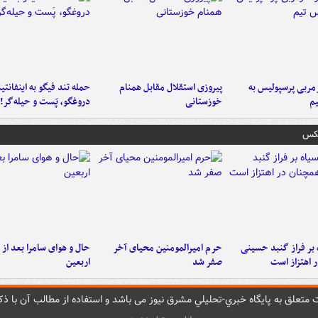
ربی پرسپولیس به
پیروزی استقلال مقابل همنام
حمله تند فیگو به اینفانتین
م
خوزستانی
دروغگو، پَست‌ و حیله‌گر!
عکس
 بر فراز گنبد حسینی
حرم امیرالمومنین محیای آخر
حال و هوای سامرا بعد از ا
 اهتزاز است
صفر شد
اربعین
متعلق به پایگاه خبري-تحليلي مشرق نيوز می باشد و استفاده از مطالب آن با ذکر