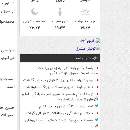
۱۲:۱۰
۰۵:۱۷
۰۳:۴۲
دستور جل
از شروع ر
محمدجواد
غروب خورشید
اذان مغرب
نیمه‌شب شرعی
۲۳:۲۲
۱۹:۲۳
۱۹:۰۳
میرلوحی 
می‌کنیم.
تازه های جامعه
پاسخ تأمین‌اجتماعی به زمان پرداخت
مابه‌التفاوت حقوق بازنشستگان
مسجدجامع
برخورد پراید با تیر برق ۲ فوتی بر جای گذاشت
است.
تنظیم قولنامه برای اسناد سبزرنگ ممنوع شد
از حذف نام همسر تا تغییر نام خانوادگی؛ اما و
اگرهای تعویض شناسنامه
نمایی زیبا از تنگه کریان جزیره قشم
حسن خلیل
حادثه غرق‌شدگی در طاقانک ۲ قربانی گرفت
صفر انتخ
مسجد جامع یزد، از باشکوه‌ترین معماری‌های
ایران