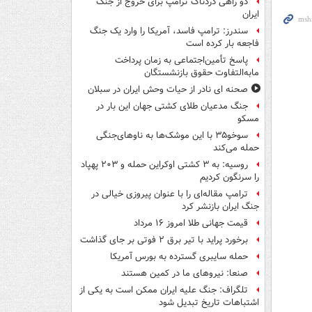
دو راهی دردناک ترامپ برای خروج از جنگ
ایران
سندرز: ترامپ فاسد، آمریکا را وارد یک جنگ
فاجعه بار کرده است
پاسخ تأمین‌اجتماعی به زمان پرداخت
مابه‌التفاوت حقوق بازنشستگان
صحنه ای نادر از حیات وحش ایران در سبلان
جنگ مدعیان طلای کشتی جهان این بار در
مسکو
سوخو۳۵ با این موشک‌ها به ناوهای‌جنگی
حمله می‌کند
روسیه: به ۳ کشتی اوکراین حمله و ۲۰۳ پهپاد
را سرنگون کردیم
ترامپ مقاله‌ای را با عنوان پیروزی خیالی در
جنگ ایران بازنشر کرد
قیمت جهانی طلا امروز ۱۶ مرداد
برخورد پراید با تیر برق ۲ فوتی بر جای گذاشت
حمله سایبری گسترده به بورس آمریکا
صنعا: نیروهای ما در کمین‌ هستند
تلگراف: جنگ علیه ایران ممکن است به یکی از
اشتباهات تاریخ تبدیل شود