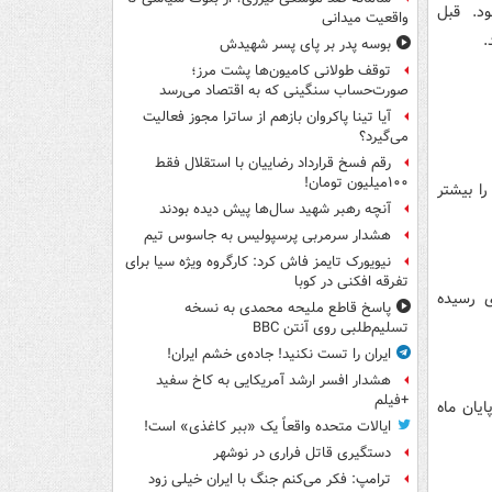
ود. قبل
واقعیت میدانی
د.
بوسه‌ پدر بر پای پسر شهیدش
توقف طولانی کامیون‌ها پشت مرز؛
صورت‌حساب سنگینی که به اقتصاد می‌رسد
آیا تینا پاکروان بازهم از ساترا مجوز فعالیت
می‌گیرد؟
رقم فسخ قرارداد رضاییان با استقلال فقط
۱۰۰میلیون تومان!
ا بیشتر
آنچه رهبر شهید سال‌ها پیش دیده بودند
هشدار سرمربی پرسپولیس به جاسوس تیم
نیویورک تایمز فاش کرد: کارگروه ویژه سیا برای
تفرقه افکنی در کوبا
ی رسیده
پاسخ قاطع ملیحه محمدی به نسخه
تسلیم‌طلبی روی آنتن BBC
ایران را تست نکنید! جاده‌ی خشم ایران!
هشدار افسر ارشد آمریکایی به کاخ سفید
+فیلم
یان ماه
ایالات متحده واقعاً یک «ببر کاغذی» است!
دستگیری قاتل فراری در نوشهر
ترامپ: فکر می‌کنم جنگ با ایران خیلی زود