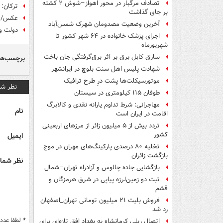
تصادف مرگبار در محور اهواز–شوش ۲ کشته
ترکان: محسن ه
بر جای گذاشت
عکس/ ح
آخرین وضعیت مصدومان شهرک شمس‌آباد
دولت و 
اجرای پزشک خانواده در ۶۴ شهر کشور تا
شهریورماه
سارق کابل برق بر اثر برق‌گرفتگی جان باخت
برچسب‌ها
شهادت پلیس اهل سنت بلوچ در ایرانشهر
موتورسیکلت‌ها پشت درِ طرح ترافیک
نظر شم
طوفان ۱۱۵ کیلومتری در سیستان
مهاجرانی: شرط تداوم یارانه نقدی و کالابرگ
نام
اقامت در ایران است
تردد بیش از ۵ میلیون زائر از مرزهای اربعینی
کشور
ایمیل
تخلیه ۸۰ درصدی پارکینگ‌های مهران در موج
بازگشت زائران
نظر شما 
بازگشایی جاده چالوس و آزادراه تهران–شمال
ثبت دو زمین‌لرزه پیاپی در شرق هرمزگان و
قشم
فروش بلیت ۲۱ میلیون تومانی تهران_اصفهان
رد شد
*
لطفا عدد م
اتصال ریلی کرمانشاه به بغداد افق تازه‌ای برای