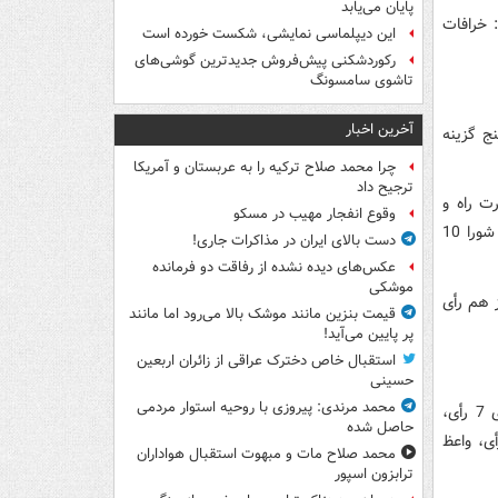
پایان می‌یابد
 خرافات
این دیپلماسی نمایشی، شکست خورده است
رکوردشکنی پیش‌فروش جدیدترین گوشی‌های
تاشوی سامسونگ
آخرین اخبار
نج گزینه
چرا محمد صلاح ترکیه را به عربستان و آمریکا
ترجیح داد
فی وزارت راه و
وقوع انفجار مهیب در مسکو
شهرسازی 11 رأی‌، پیروز حناچی معاون شهرسازی 11 رأی‌، غلامرضا انصاری عضو سابق شورا 10
دست بالای ایران در مذاکرات جاری!
عکس‌های دیده نشده از رفاقت دو فرمانده‌
موشکی
 هم رأی
قیمت بنزین مانند موشک بالا می‌رود اما مانند
پر پایین می‌آید!
استقبال خاص دخترک عراقی از زائران اربعین
حسینی
محمد مرندی: پیروزی با روحیه استوار مردمی
همچنین از لیست نامزدها نصرالله جهانگرد 9 رأی، پورسیدآقایی 8 رأی،مصطفی سالاری 7 رأی،
حاصل شده
انس خود را برای بار دوم امتحان می‌کرد 6 رأی، مناف هاشمی 5 رأی، واعظ
محمد صلاح مات و مبهوت استقبال هواداران
ترابزون اسپور