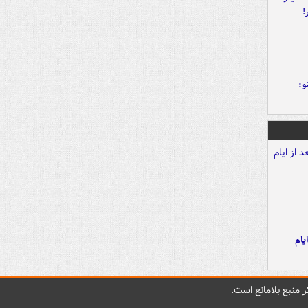
و:
یام
 منبع بلامانع است.