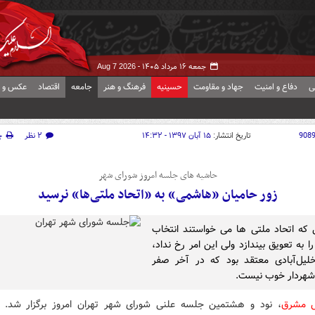
جمعه ۱۶ مرداد ۱۴۰۵ -
Aug 7 2026
ی
دفاع و امنیت
جهاد و مقاومت
حسینیه
فرهنگ و هنر
جامعه
اقتصاد
عکس و ف
908
تاریخ انتشار:
۱۵ آبان ۱۳۹۷ - ۱۴:۳۲
۲ نظر
چ
حاشیه های جلسه امروز شورای شهر
زور حامیان «هاشمی» به «اتحاد ملتی‌ها» نرسید
 که اتحاد ملتی ها می خواستند انتخاب
ا به تعویق بیندازد ولی این امر رخ نداد،
یل‌آبادی معتقد بود که در آخر صفر
شهردار خوب نیست.
ش مشرق
، نود و هشتمین جلسه علنی شورای شهر تهران امروز برگزار شد. 