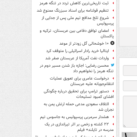
ثبت تاریخی‌ترین کاهش تردد در تنگه هرمز
تنظیم قولنامه برای اسناد سبزرنگ ممنوع شد
شروع تلخ مدافع تیم ملی پس از جدایی از
پرسپولیس
امضای توافق دفاعی بین عربستان، ترکیه و
پاکستان
۱۰ خوشحالی گل زودتر از موعد
ایتالیا خرید رادار اسرائیلی را متوقف کرد
واردات نفت آمریکا از عربستان صفر شد
محسن رضایی: اجازه باز شدن مسیر دوم در
تنگه هرمز را نخواهیم داد
درخواست عامری برای تعویق عملیات
انتقام‌جویانه علیه عربستان
دستور ترامپ برای تحقیق درباره چگونگی
افشای کمبود تسلیحات
ائتلاف سعودی مدعی حمله ارتش یمن به
نجران شد
هشدار سرمربی پرسپولیس به جاسوس تیم
۲۲ کشته و زخمی بر اثر تیراندازی در یک
مدرسه در تایلند+ فیلم