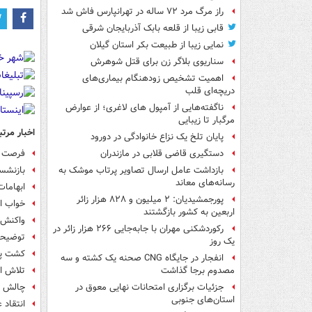
راز مرگ مرد ۷۲ ساله در تهرانپارس فاش شد
قابی زیبا از قلعه بابک آذربایجان شرقی
نمایی زیبا از طبیعت بکر استان گیلان
سناریوی بلاگر زن برای قتل شوهرش
اهمیت تشخیص زودهنگام بیماری‌های
دریچه‌ای قلب
ناگفته‌هایی از آمپول های لاغری؛ از عوارض
مرگبار تا زیبایی
اخبار مرتب
پایان تلخ یک نزاع خانوادگی در دورود
فرصت یک
دستگیری قاضی قلابی در مازندران
بازنشس
بازداشت عامل ارسال تصاویر پرتاب موشک به
رسانه‌های معاند
ابهامات درب
پورجمشیدیان: ۲ میلیون و ۸۲۸ هزار زائر
خواب اب
اربعین به کشور بازگشتند
واکنش 
رکوردشکنی مهران با جابه‌جایی ۲۶۶ هزار زائر در
توضیحا
یک روز
کشت پور: 
انفجار در جایگاه CNG صحنه یک کشته و سه
تلاش اف
مصدوم برجا گذاشت
چالش جد
جزئیات برگزاری امتحانات نهایی معوق در
استان‌های جنوبی
انتقاد 