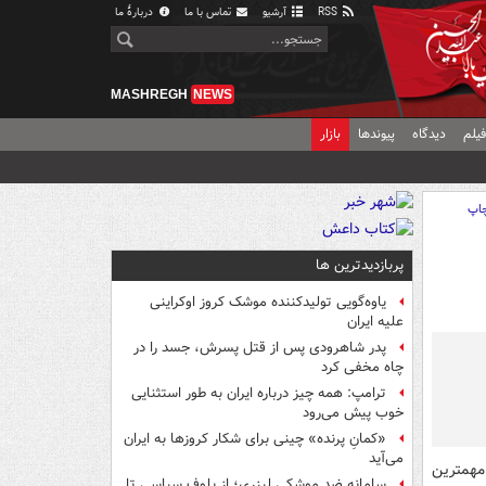
RSS
آرشیو
تماس با ما
دربارهٔ ما
MASHREGH
NEWS
یلم
دیدگاه
پیوندها
بازار
اپ
پربازدیدترین ها
یاوه‌گویی تولیدکننده موشک کروز اوکراینی
علیه ایران
پدر شاهرودی پس از قتل پسرش، جسد را در
چاه مخفی کرد
ترامپ: همه چیز درباره ایران به طور استثنایی
خوب پیش می‌رود
«کمانِ پرنده» چینی برای شکار کروزها به ایران
می‌آید
مهمترین
سامانه ضد موشکی لیزری؛ از بلوف سیاسی تا