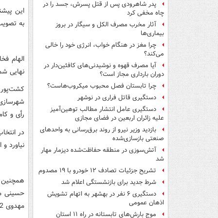
پدر شاهرودی پس از قتل پسرش، جسد را در
این پیشن
چاه مخفی کرد
به تصویب 
آثار مخرب مصرف الکل و سیگار در بروز
بیماری‌ها
چرا مغز در هنگام خواب، انرژی خود را خالی
می‌کند؟
الهام فخا
آیا مصرف قهوه و نوشیدنی‌های کافئین‌دار در
نهایی شم
دوران بارداری مجاز است؟
چرا تابستان فصل محبوب میکروب‌هاست؟
دستگیری قاتل فراری در نوشهر
دستگیری عامل انتشار مطالب توهین‌آمیز
رأی و کامل تقوی‌نژ
علیه زائران اربعین در فضای مجازی
بازدید وزیر نیرو از روند برق‌رسانی به واحدهای
در انتخا
صنعتی بازسازی‌شده
نیاورد و
آتش‌سوزی در منطقه حفاظت‌شده دیزمار مهار
شد
تشریح جزئیات تصادف ۱۲ خودرو با ۱۹ مصدوم
شرط جدید برای بازنشستگی اعلام شد
دستگیری ۶ نفر در بهشهر به اتهام تشویش
اذهان عمومی
مهدوی 2 رأی و اوسط هاشمی یک رأی را از آن خود کرد.
موج بارش‌های تابستانه در راه ۱۱ استان