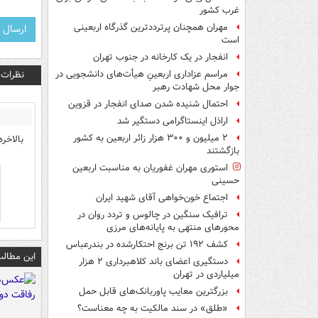
غرب کشور
مهران همچنان پرترددترین گذرگاه اربعینی
است
انفجار در یک کارخانه در جنوب تهران
نظرات
مراسم عزاداری اربعینِ هیأت‌های دانشجویی در
جوار محل شهادت رهبر
احتمال شنیده شدن صدای انفجار در قزوین
اراذل اینستاگرامی دستگیر شد
۲ میلیون و ۳۰۰ هزار زائر اربعین به کشور
بالاخره
بازگشتند
استوری مهران غفوریان به مناسبت اربعین
حسینی
اجتماع خون‌خواهی آقای شهید ایران
ترافیک سنگین در چالوس و تردد روان در
محورهای منتهی به پایانه‌های مرزی
کشف ۱۹۲ تن برنج احتکارشده در بندرعباس
این مطالب
دستگیری اعضای باند کلاهبرداری ۲ هزار
میلیاردی در تهران
بزرگترین معایب پاوربانک‌های قابل حمل
«طلق» در سند مالکیت به چه معناست؟