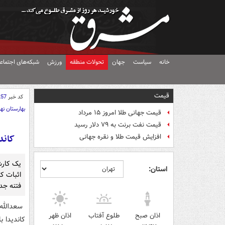
خانه
سیاست
جهان
تحولات منطقه
ورزش
شبکه‌های اجتماع
قیمت
کد خبر
257
بهارستان نه
قیمت جهانی طلا امروز ۱۵ مرداد
قیمت نفت برنت به ۷۹ دلار رسید
کاند
افزایش قیمت طلا و نقره جهانی
یک کارش
استان:
اثبات کر
فتنه جدی
سعدالله 
اذان صبح
طلوع آفتاب
اذان ظهر
کاندیدا 