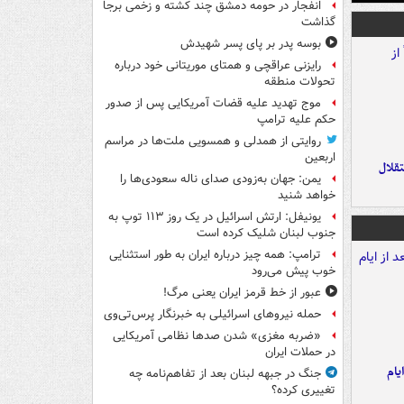
انفجار در حومه دمشق چند کشته و زخمی برجا
گذاشت
بوسه‌ پدر بر پای پسر شهیدش
رایزنی عراقچی و همتای موریتانی خود درباره
تحولات منطقه
موج تهدید علیه قضات آمریکایی پس از صدور
حکم علیه ترامپ
روایتی از همدلی و همسویی ملت‌ها در مراسم
اربعین
تقلال
یمن: جهان به‌زودی صدای ناله سعودی‌ها را
خواهد شنید
یونیفل: ارتش اسرائیل در یک روز ۱۱۳ توپ به
جنوب لبنان شلیک کرده است
ترامپ: همه چیز درباره ایران به طور استثنایی
خوب پیش می‌رود
عبور از خط قرمز ایران یعنی مرگ!
حمله نیروهای اسرائیلی به خبرنگار پرس‌تی‌وی
«ضربه مغزی» شدن صدها نظامی آمریکایی
در حملات ایران
یام
جنگ در جبهه لبنان بعد از تفاهم‌نامه چه
تغییری کرده؟