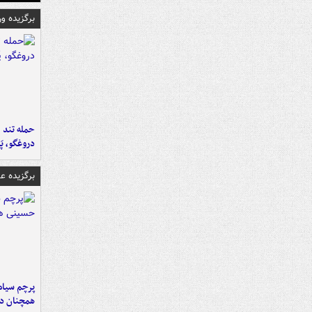
برگزیده و
حمله تند ف
دروغگو، پَ
برگزیده 
پرچم سیاه
همچنان در