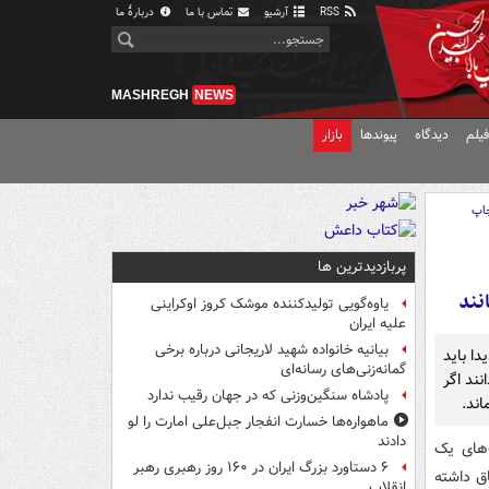
RSS
آرشیو
تماس با ما
دربارهٔ ما
MASHREGH
NEWS
یلم
دیدگاه
پیوندها
بازار
اپ
پربازدیدترین ها
نند
یاوه‌گویی تولیدکننده موشک کروز اوکراینی
علیه ایران
بیانیه خانواده شهید لاریجانی درباره برخی
ا باید
گمانه‌زنی‌های رسانه‌ای
نند اگر
پادشاه سنگین‌وزنی که در جهان رقیب ندارد
اند.
ماهواره‌ها خسارت انفجار جبل‌علی امارت را لو
دادند
‌های یک
۶ دستاورد بزرگ ایران در ۱۶۰ روز رهبری رهبر
ق داشته
انقلاب