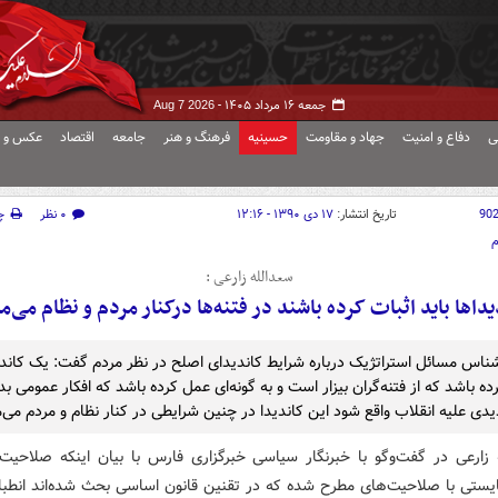
جمعه ۱۶ مرداد ۱۴۰۵ -
Aug 7 2026
ی
دفاع و امنیت
جهاد و مقاومت
حسینیه
فرهنگ و هنر
جامعه
اقتصاد
عکس و ف
90
تاریخ انتشار:
۱۷ دی ۱۳۹۰ - ۱۲:۱۶
۰ نظر
چ
م
سعدالله زارعی :
یداها باید اثبات کرده باشند در فتنه‌ها درکنار مردم و نظام می‌ما
ناس مسائل استراتژیک درباره شرایط کاندیدای اصلح در نظر مردم گفت: یک کاندید
ده باشد که از فتنه‌گران بیزار است و به گونه‌ای عمل کرده باشد که افکار عمومی بدا
دی علیه انقلاب واقع شود این کاندیدا در چنین شرایطی در کنار نظام و مردم می‌م
زارعی در گفت‌وگو با خبرنگار سیاسی خبرگزاری فارس با بیان اینکه صلاحیت
بایستی با صلاحیت‌های مطرح شده که در تقنین قانون اساسی بحث شده‌اند انطبا