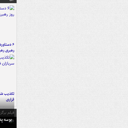
رهبری رهب
تکذیب شای
فراری
فیلم برگزی
بوسه‌ پ