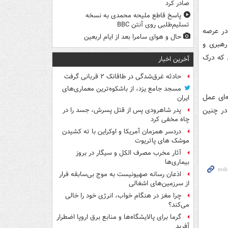
صادر کرد
پاسخ قاطع ملیحه محمدی به نسخه
تسلیم‌طلبی روی آنتن BBC
در عرصه
حال و هوای سامرا بعد از ایام اربعین
رهبری و
 که درک
آخرین اخبار
حادثه غرق‌شدگی در طاقانک ۲ قربانی گرفت
مسجد جامع یزد، از باشکوه‌ترین معماری‌های
ه‌ای عمل
ایران
در چنین
پدر شاهرودی پس از قتل پسرش، جسد را در
چاه مخفی کرد
دردسر همزمان آمریکا و اوکراین با ته کشیدن
موشک های پاتریوت
آثار مخرب مصرف الکل و سیگار در بروز
بیماری‌ها
اذعان رسانه صهیونیست به موج بی‌سابقه فرار
از سرزمین‌های اشغالی
چرا مغز در هنگام خواب، انرژی خود را خالی
می‌کند؟
گرما برای پالایشگاه‌ها و منابع برق اروپا اضطرار
آفرید