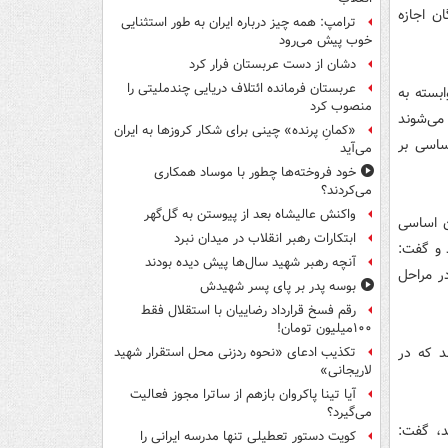
ن اجازه
ترامپ: همه چیز درباره ایران به طور استثنایی
خوب پیش می‌رود
دشان از دست عربستان فرار کرد
عربستان فرمانده ائتلاف دریایی چندملیتی را
بسته به
منصوب کرد
می‌شوند
«کمانِ پرنده» چینی برای شکار کروزها به ایران
ساسی بر
می‌آید
خود فروخته‌ها چطور با موساد همکاری
می‌کردند؟
واکنش عالیشاه بعد از پیوستن به گل‌گهر
ن اساسی
ابتکارات رهبر انقلاب در میدان نبرد
 و گفت:
آنچه رهبر شهید سال‌ها پیش دیده بودند
در مراحل
بوسه‌ پدر بر پای پسر شهیدش
رقم فسخ قرارداد رضاییان با استقلال فقط
۱۰۰میلیون تومان!
د که در
تکذیب ادعای «نحوه ردزنی محل استقرار شهید
لاریجانی»
آیا تینا پاکروان بازهم از ساترا مجوز فعالیت
می‌گیرد؟
د، گفت:
کویت دستور تعطیلی تنها مدرسه ایرانی را