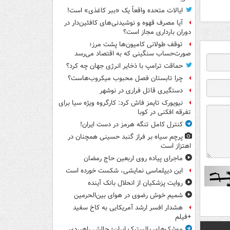
ایالات متحده واقعاً یک «ببر کاغذی» است!
آیا مصرف قهوه و نوشیدنی‌های کافئین‌دار در
دوران بارداری مجاز است؟
توقف طولانی کامیون‌ها پشت مرز؛
صورت‌حساب سنگینی که به اقتصاد می‌رسد
حماقت ترامپ با ذخایر انرژی جهان چه کرد؟
چرا تابستان فصل محبوب میکروب‌هاست؟
دستگیری قاتل فراری در نوشهر
نیویورک تایمز فاش کرد: کارگروه ویژه سیا برای
تفرقه افکنی در کوبا
کنترل کامل تنگه هرمز در دست ایران!
پرچم سیاه بر فراز گنبد حسینی همچنان در
اهتزاز است
ماجرای پیاده روی اربعین حاج رمضان
این دیپلماسی نمایشی، شکست خورده است
روایت پزشکیان از انحلال بانک آینده
شمیم خوش رضوی در هوای بین‌الحرمین
هشدار افسر ارشد آمریکایی به کاخ سفید
+فیلم
موشک‌های بالستیک ایران؛ چالش راهبردی