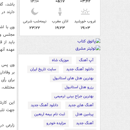
۱۲:۱۰
۰۵:۱۷
۰۳:۴۲
باشد، گف
دارند در 
غروب خورشید
اذان مغرب
نیمه‌شب شرعی
وی با اش
۲۳:۲۲
۱۹:۲۳
۱۹:۰۳
مجلس و ن
باید از 
عهده آنه
آپ آهنگ
موزیک شاه
وی پس از
دانلود آهنگ جدید
سایت تاریخ ایران
بر وفادا
بهترین هتل های استانبول
برای رأی 
مختلف،‌ 
رزرو هتل استانبول
بهترین جراح بینی ترمیمی
این کارش
آهنگ های جدید
دانلود آهنگ جدید
جهت تثبی
پرشین هتل
ثبت نام بیمه اربعین
آهنگ جدید
مزایده خودرو
زارعی در