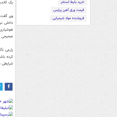
خرید بلیط استخر
یک کاندید
قیمت ورق آهن پرایس
وی گفت: 
فروشنده مواد شیمیایی
داخلی نی
هوشیاری 
صحیحی از
زارعی تأک
کرده باش
شرایطی در