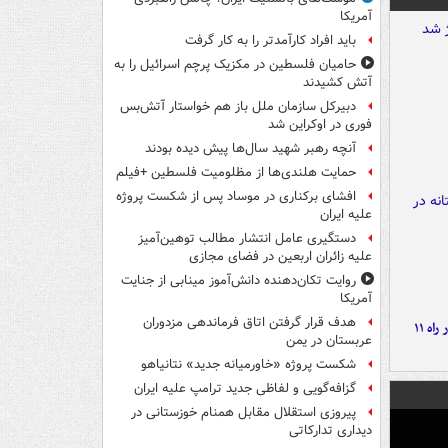
آمریکا
باید افراد کارآمدتر را به کار گرفت
حامیان فلسطین در مکزیک پرچم اسرائیل را به
آتش کشیدند
دبیرکل سازمان ملل باز هم خواستار آتش‌بس
فوری در اوکراین شد
آنچه رهبر شهید سال‌ها پیش دیده بودند
حمایت هلندی‌ها از مظلومیت فلسطین +فیلم
افشای برکناری در موساد پس از شکست پروژه
علیه ایران
دستگیری عامل انتشار مطالب توهین‌آمیز
علیه زائران اربعین در فضای مجازی
روایت تکان‌دهنده دانش‌آموز مینابی از جنایت
آمریکا
هدف قرار گرفتن اتاق‌ فرماندهی مزدوران
موج بارش‌های تابستانه در راه ۱۱
عربستان در یمن
شکست پروژه «خاورمیانه جدید» نتانیاهو
گزافه‌گویی و لفاظی جدید ترامپ علیه ایران
پیروزی استقلال مقابل همنام خوزستانی در
دیداری تدارکاتی