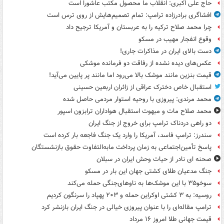
حاج علی اکبری: انقلاب ما محصول مکتب عاشورا است
افشاگری برادرزاده ترامپ: تمام تصمیم‌هایش از روی ترس است
چرا محمد صلاح ترکیه را به عربستان و آمریکا ترجیح داد
وقوع انفجار مهیب در مسکو
دست بالای ایران در مذاکرات جاری!
عکس‌های دیده نشده از رفاقت دو فرمانده‌ موشکی
قیمت بنزین مانند موشک بالا می‌رود اما مانند پر پایین می‌آید!
استقبال خاص دخترک عراقی از زائران اربعین حسینی
محمد مرندی: پیروزی با روحیه استوار مردمی حاصل شده
محمد صلاح مات و مبهوت استقبال هواداران ترابزون اسپور
دو راهی دردناک ترامپ برای خروج از جنگ ایران
سندرز: ترامپ فاسد، آمریکا را وارد یک جنگ فاجعه بار کرده است
پاسخ تأمین‌اجتماعی به زمان پرداخت مابه‌التفاوت حقوق بازنشستگان
صحنه ای نادر از حیات وحش ایران در سبلان
جنگ مدعیان طلای کشتی جهان این بار در مسکو
سوخو۳۵ با این موشک‌ها به ناوهای‌جنگی حمله می‌کند
روسیه: به ۳ کشتی اوکراین حمله و ۲۰۳ پهپاد را سرنگون کردیم
ترامپ مقاله‌ای را با عنوان پیروزی خیالی در جنگ ایران بازنشر کرد
قیمت جهانی طلا امروز ۱۶ مرداد