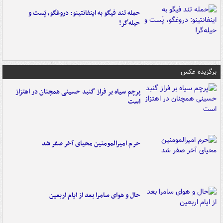
حمله تند فیگو به اینفانتینو: دروغگو، پَست‌ و
حیله‌گر!
برگزیده عکس
پرچم سیاه بر فراز گنبد حسینی همچنان در اهتزاز
است
حرم امیرالمومنین محیای آخر صفر شد
حال و هوای سامرا بعد از ایام اربعین