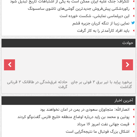
تلگراف: جنگ علیه ایران ممکن است به یکی از اشتباهات تاریخ تبدیل شود
رکوردشکنی پیش‌فروش جدیدترین گوشی‌های تاشوی سامسونگ
این دیپلماسی نمایشی، شکست خورده است
نمایی زیبا از تنگه کریان جزیره قشم
باید افراد کارآمدتر را به کار گرفت
حوادث
برخورد پراید با تیر برق ۲ فوتی بر جای
حادثه غرق‌شدگی در طاقانک ۲ قربانی
پد
گذاشت
گرفت
جس
آخرین اخبار
انصارالله: متجاوزان سعودی در یمن در امان نخواهند بود
پوتین و محمد بن زاید درباره اوضاع منطقه خلیج فارس گفت‌وگو کردند
قیمت جهانی نفت امروز ۱۶ مرداد
اشکال بزرگ فوتبال ما نتیجه‌گرایی است