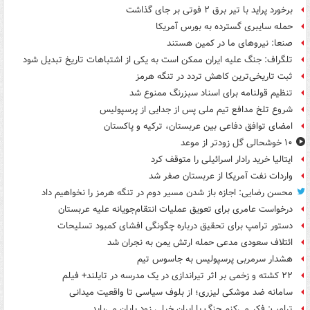
برخورد پراید با تیر برق ۲ فوتی بر جای گذاشت
حمله سایبری گسترده به بورس آمریکا
صنعا: نیروهای ما در کمین‌ هستند
تلگراف: جنگ علیه ایران ممکن است به یکی از اشتباهات تاریخ تبدیل شود
ثبت تاریخی‌ترین کاهش تردد در تنگه هرمز
تنظیم قولنامه برای اسناد سبزرنگ ممنوع شد
شروع تلخ مدافع تیم ملی پس از جدایی از پرسپولیس
امضای توافق دفاعی بین عربستان، ترکیه و پاکستان
۱۰ خوشحالی گل زودتر از موعد
ایتالیا خرید رادار اسرائیلی را متوقف کرد
واردات نفت آمریکا از عربستان صفر شد
محسن رضایی: اجازه باز شدن مسیر دوم در تنگه هرمز را نخواهیم داد
درخواست عامری برای تعویق عملیات انتقام‌جویانه علیه عربستان
دستور ترامپ برای تحقیق درباره چگونگی افشای کمبود تسلیحات
ائتلاف سعودی مدعی حمله ارتش یمن به نجران شد
هشدار سرمربی پرسپولیس به جاسوس تیم
۲۲ کشته و زخمی بر اثر تیراندازی در یک مدرسه در تایلند+ فیلم
سامانه ضد موشکی لیزری؛ از بلوف سیاسی تا واقعیت میدانی
ترامپ: فکر می‌کنم جنگ با ایران خیلی زود پایان می‌یابد