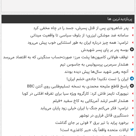
پربازدیدترین ها
پدر شاهرودی پس از قتل پسرش، جسد را در چاه مخفی کرد
سامانه ضد موشکی لیزری؛ از بلوف سیاسی تا واقعیت میدانی
ترامپ: همه چیز درباره ایران به طور استثنایی خوب پیش می‌رود
بوسه‌ پدر بر پای پسر شهیدش
توقف طولانی کامیون‌ها پشت مرز؛ صورت‌حساب سنگینی که به اقتصاد می‌رسد
هشدار سرمربی پرسپولیس به جاسوس تیم
آنچه رهبر شهید سال‌ها پیش دیده بودند
ایران را تست نکنید! جاده‌ی خشم ایران!
پاسخ قاطع ملیحه محمدی به نسخه تسلیم‌طلبی روی آنتن BBC
نیویورک تایمز فاش کرد: کارگروه ویژه سیا برای تفرقه افکنی در کوبا
هشدار افسر ارشد آمریکایی به کاخ سفید +فیلم
ترامپ: فکر می‌کنم جنگ با ایران خیلی زود پایان می‌یابد
دستگیری قاتل فراری در نوشهر
برخورد پراید با تیر برق ۲ فوتی بر جای گذاشت
ایالات متحده واقعاً یک «ببر کاغذی» است!