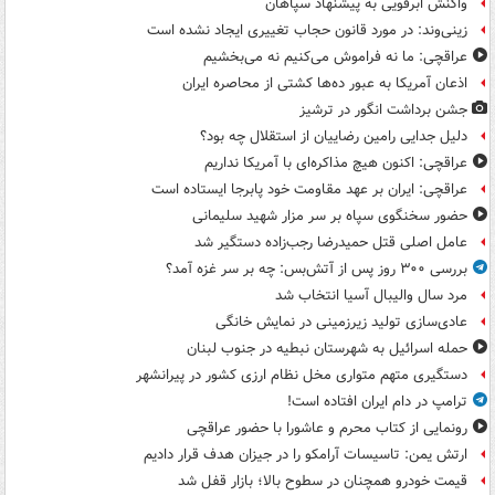
واکنش ابرقویی به پیشنهاد سپاهان
زینی‌وند: در مورد قانون حجاب تغییری ایجاد نشده است
عراقچی: ما نه فراموش می‌کنیم نه می‌بخشیم
اذعان آمریکا به عبور ده‌ها کشتی از محاصره ایران
جشن برداشت انگور در ترشیز
دلیل جدایی رامین رضاییان از استقلال چه بود؟
عراقچی: اکنون هیچ مذاکره‌ای با آمریکا نداریم
عراقچی: ایران بر عهد مقاومت خود پابرجا ایستاده است
حضور سخنگوی سپاه بر سر مزار شهید سلیمانی
عامل اصلی قتل حمیدرضا رجب‌زاده دستگیر شد
بررسی ۳۰۰ روز پس از آتش‌بس: چه بر سر غزه آمد؟
مرد سال والیبال آسیا انتخاب شد
عادی‌سازی تولید زیرزمینی در نمایش خانگی
حمله اسرائیل به شهرستان نبطیه در جنوب لبنان
دستگیری متهم متواری مخل نظام ارزی کشور در پیرانشهر
ترامپ در دام ایران افتاده است!
رونمایی از کتاب محرم و عاشورا با حضور عراقچی
ارتش یمن: تاسیسات آرامکو را در جیزان هدف قرار دادیم
قیمت خودرو همچنان در سطوح بالا؛ بازار قفل شد