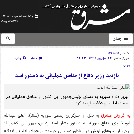
یکشنبه ۱۸ مرداد ۱۴۰۵ -
Aug 9 2026
جهان
کد خبر
893738
تاریخ انتشار:
۲۴ شهریور ۱۳۹۷ - ۲۲:۴۳
۰ نظر
چاپ
جهان
بازدید وزیر دفاع از مناطق عملیاتی به دستور اسد
وزیر دفاع سوریه به دستور رئیس‌جمهور این کشور از مناطق عملیاتی در
حماه، ادلب، و لاذقیه بازدید کرد.
به گزارش مشرق
به نقل از خبرگزاری رسمی سوریه (سانا)، "
علی عبدالله
ایوب
"
وزیر دفاع سوریه
به دستور
بشار اسد
رئیس‌جمهور این کشور از
برخی از
نیروهای ارتش
در مناطق عملیاتی حومه‌های
حماه
،
ادلب
و
لاذقیه