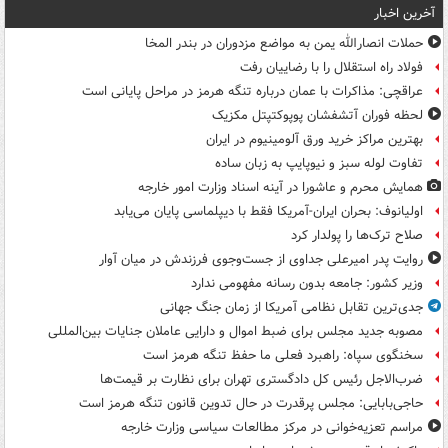
آخرین اخبار
حملات انصارالله یمن به مواضع مزدوران در بندر المخا
فولاد راه استقلال را با رضاییان رفت
عراقچی: مذاکرات با عمان درباره تنگه هرمز در مراحل پایانی است
لحظه فوران آتشفشان پوپوکتپتل مکزیک
بهترین مراکز خرید ورق آلومینیوم در ایران
تفاوت لوله سبز و نیوپایپ به زبان ساده
همایش محرم و عاشورا در آینه اسناد وزارت امور خارجه
اولیانوف: بحران ایران-آمریکا فقط با دیپلماسی پایان می‌یابد
صلاح ترک‌ها را پولدار کرد
روایت پدر امیرعلی جداوی از جست‌وجوی فرزندش در میان آوار
وزیر کشور: جامعه بدون رسانه مفهومی ندارد
جدی‌ترین تقابل نظامی آمریکا از زمان جنگ جهانی
مصوبه جدید مجلس برای ضبط اموال و دارایی عاملان جنایات بین‌المللی
سخنگوی سپاه: راهبرد فعلی ما حفظ تنگه هرمز است
ضرب‌الاجل رئیس کل دادگستری تهران برای نظارت بر قیمت‌ها
حاجی‌بابایی: مجلس پرقدرت در حال تدوین قانون تنگه هرمز است
مراسم تعزیه‌خوانی در مرکز مطالعات سیاسی وزارت خارجه