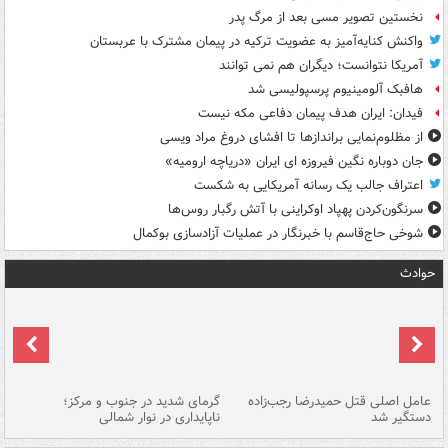
نخستین تصویر مسی بعد از مرگ پدر
واکنش کنایه‌آمیز به عضویت ترکیه در پیمان مشترک با عربستان
آمریکا نتوانست؛ دیگران هم نمی توانند
هافبک آلومینیوم پرسپولیسی شد
فیدان: ایران هدف پیمان دفاعی مکه نیست
از مظلوم‌نمایی براندازها تا افشای دروغ مراد ویسی
جان دوباره نگین فیروزه ای ایران «دریاچه ارومیه»
اعتراف جالب یک رسانه آمریکایی به شکست
سرنگون‌کردن پهپاد اوکراینی با آتش رگبار روس‌ها
شوخی حاج‌قاسم با خبرنگار در عملیات آزادسازی بوکمال
حوادث
عامل اصلی قتل حمیدرضا رجب‌زاده
گرمای شدید در جنوب و مرکز؛
جا
دستگیر شد
ناپایداری در نوار شمالی
مر