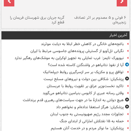
۶ فوتی و ۵ مصدوم بر اثر تصادف
گربه جریان برق شهرستان فریمان را
رگ
زنجیره‌ای
قطع کرد
آخرین اخبار
باغچه‌های خانگی در کاهش خطر ابتلا به دیابت موثرند
نگرانی تل‌آویو از گسترش پرونده‌های جاسوسی مرتبط با ایران
نیویورک تایمز: غرب تمایلی به تجهیز اوکراین به موشک‌های رهگیر ندارد
آیا از نفوذ نتانیاهو در واشنگتن کاسته شده است؟
توافق پرو و مکزیک بر سر ازسرگیری روابط دیپلماتیک
پزشکیان: شکافی بین دولت و نیروهای مسلح نیست
تاکید نخست‌وزیر عراق بر تقویت روابط با عربستان
وقتی رسانه عبری از کابوس بنیامین نتانیاهو می‌گوید
هیچ دولتی به اندازۀ ما در جهت سیاست‌های رهبری قدم برنداشت
پزشکیان: هرگز استعفا نداده‌ام و نخواهم داد
تجاوزات مجدد رژیم صهیونیستی به جنوب لبنان
حمله به ۱۵ نفتکش‌ اماراتی از ابتدای جنگ
پزشکیان: ما نوکر مردم و در خدمت آنان هستیم