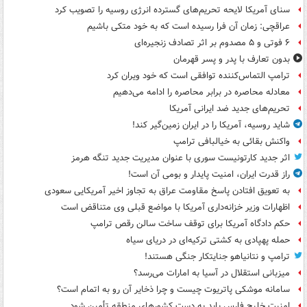
سنای آمریکا لایحه تحریم‌های گسترده انرژی روسیه را تصویب کرد
عراقچی: زمان آن فرا رسیده است که به خود متکی باشیم
۶ فوتی و ۵ مصدوم بر اثر تصادف زنجیره‌ای
بدون تعارف با پدر و پسر قهرمان
ترامپ التماس‌کننده توافقی است که خود ویران کرد
معادله محاصره در برابر محاصره را ادامه می‌دهیم
تحریم‌های جدید ضد ایرانی آمریکا
شاید روسیه، آمریکا را در ایران زمین‌گیر کند!
واکنش بقائی به خیالبافی ترامپ
اثر جدید کارتونیست سوری با عنوان مدیریت جدید تنگه هرمز
راز قدرت ایران، امنیت پایدار و بومی آن است!
به تعویق افتادن پاسخ مقاومت عراق به تجاوز اخیر آمریکایی سعودی
اظهارات وزیر خزانه‌داری آمریکا با مواضع قبلی وی متناقض است
حکم دادگاه آمریکا برای توقف ساخت سالن رقص ترامپ
حمله پهپادی به کشتی ترکیه‌ای در دریای سیاه
ترامپ و نتانیاهو جنایتکار جنگی هستند!
میزبانی استقلال در آسیا به امارات می‌رسد؟
سامانه موشکی پاتریوت چیست و چرا ذخایر آن رو به اتمام است؟
امنیت خلیج فارس باید به دست کشورهای منطقه تأمین شود