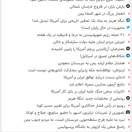
بارش باران در فاروج خراسان شمالی
انفجار بزرگ در شهر المخا یمن
تنگه هرمز به نماد یک تحقیر تاریخی برای آمریکا تبدیل شد!
ماموریت در حال پایان است!
۲۰ حمله رژیم صهیونیستی به درعا و قنیطره در یک هفته
خیزش مردم لبنان علیه دولت سازشکار و خائن
معترضان آرژانتینی پرچم آمریکا را پایین کشیدند
شکاف‌های عمیق در اسرائیل!
هشدار مقام ارشد یمن به عربستان سعودی
اردوغان: توافقنامه مکه پذیرای مشارکت کشورهای دوست است
ادعای بسنت درباره توافق ایران و آمریکا
نتایج آزمون مدارس سمپاد اعلام شد
تاثیرات منفی جنگ علیه ایران بر بازار کار آمریکا
رونمایی از مختصات جدید تنگۀ هرمز
روبیو در رأس فشار حداکثری آمریکا برای تغییر مسیر کوبا
تصویری از تمرینات ترابزون اسپور با حضور ساویچ، صلاح و اونانا
نبرد ما علیه طرح سلطه‌جویی عربستان است، نه مردم جنوب یمن
پاسخ منفی یک لژیونر به باشگاه پرسپولیس