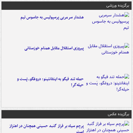
برگزیده ورزشی
هشدار سرمربی پرسپولیس به جاسوس تیم
پیروزی استقلال مقابل همنام خوزستانی
حمله تند فیگو به اینفانتینو: دروغگو، پَست‌ و
حیله‌گر!
برگزیده عکس
پرچم سیاه بر فراز گنبد حسینی همچنان در اهتزاز
است