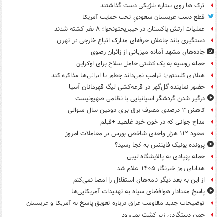
ترک ها روی ستاره بلژیکی دست گذاشتند
قطع دست عربستان سعودیِ تحت حمایت آمریکا
عملیات ارتش پاکستان در خیبرپختونخوا؛ ۸ نفر کشته شدند
دستگیری باند جاعلان حرفه‌ای مدارک اتباع خارجی در تهران
جاده‌های مشهد آماده میزبانی از زائران رضوی
حمله روسیه به یک کشتی حامل سلاح برای اوکراین
هیلاری کلینتون: ترامپ نمی‌داند چطور با ایرانی‌ها مذاکره کند
حضور نماینده گل‌گهر در قرعه‌کشی لیگ قهرمانان آسیا
درگیر شدن گردشگر اسپانیایی با نظامی صهیونیست
کاهش ۳ درصدی مصرف برق برای دومین سال متوالی
مداح جوانی که در خون خود غلطید +فیلم
صعود ۱۱۲ هزار واحدی شاخص بورس در معاملات امروز
پرونده یونیک فایننس به کجا رسید؟
حمله پهپادی به پالایشگاه لیبی
هدایای روز خبرنگار ۱۴۰۵ اعلام شد
از این به بعد دیگر نامه‌های استقلال را امضا نمی‌کنم
پاسخ معنادار هوافضای سپاه به تهدیدات آمریکایی‌ها
توضیحات جدید مقاومت عراق درباره تعویق پاسخ به آمریکا و عربستان
چمن دستگردی زیر کشت نمی‌رود