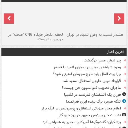
ای
هشدار نسبت به وفوع تندباد در تهران
لحظه انفجار جایگاه CNG "صحنه" در
دس
دوربین مداربسته
ات
آخرین اخبار
پدر لیونل مسی درگذشت
وجود شواهدی مبنی بر بمباران لامرد با فسفر
چرا بیت المال باید خرج مجرمان امنیتی شود؟
قرارداد مربی خارجی استقلال تمدید شد
ماجرای تصویب کنوانسیون خزر چیست؟
فوران یک آتشفشان قدرتمند در کلمبیا
تنگه هرمز، برگ برنده ایران قدرتمند!
اعلام محل میزبانی استقلال و پرسپولیس در لیگ برتر
نشست خبری رئیس جمهور در روز خبرنگار
پزشکیان: گفت‌وگوها آمریکا را مجبور به همراهی کرد