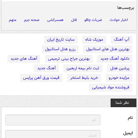
برچسب‌ها
اخبار حوادث
ضربات چاقو
قتل
همسرکشی
صحنه جرم
متهم
آپ آهنگ
موزیک شاه
سایت تاریخ ایران
بهترین هتل های استانبول
رزرو هتل استانبول
دانلود آهنگ جدید
بهترین جراح بینی ترمیمی
آهنگ های جدید
پرشین هتل
ثبت نام بیمه اربعین
آهنگ جدید
مزایده خودرو
خرید بلیط استخر
قیمت ورق آهن پرایس
فروشنده مواد شیمیایی
نظر شما
نام
ایمیل