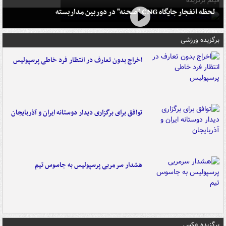
فیلم برگزیده
لحظه انفجار جایگاه CNG "صحنه" در دوربین مداربسته
برگزیده ورزشی
اخراج بدون تعارف در انتظار فرد خاطی پرسپولیس
توافق برای برگزاری دیدار دوستانه ایران و آذربایجان
هشدار سرمربی پرسپولیس به جاسوس تیم
برگزیده عکس