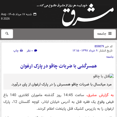
شنبه ۱۷ مرداد ۱۴۰۵ -
Aug
8 2026
جامعه
کد خبر
859879
تاریخ انتشار:
۸ خرداد ۱۳۹۷ - ۱۲:۱۵
۰ نظر
چاپ
جامعه
همسرکُشی با ضربات چاقو در پارک ارغوان
مرد میانسال با ضربات چاقو همسرش را در پارک ارغوان از پای درآورد.
به گزارش مشرق،
ساعت 14:45 روز گذشته ماموران کلانتری 140 باغ
فیض وقوع یک فقره قتل به آدرس خیابان اباذر، کوچه گلستان 12، پارک
ارغوان را به بازپرس کشیک قتل پایتخت اعلام کردند.