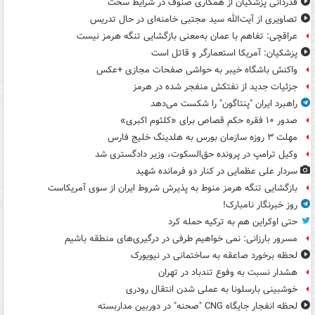
قدردانی پزشکیان از همکاری صنوف در شرایط سخت
تصاویری از آیت‌الله سید مجتبی خامنه‌ای در حال تدریس
عراقچی: تفاهم با عمان به‌معنی بازگشایی تنگه هرمز نیست
پزشکیان: آمریکا استعمارگر و قاتل است
واکنش باشگاه خیبر به حواشی صفحات مجازی +عکس
جزئیات جدید از نفتکش منفجر شده در هرمز
راهبرد ایران "پنتاگون" را شکست می‌دهد
صدور ۱۰ فقره حکم قصاص برای «کلثوم اکبری»
مهلت ۳ روزه سازمان بورس به هلدینگ خلیج فارس
وکیل ترامپ در پرونده حق‌السکوت، وزیر دادگستری شد
سردار علی عظمایی در کنار دو فرمانده شهید
بازگشایی تنگه هرمز منوط به پذیرش شروط ایران از سوی آمریکاست
روز خبرنگار نامبارک!
حتی اوکراین هم به ترکیه حمله کرد
مسرور بارزانی: نمی خواهیم طرفی در درگیری‌های منطقه باشیم
لحظه برخورد صاعقه به ساختمانی در نیویورک
هشدار نسبت به وفوع تندباد در تهران
خوشبینی بارسلونا به عملی شدن انتقال رودری
لحظه انفجار جایگاه CNG "صحنه" در دوربین مداربسته