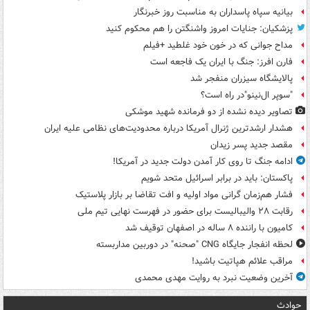
بیانیه سپاه پاسداران به مناسبت روز خبرنگار
پزشکیان: جنایات امروز واشنگتن را هم محکوم کنید
مداح جوانی که در خون خود غلطید +فیلم
فارن افرز: جنگ با ایران یک فاجعه است
پالایشگاه سیزران منفجر شد
"سوپر ال‌نینو"در راه است؟
تصاویر دیده‌ نشده از دو فرمانده شهید موشکی
هشدار ارشدترین ژنرال آمریکا درباره محدودیت‌های نظامی علیه ایران
مقصد جدید پسر زیدان
ادامه جنگ تا روی کار آمدن دولت جدید در آمریکا!
پاکستان: باید در برابر اسرائیل متحد شویم
فشار هم‌زمان گرانی مواد اولیه و افت تقاضا بر بازار پلاستیک
رقابت ۲۸ والیبالیست برای حضور در فهرست نهایی تیم ملی
کامیون با راننده ۸ ساله در اصفهان توقیف شد
لحظه انفجار جایگاه CNG "صحنه" در دوربین مداربسته
مراقب علائم هپاتیت باشید!
آخرین وضعیت نبرد به روایت مهدی محمدی
حوادث