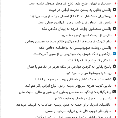
استانداری تهران: طرح طرد اتباع غیرمجاز متوقف نشده است
واکنش بقایی به بستن مدرسه ایرانی در کویت
روستاییان دهک‌های ۶ تا ۱۰ از امسال باید حق بیمه بپردازند
پلیس فتا: ادعای فریز شدن رمزارز ایرانیان جعلی است
واکنش سخنگوی وزارت خارجه به پیمان دفاعی مکه
طارمی از لیست المپیاکوس خط خورد
پیام تبریک فرمانده قرارگاه مرکزی خاتم‌الانبیا به محسن رضایی
واکنش روزنامه صهیونیستی به توافقنامه دفاعی مکه
بازگشایی تنگه هرمز، یک خوش‌خیالی از سوی آمریکاست!
بازیکنی که چشم فلیک را گرفت!
پاسخ بقایی به گرفتن عوارض در تنگه هرمز در تفاهم با عمان
رونالدو: بارسلونا من را ناامید کرد
کشف بقایای یک کشتی باستانی رومی در سواحل ایتالیا
بقایی:کویت هرچه سریع‌تر زمینه آزادی اتباع ایرانی رافراهم کند
اینفوگرافیک/ زندگینامه محسن رضایی دبیر شورای عالی امنیت‌ ملی
رگبار و رعد و برق در شمال و جنوب کشور
آتلانتیک: آمریکا برای حمله به عمق روسیه اطلاعات به کی‌یف می‌دهد
اظهار نظر عجیب فان خال درباره مارادونا و مسی
فرمانده کل ارتش انتصاب محسن رضایی را تبریک گفت