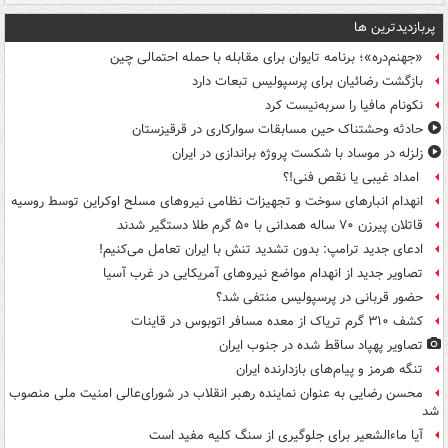
پربازدیدترین ها
«جهنم‌دره»؛ برنامه تایوان برای مقابله با حمله احتمالی چین
بازگشت رضائیان برای پرسپولیس تبعات دارد
نکونام مافیا را سربه‌نیست کرد
حادثه وحشتناک حین مسابقات سوارکاری در قرقیزستان
زلزله در موساد با شکست پروژه براندازی در ایران
امداد غیبی یا نقص فنی!؟
انهدام انبارهای سوخت و تجهیزات نظامی نیروهای مسلح اوکراین توسط روسیه
قاتلان پیرزن ۷۰ ساله همدانی با ۵۰ گرم طلا دستگیر شدند
ادعای جدید ترامپ: بدون تشدید تنش با ایران تعامل می‌کنیم!
تصاویر جدید از انهدام مواضع نیروهای آمریکایی در غرب آسیا
حضور قربانی در پرسپولیس منتفی شد؟
کشف ۳۱۰ گرم تریاک از معده مسافر اتوبوس در قاینات
تصاویر پهپاد ساقط شده در جنوب ایران
تنگه هرمز و پیام‌های بازدارنده ایران
محسن رضایی به عنوان نماینده رهبر انقلاب در شورای‌عالی امنیت ملی منصوب
شد
آیا ماءالشعیر برای جلوگیری از سنگ کلیه مفید است