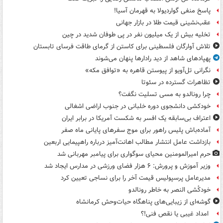
پاسخ منفی گواردیولا به قهرمان آسیا!
عقب‌نشینی قیمت طلا در بازار جهانی
تخلیه بیش از یک میلیون نفر در پی طوفان شدید در چین
تلاش آوارگان فلسطینی برای کاستن از گرمای طاقت فرسای تابستان
پهپادهای شاهد از دید رادارها پنهان می‌شوند
نگرانی تل‌آویو از پیوستن قاهره به «توافق مکه»
تظاهرات گسترده در سئوتا
چرا رونالدو به مسی تسلیت نگفت؟
خودکشی دانشجوی دوره خلبانی در جنوب اراضی اشغالی
اعتراف بی‌سابقه یک افسر به شکست آمریکا در برابر ایران
آماده‌باش پلیس راهور برای موج سفرهای پایانی ماه صفر
بازداشت عامل انتشار مطالب اهانت‌آمیز درباره راهپیمایی اربعین
حرم امیرالمومنین محیای سوگواری برای پیامبر مهربانی شد
وزیر آموزش و پرورش: ۶ هزار فضای ورزشی در مدارس ایجاد شد
مدیرعامل پرسپولیس قیمت آخر را برای نساجی تعیین کرد
خودکُشی النصر به خاطر رونالدو
گوشه‌ای از زیبایی‌های پناهگاه‌ حیات‌وحش کرمانشاه
امداد غیبی یا نقص فنی!؟