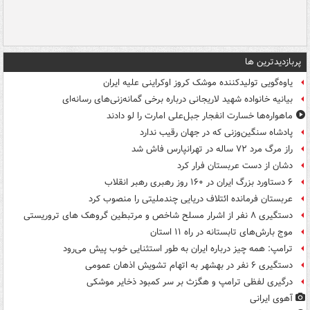
پربازدیدترین ها
یاوه‌گویی تولیدکننده موشک کروز اوکراینی علیه ایران
بیانیه خانواده شهید لاریجانی درباره برخی گمانه‌زنی‌های رسانه‌ای
ماهواره‌ها خسارت انفجار جبل‌علی امارت را لو دادند
پادشاه سنگین‌وزنی که در جهان رقیب ندارد
راز مرگ مرد ۷۲ ساله در تهرانپارس فاش شد
دشان از دست عربستان فرار کرد
۶ دستاورد بزرگ ایران در ۱۶۰ روز رهبری رهبر انقلاب
عربستان فرمانده ائتلاف دریایی چندملیتی را منصوب کرد
دستگیری ۸ نفر از اشرار مسلح شاخص و مرتبطین گروهک های تروریستی
موج بارش‌های تابستانه در راه ۱۱ استان
ترامپ: همه چیز درباره ایران به طور استثنایی خوب پیش می‌رود
دستگیری ۶ نفر در بهشهر به اتهام تشویش اذهان عمومی
درگیری لفظی ترامپ و هگزث بر سر کمبود ذخایر موشکی
آهوی ایرانی