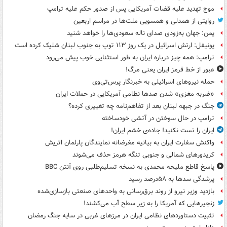
موج تهدید علیه قضات آمریکایی پس از صدور حکم علیه ترامپ
روایتی از همدلی و همسویی ملت‌ها در مراسم اربعین
یمن: جهان به‌زودی صدای ناله سعودی‌ها را خواهد شنید
یونیفل: ارتش اسرائیل در یک روز ۱۱۳ توپ به جنوب لبنان شلیک کرده است
ترامپ: همه چیز درباره ایران به طور استثنایی خوب پیش می‌رود
عبور از خط قرمز ایران یعنی مرگ!
حمله نیروهای اسرائیلی به خبرنگار پرس‌تی‌وی
«ضربه مغزی» شدن صدها نظامی آمریکایی در حملات ایران
جنگ در جبهه لبنان بعد از تفاهم‌نامه چه تغییری کرده؟
ترامپ در حال سوختن در آتشی خودساخته
ایران را تست نکنید! جاده‌ی خشم ایران!
واکنش سفارت ایران به بیانیه مغرضانه نمایندگان پارلمان اتریش
کریدورهای شمالی و جنوبی تنگه هرمز حذف می‌شوند
پاسخ قاطع ملیحه محمدی به نسخه تسلیم‌طلبی روی آنتن BBC
پرشدگی سدها به ۵۸درصد رسید
بازدید وزیر نیرو از روند برق‌رسانی به واحدهای صنعتی بازسازی‌شده
زنجیرهایی که آمریکا را به زیر سطح آب می‌کشند!
تثبیت دستاوردهای نظامی ایران در مرزهای غربی در سایه جنگ رمضان