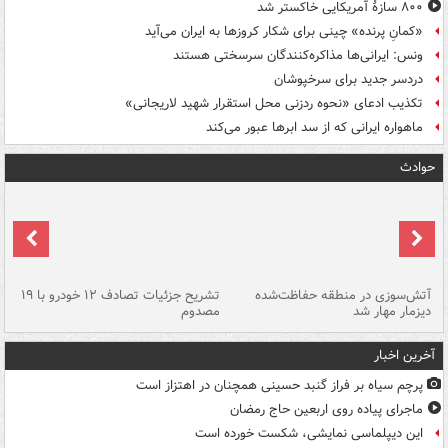
۸۰۰ سازۀ آمریکایی خاکستر شد
«کمانِ پرنده» چینی برای شکار کروزها به ایران می‌آید
ونس: ایرانی‌ها مذاکره‌کنندگان سرسختی هستند
دردسر جدید برای سرخپوشان
تکذیب ادعای «نحوه ردزنی محل استقرار شهید لاریجانی»
ماهواره ایرانی که از سد ابرها عبور می‌کند
حوادث
تصادف مرگبار در محور اهواز–شوش ۲
آتش‌سوزی در منطقه حفاظت‌شده
تشریح جزئیات تصادف ۱۲ خودرو با ۱۹
پا
دیزمار مهار شد
مصدوم
آخرین اخبار
پرچم سیاه بر فراز گنبد حسینی همچنان در اهتزاز است
ماجرای پیاده روی اربعین حاج رمضان
این دیپلماسی نمایشی، شکست خورده است