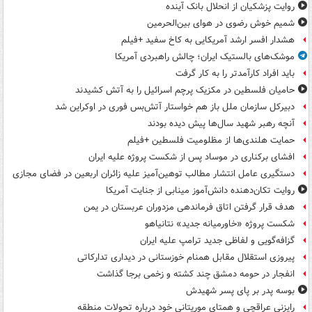
روایت پزشکیان از انحلال بانک آینده
شمیم خوش رضوی در هوای بین‌الحرمین
هشدار افسر ارشد آمریکایی به کاخ سفید +فیلم
موشک‌های بالستیک ایران؛ چالش راهبردی آمریکا
باید افراد کارآمدتر را به کار گرفت
حامیان فلسطین در مکزیک پرچم اسرائیل را به آتش کشیدند
دبیرکل سازمان ملل باز هم خواستار آتش‌بس فوری در اوکراین شد
آنچه رهبر شهید سال‌ها پیش دیده بودند
حمایت هلندی‌ها از مظلومیت فلسطین +فیلم
افشای برکناری در موساد پس از شکست پروژه علیه ایران
دستگیری عامل انتشار مطالب توهین‌آمیز علیه زائران اربعین در فضای مجازی
روایت تکان‌دهنده دانش‌آموز مینابی از جنایت آمریکا
هدف قرار گرفتن اتاق‌ فرماندهی مزدوران عربستان در یمن
شکست پروژه «خاورمیانه جدید» نتانیاهو
گزافه‌گویی و لفاظی جدید ترامپ علیه ایران
پیروزی استقلال مقابل همنام خوزستانی در دیداری تدارکاتی
انفجار در حومه دمشق چند کشته و زخمی برجا گذاشت
بوسه‌ پدر بر پای پسر شهیدش
رایزنی عراقچی و همتای موریتانی خود درباره تحولات منطقه