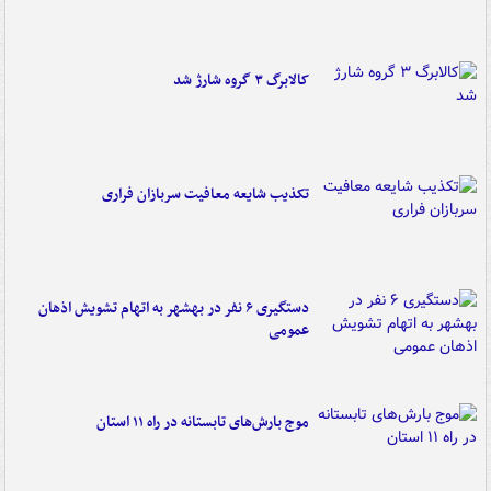
کالابرگ ۳ گروه شارژ شد
تکذیب شایعه معافیت سربازان فراری
دستگیری ۶ نفر در بهشهر به اتهام تشویش اذهان
عمومی
موج بارش‌های تابستانه در راه ۱۱ استان