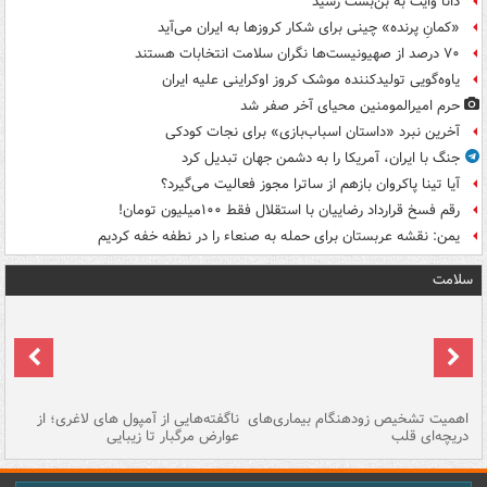
دانا وایت به بن‌بست رسید
«کمانِ پرنده» چینی برای شکار کروزها به ایران می‌آید
۷۰ درصد از صهیونیست‌ها نگران سلامت انتخابات هستند
یاوه‌گویی تولیدکننده موشک کروز اوکراینی علیه ایران
حرم امیرالمومنین محیای آخر صفر شد
آخرین نبرد «داستان اسباب‌بازی» برای نجات کودکی
جنگ با ایران، آمریکا را به دشمن جهان تبدیل کرد
آیا تینا پاکروان بازهم از ساترا مجوز فعالیت می‌گیرد؟
رقم فسخ قرارداد رضاییان با استقلال فقط ۱۰۰میلیون تومان!
یمن: نقشه عربستان برای حمله به صنعاء را در نطفه خفه کردیم
سلامت
اهمیت تشخیص زودهنگام بیماری‌های
ناگفته‌هایی از آمپول های لاغری؛ از
دریچه‌ای قلب
عوارض مرگبار تا زیبایی
تا