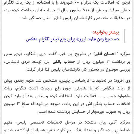
فردی که اطلاعات یک هزار و ۶۰ شهروند را با استفاده از یک ربات
تلگرام
جعلی سرقت و بیش از ۷۰۰ میلیون ریال از حساب آنان برداشت کرده بود،
در تحقیقات تخصصی کارشناسان پلیس فتای استان دستگیر شد.
بیشتر بخوانید:
دست‌وپا زدن «آمد نیوز» برای رفع فیلتر تلگرام +عکس
سرگرد "
احسان آنقی
" در تشریح این خبر، گفت: درپی شکایت فردی مبنی
بر برداشت ۳ میلیون ریال از
حساب بانکی
اش توسط فردی ناشناس،
بررسی موضوع در دستور کار کارشناسان پلیس فتا قرار گرفت.
وی افزود: در تحقیقات کارشناسان پلیس، مشخص شد متهم چندی پیش
از ربات تلگرامی که با عناوینی، چون رفع ریپورت اکانت تلگرام، ربات
ماهواره جیبی و ... فعالیت دارد، استفاده کرده و مدتی بعد از وارد کردن
اطلاعات حساب بانکی اش در این ربات، متوجه می‌شود که مبلغ ۳ میلیون
ریال به صورت غیرمجاز از حسابش برداشت شده است.
سرگرد آنقی بیان داشت: در مراحل تحقیقات تخصصی پلیس، متهم
شناسایی و دستگیر و تعداد ۶۸ سیم کارت تلفن همراه از او کشف شد و