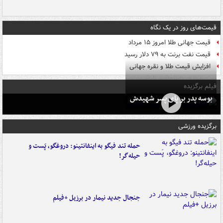
قیمت‌های روز در یک نگاه
قیمت جهانی طلا امروز ۱۵ مرداد
قیمت نفت برنت به ۷۹ دلار رسید
افزایش قیمت طلا و نقره جهانی
فیلم برگزیده
بوسه‌ پدر بر پای پسر شهیدش
برگزیده ورزشی
حمله تند فیگو به اینفانتینو: دروغگو، پَست‌ و
حیله‌گر!
جنجال جدید نیمار در برزیل +فیلم