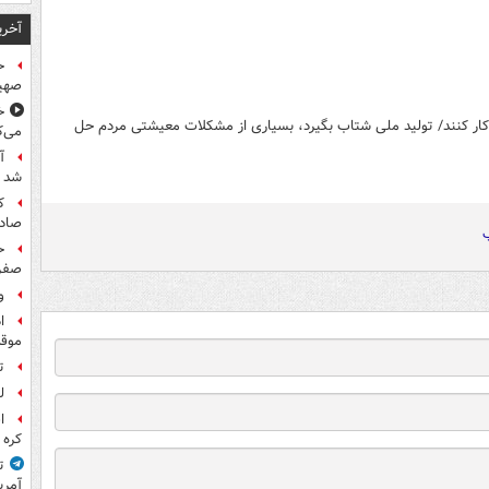
آخری
ح
صهی
خ
ار کنند/ تولید ملی شتاب بگیرد، بسیاری از مشکلات معیشتی مردم حل
می‌ک
آ
شد
ک
صادر
ب
ح
صفر
و
ا
موقت
تش
ل
ا
کره 
ت
آمری