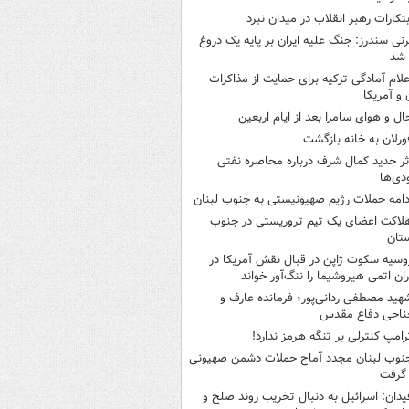
بتکارات رهبر انقلاب در میدان نبرد
رنی سندرز: جنگ علیه ایران بر پایه یک دروغ
 شد
علام آمادگی ترکیه برای حمایت از مذاکرات
ن و آمریکا
ال و هوای سامرا بعد از ایام اربعین
ورلان به خانه بازگشت
ثر جدید کمال شرف درباره محاصره نفتی
ی‌ها
دامه حملات رژیم صهیونیستی به جنوب لبنان
لاکت اعضای یک تیم تروریستی در جنوب
تان
وسیه سکوت ژاپن در قبال نقش آمریکا در
ران اتمی هیروشیما را ننگ‌آور خواند
هید مصطفی ردانی‌پور؛ فرمانده عارف و
ناحی دفاع مقدس
رامپ کنترلی بر تنگه هرمز ندارد!
نوب لبنان مجدد آماج حملات دشمن صهیونی
 گرفت
یدان: اسرائیل به دنبال تخریب روند صلح و