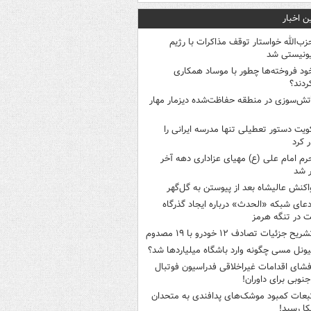
ن اخبار
زب‌الله خواستار توقف مذاکرات با رژیم
ونیستی شد
ود فروخته‌ها چطور با موساد همکاری
ردند؟
تش‌سوزی در منطقه حفاظت‌شده دیزمار مهار
ویت دستور تعطیلی تنها مدرسه ایرانی را
 کرد
رم امام علی (ع) مهیای عزاداری دهه آخر
 شد
اکنش عالیشاه بعد از پیوستن به گل‌گهر
دعای شبکه «الحدث» درباره ایجاد گذرگاه
 در تنگه هرمز
ریح جزئیات تصادف ۱۲ خودرو با ۱۹ مصدوم
یونل مسی چگونه وارد باشگاه میلیاردها شد؟
فشای اقدامات غیراخلاقی فدراسیون فوتبال
جنوبی برای داوران!
بعات کمبود موشک‌های پدافندی به متحدان
کا رسید!