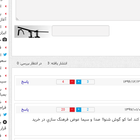
ا
ب
آغاز
ا
ایرا
ح
ف
ا
سعود
انتشار یافته: 3
در انتظار بررسی: 0
ا
ه
سیس
پاسخ
4
3
ر
بمبا
ش
فراج
پاسخ
20
2
ت
 كند اما كو گوش شنوا! صدا و سيما عوض فرهنگ سازي در خريد
ج
قرار
ف