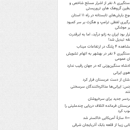
دستگیری ۸ نفر از اشرار مسلح شاخص و
بطین گروهک های تروریستی
وج بارش‌های تابستانه در راه ۱۱ استان
رگیری لفظی ترامپ و هگزث بر سر کمبود
ر موشکی
رار بود ایران به زانو درآید، اما به ابرقدرت
ه تبدیل شد!
هده ۴ پلنگ در ارتفاعات میناب
دستگیری ۶ نفر در بهشهر به اتهام تشویش
ن عمومی
ادشاه سنگین‌وزنی که در جهان رقیب ندارد
هوی ایرانی
شان از دست عربستان فرار کرد
نس: ایرانی‌ها مذاکره‌کنندگان سرسختی
ند
ردسر جدید برای سرخپوشان
ربستان فرمانده ائتلاف دریایی چندملیتی را
وب کرد
ازۀ آمریکایی خاکستر شد
ابی زیبا از قلعه بابک آذربایجان شرقی