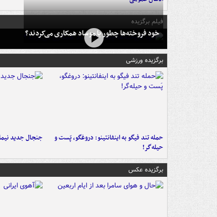
فیلم برگزیده
خود فروخته‌ها چطور با موساد همکاری می‌کردند؟
برگزیده ورزشی
حمله تند فیگو به اینفانتینو: دروغگو، پَست‌ و
جنجال جدید نیمار
حیله‌گر!
برگزیده عکس