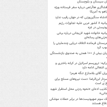
ن سیستان و بلوچستان
فشاگری هاآرتص درباره سفر فرستاده ویژه
یاهو به آمریکا
ادشاه سنگین‌وزنی که در جهان رقیب ندارد
بیانیه ۸ کشور عربی علیه تجاوزات رژیم
نیستی در غزه
یانیه خانواده شهید لاریجانی درباره برخی
ه‌زنی‌های رسانه‌ای
ربستان فرمانده ائتلاف دریایی چندملیتی را
وب کرد
زیان بیش از ۱۰۰ همتی به صندوق‌ بازنشستگی
رکیه: تروریسم اسرائیل در کرانه باختری و
اشغالی ادامه دارد
یران آقای بلامنازع تنگه هرمز!
ردار ابن‌الرضا: دست نیروهای مسلح برای
 پُر است
کذیب ادعای «نحوه ردزنی محل استقرار شهید
جانی»
ک‌ سوم صهیونیست‌ها در برابر حملات موشکی
فاع هستند