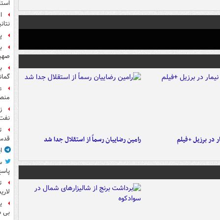
استا
ا
نتان
پ
صهیو
ب
گمان
ع
منص
نفت
ت
 در برزیل +فیلم
رامین رضاییان رسماً از استقلال جدا شد
قدس 
ا
س
پاسخ
ت
لاری
ی
بی د