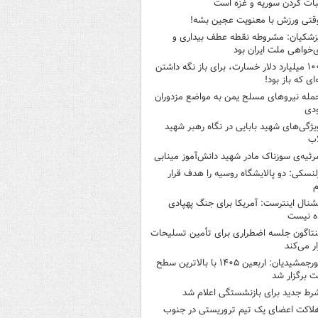
بات کردن سوریه و غزه است
قتی ورزش با معنویت عجین بشه!
زشکیان: مشروطه نقطه عطف بیداری و
ی‌خواهی ملت ایران بود
۱۰۰ میلیارد دلار خسارت، برای باز نگه داشتن
‌ای که باز بود!
مله نیروهای مسلح یمن به مواضع مزدوران
دی
یژگی‌های شهید بابایی در نگاه رهبر شهید
اب
رثیه‌ی سوزناک مادر شهید دانش‌آموز مینابی
لنسکی: دو پالایشگاه روسیه را هدف قرار
یم
شنال اینترست: آمریکا برای جنگ پهپادی
ه نیست
نتاگون جلسه اضطراری برای تأمین تسلیحات
ار می‌کند
پورجمشیدیان: اربعین ۱۴۰۵ با بالاترین سطح
ت برگزار شد
رط جدید برای بازنشستگی اعلام شد
لاکت اعضای یک تیم تروریستی در جنوب