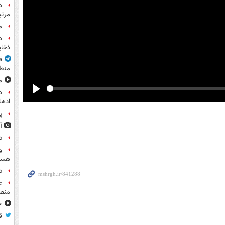
مرت
م
د
ذخای
ق
منطق
مشا
Play
اذها
پ
آ
د
و
هست
د
ع
منص
۸۰۰ س
ق