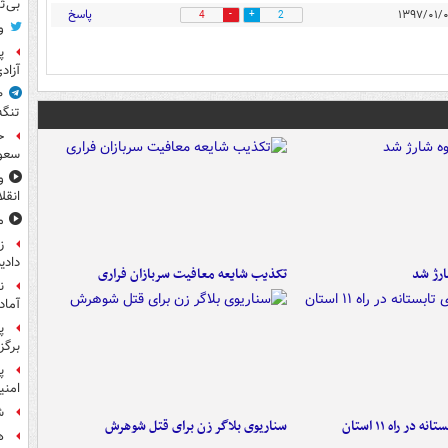
بی‌ث
پاسخ
4
2
و
پ
آزاد
تنگه
ح
سعو
و
انقل
م
ز
داد
تکذیب شایعه معافیت سربازان فراری
ن
آماد
پ
برگز
امنی
ش
در راه ۱۱ استان
سناریوی بلاگر زن برای قتل شوهرش
ه