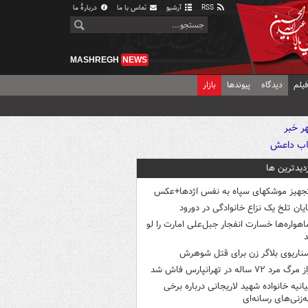
RSS
آرشیو
تماس با ما
دربارهٔ ما
MASHREGH
NEWS
یلم
دیدگاه
پیوندها
بازار
زدیدترین ها
جهیز موشکهای سپاه به نفس اژدها+عکس
ایان تلخ یک نزاع خانوادگی در دورود
اهواره‌ها خسارت انفجار جبل‌علی امارت را لو
د
ناریوی بلاگر زن برای قتل شوهرش
 مرگ مرد ۷۲ ساله در تهرانپارس فاش شد
یانیه خانواده شهید لاریجانی درباره برخی
ه‌زنی‌های رسانه‌ای