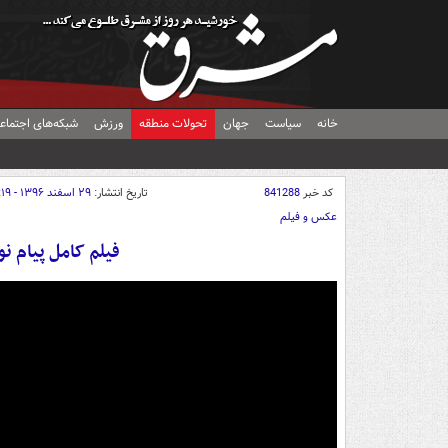
خانه
سیاست
جهان
تحولات منطقه
ورزش
شبکه‌های اجتماع
کد خبر
841288
تاریخ انتشار:
۲۹ اسفند ۱۳۹۶ - ۲۰:۱۹
عکس و فیلم
فیلم کامل پیام نوروزی سال