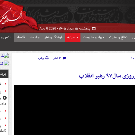
پنجشنبه ۱۵ مرداد ۱۴۰۵ -
Aug 6 2026
ی
دفاع و امنیت
جهاد و مقاومت
حسینیه
فرهنگ و هنر
جامعه
اقتصاد
عکس و ف
۳ نظر
چاپ
پربا
۹۷ رهبر انقلاب
ت
پ
م
دادن
س
راز
ب
گمان