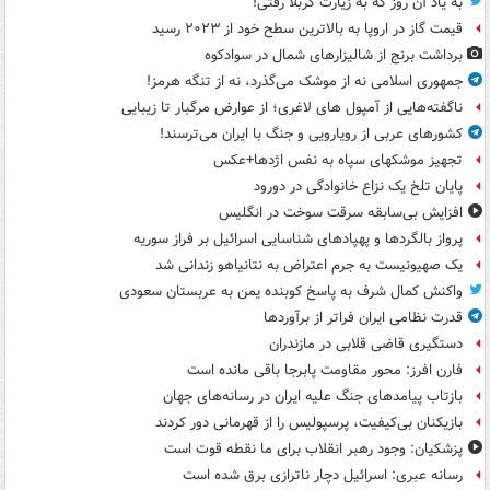
به یاد آن روز که به زیارت کربلا رفتی!
قیمت گاز در اروپا به بالاترین سطح خود از ۲۰۲۳ رسید
برداشت برنج از شالیزارهای شمال در سوادکوه
جمهوری اسلامی نه از موشک می‌گذرد، نه از تنگه هرمز!
ناگفته‌هایی از آمپول های لاغری؛ از عوارض مرگبار تا زیبایی
کشورهای عربی از رویارویی و جنگ با ایران می‌ترسند!
تجهیز موشکهای سپاه به نفس اژدها+عکس
پایان تلخ یک نزاع خانوادگی در دورود
افزایش بی‌سابقه سرقت سوخت در انگلیس
پرواز بالگردها و پهپادهای شناسایی اسرائیل بر فراز سوریه
یک صهیونیست به جرم اعتراض به نتانیاهو زندانی شد
واکنش کمال شرف به پاسخ کوبنده یمن به عربستان سعودی
قدرت نظامی ایران فراتر از برآوردها
دستگیری قاضی قلابی در مازندران
فارن افرز: محور مقاومت پابرجا باقی مانده است
بازتاب پیامدهای جنگ علیه ایران در رسانه‌های جهان
بازیکنان بی‌کیفیت، پرسپولیس را از قهرمانی دور کردند
پزشکیان: وجود رهبر انقلاب برای ما نقطه قوت است
رسانه عبری: اسرائیل دچار ناترازی برق شده است