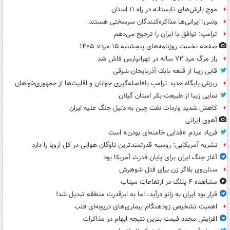
موج بارش‌های تابستانه در راه ۱۱ استان
ونس: ایرانی‌ها مذاکره‌کنندگان سرسختی هستند
ترامپ: توافق با ایران را ترجیح می‌دهم
صفحه نخست روزنامه‌های پنجشنبه ۱۵ مرداد ۱۴۰۵
راز مرگ مرد ۷۲ ساله در تهرانپارس فاش شد
قابی زیبا از قلعه بابک آذربایجان شرقی
ریزش پایگاه جدید ترامپ بافاصله‌گیری جوانان و اقلیت‌ها از جمهوری‌خواهان
نمایی زیبا از طبیعت بکر استان گیلان
کاهش شدید واردات نفت چین به دلیل جنگ علیه ایران
آهوی ایرانی
فریاد مردم «فدایی خامنه‌ای بودن» است
نشریه آمریکایی: روسیه قدرتمندترین ناوگان هوایی در کل اروپا را دارد
آغاز جنگ ایران برای پایان قدرت آمریکا بود
سناریوی بلاگر زن برای قتل شوهرش
مشاهده ۴ پلنگ در ارتفاعات میناب
قرار بود ایران به زانو درآید، اما به ابرقدرت منطقه تبدیل شد!
اهمیت تشخیص زودهنگام بیماری‌های دریچه‌ای قلب
افزایش مجدد قیمت بنزین نتیجه ابهام در مذاکرات