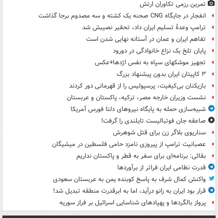
تمرین رزمی تکاوران ارتش
انفجار در جایگاه CNG صحنه یک کشته و سه مصدوم برجا گذاشت
ترامپ وعدۀ تسلیم ایران داد، تحقیر نصیبش شد
تفاهم ایران و عمان در آستانه نهایی شدن است
پایان تلخ یک نزاع خانوادگی در دورود
تجهیز موشکهای سپاه به نفس اژدها+عکس
۳ کاپیتان ایران بدون پیشنهاد بزرگ
بازیکنان بی‌کیفیت، پرسپولیس را از قهرمانی دور کردند
نشست وزیران خارجه مصر، ترکیه، پاکستان و عربستان
شبیه‌سازی حمله به پایگاه نیروهای دلتا فورس آمریکا
صاعقه جان فوتبالیست تایلندی را گرفت!
سناریوی بلاگر زن برای قتل شوهرش
عصبانیت ترامپ از پیروزی نامزد حامی فلسطین در میشیگان
بقائی: برنامه‌ای برای سفر به قطر و پاکستان نداریم
قدرت نظامی ایران فراتر از برآوردها
واکنش کمال شرف به پاسخ کوبنده یمن به عربستان سعودی
قرار بود ایران به زانو درآید، اما به ابرقدرت منطقه تبدیل شد!
پرواز بالگردها و پهپادهای شناسایی اسرائیل بر فراز سوریه