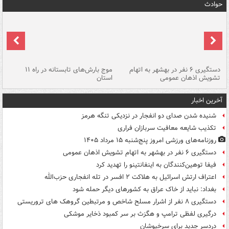
حوادث
دستگیری ۶ نفر در بهشهر به اتهام
موج بارش‌های تابستانه در راه ۱۱
تشویش اذهان عمومی
استان
فا
آخرین اخبار
شنیده شدن صدای دو انفجار در نزدیکی تنگه هرمز
تکذیب شایعه معافیت سربازان فراری
روزنامه‌های ورزشی امروز پنج‌شنبه ۱۵ مرداد ۱۴۰۵
دستگیری ۶ نفر در بهشهر به اتهام تشویش اذهان عمومی
فیفا توهین‌کنندگان به اینفانتینو را تهدید کرد
اعتراف ارتش اسرائیل به هلاکت ۲ افسر در تله انفجاری حزب‌الله
بغداد: نباید از خاک عراق به کشورهای دیگر حمله شود
دستگیری ۸ نفر از اشرار مسلح شاخص و مرتبطین گروهک های تروریستی
درگیری لفظی ترامپ و هگزث بر سر کمبود ذخایر موشکی
دردسر جدید برای سرخپوشان