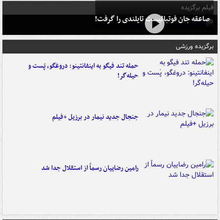
فیلم برگزیده
صاعقه جان فوتبالیست تایلندی را گرفت!
برگزیده ورزشی
حمله تند فیگو به اینفانتینو: دروغگو، پَست‌ و
حیله‌گر!
جنجال جدید نیمار در برزیل +فیلم
رامین رضاییان رسماً از استقلال جدا شد