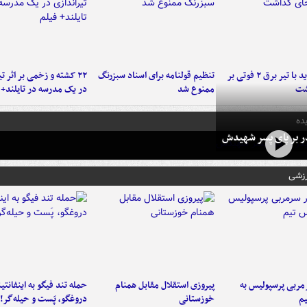
برخورد پراید با تیر برق ۲ فوتی بر
تنظیم قولنامه برای اسناد سبزرنگ
۲۲ کشته و زخمی بر اثر ت
شت
ممنوع شد
در یک مدرسه در تایلند+ 
ده
در بر پای پسر شهیدش
رزشی
ربی پرسپولیس به
پیروزی استقلال مقابل همنام
حمله تند فیگو به اینفانتین
م
خوزستانی
دروغگو، پَست‌ و حیله‌گر!