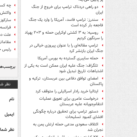
چه کسی
دو راهی دردناک ترامپ برای خروج از جنگ
ایران
واکنش ق
سندرز: ترامپ فاسد، آمریکا را وارد یک جنگ
سارکوزی: 7 سال است زندگی
فاجعه بار کرده است
فرانسه:
روسیه: به ۳ کشتی اوکراین حمله و ۲۰۳ پهپاد
علت دس
را سرنگون کردیم
مقاماتی
ترامپ مقاله‌ای را با عنوان پیروزی خیالی در
رئیس ج
جنگ ایران بازنشر کرد
حمله سایبری گسترده به بورس آمریکا
تلگراف: جنگ علیه ایران ممکن است به یکی از
برچسب‌ها
اشتباهات تاریخ تبدیل شود
امضای توافق دفاعی بین عربستان، ترکیه و
نظر شم
پاکستان
ایتالیا خرید رادار اسرائیلی را متوقف کرد
نام
درخواست عامری برای تعویق عملیات
انتقام‌جویانه علیه عربستان
دستور ترامپ برای تحقیق درباره چگونگی
ایمیل
افشای کمبود تسلیحات
ائتلاف سعودی مدعی حمله ارتش یمن به
نظر شما 
نجران شد