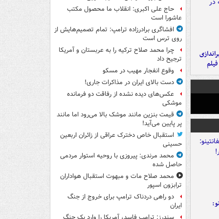
حاج علی اکبری: انقلاب ما محصول مکتب
عاشورا است
افشاگری برادرزاده ترامپ: تمام تصمیم‌هایش از
روی ترس است
چرا محمد صلاح ترکیه را به عربستان و آمریکا
یراندازی
ترجیح داد
فیلم
وقوع انفجار مهیب در مسکو
دست بالای ایران در مذاکرات جاری!
عکس‌های دیده نشده از رفاقت دو فرمانده‌
موشکی
قیمت بنزین مانند موشک بالا می‌رود اما مانند
پر پایین می‌آید!
استقبال خاص دخترک عراقی از زائران اربعین
حسینی
محمد مرندی: پیروزی با روحیه استوار مردمی
حاصل شده
محمد صلاح مات و مبهوت استقبال هواداران
ترابزون اسپور
دو راهی دردناک ترامپ برای خروج از جنگ
و:
ایران
سندرز: ترامپ فاسد، آمریکا را وارد یک جنگ