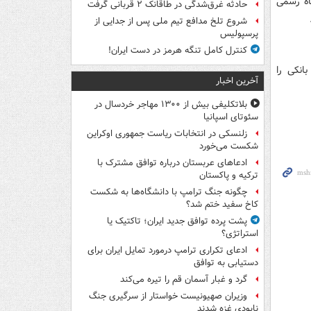
اه رسمی
حادثه غرق‌شدگی در طاقانک ۲ قربانی گرفت
شروع تلخ مدافع تیم ملی پس از جدایی از
پرسپولیس
کنترل کامل تنگه هرمز در دست ایران!
انکی را
آخرین اخبار
بلاتکلیفی بیش از ۱۳۰۰ مهاجر خردسال در
سئوتای اسپانیا
زلنسکی در انتخابات ریاست جمهوری اوکراین
شکست می‌خورد
ادعاهای عربستان درباره توافق مشترک با
ترکیه و پاکستان
چگونه جنگ ترامپ با دانشگاه‌ها به شکست
کاخ سفید ختم شد؟
پشت پرده توافق جدید ایران؛ تاکتیک یا
استراتژی؟
ادعای تکراری ترامپ درمورد تمایل ایران برای
دستیابی به توافق
گرد و غبار آسمان قم را تیره می‌کند
وزیران صهیونیست خواستار از سرگیری جنگ
نابودی غزه شدند