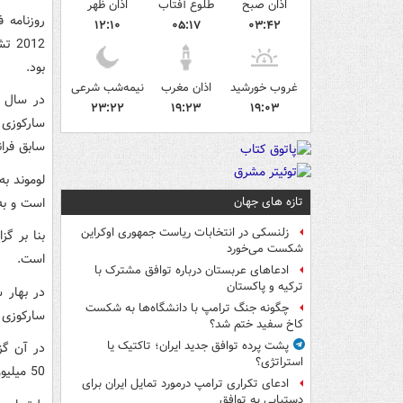
اذان صبح
طلوع آفتاب
اذان ظهر
روزنامه 
۱۲:۱۰
۰۵:۱۷
۰۳:۴۲
012
بود.
غروب خورشید
اذان مغرب
نیمه‌شب شرعی
۲۳:۲۲
۱۹:۲۳
۱۹:۰۳
سارکوزی 
سابق فران
لوموند به
تازه های جهان
است و به
زلنسکی در انتخابات ریاست جمهوری اوکراین
بنا بر گ
شکست می‌خورد
است.
ادعاهای عربستان درباره توافق مشترک با
ترکیه و پاکستان
در بهار سال 2
چگونه جنگ ترامپ با دانشگاه‌ها به شکست
سارکوزی 
کاخ سفید ختم شد؟
پشت پرده توافق جدید ایران؛ تاکتیک یا
استراتژی؟
50 میلیون یورو برای کمپین انتخاباتی سارکوزی انتقال داده است.
ادعای تکراری ترامپ درمورد تمایل ایران برای
دستیابی به توافق