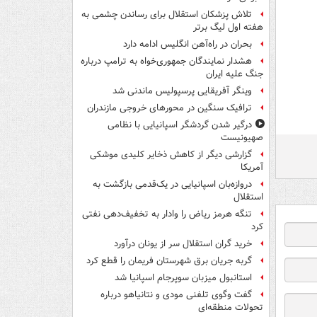
تلاش پزشکان استقلال برای رساندن چشمی به
هفته اول لیگ برتر
بحران در راه‌آهن انگلیس ادامه دارد
هشدار نمایندگان جمهوری‌خواه به ترامپ درباره
جنگ علیه ایران
وینگر آفریقایی پرسپولیس ماندنی شد
ترافیک سنگین در محورهای خروجی مازندران
درگیر شدن گردشگر اسپانیایی با نظامی
صهیونیست
گزارشی دیگر از کاهش ذخایر کلیدی موشکی
آمریکا
دروازه‌بان اسپانیایی در یک‌قدمی بازگشت به
استقلال
تنگه هرمز ریاض را وادار به تخفیف‌دهی نفتی
کرد
خرید گران استقلال سر از یونان درآورد
گربه جریان برق شهرستان فریمان را قطع کرد
استانبول میزبان سوپرجام اسپانیا شد
گفت وگوی تلفنی مودی و نتانیاهو درباره
تحولات منطقه‌ای