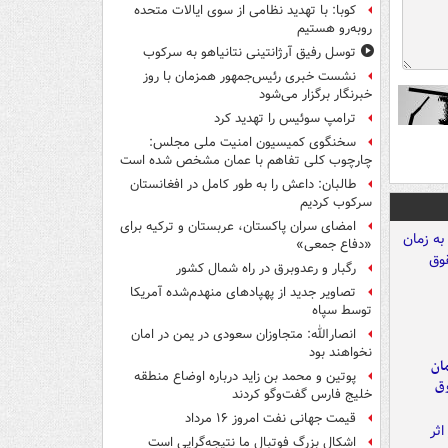
کوبا: با تهدید نظامی از سوی ایالات متحده
روبه‌رو هستیم
توسل رفیق آرژانتینی نتانیاهو به سرکوب
نشست خبری رئیس‌جمهور همزمان با روز
خبرنگار برگزار می‌شود
ترامپ سوئیس را تهدید کرد
سخنگوی کمیسیون امنیت ملی مجلس:
چارچوب کلی تفاهم با عمان مشخص شده است
طالبان: داعش را به طور کامل در افغانستان
سرکوب کردیم
امضای سران پاکستان، عربستان و ترکیه برای
«دفاع جمعی»
رگبار و رعدوبرق در راه شمال کشور
تصاویر جدید از پهپادهای منهدم‌شده آمریکا
توسط سپاه
انصارالله: متجاوزان سعودی در یمن در امان
نخواهند بود
مان
پوتین و محمد بن زاید درباره اوضاع منطقه
وق
خلیج فارس گفت‌وگو کردند
قیمت جهانی نفت امروز ۱۶ مرداد
اشکال بزرگ فوتبال ما نتیجه‌گرایی است