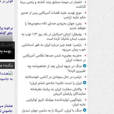
انفجار در حومه دمشق چند کشته و زخمی برجا
گذاشت
موج تهدید علیه قضات آمریکایی پس از صدور
حکم علیه ترامپ
یمن: جهان به‌زودی صدای ناله سعودی‌ها را
خواهد شنید
جای گذا
یونیفل: ارتش اسرائیل در یک روز ۱۱۳ توپ به
جنوب لبنان شلیک کرده است
فیلم برگزی
ترامپ: همه چیز درباره ایران به طور استثنایی
خوب پیش می‌رود
بوسه‌ پ
«ضربه مغزی» شدن صدها نظامی آمریکایی
در حملات ایران
برگزیده و
جنگ در جبهه لبنان بعد از تفاهم‌نامه چه
تغییری کرده؟
ترامپ در حال سوختن در آتشی خودساخته
ایران را تست نکنید! جاده‌ی خشم ایران!
واکنش سفارت ایران به بیانیه مغرضانه
نمایندگان پارلمان اتریش
یاوه‌گویی تولیدکننده موشک کروز اوکراینی
علیه ایران
هشدار سرم
جاسوس تی
جنگ با ایران، آمریکا را به دشمن جهان تبدیل