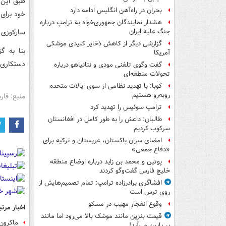
طبق این 
بحران در راه‌آهن انگلیس ادامه دارد
خود برای
هشدار نمایندگان جمهوری‌خواه به ترامپ درباره
سارکوزی در بین سالهای 2007
جنگ علیه ایران
گزارشی دیگر از کاهش ذخایر کلیدی موشکی
بنا به گ
آمریکا
دستکاری کرده تا ۱۸ میلیون یورو از 
گفت وگوی تلفنی مودی و نتانیاهو درباره
تحولات منطقه‌ای
کوبا: با تهدید نظامی از سوی ایالات متحده
روبه‌رو هستیم
منبع: فا
ترامپ سوئیس را تهدید کرد
طالبان: داعش را به طور کامل در افغانستان
سرکوب کردیم
امضای سران پاکستان، عربستان و ترکیه برای
«دفاع جمعی»
پوتین و محمد بن زاید درباره اوضاع منطقه
خلیج فارس گفت‌وگو کردند
افشاگری برادرزاده ترامپ: تمام تصمیم‌هایش از
روی ترس است
وقوع انفجار مهیب در مسکو
اخبار مرتب
قیمت بنزین مانند موشک بالا می‌رود اما مانند
ماکرون 
پر پایین می‌آید!