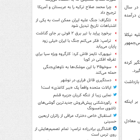
 در سال
چرا محمد صلاح ترکیه را به عربستان و آمریکا
ترجیح داد
 درآمده
تلگراف: جنگ علیه ایران ممکن است به یکی از
اشتباهات تاریخ تبدیل شود
برخورد پراید با تیر برق ۲ فوتی بر جای گذاشت
لیه نیکلا
ترامپ: فکر می‌کنم جنگ با ایران خیلی زود
س‌جمهور
پایان می‌یابد
نیویورک تایمز فاش کرد: کارگروه ویژه سیا برای
تفرقه افکنی در کوبا
گیر کرده
سوخو۳۵ با این موشک‌ها به ناوهای‌جنگی
رد.
حمله می‌کند
دستگیری قاتل فراری در نوشهر
بازداشت
ایالات متحده واقعاً یک «ببر کاغذی» است!
نمایی زیبا از تنگه کریان جزیره قشم
ر اینکه
رکوردشکنی پیش‌فروش جدیدترین گوشی‌های
تاشوی سامسونگ
استقبال خاص دخترک عراقی از زائران اربعین
‌جمهوری 2007 فرانسه، مبلغی معادل
حسینی
افشاگری برادرزاده ترامپ: تمام تصمیم‌هایش از
روی ترس است