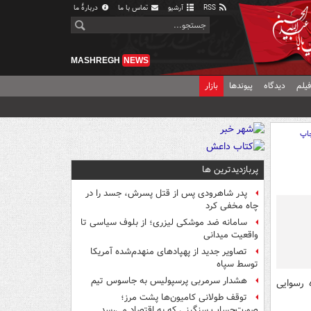
RSS
آرشیو
تماس با ما
دربارهٔ ما
MASHREGH
NEWS
یلم
دیدگاه
پیوندها
بازار
اپ
پربازدیدترین ها
پدر شاهرودی پس از قتل پسرش، جسد را در
چاه مخفی کرد
سامانه ضد موشکی لیزری؛ از بلوف سیاسی تا
واقعیت میدانی
تصاویر جدید از پهپادهای منهدم‌شده آمریکا
توسط سپاه
هشدار سرمربی پرسپولیس به جاسوس تیم
 رسوایی
توقف طولانی کامیون‌ها پشت مرز؛
صورت‌حساب سنگینی که به اقتصاد می‌رسد