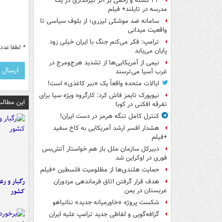
۲۲ کشته و زخمی بر اثر تیراندازی در یک
مدرسه در تایلند+ فیلم
سامانه ضد موشکی لیزری؛ از بلوف سیاسی تا
واقعیت میدانی
ترامپ: فکر می‌کنم جنگ با ایران خیلی زود
*
لطفا عدد م
پایان می‌یابد
نیمی از آمریکایی‌ها از تشدید هرج‌ومرج در
غرب آسیا می‌ترسند
ایالات متحده واقعاً یک «ببر کاغذی» است!
نیویورک تایمز فاش کرد: کارگروه ویژه سیا برای
این مطالب
تفرقه افکنی در کوبا
کنترل کامل تنگه هرمز در دست ایران!
هشدار افسر ارشد آمریکایی به کاخ سفید
+فیلم
دبیرکل سازمان ملل باز هم خواستار آتش‌بس
فوری در اوکراین شد
حمایت هلندی‌ها از مظلومیت فلسطین +فیلم
رگبار و رع
هدف قرار گرفتن اتاق‌ فرماندهی مزدوران
کشور
عربستان در یمن
شکست پروژه «خاورمیانه جدید» نتانیاهو
گزافه‌گویی و لفاظی جدید ترامپ علیه ایران