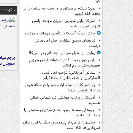
کرد
یمن: نقشه عربستان برای حمله به صنعاء را در
برگزیده 
نطفه خفه کردیم
آمریکا اوایل شهریور میزبان مجمع آژانس
انرژی اتمی می‌شود
چالش بزرگ آمریکا در تأمین مهمات و موشک
نیروهای مسلح عراق به حال آماده‌باش
درآمدند
روایتی از تحول سیاسی اجتماعی در آمریکا!
پرچم سیاه
پایان دور جدید مذاکرات دولت لبنان و رژیم
همچنان در
صهیونیستی در رم ایتالیا
سناتور آمریکایی: ترامپ نماد فساد،
اقتدارگرایی و جنگ طلبی است +فیلم
چرا آمریکا نمی‌تواند اراده خود را در تنگه هرمز
به ایران تحمیل کند؟
آمریکا: از پرتاب موشکی کره شمالی مطلع
هستیم
نیروهای مسلح یمن: تجمع مزدوران سعودی را
هدف قرار دادیم
جانسون: ترامپ از پیامدهای جنگ با ایران برای
آمریکایی‌ها آگاه است