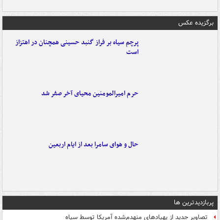
برگزیده عکس
پرچم سیاه بر فراز گنبد حسینی همچنان در اهتزاز
است
حرم امیرالمومنین محیای آخر صفر شد
حال و هوای سامرا بعد از ایام اربعین
پربازدیدترین ها
تصاویر جدید از پهپادهای منهدم‌شده آمریکا توسط سپاه