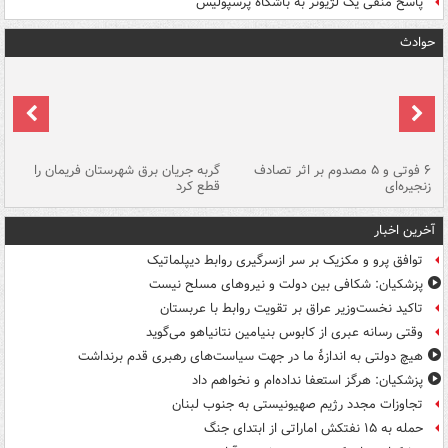
پاسخ منفی یک لژیونر به باشگاه پرسپولیس
حوادث
۶ فوتی و ۵ مصدوم بر اثر تصادف
گربه جریان برق شهرستان فریمان را
رگ
زنجیره‌ای
قطع کرد
آخرین اخبار
توافق پرو و مکزیک بر سر ازسرگیری روابط دیپلماتیک
پزشکیان: شکافی بین دولت و نیروهای مسلح نیست
تاکید نخست‌وزیر عراق بر تقویت روابط با عربستان
وقتی رسانه عبری از کابوس بنیامین نتانیاهو می‌گوید
هیچ دولتی به اندازۀ ما در جهت سیاست‌های رهبری قدم برنداشت
پزشکیان: هرگز استعفا نداده‌ام و نخواهم داد
تجاوزات مجدد رژیم صهیونیستی به جنوب لبنان
حمله به ۱۵ نفتکش‌ اماراتی از ابتدای جنگ