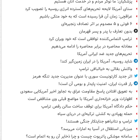
پزشکیان: ما نوکر مردم و در خدمت آنان هستیم
سنای آمریکا لایحه تحریم‌های گسترده انرژی روسیه را تصویب کرد
عراقچی: زمان آن فرا رسیده است که به خود متکی باشیم
۶ فوتی و ۵ مصدوم بر اثر تصادف زنجیره‌ای
بدون تعارف با پدر و پسر قهرمان
ترامپ التماس‌کننده توافقی است که خود ویران کرد
معادله محاصره در برابر محاصره را ادامه می‌دهیم
تحریم‌های جدید ضد ایرانی آمریکا
شاید روسیه، آمریکا را در ایران زمین‌گیر کند!
واکنش بقائی به خیالبافی ترامپ
اثر جدید کارتونیست سوری با عنوان مدیریت جدید تنگه هرمز
راز قدرت ایران، امنیت پایدار و بومی آن است!
به تعویق افتادن پاسخ مقاومت عراق به تجاوز اخیر آمریکایی سعودی
اظهارات وزیر خزانه‌داری آمریکا با مواضع قبلی وی متناقض است
حکم دادگاه آمریکا برای توقف ساخت سالن رقص ترامپ
حمله پهپادی به کشتی ترکیه‌ای در دریای سیاه
ترامپ و نتانیاهو جنایتکار جنگی هستند!
میزبانی استقلال در آسیا به امارات می‌رسد؟
سامانه موشکی پاتریوت چیست و چرا ذخایر آن رو به اتمام است؟