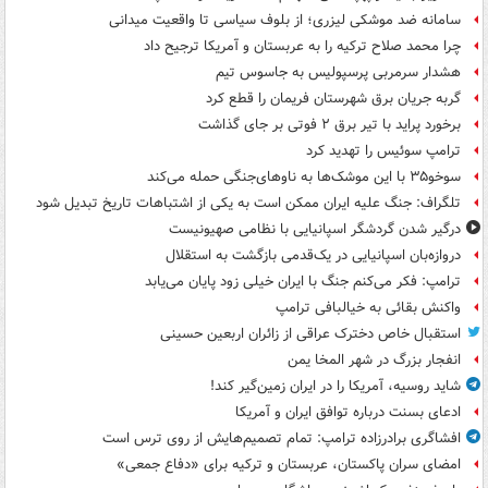
سامانه ضد موشکی لیزری؛ از بلوف سیاسی تا واقعیت میدانی
چرا محمد صلاح ترکیه را به عربستان و آمریکا ترجیح داد
هشدار سرمربی پرسپولیس به جاسوس تیم
گربه جریان برق شهرستان فریمان را قطع کرد
برخورد پراید با تیر برق ۲ فوتی بر جای گذاشت
ترامپ سوئیس را تهدید کرد
سوخو۳۵ با این موشک‌ها به ناوهای‌جنگی حمله می‌کند
تلگراف: جنگ علیه ایران ممکن است به یکی از اشتباهات تاریخ تبدیل شود
درگیر شدن گردشگر اسپانیایی با نظامی صهیونیست
دروازه‌بان اسپانیایی در یک‌قدمی بازگشت به استقلال
ترامپ: فکر می‌کنم جنگ با ایران خیلی زود پایان می‌یابد
واکنش بقائی به خیالبافی ترامپ
استقبال خاص دخترک عراقی از زائران اربعین حسینی
انفجار بزرگ در شهر المخا یمن
شاید روسیه، آمریکا را در ایران زمین‌گیر کند!
ادعای بسنت درباره توافق ایران و آمریکا
افشاگری برادرزاده ترامپ: تمام تصمیم‌هایش از روی ترس است
امضای سران پاکستان، عربستان و ترکیه برای «دفاع جمعی»