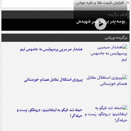
افزایش قیمت طلا و نقره جهانی
فیلم برگزیده
بوسه‌ پدر بر پای پسر شهیدش
برگزیده ورزشی
هشدار سرمربی پرسپولیس به جاسوس تیم
پیروزی استقلال مقابل همنام خوزستانی
حمله تند فیگو به اینفانتینو: دروغگو، پَست‌ و
حیله‌گر!