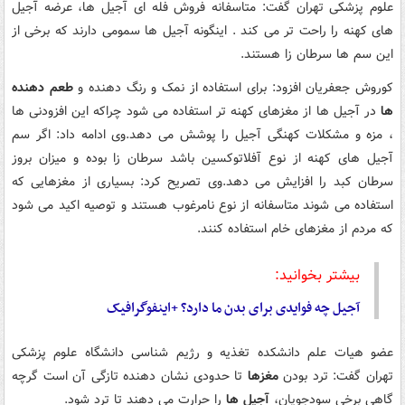
علوم پزشکی تهران گفت: متاسفانه فروش فله ای آجیل ها، عرضه آجیل
های کهنه را راحت تر می کند . اینگونه آجیل ها سمومی دارند که برخی از
این سم ها سرطان زا هستند.
کوروش جعفریان افزود: برای استفاده از نمک و رنگ دهنده و
طعم دهنده
ها
در آجیل ها از مغزهای کهنه تر استفاده می شود چراکه این افزودنی ها
، مزه و مشکلات کهنگی آجیل را پوشش می دهد.وی ادامه داد: اگر سم
آجیل های کهنه از نوع آفلاتوکسین باشد سرطان زا بوده و میزان بروز
سرطان کبد را افزایش می دهد.وی تصریح کرد: بسیاری از مغزهایی که
استفاده می شوند متاسفانه از نوع نامرغوب هستند و توصیه اکید می شود
که مردم از مغزهای خام استفاده کنند.
بیشتر بخوانید:
آجیل چه فوایدی برای بدن ما دارد؟ +اینفوگرافیک
عضو هیات علم دانشکده تغذیه و رژیم شناسی دانشگاه علوم پزشکی
تهران گفت: ترد بودن
مغزها
تا حدودی نشان دهنده تازگی آن است گرچه
گاهی برخی سودجویان،
آجیل ها
را حرارت می دهند تا ترد شود.