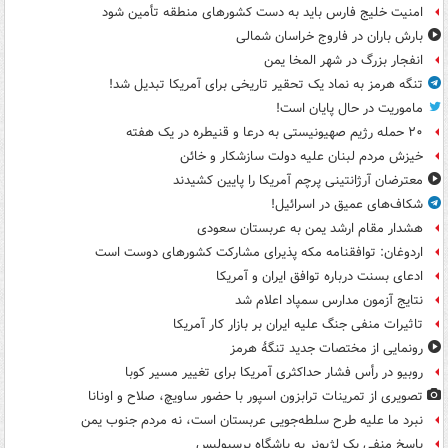
امنیت خلیج فارس باید به دست کشورهای منطقه تأمین شود
بارش باران در فاروج خراسان شمالی
انفجار بزرگ در شهر المخا یمن
تنگه هرمز به نماد یک تحقیر تاریخی برای آمریکا تبدیل شد!
ماموریت در حال پایان است!
۲۰ حمله رژیم صهیونیستی به درعا و قنیطره در یک هفته
خیزش مردم لبنان علیه دولت سازشکار و خائن
معترضان آرژانتینی پرچم آمریکا را پایین کشیدند
شکاف‌های عمیق در اسرائیل!
هشدار مقام ارشد یمن به عربستان سعودی
اردوغان: توافقنامه مکه پذیرای مشارکت کشورهای دوست است
ادعای بسنت درباره توافق ایران و آمریکا
نتایج آزمون مدارس سمپاد اعلام شد
تاثیرات منفی جنگ علیه ایران بر بازار کار آمریکا
رونمایی از مختصات جدید تنگۀ هرمز
روبیو در رأس فشار حداکثری آمریکا برای تغییر مسیر کوبا
تصویری از تمرینات ترابزون اسپور با حضور ساویچ، صلاح و اونانا
نبرد ما علیه طرح سلطه‌جویی عربستان است، نه مردم جنوب یمن
پاسخ منفی یک لژیونر به باشگاه پرسپولیس