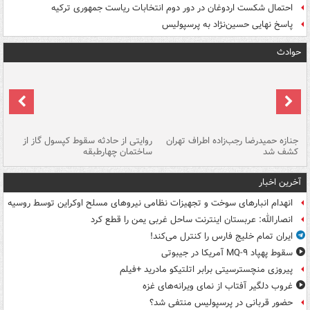
احتمال شکست اردوغان در دور دوم انتخابات ریاست جمهوری ترکیه
پاسخ نهایی حسین‌نژاد به پرسپولیس
حوادث
جنازه حمیدرضا رجب‌زاده اطراف تهران
روایتی از حادثه سقوط کپسول گاز از
حم
کشف شد
ساختمان چهارطبقه
زاهدا
آخرین اخبار
انهدام انبارهای سوخت و تجهیزات نظامی نیروهای مسلح اوکراین توسط روسیه
انصارالله: عربستان اینترنت ساحل غربی یمن را قطع کرد
ایران تمام خلیج فارس را کنترل می‌کند!
سقوط پهپاد MQ-۹ آمریکا در جیبوتی
پیروزی منچسترسیتی برابر اتلتیکو مادرید +فیلم
غروب دلگیر آفتاب از نمای ویرانه‌های غزه
حضور قربانی در پرسپولیس منتفی شد؟