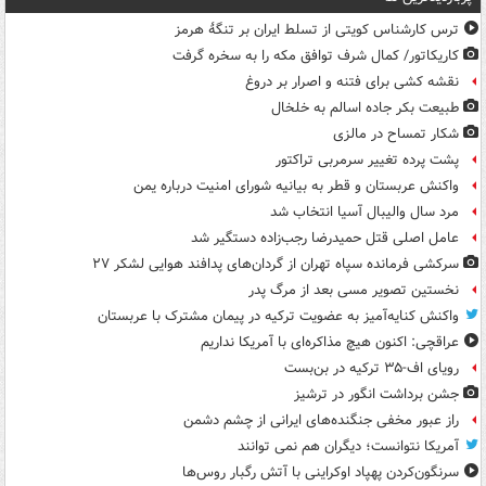
ترس کارشناس کویتی از تسلط ایران بر تنگۀ هرمز
کاریکاتور/ کمال شرف توافق مکه را به سخره گرفت
نقشه کشی برای فتنه و اصرار بر دروغ
طبیعت بکر جاده اسالم به خلخال
شکار تمساح در مالزی
پشت پرده تغییر سرمربی تراکتور
واکنش عربستان و قطر به بیانیه شورای امنیت درباره یمن
مرد سال والیبال آسیا انتخاب شد
عامل اصلی قتل حمیدرضا رجب‌زاده دستگیر شد
سرکشی فرمانده سپاه تهران از گردان‌های پدافند هوایی لشکر ۲۷
نخستین تصویر مسی بعد از مرگ پدر
واکنش کنایه‌آمیز به عضویت ترکیه در پیمان مشترک با عربستان
عراقچی: اکنون هیچ مذاکره‌ای با آمریکا نداریم
رویای اف-۳۵ ترکیه در بن‌بست
جشن برداشت انگور در ترشیز
راز عبور مخفی جنگنده‌های ایرانی از چشم دشمن
آمریکا نتوانست؛ دیگران هم نمی توانند
سرنگون‌کردن پهپاد اوکراینی با آتش رگبار روس‌ها