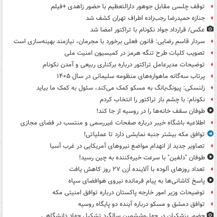
توقف چلسی مقابل جوهور دارالتعظیم با حضور زاهدی +فیلم
جنازه حمیدرضا رجب‌زاده اطراف تهران کشف شد
عکس/ قرارداد جواد نکونام با تراکتور امضا شد
سردار قاسم رضایی: قانون فعلی برخورد با مجرمان، نیازمند بهینه‌سازی است
تصویب کلیات طرح تنگه هرمز در کمیسیون امنیت ملی
توضیحات مدیرعامل تراکتور درباره برکناری ربیعی و آمدن نکونام
پرتاب سه‌گانه ماهواره‌های منظومه سلیمانی در سال ۱۴۰۵
زلنسکی: پیونگ‌یانگ به مسکو کمک می‌کند، سئول به کمک ما بیاید
نکونام: با چشم باز تراکتور را انتخاب کردم
طوفان سقف خانه‌ها را در روسیه از جا ‌کند!
اطلاعیه باشگاه خیبر درباره صفحات غیررسمی و منتسب در فضای مجازی
توافق مکه بیشتر جنبه نمایشی دارد تا عملیاتی!
تصاویر جدید از انهدام مواضع نیروهای آمریکایی در غرب آسیا
طوفان "دلفین" با سرعت خیره‌کننده به چین رسید!
تعداد روزهای آلوده با آلاینده اُزن ۲۷ روز کاهش یافت
پاسخ کاشانی‌ها به پیام فرمانده نیروی هوافضای سپاه
توضیحات وزیر امور خارجه پاکستان درباره توافق امنیتی مکه
توافق دمشق و مسکو درباره آینده دو پایگاه روسیه
حضور پزشکیان در چهل‌وششمین سالگرد تشکیل جهاد دانشگاهی