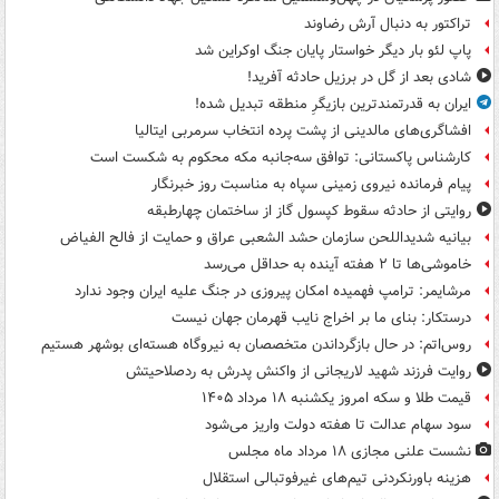
تراکتور به دنبال آرش رضاوند
پاپ لئو بار دیگر خواستار پایان جنگ اوکراین شد
شادی بعد از گل در برزیل حادثه آفرید!
ایران به قدرتمندترین بازیگرِ منطقه تبدیل شده!
افشاگری‌های مالدینی از پشت پرده انتخاب سرمربی ایتالیا
کارشناس پاکستانی: توافق سه‌جانبه مکه محکوم به شکست است
پیام فرمانده نیروی زمینی سپاه به مناسبت روز خبرنگار
روایتی از حادثه سقوط کپسول گاز از ساختمان چهارطبقه
بیانیه شدیداللحن سازمان حشد الشعبی عراق و حمایت از فالح الفیاض
خاموشی‌ها تا ۲ هفته آینده به حداقل می‌رسد
مرشایمر: ترامپ فهمیده امکان پیروزی در جنگ علیه ایران وجود ندارد
درستکار: بنای ما بر اخراج نایب قهرمان جهان نیست
روس‌اتم: در حال بازگرداندن متخصصان به نیروگاه هسته‌ای بوشهر هستیم
روایت فرزند شهید لاریجانی از واکنش پدرش به ردصلاحیتش
قیمت طلا و سکه امروز یکشنبه ۱۸ مرداد ۱۴۰۵
سود سهام عدالت تا هفته دولت واریز می‌شود
نشست علنی مجازی ۱۸ مرداد ماه مجلس
هزینه باورنکردنی تیم‌های غیرفوتبالی استقلال