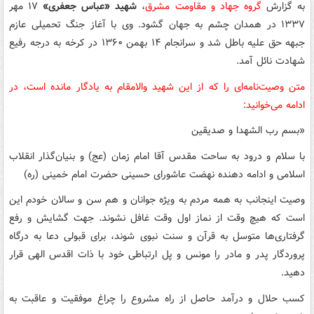
به گزارش
گروه جهاد و مقاومت مشرق
،
شهید «عباس جعفری»
۱۷ مهر
۱۳۳۷ در همدان چشم به جهان گشود. وی با آغاز جنگ تحمیلی عازم
جبهه حق علیه باطل شد و سرانجام ۱۴ بهمن ۱۳۶۰ در کرخه به درجه رفیع
شهادت نائل آمد.
متن وصیت‌نامه‌ای را که از این شهید والامقام به یادگار مانده است، در
ادامه می‌خوانید:
«بسم رب الشهدا و صدیقین
با سلام و درود به ساحت مقدس آقا امام زمان (عج) و بنیان‌گذار انقلاب
اسلامی و ادامه دهنده نهضت عاشورای حسینی حضرت امام خمینی (ره)
وصیت اینجانب به همه مردم به ویژه جوانان و هم سن و سالان خودم این
است که هیچ وقت از نماز اول وقت غافل نشوند. جهت گشایش و رفع
گرفتاری‌ها متوسل به قرآن و سنت نبوی شوند، برای قبولی دعا به درگاه
پروردگار پدر و مادر را مونس و پل ارتباطی خود با ذات اقدس الهی قرار
دهید.
کسب حلال و درآمد حاصل از راه مشروع را چراغ موفقیت و عاقبت به