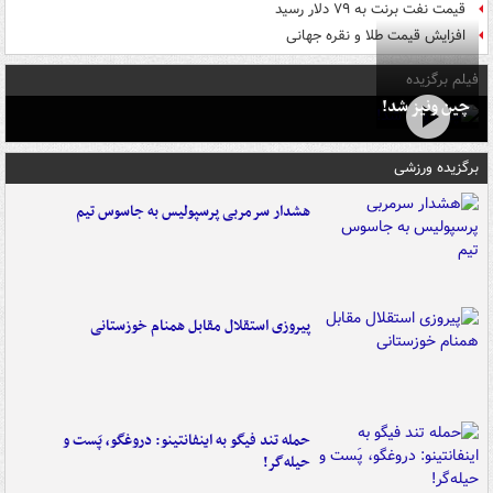
قیمت نفت برنت به ۷۹ دلار رسید
افزایش قیمت طلا و نقره جهانی
فیلم برگزیده
چین ونیز شد!
برگزیده ورزشی
هشدار سرمربی پرسپولیس به جاسوس تیم
پیروزی استقلال مقابل همنام خوزستانی
حمله تند فیگو به اینفانتینو: دروغگو، پَست‌ و
حیله‌گر!