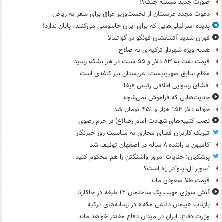
صورت جدید مسئله جنگ؟!
دعوت مجدد عربستان از نخست‌وزیر عراق برای سفر به ریاض
پدیده اسرائیلی‌هایی که برای ایران جاسوسی می‌کنند، پایان ندارد!
فوران شدید آتشفشان فوئگو در گواتمالا
هدیه ویژه شهردار ترکیه‌ای به صلاح
قیمت نفت به ۸۳ دلار و ۵۵ سنت در هر بشکه رسید
مقام سابق صهیونیست: عربستان ببر کاغذی است
افشای رسوایی اخلاقی رئیس فیفا
جنایت‌هایی که فراموش نمی‌شوند
حواله دلار ۱۵۴ هزار و ۴۵۱ تومان شد
نصب کتیبه‌های شهادت امام رضا(ع) در حرم رضوی
تبریک کاربران فضای مجازی به مناسبت روز خبرنگار
کامیون با راننده ۸ ساله در اصفهان توقیف شد
پزشکیان: جنایات امروز واشنگتن را هم محکوم کنید
"سوپر ال‌نینو"در راه است؟
قیمت طلا صعودی ماند
آتش سوزی مهیب یک ساختمان ۱۲ طبقه در جاکارتا
بازتاب «پیمان دفاعی مکه» در رسانه‌های ترکیه
وزارت دفاع: ایران در میدان دفاع مقتدر خواهد ماند