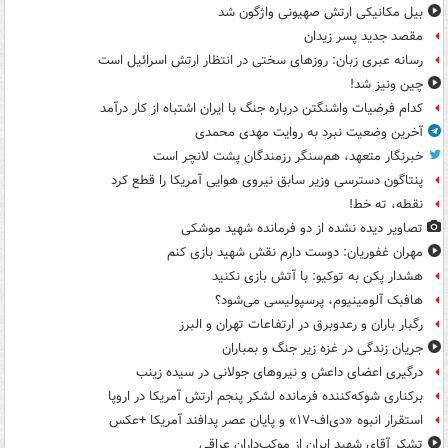
بیل مکانیکی ارتش صهیونی واژگون شد
مقصد جدید پسر زیدان
رسانه عبری زبان: روزهای سختی در انتظار ارتش اسرائیل است
چین ونیز شد!
کدام فرضیات واشنگتن درباره جنگ با ایران اشتباه از کار درآمد
آخرین وضعیت نبرد به روایت مهدی محمدی
خبرنگار متعهد، هم‌سنگر رزمندگان پشت لانچر است
پنتاگون دسترسی وزیر سابق نیروی هوایی آمریکا را قطع کرد
نقطه، ته خط!
تصاویر دیده‌ نشده از دو فرمانده شهید موشکی
مهران غفوریان: دوست دارم نقش شهید بازی کنم
هشدار پکن به توکیو: با آتش بازی نکنید
هافبک آلومینیوم، پرسپولیسی می‌شود؟
رگبار باران و رعدوبرق در ارتفاعات تهران و البرز
جریان زندگی در غزه زیر جنگ و بمباران
درگیری اعضای داعش و نیروهای جولانی در سیده زینب
برکناری شوکه‌کننده فرمانده لشکر پنجم ارتش آمریکا در اروپا
استقرار انبوه «دی‌اف‑۱۷» و پایان عصر پدافند آمریکا +عکس
تشکر آقای شهید ایران از موکب‌داران عراقی