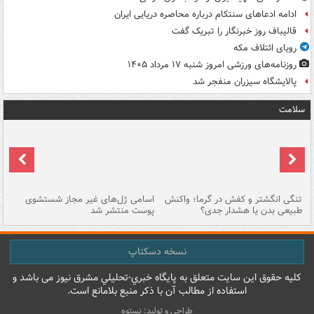
ادامه ادعاهای سنتکام درباره محاصره دریایی ایران
قالیباف روز خبرنگار را تبریک گفت
رویای ائتلاف مکه
روزنامه‌های ورزشی امروز ‌شنبه ۱۷ مرداد ۱۴۰۵
پالایشگاه سیزران منفجر شد
سلامت
تنگی انگشتر و کفش در گرما؛ واکنش
اسامی ژل‌های غیر مجاز شستشوی
مر
طبیعی بدن یا هشدار جدی؟
پوست منتشر شد
نسخه دسکتاپ
کليه حقوق اين سايت متعلق به پایگاه خبري-تحليلي مشرق نيوز می باشد و
استفاده از مطالب آن با ذکر منبع بلامانع است.
طراحی و تولید: نستوه