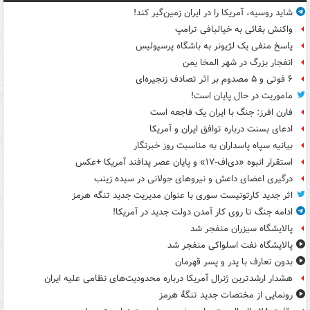
شاید روسیه، آمریکا را در ایران زمین‌گیر کند!
واکنش بقائی به خیالبافی ترامپ
پاسخ منفی یک لژیونر به باشگاه پرسپولیس
انفجار بزرگ در شهر المخا یمن
۶ فوتی و ۵ مصدوم بر اثر تصادف زنجیره‌ای
ماموریت در حال پایان است!
فارن افرز: جنگ با ایران یک فاجعه است
ادعای بسنت درباره توافق ایران و آمریکا
بیانیه سپاه پاسداران به مناسبت روز خبرنگار
استقرار انبوه «دی‌اف‑۱۷» و پایان عصر پدافند آمریکا +عکس
درگیری اعضای داعش و نیروهای جولانی در سیده زینب
اثر جدید کارتونیست سوری با عنوان مدیریت جدید تنگه هرمز
ادامه جنگ تا روی کار آمدن دولت جدید در آمریکا!
پالایشگاه سیزران منفجر شد
پالایشگاه نفت اسلواکی منفجر شد
بدون تعارف با پدر و پسر قهرمان
هشدار ارشدترین ژنرال آمریکا درباره محدودیت‌های نظامی علیه ایران
رونمایی از مختصات جدید تنگۀ هرمز