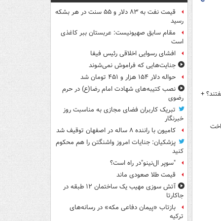
قیمت نفت به ۸۳ دلار و ۵۵ سنت در هر بشکه
رسید
مقام سابق صهیونیست: عربستان ببر کاغذی
است
افشای رسوایی اخلاقی رئیس فیفا
جنایت‌هایی که فراموش نمی‌شوند
حواله دلار ۱۵۴ هزار و ۴۵۱ تومان شد
نصب کتیبه‌های شهادت امام رضا(ع) در حرم
تند؟ +
رضوی
تبریک کاربران فضای مجازی به مناسبت روز
خبرنگار
اخت
کامیون با راننده ۸ ساله در اصفهان توقیف شد
پزشکیان: جنایات امروز واشنگتن را هم محکوم
کنید
"سوپر ال‌نینو"در راه است؟
قیمت طلا صعودی ماند
آتش سوزی مهیب یک ساختمان ۱۲ طبقه در
جاکارتا
بازتاب «پیمان دفاعی مکه» در رسانه‌های
ترکیه