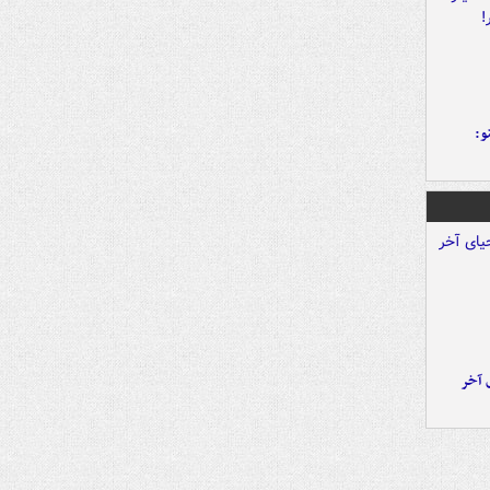
و:
 آخر