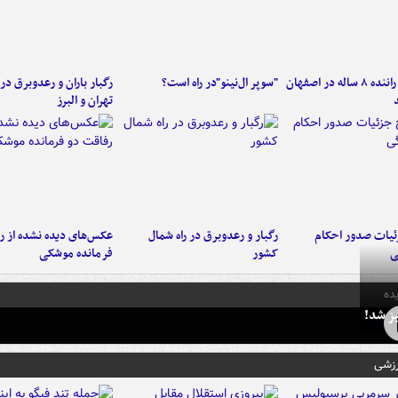
کامیون با راننده ۸ ساله در اصفهان
"سوپر ال‌نینو"در راه است؟
رگبار باران و رعدوبرق در 
تهران و البرز
ئیات صدور احکام
رگبار و رعدوبرق در راه شمال
عکس‌های دیده نشده از ر
ی
کشور
فرمانده‌ موشکی
ده
ز شد!
رزشی