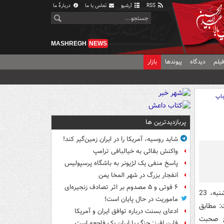
RSS
آرشیو
تماس با ما
دربارهٔ ما
MASHREGH
NEWS
یلم
دیدگاه
پیوندها
بازار
اپ
پربازدیدترین ها
شاید روسیه، آمریکا را در ایران زمین‌گیر کند!
واکنش بقائی به خیالبافی ترامپ
پاسخ منفی یک لژیونر به باشگاه پرسپولیس
انفجار بزرگ در شهر المخا یمن
۶ فوتی و ۵ مصدوم بر اثر تصادف زنجیره‌ای
اکبر رنجبرزاده عضو هیأت رئیسه مجلس در جلسه علنی امروز (چهارشنبه، 23
ماموریت در حال پایان است!
: مطابق
ادعای بسنت درباره توافق ایران و آمریکا
اح صحبت
فارن افرز: جنگ با ایران یک فاجعه است