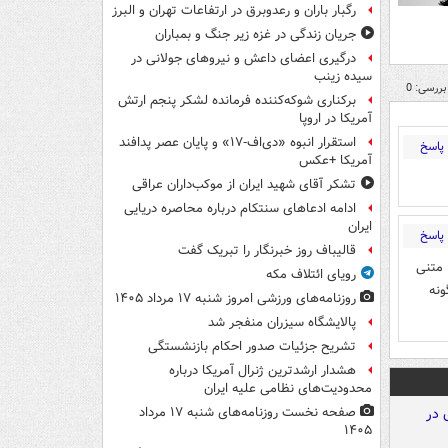
رگبار باران و رعدوبرق در ارتفاعات تهران و البرز
جریان زندگی در غزه زیر جنگ و بمباران
درگیری اعضای داعش و نیروهای جولانی در
سیده زینب
بررسی: 0
برکناری شوکه‌کننده فرمانده لشکر پنجم ارتش
آمریکا در اروپا
استقرار انبوه «دی‌اف‑۱۷» و پایان عصر پدافند
پاسخ
آمریکا +عکس
تشکر آقای شهید ایران از موکب‌داران عراقی
ادامه ادعاهای سنتکام درباره محاصره دریایی
ایران
پاسخ
قالیباف روز خبرنگار را تبریک گفت
 متنی
رویای ائتلاف مکه
ونه
روزنامه‌های ورزشی امروز ‌شنبه ۱۷ مرداد ۱۴۰۵
پالایشگاه سیزران منفجر شد
تشریح جزئیات صدور احکام بازنشستگی
هشدار ارشدترین ژنرال آمریکا درباره
محدودیت‌های نظامی علیه ایران
صفحه نخست روزنامه‌های شنبه ۱۷ مرداد
۱۴۰۵