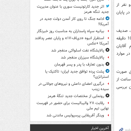
 نفر از
اثر جدید کارتونیست سوری با عنوان مدیریت
در پایان
جدید تنگه هرمز
ادامه جنگ تا روی کار آمدن دولت جدید در
آمریکا!
ی، صدیف
بیانیه سپاه پاسداران به مناسبت روز خبرنگار
بدری ، حسین مقصودی، محمود صادقی، نادر قاضی‌پور و مهرداد بائوج لاهوتی هرکدام 10 دقیقه
استقرار انبوه «دی‌اف‑۱۷» و پایان عصر پدافند
آمریکا +عکس
 آقایان
پالایشگاه نفت اسلواکی منفجر شد
تکمیلی را در موارد
پالایشگاه سیزران منفجر شد
بدون تعارف با پدر و پسر قهرمان
فق صورت
پشت پرده توافق جدید ایران؛ تاکتیک یا
استراتژی؟
ساعت صحبت می‌کنند و نمایندگان نیز 1 و نیم ساعت از
درگیری اعضای داعش و نیروهای جولانی در
طول مدت زمان بررسی
سیده زینب
رونمایی از مختصات جدید تنگۀ هرمز
رقابت ۲۸ والیبالیست برای حضور در فهرست
نهایی تیم ملی
وینگر آفریقایی پرسپولیس ماندنی شد
آخرین اخبار