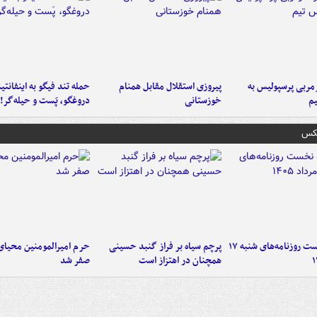
ربی پرسپولیس به
پیروزی استقلال مقابل همنام
حمله تند فیگو به اینفانتین
م
خوزستانی
دروغگو، پَست‌ و حیله‌گر!
عکس
صفحه نخست روزنامه‌های شنبه ۱۷
پرچم سیاه بر فراز گنبد حسینی
حرم امیرالمومنین محیای
همچنان در اهتزاز است
صفر شد