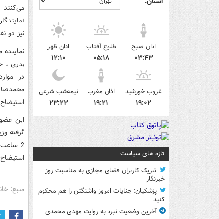
استان:
می‌کنند 
نمایندگان
نیز دو نف
اذان صبح
طلوع آفتاب
اذان ظهر
نماینده 
۱۲:۱۰
۰۵:۱۸
۰۳:۴۳
در موارد
غروب خورشید
اذان مغرب
نیمه‌شب شرعی
استیضاح ا
۲۳:۲۳
۱۹:۲۱
۱۹:۰۲
این عضو 
تازه های سیاست
استیضاح 
تبریک کاربران فضای مجازی به مناسبت روز
خبرنگار
منبع: خان
پزشکیان: جنایات امروز واشنگتن را هم محکوم
کنید
آخرین وضعیت نبرد به روایت مهدی محمدی