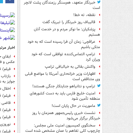
خبرنگار متعهد، هم‌سنگر رزمندگان پشت لانچر
است
نقطه، ته خط!
قالیباف روز خبرنگار را تبریک گفت
پزشکیان: ما نوکر مردم و در خدمت آنان
هستیم
عراقچی: زمان آن فرا رسیده است که به خود
متکی باشیم
اخبار مرتب
ترامپ التماس‌کننده توافقی است که خود
ابقای ح
ویران کرد
عکس و فی
واکنش بقائی به خیالبافی ترامپ
فیلم/ ق
اظهارات وزیر خزانه‌داری آمریکا با مواضع قبلی
بازتاب
وی متناقض است
جوایز به 
ترامپ و نتانیاهو جنایتکار جنگی هستند!
اخلال د
امنیت خلیج فارس باید به دست کشورهای
فیلم/ ق
منطقه تأمین شود
قاضی پو
ماموریت در حال پایان است!
فیلم/ ا
نشست خبری رئیس‌جمهور همزمان با روز
فیلم/ 
خبرنگار برگزار می‌شود
نوروزی:
سخنگوی کمیسیون امنیت ملی مجلس:
چارچوب کلی تفاهم با عمان مشخص شده است
فیلم/ ن