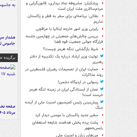
پزشکیان: مشروطه نماد بیداری، قانون‌گرایی و
مردم‌سالاری ملت ایران است
بقائی: برنامه‌ای برای سفر به قطر و پاکستان
نداریم
رایزنی وزیر امور خارجه ایتالیا با عراقچی
بررسی چالش‌های جمعیتی در چهارمین جلسه
هشدار سرم
قرارگاه جوانی جمعیت قوه قضا
جاسوس تی
شرط بازگشایی تنگه هرمز چیست؟
توئیت وزیر ارشاد درباره یک تکذیبیه از دفتر
برگزیده 
رهبری
حمایت ایران از تصمیمات رهبران فلسطینی در
روند مذاکرات
رسوایی در اردوگاه دشمن!
عمان از ایستادگی ایران در زمینه تنگه هرمز
خرسند است!
پیش‌بینی رئیس کمیسیون امنیت ملی از آینده
جنگ
مرداد ۱۴۰۵
سفیر جدید پاکستان با مومنی دیدار کرد
پشت پرده پخش هدفمند شایعه استعفای
رئیس‌جمهور
مرزهای زبان و امنیت ملی