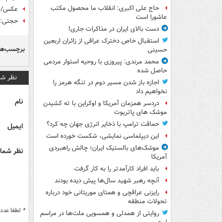
حاج علی اکبری: انقلاب ما محصول مکتب
عکس/ ج
عاشورا است
حجتی: ا
دست بالای ایران در مذاکرات جاری!
استقبال خاص دخترک عراقی از زائران اربعین
برچسب‌ها
حسینی
محمد مرندی: پیروزی با روحیه استوار مردمی
حاصل شده
نظر شم
اجازه باز شدن مسیر دوم در تنگه هرمز را
نخواهیم داد
نام
دردسر همزمان آمریکا و اوکراین با ته کشیدن
موشک های پاتریوت
حماقت ترامپ با ذخایر انرژی جهان چه کرد؟
ایمیل
این دیپلماسی نمایشی، شکست خورده است
موشک‌های بالستیک ایران؛ چالش راهبردی
نظر شما 
آمریکا
باید افراد کارآمدتر را به کار گرفت
آنچه رهبر شهید سال‌ها پیش دیده بودند
رایزنی عراقچی و همتای موریتانی خود درباره
تحولات منطقه
*
لطفا عدد م
روایتی از همدلی و همسویی ملت‌ها در مراسم