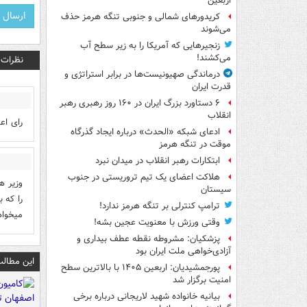
اربعین
کریدورهای شمالی و جنوبی تنگه هرمز حذف
می‌شوند
زنجیرهایی که آمریکا را به زیر سطح آب
می‌کشند!
نظرات
درماندگی صهیونیست‌ها در برابر استراتژی و
قدرت ایران
۶ دستاورد بزرگ ایران در ۱۶۰ روز رهبری رهبر
انقلاب
رای اع
ادعای شبکه «الحدث» درباره ایجاد گذرگاه
موقت در تنگه هرمز
ابتکارات رهبر انقلاب در میدان نبرد
هلاکت اعضای یک تیم تروریستی در جنوب
وزیر ه
سیستان
را که 
ترامپ کنترلی بر تنگه هرمز ندارد!
میخواه
وقتی ورزش با معنویت عجین بشه!
پزشکیان: مشروطه نقطه عطف بیداری و
آزادی‌خواهی ملت ایران بود
این مطالب
پورجمشیدیان: اربعین ۱۴۰۵ با بالاترین سطح
امنیت برگزار شد
بیانیه خانواده شهید لاریجانی درباره برخی