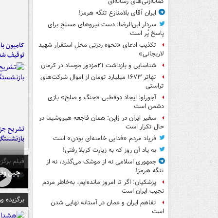
گمانه‌زنی‌های رسانه‌ای
ایران آقای بلامنازع تنگه هرمز!
سردار ابن‌الرضا: دست نیروهای مسلح برای
پاسخ پُر است
تکذیب ادعای «نحوه ردزنی محل استقرار شهید
لاریجانی»
توقیف شد
شناسایی و بازداشت ۲۱مزدور موساد در کرمان
تهاتر ۱۶۷۳ میلیارد تومان از اموال شرکت‌های
تراستی
آجورلو: ایجاد دوقطبی «جنگ و صلح‌» بازی
دشمن است
سفیر ایران در ژاپن: همان فاجعه هیروشیما در
حال تکرار است
تشریح جز
بازنشستگ
فریاد مردم «فدایی خامنه‌ای بودن» است
به یاد آن روز که به زیارت کربلا رفتی!
فیلم برگزی
جمهوری اسلامی نه از موشک می‌گذرد، نه از
تنگه هرمز!
چین ونی
پزشکیان: اگر تا امروز مانده‌ایم، به‌خاطر مردم
نجیب ایران است
برگزیده و
تفاهم ایران و عمان در آستانه نهایی شدن
است