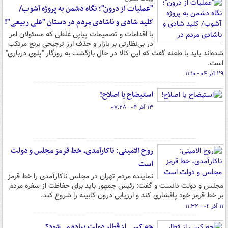
"عملیات از درون"؛ نگاه دشمن به پروژه آشوب/
کلید شادی و ناشادی مردم در دستان "علی ربیعی"!
با اقدامات و تصمیمات پیاپی غلطی که مسئولان امر
در بی‌نظارتی بر بازار و حذف ارز ترجیحی برنج مرتکب
شده‌اند باید با طعنه گفت که این کالا در حال بازگشت به روزگار "پلوی درباری"
است.
۲۹ آذر ۰۴ - ۱۱:۱۰
استیضاح یا اصلاح!
۱۳ آذر ۰۴ - ۰۷:۲۸
روح الامینی: ناکارآمدی، خط قرمز مجلس و دولت
است
نماینده مردم تهران در مجلس ناکارآمدی را خط قرمز
مجلس و دولت دانست و گفت: رئیس جمهور باید برای حفاظت از سفره مردم
بر خط قرمز خود پافشاری کند و ارزیابی درون کابینه را شروع کند.
۱۱ آذر ۰۴ - ۱۱:۳۲
چه کسی از قطار دولت پیاده می‌شود؟