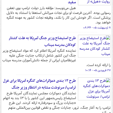
سفید
هیل می‌نویسد: مؤلفه بارز دولت ترامپ بوی تعفن
رسوایی بوده. آخرین فرصت او برای نجات میراثش استعفا با استناد به دلایل
پزشکی است. اگر خودش این کار را ‌نکند، وظیفه نجات کشور به عهده کنگره
خواهد بود.
۸ اردیبهشت ۰۵ - ۰۸:۳۴
طرح استیضاح وزیر جنگ آمریکا به علت کشتار
کودکان مدرسه میناب
نماینده کنگره آمریکا اعلام کرد که مواد استیضاح وزیر
جنگ این کشور شامل ارتکاب جنایت جنگی علیه
غیرنظامیان ایرانی از جمله دانش‌آموزان مدرسه میناب
را ارائه کرده است.
۲۷ فروردین ۰۵ - ۱۰:۱۴
طرح ۱۳ بندی دموکرات‌های کنگره آمریکا برای عزل
ترامپ/ سرنوشت مشابه در انتظار وزیر جنگ
نمایندگان دموکرات مجلس نمایندگان آمریکا طرح
استیضاح رئیس‌جمهور این کشور را با ۱۳ بند به اتهام
«جنایات بزرگ و سوءرفتار» ارائه کردند. این طرح
ترامپ را به آغاز جنگ، ترور، جنایات جنگی و نقض قوانین بین‌المللی متهم
می‌کند.