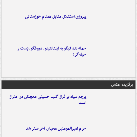
پیروزی استقلال مقابل همنام خوزستانی
حمله تند فیگو به اینفانتینو: دروغگو، پَست‌ و
حیله‌گر!
برگزیده عکس
پرچم سیاه بر فراز گنبد حسینی همچنان در اهتزاز
است
حرم امیرالمومنین محیای آخر صفر شد