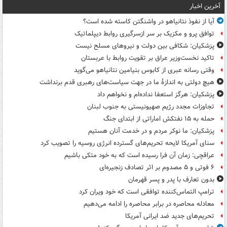
آخرین اخبار
آیا از نفوذ نتانیاهو در واشنگتن کاسته شده است؟
توافق پرو و مکزیک بر سر ازسرگیری روابط دیپلماتیک
پزشکیان: شکافی بین دولت و نیروهای مسلح نیست
تاکید نخست‌وزیر عراق بر تقویت روابط با عربستان
وقتی رسانه عبری از کابوس بنیامین نتانیاهو می‌گوید
هیچ دولتی به اندازۀ ما در جهت سیاست‌های رهبری قدم برنداشت
پزشکیان: هرگز استعفا نداده‌ام و نخواهم داد
تجاوزات مجدد رژیم صهیونیستی به جنوب لبنان
حمله به ۱۵ نفتکش‌ اماراتی از ابتدای جنگ
پزشکیان: ما نوکر مردم و در خدمت آنان هستیم
سنای آمریکا لایحه تحریم‌های گسترده انرژی روسیه را تصویب کرد
عراقچی: زمان آن فرا رسیده است که به خود متکی باشیم
۶ فوتی و ۵ مصدوم بر اثر تصادف زنجیره‌ای
بدون تعارف با پدر و پسر قهرمان
ترامپ التماس‌کننده توافقی است که خود ویران کرد
معادله محاصره در برابر محاصره را ادامه می‌دهیم
تحریم‌های جدید ضد ایرانی آمریکا