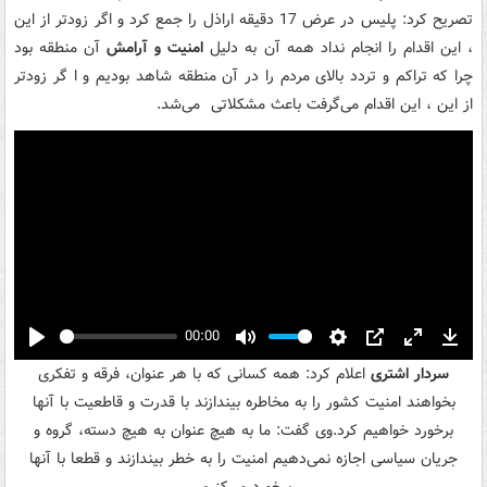
تصریح کرد: پلیس در عرض 17 دقیقه اراذل را جمع کرد و اگر زودتر از این
، این اقدام را انجام نداد همه آن به دلیل
امنیت و آرامش
آن منطقه بود
چرا که تراکم و تردد بالای مردم را در آن منطقه شاهد بودیم و ا گر زودتر
از این ، این اقدام می‌گرفت باعث مشکلاتی می‌شد.
00:00
Play
Mute
Settings
PIP
Enter
Down
سردار اشتری
اعلام کرد: همه کسانی که با هر عنوان، فرقه و تفکری
fullscreen
بخواهند امنیت کشور را به مخاطره بیندازند با قدرت و قاطعیت با آنها
برخورد خواهیم کرد.وی گفت: ما به هیچ عنوان به هیچ دسته، گروه و
جریان سیاسی اجازه نمی‌دهیم امنیت را به خطر بیندازند و قطعا با آنها
برخورد می‌کنیم.