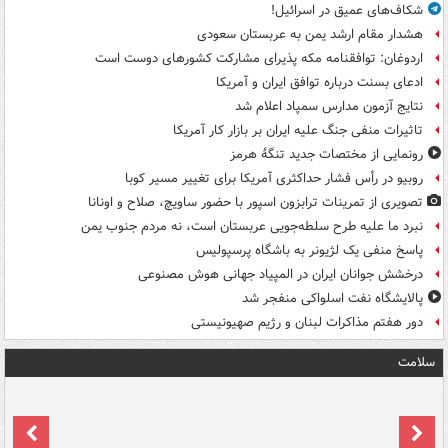
شکاف‌های عمیق در اسرائیل!
هشدار مقام ارشد یمن به عربستان سعودی
اردوغان: توافقنامه مکه پذیرای مشارکت کشورهای دوست است
ادعای بسنت درباره توافق ایران و آمریکا
نتایج آزمون مدارس سمپاد اعلام شد
تاثیرات منفی جنگ علیه ایران بر بازار کار آمریکا
رونمایی از مختصات جدید تنگۀ هرمز
روبیو در رأس فشار حداکثری آمریکا برای تغییر مسیر کوبا
تصویری از تمرینات ترابزون اسپور با حضور ساویچ، صلاح و اونانا
نبرد ما علیه طرح سلطه‌جویی عربستان است، نه مردم جنوب یمن
پاسخ منفی یک لژیونر به باشگاه پرسپولیس
درخشش جوانان ایران در المپیاد جهانی هوش مصنوعی
پالایشگاه نفت اسلواکی منفجر شد
دور هفتم مذاکرات لبنان و رژیم صهیونیستی
سلامت
ت