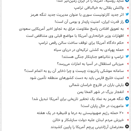
شاید روسیه، آمریکا را در ایران زمین‌گیر کند!
واکنش بقائی به خیالبافی ترامپ
اثر جدید کارتونیست سوری با عنوان مدیریت جدید تنگه هرمز
راز قدرت ایران، امنیت پایدار و بومی آن است!
به تعویق افتادن پاسخ مقاومت عراق به تجاوز اخیر آمریکایی سعودی
اظهارات وزیر خزانه‌داری آمریکا با مواضع قبلی وی متناقض است
حکم دادگاه آمریکا برای توقف ساخت سالن رقص ترامپ
حمله پهپادی به کشتی ترکیه‌ای در دریای سیاه
ترامپ و نتانیاهو جنایتکار جنگی هستند!
میزبانی استقلال در آسیا به امارات می‌رسد؟
سامانه موشکی پاتریوت چیست و چرا ذخایر آن رو به اتمام است؟
امنیت خلیج فارس باید به دست کشورهای منطقه تأمین شود
بارش باران در فاروج خراسان شمالی
انفجار بزرگ در شهر المخا یمن
تنگه هرمز به نماد یک تحقیر تاریخی برای آمریکا تبدیل شد!
ماموریت در حال پایان است!
۲۰ حمله رژیم صهیونیستی به درعا و قنیطره در یک هفته
خیزش مردم لبنان علیه دولت سازشکار و خائن
معترضان آرژانتینی پرچم آمریکا را پایین کشیدند