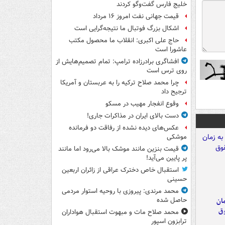
خلیج فارس گفت‌وگو کردند
قیمت جهانی نفت امروز ۱۶ مرداد
اشکال بزرگ فوتبال ما نتیجه‌گرایی است
حاج علی اکبری: انقلاب ما محصول مکتب
عاشورا است
افشاگری برادرزاده ترامپ: تمام تصمیم‌هایش از
روی ترس است
چرا محمد صلاح ترکیه را به عربستان و آمریکا
ترجیح داد
وقوع انفجار مهیب در مسکو
دست بالای ایران در مذاکرات جاری!
عکس‌های دیده نشده از رفاقت دو فرمانده‌
موشکی
قیمت بنزین مانند موشک بالا می‌رود اما مانند
پر پایین می‌آید!
استقبال خاص دخترک عراقی از زائران اربعین
حسینی
محمد مرندی: پیروزی با روحیه استوار مردمی
مان
حاصل شده
وق
محمد صلاح مات و مبهوت استقبال هواداران
ترابزون اسپور