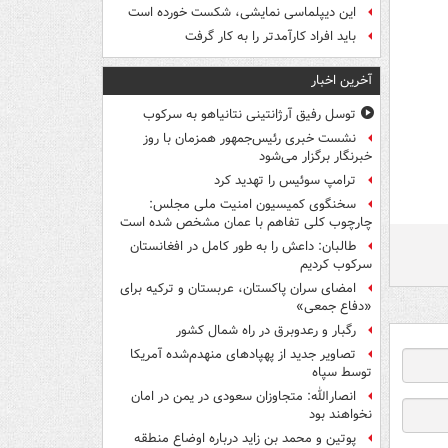
این دیپلماسی نمایشی، شکست خورده است
باید افراد کارآمدتر را به کار گرفت
آخرین اخبار
توسل رفیق آرژانتینی نتانیاهو به سرکوب
نشست خبری رئیس‌جمهور همزمان با روز
خبرنگار برگزار می‌شود
ترامپ سوئیس را تهدید کرد
سخنگوی کمیسیون امنیت ملی مجلس:
چارچوب کلی تفاهم با عمان مشخص شده است
طالبان: داعش را به طور کامل در افغانستان
سرکوب کردیم
امضای سران پاکستان، عربستان و ترکیه برای
«دفاع جمعی»
رگبار و رعدوبرق در راه شمال کشور
تصاویر جدید از پهپادهای منهدم‌شده آمریکا
توسط سپاه
انصارالله: متجاوزان سعودی در یمن در امان
نخواهند بود
پوتین و محمد بن زاید درباره اوضاع منطقه