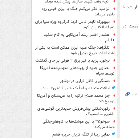
آنچه رهبر شهید سال‌ها پیش دیده بودند
ار شد با
ترامپ: فکر می‌کنم جنگ با ایران خیلی زود
پایان می‌یابد
نیویورک تایمز فاش کرد: کارگروه ویژه سیا برای
ومیت در
تفرقه افکنی در کوبا
هشدار افسر ارشد آمریکایی به کاخ سفید
+فیلم
تلگراف: جنگ علیه ایران ممکن است به یکی از
اشتباهات تاریخ تبدیل شود
برخورد پراید با تیر برق ۲ فوتی بر جای گذاشت
تصاویر جدید از پهپادهای منهدم‌شده آمریکا
توسط سپاه
دستگیری قاتل فراری در نوشهر
ایالات متحده واقعاً یک «ببر کاغذی» است!
چرا محمد صلاح ترکیه را به عربستان و آمریکا
ترجیح داد
رکوردشکنی پیش‌فروش جدیدترین گوشی‌های
تاشوی سامسونگ
سوخو۳۵ با این موشک‌ها به ناوهای‌جنگی
حمله می‌کند
نمایی زیبا از تنگه کریان جزیره قشم