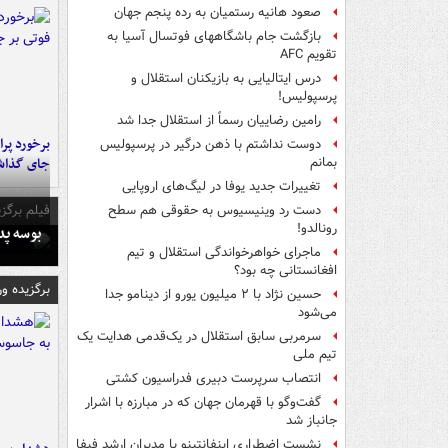
صعود هانیه رستمیان به رده پنجم جهان
بازگشت جام باشگاههای فوتسال آسیا به
تقویم AFC
درس ایتالیایی‌ به بازیکنان استقلال و
پرسپولیس!
رامین رضاییان رسماً از استقلال جدا شد
دوست نداشتم با ذهن درگیر در پرسپولیس
جای گذا
بمانم
تغییرات جدید یوفا در لیگ‌های اروپایی
فیلم برگزی
دست رد وینیسیوس به حقوقی هم سطح
رونالدو!
بوسه‌ پ
ماجرای خواهرخواندگی استقلال و تیم
افغانستانی چه بود؟
برگزیده و
حسین نژاد با ۲ میلیون یورو از دینامو جدا
می‌شود
سرمربی سابق استقلال در یک‌قدمی هدایت یک
تیم ملی
انتصاب سرپرست دبیری فدراسیون کشتی
گفت‌وگو با قهرمان جهان که در مبارزه با اشرار
جانباز شد
نشست اضطراری اینفانتینو با مدیران ارشد فیفا