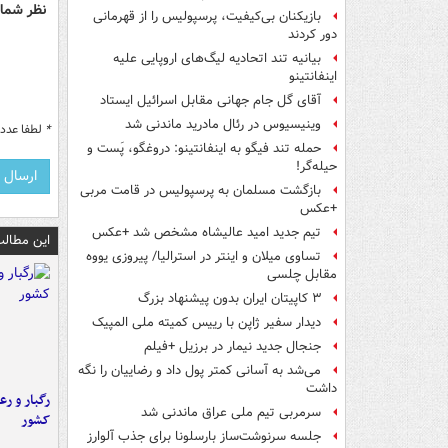
نظر شما 
بازیکنان بی‌کیفیت، پرسپولیس را از قهرمانی
دور کردند
بیانیه تند اتحادیه لیگ‌های اروپایی علیه
اینفانتینو
آقای گل جام جهانی مقابل اسرائیل ایستاد
وینیسیوس در رئال مادرید ماندنی شد
*
لطفا عدد م
حمله تند فیگو به اینفانتینو: دروغگو، پَست‌ و
حیله‌گر!
بازگشت مسلمان به پرسپولیس در قامت مربی
+عکس
تیم جدید امید عالیشاه مشخص شد +عکس
این مطالب
تساوی میلان و اینتر در استرالیا/ پیروزی یووه
مقابل چلسی
۳ کاپیتان ایران بدون پیشنهاد بزرگ
دیدار سفیر ژاپن با رییس کمیته ملی المپیک
جنجال جدید نیمار در برزیل +فیلم
می‌شد به آسانی کمتر پول داد و رضاییان را نگه
داشت
رگبار و رع
سرمربی تیم ملی عراق ماندنی شد
کشور
جلسه سرنوشت‌ساز بارسلونا برای جذب آلوارز