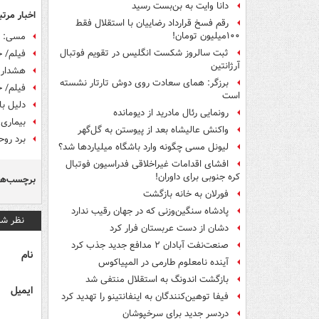
دانا وایت به بن‌بست رسید
اخبار مرتب
رقم فسخ قرارداد رضاییان با استقلال فقط
۱۰۰میلیون تومان!
مسی: ج
ثبت سالروز شکست انگلیس در تقویم فوتبال
فیلم/ خلاص
آرژانتین
هشدار 
برزگر: همای سعادت روی دوش تارتار نشسته
فیلم/ خلاصه
است
دلیل ب
رونمایی رئال مادرید از دیومانده
بیماری 
واکنش عالیشاه بعد از پیوستن به گل‌گهر
برد روح
لیونل مسی چگونه وارد باشگاه میلیاردها شد؟
افشای اقدامات غیراخلاقی فدراسیون فوتبال
کره جنوبی برای داوران!
برچسب‌ها
فورلان به خانه بازگشت
پادشاه سنگین‌وزنی که در جهان رقیب ندارد
نظر شم
دشان از دست عربستان فرار کرد
صنعت‌نفت آبادان ۲ مدافع جدید جذب کرد
نام
آینده نامعلوم طارمی در المپیاکوس
بازگشت اندونگ به استقلال منتفی شد
ایمیل
فیفا توهین‌کنندگان به اینفانتینو را تهدید کرد
دردسر جدید برای سرخپوشان