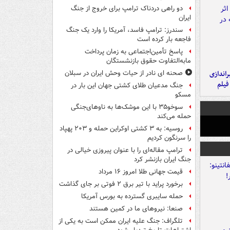
دو راهی دردناک ترامپ برای خروج از جنگ
ایران
سندرز: ترامپ فاسد، آمریکا را وارد یک جنگ
فاجعه بار کرده است
پاسخ تأمین‌اجتماعی به زمان پرداخت
مابه‌التفاوت حقوق بازنشستگان
یراندازی
صحنه ای نادر از حیات وحش ایران در سبلان
فیلم
جنگ مدعیان طلای کشتی جهان این بار در
مسکو
سوخو۳۵ با این موشک‌ها به ناوهای‌جنگی
حمله می‌کند
روسیه: به ۳ کشتی اوکراین حمله و ۲۰۳ پهپاد
را سرنگون کردیم
ترامپ مقاله‌ای را با عنوان پیروزی خیالی در
جنگ ایران بازنشر کرد
قیمت جهانی طلا امروز ۱۶ مرداد
برخورد پراید با تیر برق ۲ فوتی بر جای گذاشت
حمله سایبری گسترده به بورس آمریکا
صنعا: نیروهای ما در کمین‌ هستند
تلگراف: جنگ علیه ایران ممکن است به یکی از