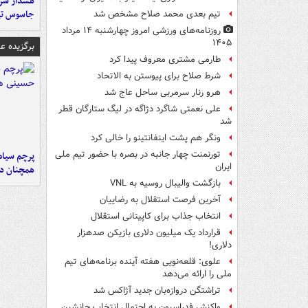
هشدار سرم
جاسوس تی
تیم بعدی محمد صلاح مشخص شد
روزنامه‌های ورزشی امروز چهارشنبه ۱۴ مرداد
۱۴۰۵
برگزیده 
طارمی مشتری معروف پیدا کرد
شرط صلاح برای پیوستن به الاتحاد
هرو رنار سرمربی ساحل عاج شد
علی نعمتی شاگرد دژاگه در لیگ ستارگان قطر
شد
ونگر هم پشت اینفانتینو را خالی کرد
تورنمنت چهار جانبه در بصره با حضور تیم ملی
پرچم سیاه
ایران
همچنان در
بازگشت والیبال روسیه به VNL
آخرین فرصت استقلال به رضاییان
انتخاب جذاب برای کاپیتانی استقلال
قرارداد یک میلیون دلاری بازیکن صدهزار
دلاری!
علوی: قلعه‌نویی هفته آینده برنامه‌های تیم
ملی را ارائه می‌دهد
تراِشتگن دروازه‌بان جدید آژاکس شد
واکنش فدراسیون به احتمال انتخاب جانشین