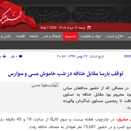
جمعه ۱۶ مرداد ۱۴۰۵ -
Aug 7 2026
ی
دفاع و امنیت
جهاد و مقاومت
حسینیه
فرهنگ و هنر
جامعه
اقتصاد
عکس و ف
830
تاریخ انتشار:
۲۲ بهمن ۱۳۹۶ - ۲۰:۵۷
۰ نظر
چ
توقف بارسا مقابل ختافه در شب خاموش مسی و سوارس
ا در مصافی که از حضور مدافعان میانی
ود محروم بود مقابل ختافه به تساوی
ت تا پنجمین مساوی شاگردان والورده
د.
 مشرق،
در چارچوب هفته بیست و سوم لالیگا از 
ر حضور 75,681 نفر هوادار به مصاف ختافه رفت.