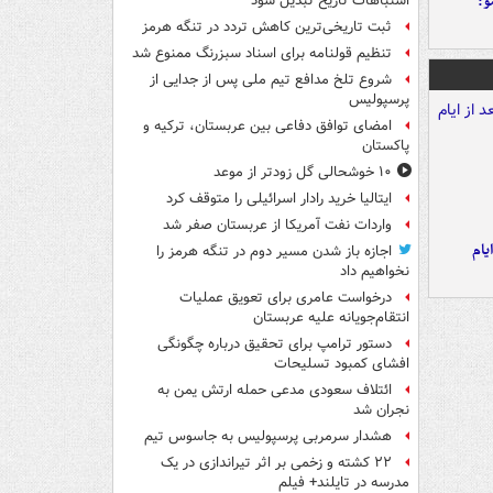
و:
اشتباهات تاریخ تبدیل شود
ثبت تاریخی‌ترین کاهش تردد در تنگه هرمز
تنظیم قولنامه برای اسناد سبزرنگ ممنوع شد
شروع تلخ مدافع تیم ملی پس از جدایی از
پرسپولیس
امضای توافق دفاعی بین عربستان، ترکیه و
پاکستان
۱۰ خوشحالی گل زودتر از موعد
ایتالیا خرید رادار اسرائیلی را متوقف کرد
واردات نفت آمریکا از عربستان صفر شد
یام
اجازه باز شدن مسیر دوم در تنگه هرمز را
نخواهیم داد
درخواست عامری برای تعویق عملیات
انتقام‌جویانه علیه عربستان
دستور ترامپ برای تحقیق درباره چگونگی
افشای کمبود تسلیحات
ائتلاف سعودی مدعی حمله ارتش یمن به
نجران شد
هشدار سرمربی پرسپولیس به جاسوس تیم
۲۲ کشته و زخمی بر اثر تیراندازی در یک
مدرسه در تایلند+ فیلم