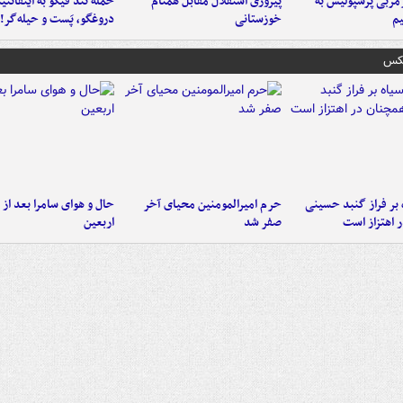
ربی پرسپولیس به
پیروزی استقلال مقابل همنام
حمله تند فیگو به اینفانتین
م
خوزستانی
دروغگو، پَست‌ و حیله‌گر!
عکس
 بر فراز گنبد حسینی
حرم امیرالمومنین محیای آخر
حال و هوای سامرا بعد از ا
 اهتزاز است
صفر شد
اربعین