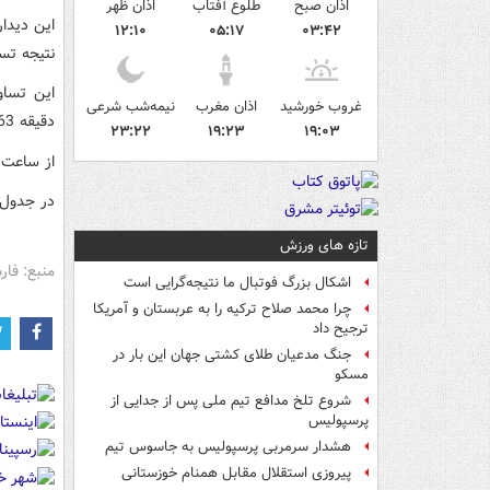
اذان صبح
طلوع آفتاب
اذان ظهر
این دیدار
۱۲:۱۰
۰۵:۱۷
۰۳:۴۲
نتیجه تس
این تساو
غروب خورشید
اذان مغرب
نیمه‌شب شرعی
دقیقه 63 برای بارسا به میدان آمد.
۲۳:۲۲
۱۹:۲۳
۱۹:۰۳
از ساعت 23 و15 دقیقه والنسیا به مصاف لوانته خواهد 
در جدول لالیگا بارسلونا ب
تازه های ورزش
منبع: فا
اشکال بزرگ فوتبال ما نتیجه‌گرایی است
چرا محمد صلاح ترکیه را به عربستان و آمریکا
ترجیح داد
جنگ مدعیان طلای کشتی جهان این بار در
مسکو
شروع تلخ مدافع تیم ملی پس از جدایی از
پرسپولیس
هشدار سرمربی پرسپولیس به جاسوس تیم
پیروزی استقلال مقابل همنام خوزستانی