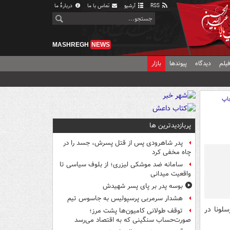
RSS
آرشیو
تماس با ما
دربارهٔ ما
MASHREGH
NEWS
یلم
دیدگاه
پیوندها
بازار
اپ
پربازدیدترین ها
پدر شاهرودی پس از قتل پسرش، جسد را در
چاه مخفی کرد
سامانه ضد موشکی لیزری؛ از بلوف سیاسی تا
واقعیت میدانی
بوسه‌ پدر بر پای پسر شهیدش
هشدار سرمربی پرسپولیس به جاسوس تیم
ساعت 18 و 45 دقیقه بارسلونا در
توقف طولانی کامیون‌ها پشت مرز؛
صورت‌حساب سنگینی که به اقتصاد می‌رسد