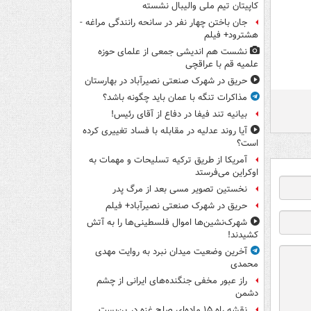
کاپیتان تیم ملی والیبال نشسته
جان باختن چهار نفر در سانحه رانندگی مراغه -
هشترود+ فیلم
نشست هم اندیشی جمعی از علمای حوزه
علمیه قم با عراقچی
حریق در شهرک صنعتی نصیرآباد در بهارستان
مذاکرات تنگه با عمان باید چگونه باشد؟
بیانیه تند فیفا در دفاع از آقای رئیس!
آیا روند عدلیه در مقابله با فساد تغییری کرده
است؟
آمریکا از طریق ترکیه تسلیحات و مهمات به
اوکراین می‌فرستد
نخستین تصویر مسی بعد از مرگ پدر
حریق در شهرک صنعتی نصیرآباد+ فیلم
شهرک‌نشین‌ها اموال فلسطینی‌ها را به آتش
کشیدند!
آخرین وضعیت میدان نبرد به روایت مهدی
محمدی
راز عبور مخفی جنگنده‌های ایرانی از چشم
دشمن
نقشه راه ۱۵ ماده‌ای صلح غزه در بن‌بست