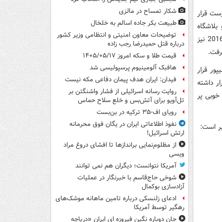
شکار تمساح در مالزی
ست قرار
طبیعت بکر جاده اسالم به خلخال
بلاشگاه
توضیحات معاون امنیتی و انتظامی وزیر کشور
تیانجین در رده دوم قرار گرفته است و عمر عبدالرحمان مرد سال فوتبال آسیا در سال 2016 نیز
درباره قتل حمیدرضا رجب زاده
رفت.
قیمت طلا و سکه امروز ۱۴۰۵/۰۵/۱۷
هافبک آلومینیوم پرسپولیسی شد
ور قرار
فیدان: ایران هدف پیمان دفاعی مکه نیست
ر داشته
روایت رسانه اسرائیلی از فشار واشنگتن بر
خوبی پر
تل‌آویو برای آتش‌بس و خلع سلاح حماس
رویای اف-۳۵ ترکیه در بن‌بست
نفوذ اطلاعاتی ایران در یگان فوق محرمانه
یر است:
ارتش اسرائیل!
از مظلوم‌نمایی براندازها تا افشای دروغ مراد
ویسی
آمریکا نتوانست؛ دیگران هم نمی توانند
شوخی حاج‌قاسم با خبرنگار در عملیات
آزادسازی بوکمال
ادعای زلنسکی درباره تامین ماهانه موشک‌های
رهگیر توسط آمریکا
جان دوباره نگین فیروزه ای ایران «دریاچه