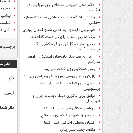
فیلم/ ا
اعلام محل میزبانی استقلال و پرسپولیس در
محرومی
لیگ برتر
پیشنهاد
واکنش باشگاه خیبر به حواشی صفحات مجازی
شکست ا
+عکس
آقای گ
خوشبینی بارسلونا به عملی شدن انتقال رودری
ترک ها روی ستاره بلژیکی دست گذاشتند
حضور نماینده گل‌گهر در قرعه‌کشی لیگ
برچسب‌ها
قهرمانان آسیا
از این به بعد دیگر نامه‌های استقلال را امضا
نمی‌کنم
نظر شم
چمن دستگردی زیر کشت نمی‌رود
بازیکن سابق پرسپولیس به فجرسپاسی پیوست
نام
اخراج بدون تعارف در انتظار فرد خاطی
پرسپولیس
ایمیل
توافق برای برگزاری دیدار دوستانه ایران و
آذربایجان
نظر شما 
ابراهیم صادقی سرمربی سایپا شد
هدیه ویژه شهردار ترکیه‌ای به صلاح
افشای رسوایی اخلاقی رئیس فیفا
مقصد جدید پسر زیدان