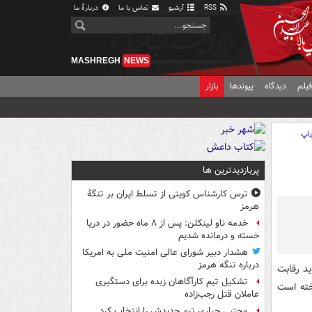
RSS
آرشیو
تماس با ما
دربارهٔ ما
MASHREGH
NEWS
یلم
دیدگاه
پیوندها
بازار
اپ
پربازدیدترین ها
ترس کارشناس کویتی از تسلط ایران بر تنگۀ
هرمز
خدمه ناو لینکلن: پس از ۸ ماه حضور در دریا
خسته و درمانده‌ شدیم
هشدار دبیر شورای عالی امنیت ملی به امریکا
درباره تنگه هرمز
د رقابت
تشکیل تیم کارآگاهان زبده برای دستگیری
بت ها پرداخته است
عاملان قتل رجب‌زاده
مجتبی جباری تیم جدیدش را انتخاب کرد