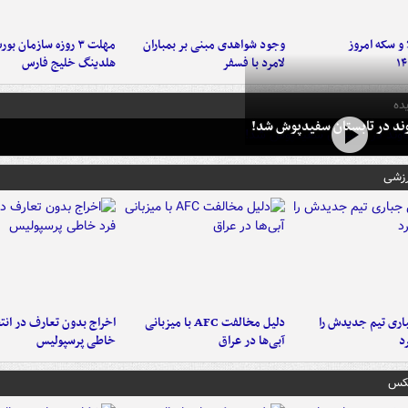
و سکه امروز
وجود شواهدی مبنی بر بمباران
مهلت ۳ روزه سازمان بو
۱۴
لامرد با فسفر
هلدینگ خلیج فارس
ده
وند در تابستان سفیدپوش شد!
رزشی
ری تیم جدیدش را
دلیل مخالفت AFC با میزبانی
اخراج بدون تعارف در انتظ
د
آبی‌ها در عراق
خاطی پرسپولیس
عکس