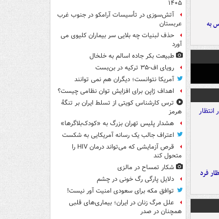
۱۴۰۵
آتش‌سوزی در تأسیسات آرامکو در جنوب غرب
رس به
عربستان
حذف لبنیات چه بلایی سر بیماران کلیوی می
آورد
طبیعت بکر جاده اسالم به خلخال
رویای اف-۳۵ ترکیه در بن‌بست
آمریکا نتوانست؛ دیگران هم نمی توانند
اهداف ژاپن برای افزایش توان نظامی چیست؟
ترس کارشناس کویتی از تسلط ایران بر تنگۀ
هرمز
هشدار پلیس تهران بزرگ به «کودک‌بلاگرها»
اعتراف جالب یک رسانه آمریکایی به شکست
قرص آزمایشی که می‌تواند درمان HIV را
متحول کند
شکار تمساح در مالزی
ار فرد
دلایل پارگی رگ خونی در چشم
توافق مکه برای سعودی امنیت آور نیست!
علل مرگ زنان در ایران؛ بیماری‌های قلبی
همچنان در صدر