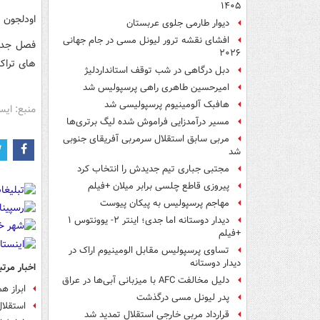
۱۴۰۵
اودلجون 
دیوار طارمی جلوی عربستان
افشای نقشه ترور لیونل مسی در جام جهانی
فصل جدید
۲۰۲۶
های تراک
دبل درگاهی در شب توقف استانداردلیژ
امیرحسین طاهری راهی پرسپولیس شد
هافبک آلومینیوم پرسپولیسی شد
منبع: ایس
مسیر درآمدزایی فراموش شده لیگ برتری‌ها
مربی سابق استقلال سرمربی آفریقای جنوبی
شد
مجتبی جباری تیم جدیدش را انتخاب کرد
پیروزی قاطع چلسی برابر میلان +فیلم
مهاجم پرسپولیس به پیکان پیوست
دیدار دوستانه اما جدی؛ اینتر ۲- یوونتوس ۱
+فیلم
تساوی پرسپولیس مقابل الومینیوم اراک در
دیدار دوستانه
اخبار مرتب
دلیل مخالفت AFC با میزبانی آبی‌ها در عراق
ابراز ه
پدر لیونل مسی درگذشت
استقلال
قرارداد مربی خارجی استقلال تمدید شد