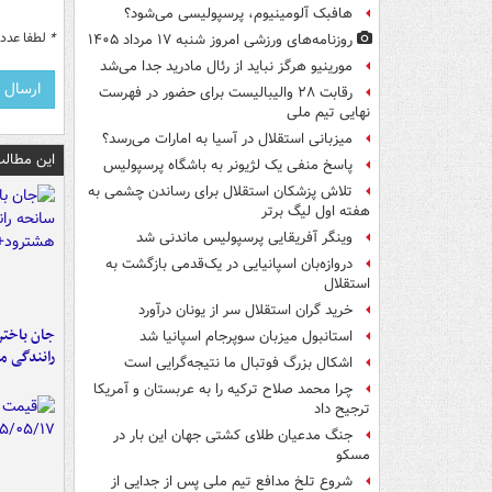
هافبک آلومینیوم، پرسپولیسی می‌شود؟
*
لطفا عدد م
روزنامه‌های ورزشی امروز ‌شنبه ۱۷ مرداد ۱۴۰۵
مورینیو هرگز نباید از رئال مادرید جدا می‌شد
رقابت ۲۸ والیبالیست برای حضور در فهرست
نهایی تیم ملی
میزبانی استقلال در آسیا به امارات می‌رسد؟
این مطالب
پاسخ منفی یک لژیونر به باشگاه پرسپولیس
تلاش پزشکان استقلال برای رساندن چشمی به
هفته اول لیگ برتر
وینگر آفریقایی پرسپولیس ماندنی شد
دروازه‌بان اسپانیایی در یک‌قدمی بازگشت به
استقلال
خرید گران استقلال سر از یونان درآورد
جان باختن
استانبول میزبان سوپرجام اسپانیا شد
رانندگی م
اشکال بزرگ فوتبال ما نتیجه‌گرایی است
چرا محمد صلاح ترکیه را به عربستان و آمریکا
ترجیح داد
جنگ مدعیان طلای کشتی جهان این بار در
مسکو
شروع تلخ مدافع تیم ملی پس از جدایی از