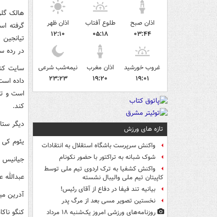
هالک گلز
اذان صبح
طلوع آفتاب
اذان ظهر
گرفته اس
۱۲:۱۰
۰۵:۱۸
۰۳:۴۴
در رده س
غروب خورشید
اذان مغرب
نیمه‌شب شرعی
سایت کنف
۲۳:۲۳
۱۹:۲۰
۱۹:۰۱
داده است،
است و تو
کند.
دیگر ستا
تازه های ورزش
یئوم کی 
واکنش سرپرست باشگاه استقلال به انتقادات
شوک شبانه به تراکتور با حضور نکونام
جیانیس ف
واکنش کشفیا به ترک اردوی تیم ملی توسط
عبدالله ع
کاپیتان تیم ملی والیبال نشسته
بیانیه تند فیفا در دفاع از آقای رئیس!
آدرین می
نخستین تصویر مسی بعد از مرگ پدر
کنگو ناکام
روزنامه‌های ورزشی امروز یک‌شنبه ۱۸ مرداد