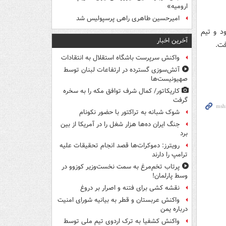
ارومیه»
امیرحسین طاهری راهی پرسپولیس شد
د و تیم
آخرین اخبار
فت.
واکنش سرپرست باشگاه استقلال به انتقادات
آتش‌سوزی گسترده در ارتفاعات لبنان توسط
صهیونیست‌ها
کاریکاتور/ کمال شرف توافق مکه را به سخره
گرفت
شوک شبانه به تراکتور با حضور نکونام
جنگ ایران ده‌ها هزار شغل را در آمریکا از بین
برد
رویترز: دموکرات‌ها قصد انجام تحقیقات علیه
ترامپ را دارند
پرتاب تخم‌مرغ به سمت نخست‌وزیر کوزوو در
وسط پارلمان!
نقشه کشی برای فتنه و اصرار بر دروغ
واکنش عربستان و قطر به بیانیه شورای امنیت
درباره یمن
واکنش کشفیا به ترک اردوی تیم ملی توسط