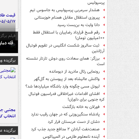
پرسپولیس
هشدار سرمربی پرسپولیس به جاسوس تیم
قیمت طلا 
پیروزی استقلال مقابل همنام خوزستانی
۰۵/۰۵/۱۷
دانا وایت به بن‌بست رسید
رقم فسخ قرارداد رضاییان با استقلال فقط
فیلم برگزی
۱۰۰میلیون تومان!
قله دما
ثبت سالروز شکست انگلیس در تقویم فوتبال
آرژانتین
برزگر: همای سعادت روی دوش تارتار نشسته
برگزیده و
است
رونمایی رئال مادرید از دیومانده
واکنش عالیشاه بعد از پیوستن به گل‌گهر
لیونل مسی چگونه وارد باشگاه میلیاردها شد؟
افشای اقدامات غیراخلاقی فدراسیون فوتبال
کره جنوبی برای داوران!
فورلان به خانه بازگشت
مجتبی جبا
پادشاه سنگین‌وزنی که در جهان رقیب ندارد
انتخاب کر
دشان از دست عربستان فرار کرد
صنعت‌نفت آبادان ۲ مدافع جدید جذب کرد
برگزیده 
آینده نامعلوم طارمی در المپیاکوس