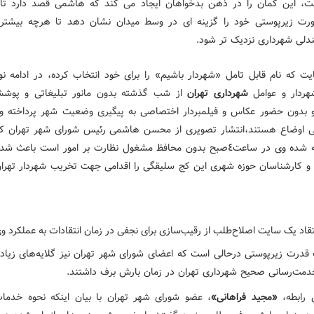
ت، این گمان را در ذهن بدخواهان ایجاد می کند که هاشمی قصد دارد تا 
رت زیرپوستی خود را گزینه ای در وسط میدان نشان دهد تا هرچه بیشتر 
دلی شهرداری نزدیک تر شود.
یت که نام قابل تامل «شهردار باشیم» را برای خود انتخاب کرده، در ادامه ن
هردار و عوامل
شهرداری تهران
از شب گذشته بدون مانور تبلیغاتی و پوش
 بدون حضور عکاس و فیلمبردار اختصاصی به پیگیری وضعیت شهر پرداخته 
 اوضاع هستند،انتشار تصویری از محسن هاشمی رئیس شورای شهر تهران که
آن نوشته شده وی در ساعت٤صبح بدون محافظ مشغول نظارت بر امور است باعث 
ن و کارشناسان حوزه شهری این کج سلیقگی را اقدامی جهت تخریب شهردار تهران
تقاد یک سایت اصلاح‌طلب از رقیب‌سازی برای نجفی در زمان انتقادات به عملکرد و
قدرت زیرپوستی درحالی است که اعضای شورای شهر تهران نیز گلایه‌های زیا
دمت‌رسانی صحیح شهرداری تهران در زمان بارش برف داشتند.
 رابطه،
«مجید فراهانی»
، عضو شورای شهر تهران با بیان اینکه نحوه خدما