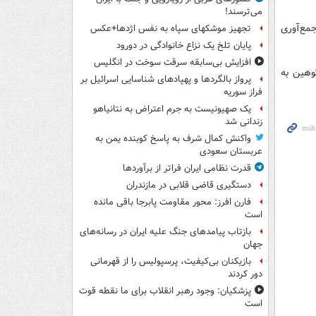
می‌ترسند!
مع‌آوری
تجهیز موشکهای سپاه به نفس اژدها+عکس
پایان تلخ یک نزاع خانوادگی در دورود
افزایش بی‌سابقه سرقت سوخت در انگلیس
وهین به
پرواز بالگردها و پهپادهای شناسایی اسرائیل بر
فراز سوریه
یک صهیونیست به جرم اعتراض به نتانیاهو
زندانی شد
واکنش کمال شرف به پاسخ کوبنده یمن به
عربستان سعودی
قدرت نظامی ایران فراتر از برآوردها
دستگیری قاضی قلابی در مازندران
فارن افرز: محور مقاومت پابرجا باقی مانده
است
بازتاب پیامدهای جنگ علیه ایران در رسانه‌های
جهان
بازیکنان بی‌کیفیت، پرسپولیس را از قهرمانی
دور کردند
پزشکیان: وجود رهبر انقلاب برای ما نقطه قوت
است