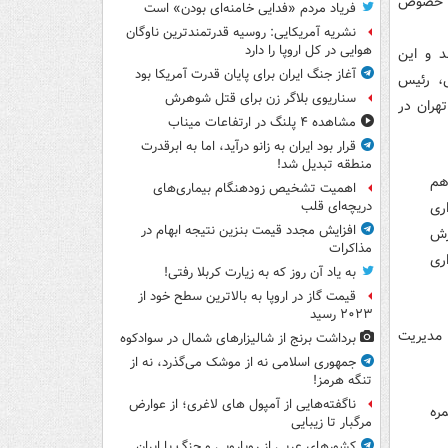
در خصوص
فریاد مردم «فدایی خامنه‌ای بودن» است
نشریه آمریکایی: روسیه قدرتمندترین ناوگان
هوایی در کل اروپا را دارد
د و این
آغاز جنگ ایران برای پایان قدرت آمریکا بود
ی، رئیس
سناریوی بلاگر زن برای قتل شوهرش
هران در
مشاهده ۴ پلنگ در ارتفاعات میناب
قرار بود ایران به زانو درآید، اما به ابرقدرت
منطقه تبدیل شد!
هم
اهمیت تشخیص زودهنگام بیماری‌های
ری
دریچه‌ای قلب
افزایش مجدد قیمت بنزین نتیجه ابهام در
رش
مذاکرات
داری
به یاد آن روز که به زیارت کربلا رفتی!
قیمت گاز در اروپا به بالاترین سطح خود از
۲۰۲۳ رسید
 مدیریت
برداشت برنج از شالیزارهای شمال در سوادکوه
جمهوری اسلامی نه از موشک می‌گذرد، نه از
تنگه هرمز!
ناگفته‌هایی از آمپول های لاغری؛ از عوارض
ره
مرگبار تا زیبایی
کشورهای عربی از رویارویی و جنگ با ایران