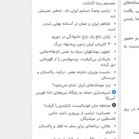
نه‌های
مصدوم برجا گذاشت
ی رقابت
ترامپ وعدۀ تسلیم ایران داد، تحقیر نصیبش
شد
صا رئیس
تفاهم ایران و عمان در آستانه نهایی شدن
است
پایان تلخ یک نزاع خانوادگی در دورود
عدم حضور
۳ کاپیتان ایران بدون پیشنهاد بزرگ
نسبت به
تجهیز موشکهای سپاه به نفس اژدها+عکس
بازیکنان بی‌کیفیت، پرسپولیس را از قهرمانی
دور کردند
نشست وزیران خارجه مصر، ترکیه، پاکستان و
عربستان
چرا موشک‌های ایران تمام نمی‌شود؟
شبیه‌سازی حمله به پایگاه نیروهای دلتا فورس
آمریکا
صاعقه جان فوتبالیست تایلندی را گرفت!
 در روز
عصبانیت ترامپ از پیروزی نامزد حامی
فلسطین در میشیگان
بقائی: برنامه‌ای برای سفر به قطر و پاکستان
نداریم
ده