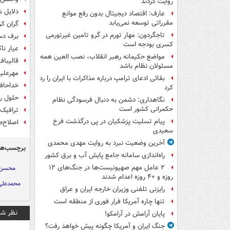
روایت کردند
دلایل شکست ۹۰ روزه
عارف: اقتصاد دیجیتال بدون رفع موانع
مقرراتی توسعه نمی‌یابد
گران کر
تاجگردون: مهار تورم در گرو تامین غیرتورمی
برف دسی
کسری بودجه است
عیار نا
مواضع حکیمانه رهبر انقلاب، نصب العین همه
قالیباف
مسئولان نظام باشد
مهرعلیز
بقائی ادعای ترامپ درباره مذاکرات با ایران را رد
خداحافظ
کرد
حلول ر
نگاهداری: دشمن به دنبال فرسودگی نظام
حکمرانی کشور است
ترافیک 
پیام تسلیت پزشکیان در پی درگذشت فرخ
اصلاح‌ط
سعیدی
آخرین وضعیت نبرد به روایت مهدی محمدی
برچسب‌ها
راه‌اندازی سامانه جامع پایش آب و برق کشور
۲ عامل مهم صهیونیست‌ها در جنگ‌های ۱۲
محسن 
روزه و ۴۰ روزه اعدام شدند
محمدعلی
رایزنی تلفنی وزیران خارجه ایران و عراق
تنها چاره آمریکا فرار فوری از منطقه است
نظر شم
پایان آرامش در آرامکو!
جنگ ایران و آمریکا چگونه پیش خواهد رفت؟