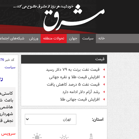
خانه
سیاست
جهان
تحولات منطقه
ورزش
شبکه‌های اجتماع
قیمت
کد خبر
076
سیاست
قیمت نفت برنت به ۷۹ دلار رسید
رس
افزایش قیمت طلا و نقره جهانی
قیمت نفت ۵ درصد کاهش یافت
رشد آرام دلار ادامه دارد
کاستی‌ه
افزایش قیمت جهانی طلا
باعث ش
هاشمی د
شهرداری
استان:
نجفی قل
سرویس 