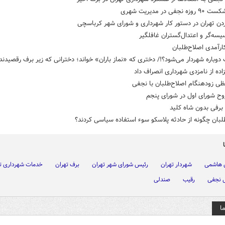
 نجفی در مدیریت شهری
دن تهران در دستور کار شهرداری و شورای شهر کرباسچی
سه‌گر و اعتدال‌گستران غافلگیر
کارآمدی اصلاح‌طلبان
 دوباره شهردار می‌شود؟!/ دختری که «نماز باران» خواند؛ دخترانی که زیر برف رقصیدند
اده از نامزدی شهرداری انصراف داد
ی زودهنگام اصلاح‌طلبان با نجفی
وح شورای اول در شورای پنجم
برفی بدون شاه کلید
لبان چگونه از حادثه پلاسکو سوء‌ استفاده سیاسی کردند؟
هاشمی
شهردار تهران
رئیس شورای شهر تهران
برف تهران
خدمات شهرداری ت
 نجفی
رقیب
صندلی
ا