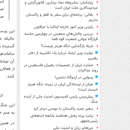
اس
پزشکیان: مشروطه نماد بیداری، قانون‌گرایی و
مردم‌سالاری ملت ایران است
صو
بقائی: برنامه‌ای برای سفر به قطر و پاکستان
صن
نداریم
رایزنی وزیر امور خارجه ایتالیا با عراقچی
این وبسا
بررسی چالش‌های جمعیتی در چهارمین جلسه
حالیکه ش
قرارگاه جوانی جمعیت قوه قضا
گسترده و
شرط بازگشایی تنگه هرمز چیست؟
توئیت وزیر ارشاد درباره یک تکذیبیه از دفتر
ساماندهی
رهبری
حمایت ایران از تصمیمات رهبران فلسطینی در
از فعالا
روند مذاکرات
کنند.
رسوایی در اردوگاه دشمن!
عمان از ایستادگی ایران در زمینه تنگه هرمز
خرسند است!
ان
پیش‌بینی رئیس کمیسیون امنیت ملی از آینده
جنگ
این جنگ 
سفیر جدید پاکستان با مومنی دیدار کرد
به عدم خ
پشت پرده پخش هدفمند شایعه استعفای
رئیس‌جمهور
در همین
مرزهای زبان و امنیت ملی