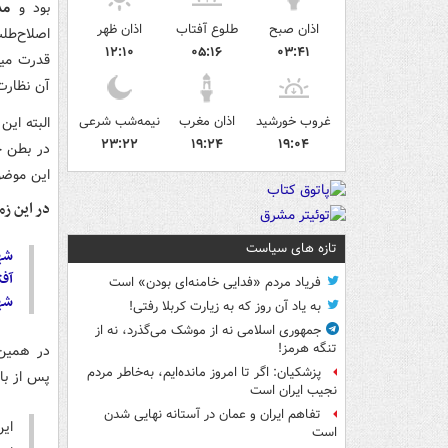
بود و
مد
اذان صبح
طلوع آفتاب
اذان ظهر
اصلاح‌طل
۱۲:۱۰
۰۵:۱۶
۰۳:۴۱
قدرت میا
آن نظارت
غروب خورشید
اذان مغرب
نیمه‌شب شرعی
البته این
۲۳:۲۲
۱۹:۲۴
۱۹:۰۴
در بطن ح
این موضو
در این زم
تازه های سیاست
شه
آفت
فریاد مردم «فدایی خامنه‌ای بودن» است
شه
به یاد آن روز که به زیارت کربلا رفتی!
جمهوری اسلامی نه از موشک می‌گذرد، نه از
تنگه هرمز!
در همین 
پزشکیان: اگر تا امروز مانده‌ایم، به‌خاطر مردم
پس از با
نجیب ایران است
تفاهم ایران و عمان در آستانه نهایی شدن
ای
است