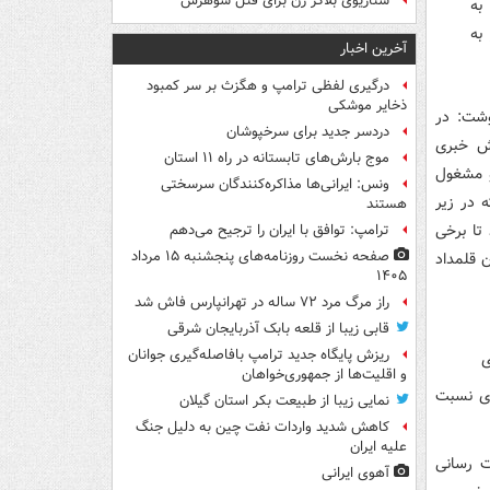
سناریوی بلاگر زن برای قتل شوهرش
به
به
آخرین اخبار
درگیری لفظی ترامپ و هگزث بر سر کمبود
ذخایر موشکی
وشت: در
دردسر جدید برای سرخپوشان
ش خبری
موج بارش‌های تابستانه در راه ۱۱ استان
و مشغول
ونس: ایرانی‌ها مذاکره‌کنندگان سرسختی
 در زیر
هستند
شد تا برخی
ترامپ: توافق با ایران را ترجیح می‌دهم
صفحه نخست روزنامه‌های پنجشنبه ۱۵ مرداد
 قلمداد
۱۴۰۵
راز مرگ مرد ۷۲ ساله در تهرانپارس فاش شد
قابی زیبا از قلعه بابک آذربایجان شرقی
ریزش پایگاه جدید ترامپ بافاصله‌گیری جوانان
ی
و اقلیت‌ها از جمهوری‌خواهان
دی نسبت
نمایی زیبا از طبیعت بکر استان گیلان
کاهش شدید واردات نفت چین به دلیل جنگ
علیه ایران
ت رسانی
آهوی ایرانی