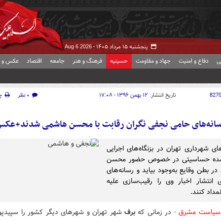
پنجشنبه ۱۵ مرداد ۱۴۰۵ -
Aug 6 2026
ی
دفاع و امنیت
جهاد و مقاومت
حسینیه
فرهنگ و هنر
جامعه
اقتصاد
عکس و ف
827
تاریخ انتشار:
۱۲ بهمن ۱۳۹۶ - ۱۷:۰۸
۰ نظر
چ
انه‌های حامی نجفی نگران رقابت با محسن هاشمی شدند+عک
ای شهرداری تهران در بزنگاه‌های اجرایی
ده حساسیتی در خصوص حضور محسن
ر بطن وقایع به‌وجود بیاید و رسانه‌های
 انتشار اخبار وی را رقیب‌سازی علیه
مداد کنند.
سیاست مشرق -
در زمانی که
برف
شهر تهران و شهرهای دیگر کشور را سپیدپ