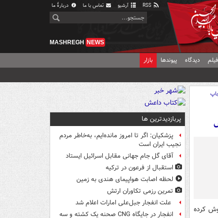
RSS
آرشیو
تماس با ما
دربارهٔ ما
MASHREGH
NEWS
یلم
دیدگاه
پیوندها
بازار
اپ
پربازدیدترین ها
س
پزشکیان: اگر تا امروز مانده‌ایم، به‌خاطر مردم
نجیب ایران است
آقای گل جام جهانی مقابل اسرائیل ایستاد
استقبال از فرعون در ترکیه
لحظه اصابت هواپیمای هندی به زمین
تمرین رزمی تکاوران ارتش
علت انفجار جبل‌علی امارات اعلام شد
وش کرده
انفجار در جایگاه CNG صحنه یک کشته و سه