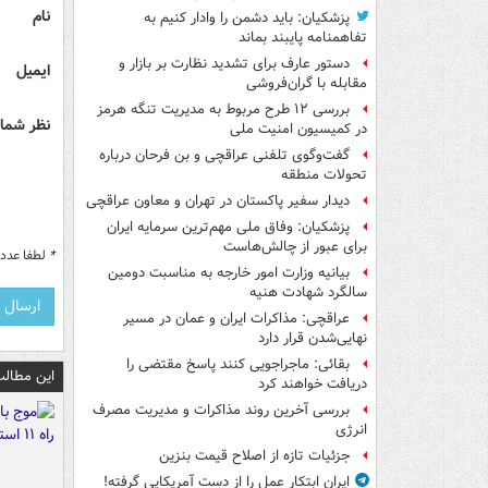
نام
پزشکیان: باید دشمن را وادار کنیم به
تفاهم‎نامه پایبند بماند
دستور عارف برای تشدید نظارت بر بازار و
ایمیل
مقابله با گران‌فروشی
بررسی ۱۲ طرح مربوط به مدیریت تنگه هرمز
نظر شما 
در کمیسیون امنیت ملی
گفت‌وگوی تلفنی عراقچی و بن فرحان درباره
تحولات منطقه
دیدار سفیر پاکستان در تهران و معاون عراقچی
پزشکیان: وفاق ملی مهم‌ترین سرمایه ایران
برای عبور از چالش‌هاست
*
لطفا عدد م
بیانیه وزارت امور خارجه به مناسبت دومین
سالگرد شهادت هنیه
عراقچی: مذاکرات ایران و عمان در مسیر
نهایی‌شدن قرار دارد
بقائی: ماجراجویی کنند پاسخ مقتضی را
این مطالب
دریافت خواهند کرد
بررسی آخرین روند مذاکرات و مدیریت مصرف
انرژی
جزئیات تازه از اصلاح قیمت بنزین
ایران ابتکار عمل را از دست آمریکایی‌ گرفته!