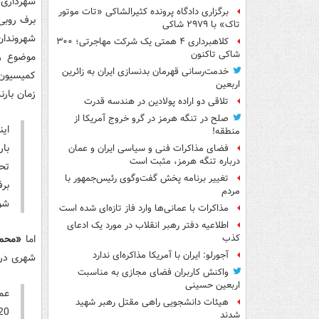
شهرداری 
برگزاری دادگاه پرونده کثیرالشاکی «تات موتور
برف روبی
تاک» با ۲۹۷۹ شاکی
شهروندان
کلاهبرداری ۴ همتی یک شرکت مهاجرتی؛ ۳۰۰
شاکی تاکنون
موضوع رف
خدمت‌رسانی قهرمان بدنسازی ایران به زائرین
کمیسیون 
اربعین
زمان بار
تلاقی دو اراده پولادین در هندسه قدرت
صلح در تنگه هرمز در گرو خروج آمریکا از
ای
منطقه!
با
فضای مذاکرات فنی و سیاسی ایران و عمان
درباره تنگه هرمز، مثبت است
تح
تغییر برنامه پخش گفت‌وگوی رئیس‌جمهور با
مردم
شو
مذاکرات با عمانی‌ها وارد فاز تازه‌ای شده است
اطلاعیه دفتر رهبر انقلاب در مورد یک ادعای
اما
«محم
کذب
آجورلو: ایران با آمریکا مذاکره‌ای ندارد
شهری در 
واکنش کاربران فضای مجازی به مناسبت
اربعین حسینی
عمل
هیئات دانشجویی راهی مقتل رهبر شهید
20 به ما 18 داده است. بنابراین عملکرد ما قابل
شدند