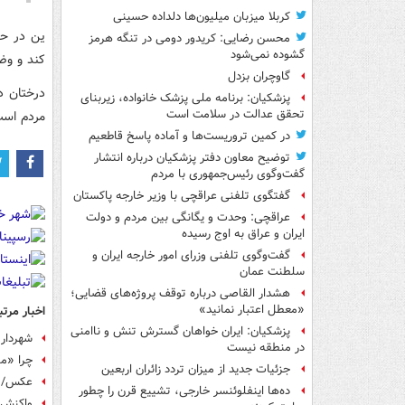
کربلا میزبان میلیون‌ها دلداده حسینی
ین در حا
محسن رضایی: کریدور دومی در تنگه هرمز
گشوده نمی‌شود
کند و وض
گاوچران بزدل
درختان د
پزشکیان: برنامه ملی پزشک خانواده، زیربنای
تحقق عدالت در سلامت است
مردم است
در کمین تروریست‌ها و آماده پاسخ قاطعیم
توضیح معاون دفتر پزشکیان درباره انتشار
گفت‌وگوی رئیس‌جمهوری با مردم
گفتگوی تلفنی عراقچی با وزیر خارجه پاکستان
عراقچی: وحدت و یگانگی بین مردم و دولت
ایران و عراق به اوج رسیده
گفت‌وگوی تلفنی وزرای امور خارجه ایران و
سلطنت عمان
هشدار القاصی درباره توقف پروژه‌های قضایی؛
«معطل اعتبار نمانید»
اخبار مرتب
پزشکیان: ایران خواهان گسترش تنش و ناامنی
شهردار 
در منطقه نیست
چرا «مح
جزئیات جدید از میزان تردد زائران اربعین
عکس/ هن
ده‌ها اینفلوئنسر خارجی، تشییع قرن را چطور
واکنش ن