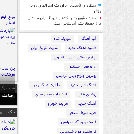
منظره‌ای تأسف‌بار برای یک امپراتوری رو به
زوال
ستاد حقوق بشر: کشتار غیرنظامیان مصداق
استان
بارز حقوق بشر آمریکایی است
آپ آهنگ
موزیک شاه
دانلود آهنگ جدید
سایت تاریخ ایران
بهترین هتل های استانبول
رزرو هتل استانبول
بازداشت ع
موشک به ر
بهترین جراح بینی ترمیمی
آهنگ های جدید
دانلود آهنگ جدید
فیلم برگزی
پرشین هتل
ثبت نام بیمه اربعین
صاعقه ج
آهنگ جدید
مزایده خودرو
برگزیده و
خرید بلیط استخر
قیمت ورق آهن پرایس
فروشنده مواد شیمیایی