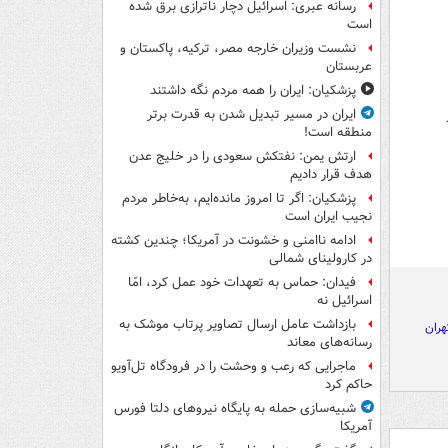
رسانه عبری: اسرائیل دچار ناترازی برق شده
است
نشست وزیران خارجه مصر، ترکیه، پاکستان و
عربستان
پزشکیان: ایران را همه مردم نگه داشتند
ایران در مسیر تبدیل شدن به قدرت برتر
منطقه است!
ارتش یمن: نفتکش سعودی را در خلیج عدن
هدف قرار دادیم
پزشکیان: اگر تا امروز مانده‌ایم، به‌خاطر مردم
نجیب ایران است
ادامه ناامنی و خشونت در آمریکا؛ چندین کشته
در کارولینای شمالی
فیدان: حماس به تعهدات خود عمل کرد، امّا
اسرائیل نه
بازداشت عامل ارسال تصاویر پرتاب موشک به
هران
رسانه‌های معاند
ماجرایی که رعب و وحشت را در فرودگاه تل‌آویو
حاکم کرد
شبیه‌سازی حمله به پایگاه نیروهای دلتا فورس
آمریکا