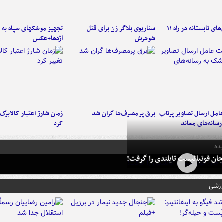
موج بارش‌های تابستانه در راه ۱۱
سناریوی بلاگر زن برای قتل
تجهیز موشکهای سپاه به 
شوهرش
اژدها+عکس
امل ارسال تصاویر پرتاب
برق پرمصرف‌ها گران شد
زمان شارژ اعتبار کالابرگ 
سانه‌های معاند
کرد
ده
ان فوتبالیست تایلندی را گرفت!
رزشی