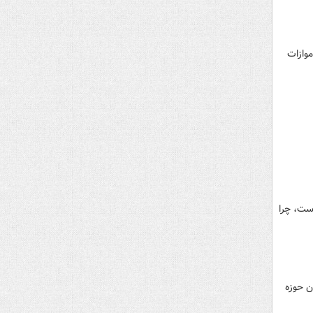
موازات
است، چرا
ن حوزه