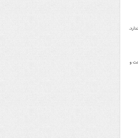
ارد.
حت و