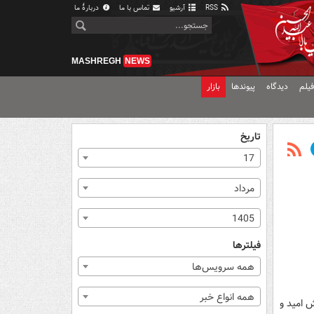
RSS
آرشیو
تماس با ما
دربارهٔ ما
MASHREGH
NEWS
یلم
دیدگاه
پیوندها
بازار
تاریخ
17
مرداد
1405
فیلترها
همه سرویس‌ها
همه انواع خبر
 امید و