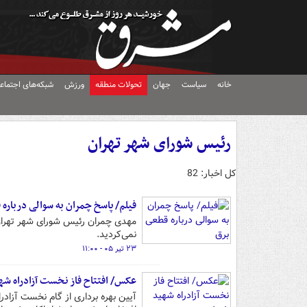
خانه
سیاست
جهان
تحولات منطقه
ورزش
شبکه‌های اجتماع
رئیس شورای شهر تهران
کل اخبار: 82
فیلم/ پاسخ چمران به سوالی درباره
مهدی چمران رئیس شورای شهر تهران: 
نمی‌کردید.
۲۳ تیر ۰۵ - ۱۱:۰۰
عکس/ افتتاح فاز نخست آزادراه ش
آیین بهره برداری از گام نخست آزا