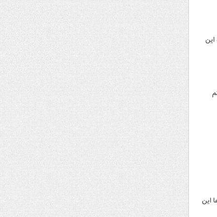
 این
م
ا این