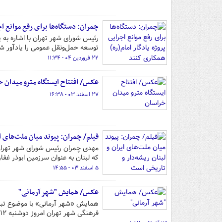
چمران: دستگاه‌ها برای رفع موانع اج
رئیس شورای شهر تهران با اشاره به 
توسعه حمل‌ونقل عمومی را یادآور ش
۲۲ فروردین ۰۴ - ۱۱:۳۴
عکس/ افتتاح ایستگاه مترو میدان خ
۲۷ اسفند ۰۳ - ۱۶:۳۸
فیلم/ چمران: پیوند میان ملت‌های ا
مهدی چمران رئیس شورای شهر تهران د
که لبنان به عنوان سرزمین ابوذر غفا
۵ اسفند ۰۳ - ۱۴:۵۵
عکس/ همایش "شهر آرمانی"
همایش «شهر آرمانی» با موضوع تبیین
فرهنگی شهر تهران امروز دوشنبه ۱۲ آذر ۱۴۰۳ در تالار ایوان شمس برگزار شد.