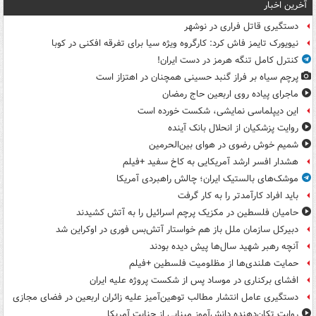
آخرین اخبار
دستگیری قاتل فراری در نوشهر
نیویورک تایمز فاش کرد: کارگروه ویژه سیا برای تفرقه افکنی در کوبا
کنترل کامل تنگه هرمز در دست ایران!
پرچم سیاه بر فراز گنبد حسینی همچنان در اهتزاز است
ماجرای پیاده روی اربعین حاج رمضان
این دیپلماسی نمایشی، شکست خورده است
روایت پزشکیان از انحلال بانک آینده
شمیم خوش رضوی در هوای بین‌الحرمین
هشدار افسر ارشد آمریکایی به کاخ سفید +فیلم
موشک‌های بالستیک ایران؛ چالش راهبردی آمریکا
باید افراد کارآمدتر را به کار گرفت
حامیان فلسطین در مکزیک پرچم اسرائیل را به آتش کشیدند
دبیرکل سازمان ملل باز هم خواستار آتش‌بس فوری در اوکراین شد
آنچه رهبر شهید سال‌ها پیش دیده بودند
حمایت هلندی‌ها از مظلومیت فلسطین +فیلم
افشای برکناری در موساد پس از شکست پروژه علیه ایران
دستگیری عامل انتشار مطالب توهین‌آمیز علیه زائران اربعین در فضای مجازی
روایت تکان‌دهنده دانش‌آموز مینابی از جنایت آمریکا