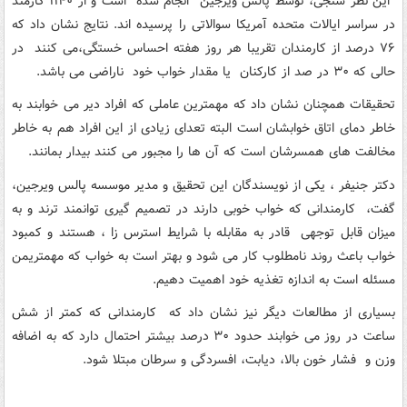
این نظر سنجی، توسط پالس ویرجین انجام شده است و از ۱۱۴۰ کارمند
در سراسر ایالات متحده آمریکا سوالاتی را پرسیده اند. نتایج نشان داد که
۷۶ درصد از کارمندان تقریبا هر روز هفته احساس خستگی،می کنند در
حالی که ۳۰ در صد از کارکنان یا مقدار خواب خود ناراضی می باشد.
تحقیقات همچنان نشان داد که مهمترین عاملی که افراد دیر می خوابند به
خاطر دمای اتاق خوابشان است البته تعدای زیادی از این افراد هم به خاطر
مخالفت های همسرشان است که آن ها را مجبور می کنند بیدار بمانند.
دکتر جنیفر ، یکی از نویسندگان این تحقیق و مدیر موسسه پالس ویرجین،
گفت، کارمندانی که خواب خوبی دارند در تصمیم گیری توانمند ترند و به
میزان قابل توجهی قادر به مقابله با شرایط استرس زا ، هستند و کمبود
خواب باعث روند نامطلوب کار می شود و بهتر است به خواب که مهمتریمن
مسئله است به اندازه تغذیه خود اهمیت دهیم.
بسیاری از مطالعات دیگر نیز نشان داد که کارمندانی که کمتر از شش
ساعت در روز می خوابند حدود ۳۰ درصد بیشتر احتمال دارد که به اضافه
وزن و فشار خون بالا، دیابت، افسردگی و سرطان مبتلا شود.