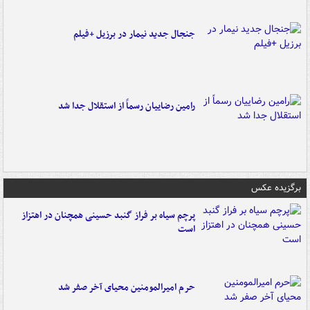
جنجال جدید نیمار در برزیل +فیلم
رامین رضاییان رسماً از استقلال جدا شد
برگزیده عکس
پرچم سیاه بر فراز گنبد حسینی همچنان در اهتزاز
است
حرم امیرالمومنین محیای آخر صفر شد