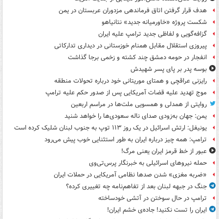
هدف قرار گرفتن اتاق‌ فرماندهی مزدوران عربستان در یمن
شکست پروژه «خاورمیانه جدید» نتانیاهو
گزافه‌گویی و لفاظی جدید ترامپ علیه ایران
پیروزی استقلال مقابل همنام خوزستانی در دیداری تدارکاتی
انفجار در حومه دمشق چند کشته و زخمی برجا گذاشت
بوسه‌ پدر بر پای پسر شهیدش
رایزنی عراقچی و همتای موریتانی خود درباره تحولات منطقه
موج تهدید علیه قضات آمریکایی پس از صدور حکم علیه ترامپ
روایتی از همدلی و همسویی ملت‌ها در مراسم اربعین
یمن: جهان به‌زودی صدای ناله سعودی‌ها را خواهد شنید
یونیفل: ارتش اسرائیل در یک روز ۱۱۳ توپ به جنوب لبنان شلیک کرده است
ترامپ: همه چیز درباره ایران به طور استثنایی خوب پیش می‌رود
عبور از خط قرمز ایران یعنی مرگ!
حمله نیروهای اسرائیلی به خبرنگار پرس‌تی‌وی
«ضربه مغزی» شدن صدها نظامی آمریکایی در حملات ایران
جنگ در جبهه لبنان بعد از تفاهم‌نامه چه تغییری کرده؟
ترامپ در حال سوختن در آتشی خودساخته
ایران را تست نکنید! جاده‌ی خشم ایران!