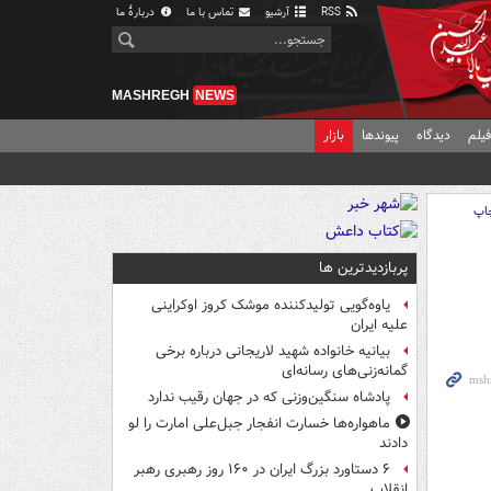
RSS
آرشیو
تماس با ما
دربارهٔ ما
MASHREGH
NEWS
یلم
دیدگاه
پیوندها
بازار
اپ
پربازدیدترین ها
یاوه‌گویی تولیدکننده موشک کروز اوکراینی
علیه ایران
بیانیه خانواده شهید لاریجانی درباره برخی
گمانه‌زنی‌های رسانه‌ای
پادشاه سنگین‌وزنی که در جهان رقیب ندارد
ماهواره‌ها خسارت انفجار جبل‌علی امارت را لو
دادند
۶ دستاورد بزرگ ایران در ۱۶۰ روز رهبری رهبر
انقلاب