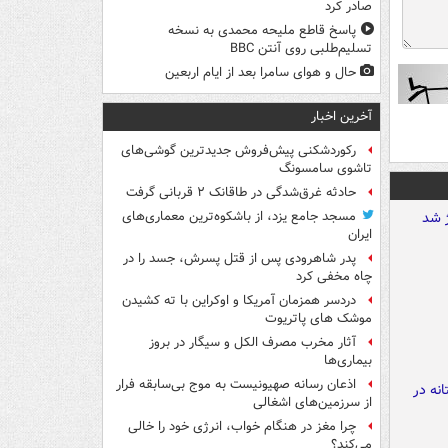
صادر کرد
پاسخ قاطع ملیحه محمدی به نسخه
تسلیم‌طلبی روی آنتن BBC
حال و هوای سامرا بعد از ایام اربعین
آخرین اخبار
رکوردشکنی پیش‌فروش جدیدترین گوشی‌های
تاشوی سامسونگ
حادثه غرق‌شدگی در طاقانک ۲ قربانی گرفت
مسجد جامع یزد، از باشکوه‌ترین معماری‌های
ایران
پدر شاهرودی پس از قتل پسرش، جسد را در
چاه مخفی کرد
دردسر همزمان آمریکا و اوکراین با ته کشیدن
موشک های پاتریوت
آثار مخرب مصرف الکل و سیگار در بروز
بیماری‌ها
اذعان رسانه صهیونیست به موج بی‌سابقه فرار
از سرزمین‌های اشغالی
چرا مغز در هنگام خواب، انرژی خود را خالی
می‌کند؟