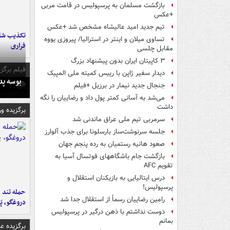
بازگشت مسلمان به پرسپولیس در قامت مربی
+عکس
تیم جدید امید عالیشاه مشخص شد +عکس
تکذیب شای
تساوی میلان و اینتر در استرالیا/ پیروزی یووه
فراری
مقابل چلسی
۳ کاپیتان ایران بدون پیشنهاد بزرگ
فیلم برگزی
دیدار سفیر ژاپن با رییس کمیته ملی المپیک
بوسه‌ پ
جنجال جدید نیمار در برزیل +فیلم
می‌شد به آسانی کمتر پول داد و رضاییان را نگه
داشت
برگزیده و
سرمربی تیم ملی عراق ماندنی شد
جلسه سرنوشت‌ساز بارسلونا برای جذب آلوارز
صعود هانیه رستمیان به رده پنجم جهان
بازگشت جام باشگاههای فوتسال آسیا به
تقویم AFC
درس ایتالیایی‌ به بازیکنان استقلال و
پرسپولیس!
حمله تند ف
رامین رضاییان رسماً از استقلال جدا شد
دروغگو، پَ
دوست نداشتم با ذهن درگیر در پرسپولیس
بمانم
برگزیده 