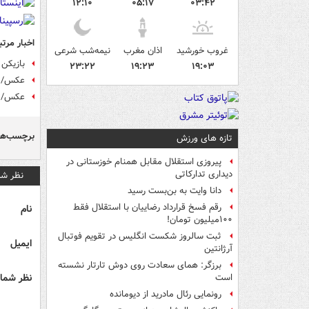
۱۲:۱۰
۰۵:۱۷
۰۳:۴۲
اخبار مرتب
غروب خورشید
اذان مغرب
نیمه‌شب شرعی
بازیکن
۲۳:۲۲
۱۹:۲۳
۱۹:۰۳
عکس/ خ
عکس/ تق
برچسب‌ها
تازه های ورزش
پیروزی استقلال مقابل همنام خوزستانی در
دیداری تدارکاتی
نظر شم
دانا وایت به بن‌بست رسید
رقم فسخ قرارداد رضاییان با استقلال فقط
نام
۱۰۰میلیون تومان!
ثبت سالروز شکست انگلیس در تقویم فوتبال
ایمیل
آرژانتین
برزگر: همای سعادت روی دوش تارتار نشسته
نظر شما 
است
رونمایی رئال مادرید از دیومانده