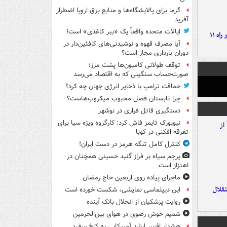
گرما برای پالایشگاه‌ها و منابع برق اروپا اضطرار
آفرید
ایالات متحده واقعاً یک «ببر کاغذی» است!
موج بارش‌های تابستانه در راه ۱۱
آیا مصرف قهوه و نوشیدنی‌های کافئین‌دار در
دوران بارداری مجاز است؟
توقف طولانی کامیون‌ها پشت مرز؛
صورت‌حساب سنگینی که به اقتصاد می‌رسد
حماقت ترامپ با ذخایر انرژی جهان چه کرد؟
چرا تابستان فصل محبوب میکروب‌هاست؟
دستگیری قاتل فراری در نوشهر
نیویورک تایمز فاش کرد: کارگروه ویژه سیا برای
تفرقه افکنی در کوبا
کنترل کامل تنگه هرمز در دست ایران!
پرچم سیاه بر فراز گنبد حسینی همچنان در
اهتزاز است
ماجرای پیاده روی اربعین حاج رمضان
تقلال
این دیپلماسی نمایشی، شکست خورده است
روایت پزشکیان از انحلال بانک آینده
شمیم خوش رضوی در هوای بین‌الحرمین
هشدار افسر ارشد آمریکایی به کاخ سفید