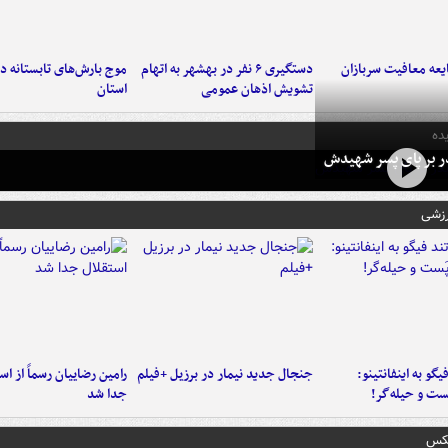
عه معافیت سربازان
دستگیری ۶ نفر در بهشهر به اتهام
تشویش اذهان عمومی
استان
ده
در بر پای پسر شهیدش
رزشی
یگو به اینفانتینو:
جنجال جدید نیمار در برزیل +فیلم
رامین رضاییان رسماً از اس
ست‌ و حیله‌گر!
جدا شد
عکس