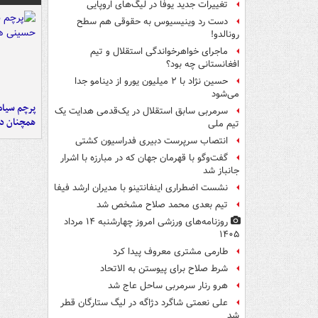
تغییرات جدید یوفا در لیگ‌های اروپایی
دست رد وینیسیوس به حقوقی هم سطح
رونالدو!
ماجرای خواهرخواندگی استقلال و تیم
افغانستانی چه بود؟
حسین نژاد با ۲ میلیون یورو از دینامو جدا
می‌شود
پرچم سیاه
سرمربی سابق استقلال در یک‌قدمی هدایت یک
همچنان در
تیم ملی
انتصاب سرپرست دبیری فدراسیون کشتی
گفت‌وگو با قهرمان جهان که در مبارزه با اشرار
جانباز شد
نشست اضطراری اینفانتینو با مدیران ارشد فیفا
تیم بعدی محمد صلاح مشخص شد
روزنامه‌های ورزشی امروز چهارشنبه ۱۴ مرداد
۱۴۰۵
طارمی مشتری معروف پیدا کرد
شرط صلاح برای پیوستن به الاتحاد
هرو رنار سرمربی ساحل عاج شد
علی نعمتی شاگرد دژاگه در لیگ ستارگان قطر
شد