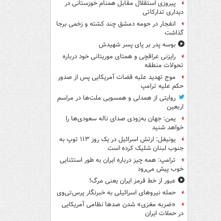
پیروزی استقلال مقابل همنام خوزستانی در
دیداری تدارکاتی
انفجار در حومه دمشق چند کشته و زخمی برجا
گذاشت
بوسه‌ پدر بر پای پسر شهیدش
رایزنی عراقچی و همتای موریتانی خود درباره
تحولات منطقه
موج تهدید علیه قضات آمریکایی پس از صدور
حکم علیه ترامپ
روایتی از همدلی و همسویی ملت‌ها در مراسم
اربعین
یمن: جهان به‌زودی صدای ناله سعودی‌ها را
خواهد شنید
یونیفل: ارتش اسرائیل در یک روز ۱۱۳ توپ به
جنوب لبنان شلیک کرده است
ترامپ: همه چیز درباره ایران به طور استثنایی
خوب پیش می‌رود
عبور از خط قرمز ایران یعنی مرگ!
حمله نیروهای اسرائیلی به خبرنگار پرس‌تی‌وی
«ضربه مغزی» شدن صدها نظامی آمریکایی
در حملات ایران