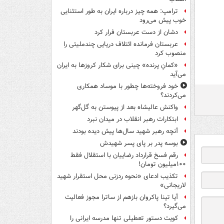
ترامپ: همه چیز درباره ایران به طور استثنایی
خوب پیش می‌رود
دشان از دست عربستان فرار کرد
عربستان فرمانده ائتلاف دریایی چندملیتی را
منصوب کرد
«کمانِ پرنده» چینی برای شکار کروزها به ایران
می‌آید
خود فروخته‌ها چطور با موساد همکاری
می‌کردند؟
واکنش عالیشاه بعد از پیوستن به گل‌گهر
ابتکارات رهبر انقلاب در میدان نبرد
آنچه رهبر شهید سال‌ها پیش دیده بودند
بوسه‌ پدر بر پای پسر شهیدش
رقم فسخ قرارداد رضاییان با استقلال فقط
۱۰۰میلیون تومان!
تکذیب ادعای «نحوه ردزنی محل استقرار شهید
لاریجانی»
آیا تینا پاکروان بازهم از ساترا مجوز فعالیت
می‌گیرد؟
کویت دستور تعطیلی تنها مدرسه ایرانی را