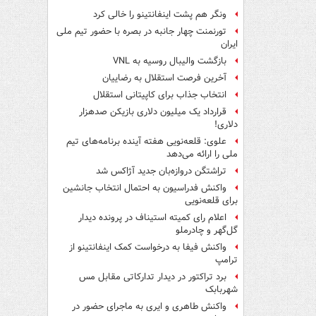
ونگر هم پشت اینفانتینو را خالی کرد
تورنمنت چهار جانبه در بصره با حضور تیم ملی
ایران
بازگشت والیبال روسیه به VNL
آخرین فرصت استقلال به رضاییان
انتخاب جذاب برای کاپیتانی استقلال
قرارداد یک میلیون دلاری بازیکن صدهزار
دلاری!
علوی: قلعه‌نویی هفته آینده برنامه‌های تیم
ملی را ارائه می‌دهد
تراِشتگن دروازه‌بان جدید آژاکس شد
واکنش فدراسیون به احتمال انتخاب جانشین
برای قلعه‌نویی
اعلام رای کمیته استیناف در پرونده دیدار
گل‌گهر و چادرملو
واکنش فیفا به درخواست کمک اینفانتینو از
ترامپ
برد تراکتور در دیدار تدارکاتی مقابل مس
شهربابک
واکنش طاهری و ایری به ماجرای حضور در