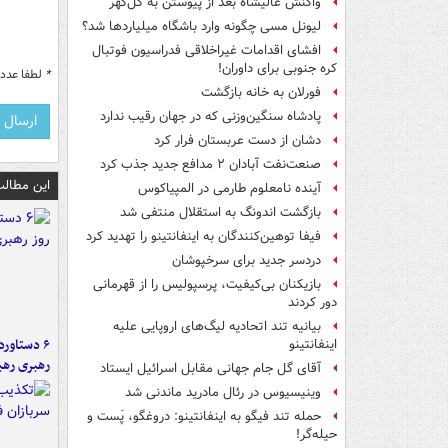
واکنش عالیشاه بعد از پیوستن به گل‌گهر
لیونل مسی چگونه وارد باشگاه میلیاردها شد؟
افشای اقدامات غیراخلاقی فدراسیون فوتبال
کره جنوبی برای داوران!
*
لطفا عدد م
فورلان به خانه بازگشت
پادشاه سنگین‌وزنی که در جهان رقیب ندارد
دشان از دست عربستان فرار کرد
صنعت‌نفت آبادان ۲ مدافع جدید جذب کرد
این مطالب
آینده نامعلوم طارمی در المپیاکوس
بازگشت اندونگ به استقلال منتفی شد
فیفا توهین‌کنندگان به اینفانتینو را تهدید کرد
دردسر جدید برای سرخپوشان
بازیکنان بی‌کیفیت، پرسپولیس را از قهرمانی
دور کردند
بیانیه تند اتحادیه لیگ‌های اروپایی علیه
اینفانتینو
رهبری رهب
آقای گل جام جهانی مقابل اسرائیل ایستاد
وینیسیوس در رئال مادرید ماندنی شد
حمله تند فیگو به اینفانتینو: دروغگو، پَست‌ و
حیله‌گر!