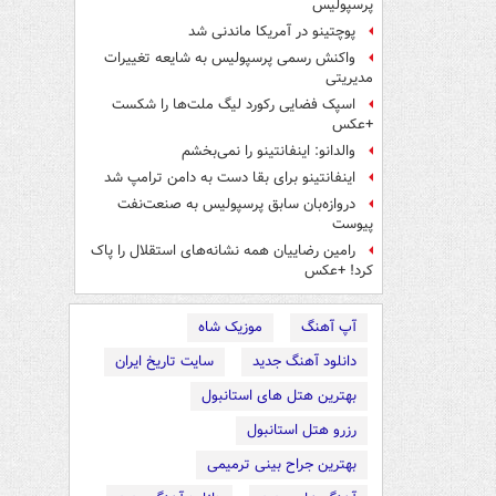
پرسپولیس
پوچتینو در آمریکا ماندنی شد
واکنش رسمی پرسپولیس به شایعه تغییرات
مدیریتی
اسپک فضایی رکورد لیگ ملت‌ها را شکست
+عکس
والدانو: اینفانتینو را نمی‌بخشم
اینفانتینو برای بقا دست به دامن ترامپ شد
دروازه‌بان سابق پرسپولیس به صنعت‌نفت
پیوست
رامین رضاییان همه نشانه‌های استقلال را پاک
کرد! +عکس
آپ آهنگ
موزیک شاه
دانلود آهنگ جدید
سایت تاریخ ایران
بهترین هتل های استانبول
رزرو هتل استانبول
بهترین جراح بینی ترمیمی