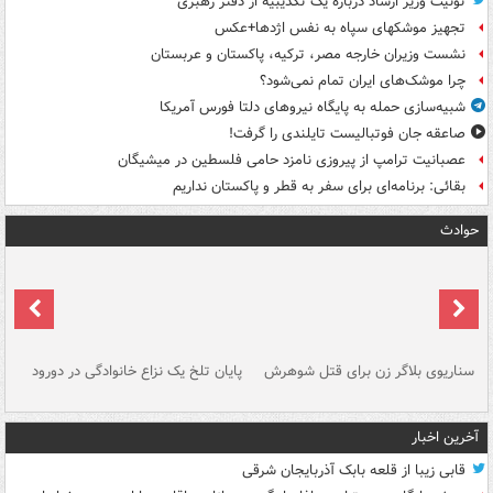
توئیت وزیر ارشاد درباره یک تکذیبیه از دفتر رهبری
تجهیز موشکهای سپاه به نفس اژدها+عکس
نشست وزیران خارجه مصر، ترکیه، پاکستان و عربستان
چرا موشک‌های ایران تمام نمی‌شود؟
شبیه‌سازی حمله به پایگاه نیروهای دلتا فورس آمریکا
صاعقه جان فوتبالیست تایلندی را گرفت!
عصبانیت ترامپ از پیروزی نامزد حامی فلسطین در میشیگان
بقائی: برنامه‌ای برای سفر به قطر و پاکستان نداریم
حوادث
سناریوی بلاگر زن برای قتل شوهرش
پایان تلخ یک نزاع خانوادگی در دورود
و 
آخرین اخبار
قابی زیبا از قلعه بابک آذربایجان شرقی