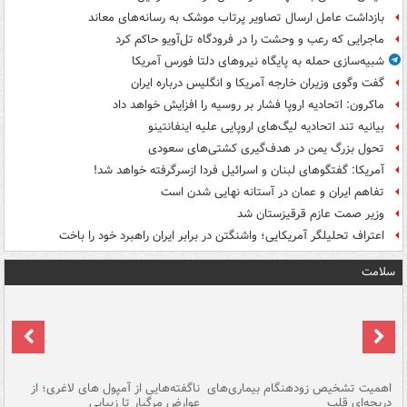
بازداشت عامل ارسال تصاویر پرتاب موشک به رسانه‌های معاند
ماجرایی که رعب و وحشت را در فرودگاه تل‌آویو حاکم کرد
شبیه‌سازی حمله به پایگاه نیروهای دلتا فورس آمریکا
گفت وگوی وزیران خارجه آمریکا و انگلیس درباره ایران
ماکرون: اتحادیه اروپا فشار بر روسیه را افزایش خواهد داد
بیانیه تند اتحادیه لیگ‌های اروپایی علیه اینفانتینو
تحول بزرگ یمن در هدف‌گیری کشتی‌های سعودی
آمریکا: گفتگوهای لبنان و اسرائیل فردا ازسرگرفته خواهد شد!
تفاهم ایران و عمان در آستانه نهایی شدن است
وزیر صمت عازم قرقیزستان شد
اعتراف تحلیلگر آمریکایی؛ واشنگتن در برابر ایران راهبرد خود را باخت
سلامت
اهمیت تشخیص زودهنگام بیماری‌های
ناگفته‌هایی از آمپول های لاغری؛ از
دریچه‌ای قلب
عوارض مرگبار تا زیبایی
تا