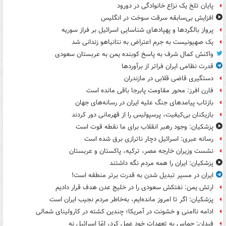
پایان تلخ یک نزاع خانوادگی در دورود
افزایش بی‌سابقه سرقت سوخت در انگلیس
پرواز بالگردها و پهپادهای شناسایی اسرائیل بر فراز سوریه
یک صهیونیست به جرم اعتراض به نتانیاهو زندانی شد
واکنش کمال شرف به پاسخ کوبنده یمن به عربستان سعودی
قدرت نظامی ایران فراتر از برآوردها
دستگیری قاضی قلابی در مازندران
فارن افرز: محور مقاومت پابرجا باقی مانده است
بازتاب پیامدهای جنگ علیه ایران در رسانه‌های جهان
بازیکنان بی‌کیفیت، پرسپولیس را از قهرمانی دور کردند
پزشکیان: وجود رهبر انقلاب برای ما نقطه قوت است
رسانه عبری: اسرائیل دچار ناترازی برق شده است
نشست وزیران خارجه مصر، ترکیه، پاکستان و عربستان
پزشکیان: ایران را همه مردم نگه داشتند
ایران در مسیر تبدیل شدن به قدرت برتر منطقه است!
ارتش یمن: نفتکش سعودی را در خلیج عدن هدف قرار دادیم
پزشکیان: اگر تا امروز مانده‌ایم، به‌خاطر مردم نجیب ایران است
ادامه ناامنی و خشونت در آمریکا؛ چندین کشته در کارولینای شمالی
فیدان: حماس به تعهدات خود عمل کرد، امّا اسرائیل نه