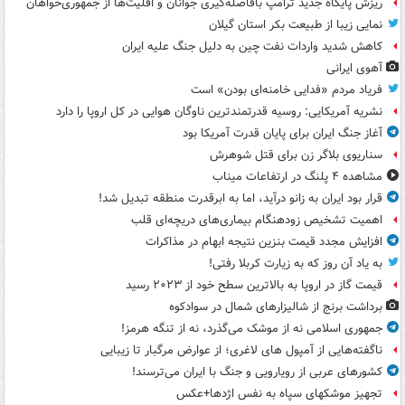
ریزش پایگاه جدید ترامپ بافاصله‌گیری جوانان و اقلیت‌ها از جمهوری‌خواهان
نمایی زیبا از طبیعت بکر استان گیلان
کاهش شدید واردات نفت چین به دلیل جنگ علیه ایران
آهوی ایرانی
فریاد مردم «فدایی خامنه‌ای بودن» است
نشریه آمریکایی: روسیه قدرتمندترین ناوگان هوایی در کل اروپا را دارد
آغاز جنگ ایران برای پایان قدرت آمریکا بود
سناریوی بلاگر زن برای قتل شوهرش
مشاهده ۴ پلنگ در ارتفاعات میناب
قرار بود ایران به زانو درآید، اما به ابرقدرت منطقه تبدیل شد!
اهمیت تشخیص زودهنگام بیماری‌های دریچه‌ای قلب
افزایش مجدد قیمت بنزین نتیجه ابهام در مذاکرات
به یاد آن روز که به زیارت کربلا رفتی!
قیمت گاز در اروپا به بالاترین سطح خود از ۲۰۲۳ رسید
برداشت برنج از شالیزارهای شمال در سوادکوه
جمهوری اسلامی نه از موشک می‌گذرد، نه از تنگه هرمز!
ناگفته‌هایی از آمپول های لاغری؛ از عوارض مرگبار تا زیبایی
کشورهای عربی از رویارویی و جنگ با ایران می‌ترسند!
تجهیز موشکهای سپاه به نفس اژدها+عکس