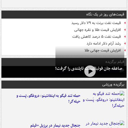
قیمت‌های روز در یک نگاه
قیمت نفت برنت به ۷۹ دلار رسید
افزایش قیمت طلا و نقره جهانی
قیمت نفت ۵ درصد کاهش یافت
رشد آرام دلار ادامه دارد
افزایش قیمت جهانی طلا
فیلم برگزیده
صاعقه جان فوتبالیست تایلندی را گرفت!
برگزیده ورزشی
حمله تند فیگو به اینفانتینو: دروغگو، پَست‌ و
حیله‌گر!
جنجال جدید نیمار در برزیل +فیلم