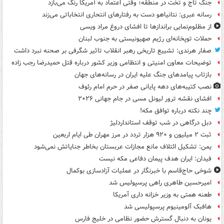
جنگ تاج و تخت در منطقه؛ وقتی اعتماد به آمریکا رنگ می‌بازد
رسانه عبری: نتانیاهو دست به رفتارهای انتحاری انتخاباتی می‌زند
از مظلوم‌نمایی براندازها تا افشای دروغ مراد ویسی
حملات توپخانه‌ای رژیم صهیونیستی به جنوب لبنان
صفار هرندی: تشییع تاریخی رهبر انقلاب تاثیر شگرفی بر صحنه نبرد داشت
توضیحات معاون امنیتی و انتظامی وزیر کشور درباره قتل حمیدرضا رجب زاده
بازتاب پیامدهای جنگ علیه ایران در رسانه‌های جهان
نصب کتیبه‌های دهه پایانی صفر در حرم امام رئوف
افشای نقشه ترور لیونل مسی در جام جهانی ۲۰۲۶
چند نکته درباره توافق مکه!
دبل درگاهی در شب توقف استانداردلیژ
ثبت ۲ میلیون و ۹۲۰ هزار تردد در مرز مهران طی ایام اربعین
یمن: تشکیل ائتلاف مانع مجازات عربستان بخاطر جنایاتش نمی‌شود
فیدان: ایران هدف پیمان دفاعی مکه نیست
شوخی حاج‌قاسم با خبرنگار در عملیات آزادسازی بوکمال
امیرحسین طاهری راهی پرسپولیس شد
طعنه همتی به وزیر خزانه داری آمریکا
هافبک آلومینیوم پرسپولیسی شد
یونان به دنبال گسترش حضور نظامی در خلیج فارس