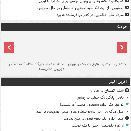
کاریکاتور/ تلاش‌های بی‌پایان ترامپ برای مذاکره با ایران
تصاویری از آیت‌الله سید مجتبی خامنه‌ای در حال تدریس
سردار علی عظمایی در کنار دو فرمانده شهید
حوادث
ای
هشدار نسبت به وفوع تندباد در تهران
لحظه انفجار جایگاه CNG "صحنه" در
دس
دوربین مداربسته
ات
آخرین اخبار
شکار تمساح در مالزی
دلایل پارگی رگ خونی در چشم
توافق مکه برای سعودی امنیت آور نیست!
علل مرگ زنان در ایران؛ بیماری‌های قلبی همچنان در صدر
میدان‌داری یک دهه نودی در بین‌الحرمین
از غزه بگویید...! حتی با یک توییت!