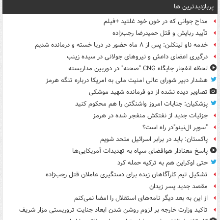
پربازدیدترین ها
مداح جوانی که در خون خود غلتید +فیلم
تأیید ربایش و قتل حمیدرضا رجب‌زاده
خدمه ناو لینکلن: پس از ۸ ماه حضور در دریا خسته و درمانده‌ شدیم
درگیری اعضای داعش و نیروهای جولانی در سیده زینب
لحظه انفجار جایگاه CNG "صحنه" در دوربین مداربسته
هشدار دبیر شورای عالی امنیت ملی به امریکا درباره تنگه هرمز
تصاویر دیده‌ نشده از دو فرمانده شهید موشکی
پزشکیان: جنایات امروز واشنگتن را هم محکوم کنید
جزئیات جدید از نفتکش منفجر شده در هرمز
"سوپر ال‌نینو"در راه است؟
پاکستان: باید در برابر اسرائیل متحد شویم
پاسخ معنادار هوافضای سپاه به تهدیدات آمریکایی‌ها
حتی اوکراین هم به ترکیه حمله کرد
تشکیل تیم کارآگاهان زبده برای دستگیری عاملان قتل رجب‌زاده
مقصد جدید پسر زیدان
از این به بعد دیگر نامه‌های استقلال را امضا نمی‌کنم
تاکید وزارت خارجه بر لزوم روشن شدن ابعاد جنایت تروریستی مزار شریف