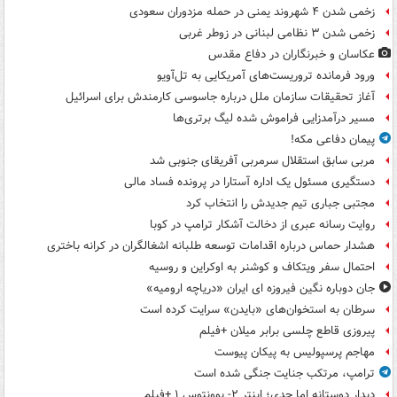
زخمی شدن ۴ شهروند یمنی در حمله مزدوران سعودی
زخمی شدن ۳ نظامی لبنانی در زوطر غربی
عکاسان و خبرنگاران در دفاع مقدس
ورود فرمانده تروریست‌های آمریکایی به تل‌آویو
آغاز تحقیقات سازمان ملل درباره جاسوسی کارمندش برای اسرائیل
مسیر درآمدزایی فراموش شده لیگ برتری‌ها
پیمان دفاعی مکه!
مربی سابق استقلال سرمربی آفریقای جنوبی شد
دستگیری مسئول یک اداره آستارا در پرونده فساد مالی
مجتبی جباری تیم جدیدش را انتخاب کرد
روایت رسانه عبری از دخالت آشکار ترامپ در کوبا
هشدار حماس درباره اقدامات توسعه طلبانه اشغالگران در کرانه باختری
احتمال سفر ویتکاف و کوشنر به اوکراین و روسیه
جان دوباره نگین فیروزه ای ایران «دریاچه ارومیه»
سرطان به استخوان‌های «بایدن» سرایت کرده است
پیروزی قاطع چلسی برابر میلان +فیلم
مهاجم پرسپولیس به پیکان پیوست
ترامپ، مرتکب جنایت جنگی شده است
دیدار دوستانه اما جدی؛ اینتر ۲- یوونتوس ۱ +فیلم