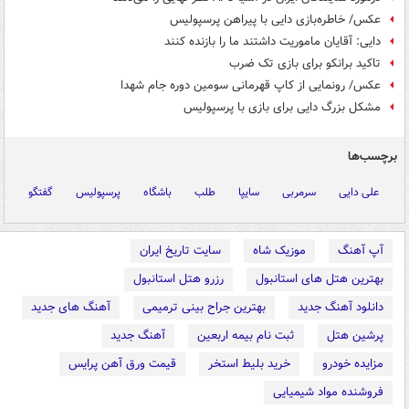
عکس/ خاطره‌بازی دایی با پیراهن پرسپولیس
دایی: آقایان ماموریت داشتند ما را بازنده کنند
تاکید برانکو برای بازی تک ضرب
عکس/ رونمایی از کاپ قهرمانی سومین دوره جام شهدا
مشکل بزرگ دایی برای بازی با پرسپولیس
برچسب‌ها
علی دایی
سرمربی
سایپا
طلب
باشگاه
پرسپولیس
گفتگو
آپ آهنگ
موزیک شاه
سایت تاریخ ایران
بهترین هتل های استانبول
رزرو هتل استانبول
دانلود آهنگ جدید
بهترین جراح بینی ترمیمی
آهنگ های جدید
پرشین هتل
ثبت نام بیمه اربعین
آهنگ جدید
مزایده خودرو
خرید بلیط استخر
قیمت ورق آهن پرایس
فروشنده مواد شیمیایی