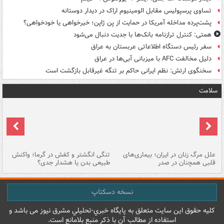
تساوی پرسپولیس مقابل الومینیوم اراک در دیدار دوستانه
پشت‌پرده مداخله آمریکا در حمایت از یِن ژاپن؛ خیرخواهی یا خودخواهی؟
همتی: کنترل ترازنامه بانک‌ها با جدیت دنبال می‌شود
سفر رئیس دستگاه اطلاعاتی عربستان به عراق
دلیل مخالفت AFC با میزبانی آبی‌ها در عراق
سخنگوی ارتش: نظم ایرانی حاکم بر تنگه غیرقابل بازگشت است
سلامت
علل مرگ زنان در ایران؛ بیماری‌های
تنگی انگشتر و کفش در گرما؛ واکنش
اس
قلبی همچنان در صدر
طبیعی بدن یا هشدار جدی؟
پو
نسخه دسکتاپ
کليه حقوق اين سايت متعلق به پایگاه خبري-تحليلي مشرق نيوز می باشد و
استفاده از مطالب آن با ذکر منبع بلامانع است.