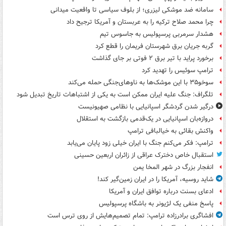
سامانه ضد موشکی لیزری؛ از بلوف سیاسی تا واقعیت میدانی
چرا محمد صلاح ترکیه را به عربستان و آمریکا ترجیح داد
هشدار سرمربی پرسپولیس به جاسوس تیم
گربه جریان برق شهرستان فریمان را قطع کرد
برخورد پراید با تیر برق ۲ فوتی بر جای گذاشت
ترامپ سوئیس را تهدید کرد
سوخو۳۵ با این موشک‌ها به ناوهای‌جنگی حمله می‌کند
تلگراف: جنگ علیه ایران ممکن است به یکی از اشتباهات تاریخ تبدیل شود
درگیر شدن گردشگر اسپانیایی با نظامی صهیونیست
دروازه‌بان اسپانیایی در یک‌قدمی بازگشت به استقلال
واکنش بقائی به خیالبافی ترامپ
ترامپ: فکر می‌کنم جنگ با ایران خیلی زود پایان می‌یابد
استقبال خاص دخترک عراقی از زائران اربعین حسینی
انفجار بزرگ در شهر المخا یمن
شاید روسیه، آمریکا را در ایران زمین‌گیر کند!
ادعای بسنت درباره توافق ایران و آمریکا
پاسخ منفی یک لژیونر به باشگاه پرسپولیس
افشاگری برادرزاده ترامپ: تمام تصمیم‌هایش از روی ترس است