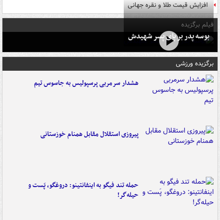
افزایش قیمت طلا و نقره جهانی
فیلم برگزیده
بوسه‌ پدر بر پای پسر شهیدش
برگزیده ورزشی
هشدار سرمربی پرسپولیس به جاسوس تیم
پیروزی استقلال مقابل همنام خوزستانی
حمله تند فیگو به اینفانتینو: دروغگو، پَست‌ و
حیله‌گر!