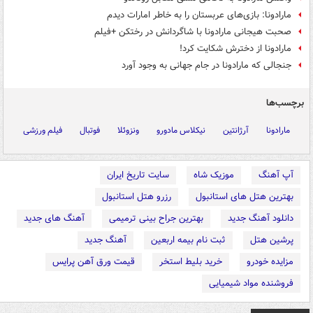
مارادونا: بازی‌های عربستان را به خاطر امارات دیدم
صحبت هیجانی مارادونا با شاگردانش در رختکن +فیلم
مارادونا از دخترش شکایت کرد!
جنجالی که مارادونا در جام جهانی به وجود آورد
برچسب‌ها
مارادونا
آرژانتین
نیکلاس مادورو
ونزوئلا
فوتبال
فیلم ورزشی
آپ آهنگ
موزیک شاه
سایت تاریخ ایران
بهترین هتل های استانبول
رزرو هتل استانبول
دانلود آهنگ جدید
بهترین جراح بینی ترمیمی
آهنگ های جدید
پرشین هتل
ثبت نام بیمه اربعین
آهنگ جدید
مزایده خودرو
خرید بلیط استخر
قیمت ورق آهن پرایس
فروشنده مواد شیمیایی