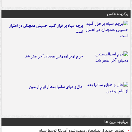
برگزیده عکس
پرچم سیاه بر فراز گنبد حسینی همچنان در اهتزاز
است
حرم امیرالمومنین محیای آخر صفر شد
حال و هوای سامرا بعد از ایام اربعین
پربازدیدترین ها
تصاویر جدید از پهپادهای منهدم‌شده آمریکا توسط سپاه