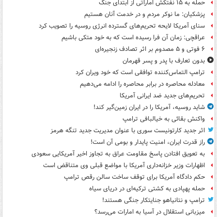
حمله به ۱۵ نفتکش‌ اماراتی از ابتدای جنگ
پزشکیان: ما نوکر مردم و در خدمت آنان هستیم
سنای آمریکا لایحه تحریم‌های گسترده انرژی روسیه را تصویب کرد
عراقچی: زمان آن فرا رسیده است که به خود متکی باشیم
۶ فوتی و ۵ مصدوم بر اثر تصادف زنجیره‌ای
بدون تعارف با پدر و پسر قهرمان
ترامپ التماس‌کننده توافقی است که خود ویران کرد
معادله محاصره در برابر محاصره را ادامه می‌دهیم
تحریم‌های جدید ضد ایرانی آمریکا
شاید روسیه، آمریکا را در ایران زمین‌گیر کند!
واکنش بقائی به خیالبافی ترامپ
اثر جدید کارتونیست سوری با عنوان مدیریت جدید تنگه هرمز
راز قدرت ایران، امنیت پایدار و بومی آن است!
به تعویق افتادن پاسخ مقاومت عراق به تجاوز اخیر آمریکایی سعودی
اظهارات وزیر خزانه‌داری آمریکا با مواضع قبلی وی متناقض است
حکم دادگاه آمریکا برای توقف ساخت سالن رقص ترامپ
حمله پهپادی به کشتی ترکیه‌ای در دریای سیاه
ترامپ و نتانیاهو جنایتکار جنگی هستند!
میزبانی استقلال در آسیا به امارات می‌رسد؟