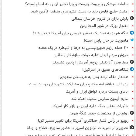
سامانه موشکی پاتریوت چیست و چرا ذخایر آن رو به اتمام است؟
امنیت خلیج فارس باید به دست کشورهای منطقه تأمین شود
بارش باران در فاروج خراسان شمالی
انفجار بزرگ در شهر المخا یمن
تنگه هرمز به نماد یک تحقیر تاریخی برای آمریکا تبدیل شد!
ماموریت در حال پایان است!
۲۰ حمله رژیم صهیونیستی به درعا و قنیطره در یک هفته
خیزش مردم لبنان علیه دولت سازشکار و خائن
معترضان آرژانتینی پرچم آمریکا را پایین کشیدند
شکاف‌های عمیق در اسرائیل!
هشدار مقام ارشد یمن به عربستان سعودی
اردوغان: توافقنامه مکه پذیرای مشارکت کشورهای دوست است
ادعای بسنت درباره توافق ایران و آمریکا
نتایج آزمون مدارس سمپاد اعلام شد
تاثیرات منفی جنگ علیه ایران بر بازار کار آمریکا
رونمایی از مختصات جدید تنگۀ هرمز
روبیو در رأس فشار حداکثری آمریکا برای تغییر مسیر کوبا
تصویری از تمرینات ترابزون اسپور با حضور ساویچ، صلاح و اونانا
نبرد ما علیه طرح سلطه‌جویی عربستان است، نه مردم جنوب یمن