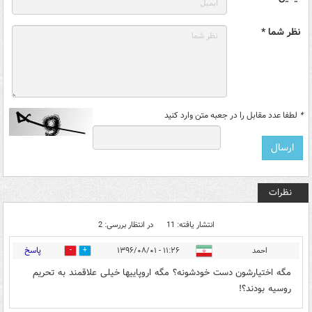
نظر شما *
*
لطفا عدد مقابل را در جعبه متن وارد کنید
نظرات
انتشار یافته: 11
در انتظار بررسی: 2
پاسخ
احمد
۱۱:۲۶ - ۱۳۹۶/۰۸/۰۱
0
17
مگه اختیارشون دست خودشونه؟ مگه اروپاییها خیلی علاقمند به تحریم
روسیه بودند؟!