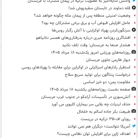
واکنش کنایه‌آمیز به عضویت ترکیه در پیمان مشترک با عربستان
قله دماوند در تابستان سفیدپوش شد!
وضعیت امنیتی منطقه پس از پیمان مکه چگونه خواهد شد؟
عامل افزایش قبوض آب و برق برخی مشترکان چه بود؟
سرنگون‌کردن پهپاد اوکراینی با آتش رگبار روس‌ها
افشاگری روزنامه عبری درباره بدرفتاری‌های همسر نتانیاهو
هشدار صنعا به عربستان: وقت تلف نکنید
روزنامه‌های ورزشی امروز یک‌شنبه ۱۸ مرداد ۱۴۰۵
دیوار طارمی جلوی عربستان
استقرار رادارهای اسرائیلی در اوکراین برای مقابله با پهپادهای روسی
درخواست پنتاگون برای تولید سریع سلاح
مقاومت یمن؛ دو خیز اساسی
صفحه نخست روزنامه‌های یکشنبه ۱۸ مرداد ۱۴۰۵
آتش‌سوزی در تأسیسات آرامکو در جنوب غرب عربستان
حذف لبنیات چه بلایی سر بیماران کلیوی می آورد
طبیعت بکر جاده اسالم به خلخال
رویای اف-۳۵ ترکیه در بن‌بست
آمریکا نتوانست؛ دیگران هم نمی توانند
اهداف ژاپن برای افزایش توان نظامی چیست؟