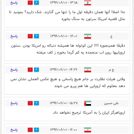
پاسخ
۱۳:۱۵ - ۱۳۹۶/۰۸/۰۱
4
11
نه! اصلا! آنها همان دقیقه اول ما را تنها می گذارند. شک دارید؟ بمونید تا
مثل قضیه امریکا سرتون به سنگ بخوره
پاسخ
ع
۱۴:۰۱ - ۱۳۹۶/۰۸/۰۱
0
14
دقیقا همینجوره !!!! این کوتوله ها همیشه دنباله رو امریکا بودن .ستون
اروپاییها روی اب منجمده یه کم گرما بخوره ز کف میفته
پاسخ
ج م
۱۴:۲۶ - ۱۳۹۶/۰۸/۰۱
0
10
وقتی هیئت نظلرت بر جام هیچ پاسخی و هیچ عکس العملی نشان نمی
دهد معلوم که اروپایی ها هم پررو می شوند
پاسخ
علی حسین
۱۵:۲۷ - ۱۳۹۶/۰۸/۰۱
0
11
اروپاهرگز ایران را به آمریکا ترجیح نخواهد داد.
پاسخ
۱۶:۰۰ - ۱۳۹۶/۰۸/۰۱
0
8