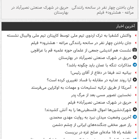
جان باختن چهار نفر در سانحه رانندگی
حریق در شهرک صنعتی نصیرآباد در
حر
مراغه - هشترود+ فیلم
بهارستان
فی
آخرین اخبار
واکنش کشفیا به ترک اردوی تیم ملی توسط کاپیتان تیم ملی والیبال نشسته
جان باختن چهار نفر در سانحه رانندگی مراغه - هشترود+ فیلم
نشست هم اندیشی جمعی از علمای حوزه علمیه قم با عراقچی
حریق در شهرک صنعتی نصیرآباد در بهارستان
مذاکرات تنگه با عمان باید چگونه باشد؟
بیانیه تند فیفا در دفاع از آقای رئیس!
آیا روند عدلیه در مقابله با فساد تغییری کرده است؟
آمریکا از طریق ترکیه تسلیحات و مهمات به اوکراین می‌فرستد
نخستین تصویر مسی بعد از مرگ پدر
حریق در شهرک صنعتی نصیرآباد+ فیلم
شهرک‌نشین‌ها اموال فلسطینی‌ها را به آتش کشیدند!
آخرین وضعیت میدان نبرد به روایت مهدی محمدی
راز عبور مخفی جنگنده‌های ایرانی از چشم دشمن
نقشه راه ۱۵ ماده‌ای صلح غزه در بن‌بست