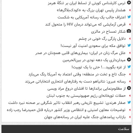
ترس کارشناس کویتی از تسلط ایران بر تنگۀ هرمز
هشدار پلیس تهران بزرگ به «کودک‌بلاگرها»
اعتراف جالب یک رسانه آمریکایی به شکست
قرص آزمایشی که می‌تواند درمان HIV را متحول کند
شکار تمساح در مالزی
دلایل پارگی رگ خونی در چشم
توافق مکه برای سعودی امنیت آور نیست!
علل مرگ زنان در ایران؛ بیماری‌های قلبی همچنان در صدر
میدان‌داری یک دهه نودی در بین‌الحرمین
از غزه بگویید...! حتی با یک توییت!
جنگ تاج و تخت در منطقه؛ وقتی اعتماد به آمریکا رنگ می‌بازد
رسانه عبری: نتانیاهو دست به رفتارهای انتحاری انتخاباتی می‌زند
از مظلوم‌نمایی براندازها تا افشای دروغ مراد ویسی
حملات توپخانه‌ای رژیم صهیونیستی به جنوب لبنان
صفار هرندی: تشییع تاریخی رهبر انقلاب تاثیر شگرفی بر صحنه نبرد داشت
توضیحات معاون امنیتی و انتظامی وزیر کشور درباره قتل حمیدرضا رجب زاده
بازتاب پیامدهای جنگ علیه ایران در رسانه‌های جهان
سلامت