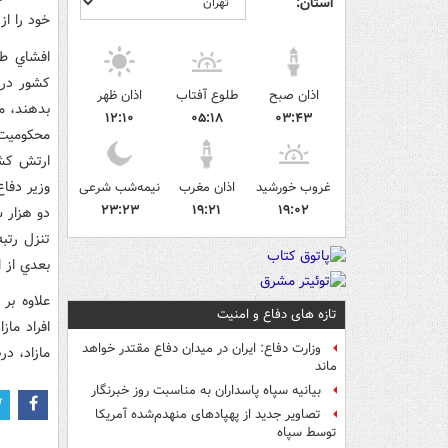
استان:
خود را از 
افشاي طر
اذان صبح
طلوع آفتاب
اذان ظهر
بدهند، م
۱۲:۱۰
۰۵:۱۸
۰۳:۴۳
محکوميت 
ارتش کشو
وزير دفا
غروب خورشید
اذان مغرب
نیمه‌شب شرعی
۲۳:۲۳
۱۹:۲۱
۱۹:۰۲
دو هزار س
تنزل رتب
بعدي از ا
علاوه بر
تازه های دفاع و امنیت
وزارت دفاع: ایران در میدان دفاع مقتدر خواهد
مازاد، درصدد هشدار به 12 ه
ماند
بیانیه سپاه پاسداران به مناسبت روز خبرنگار
تصاویر جدید از پهپادهای منهدم‌شده آمریکا
توسط سپاه