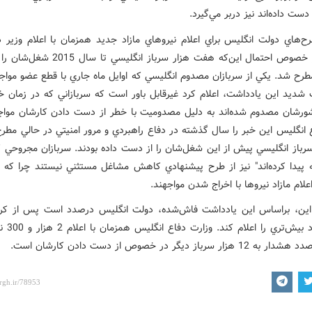
دست داده‌اند نيز دربر ‌مي‌گيرد.
ح‌هاي دولت انگليس براي اعلام نيروهاي مازاد جديد همزمان با اعلام وزير د
کشور در خصوص احتمال اين‌که هفت هزار سرباز انگليس
طرح شد. يکي از سربازان مصدوم انگليسي که اوايل ماه جاري با قطع عضو مواجه
شديد اين يادداشت، اعلام کرد غيرقابل باور است که سربازاني که در زمان 
رشان مصدوم شده‌اند به ‌دليل مصدوميت با خطر از دست دادن کارشان مواج
ع انگليس اين خبر را سال گذشته در دفاع راهبردي و مرور امنيتي در حالي مطرح
رباز انگليسي پيش از اين شغل‌شان را از دست داده بودند. سربازان مجروحي که
ه پيدا کرده‌اند" نيز از طرح پيشنهادي کاهش مشاغل مستثني نيستند چرا که 
علام مازاد نيروها با اخراج شدن مواجهند.
 اين، بر‌اساس اين يادداشت فاش‌شده، دولت انگليس درصدد است پس از 
افراد مازاد بيش
زار سرباز ديگر در خصوص از دست دادن کارشان است.