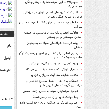
سوخو۳۵ با این موشک‌ها به ناوهای‌جنگی
حمله می‌کند
تثبیت دستاوردهای نظامی ایران در مرزهای
غربی در سایه جنگ رمضان
«کمانِ پرنده» چینی برای شکار کروزها به ایران
می‌آید
هلاکت اعضای یک تیم تروریستی در جنوب
نظر شم
استان سیستان و بلوچستان
پیام فرمانده هوافضای سپاه به بسیجیان
نام
کاشان
بسیج تمام ظرفیت‌ها برای تعیین وضعیت دیگر
ایمیل
خلبانان سوخو ۲۴ ایران
ورود تجهیزات جدید به یگان‌های ارتش
ماهواره ایرانی که از سد ابرها عبور می‌کند
نظر شما 
تکذیب شایعه معافیت سربازان فراری
دستگیری ۸ نفر از اشرار مسلح شاخص و
مرتبطین گروهک های تروریستی
تجهیز موشکهای سپاه به نفس اژدها+عکس
چرا موشک‌های ایران تمام نمی‌شود؟
*
لطفا عدد م
رضایی: آمریکا در حملات ایران ۵۰۰ کشته داده
است