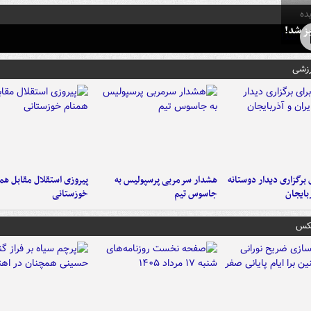
ده
ز شد!
رزشی
 برگزاری دیدار دوستانه
هشدار سرمربی پرسپولیس به
پیروزی استقلال مقابل هم
ربایجان
جاسوس تیم
خوزستانی
عکس