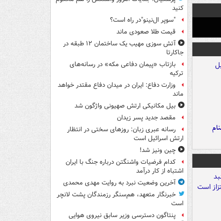
کنید
"سوپر ال‌نینو"در راه است؟
قیمت طلا صعودی ماند
آتش سوزی مهیب یک ساختمان ۱۲ طبقه در
جاکارتا
بازتاب «پیمان دفاعی مکه» در رسانه‌های
ترکیه
وزارت دفاع: ایران در میدان دفاع مقتدر خواهد
ماند
بیل مکانیکی ارتش صهیونی واژگون شد
مقصد جدید پسر زیدان
نام
رسانه عبری زبان: روزهای سختی در انتظار
ارتش اسرائیل است
چین ونیز شد!
کدام فرضیات واشنگتن درباره جنگ با ایران
اشتباه از کار درآمد
آخرین وضعیت نبرد به روایت مهدی محمدی
خبرنگار متعهد، هم‌سنگر رزمندگان پشت لانچر
است
پنتاگون دسترسی وزیر سابق نیروی هوایی