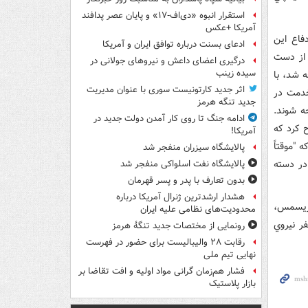
استقرار انبوه «دی‌اف‑۱۷» و پایان عصر پدافند
آمریکا +عکس
فاع اين
ادعای بسنت درباره توافق ایران و آمریکا
ي تا سال 2015 شغل‌شان را از دست
درگیری اعضای داعش و نیروهای جولانی در
سیده زینب
 شد، با
اثر جدید کارتونیست سوری با عنوان مدیریت
خدمت در
جدید تنگه هرمز
ه شوند.
ادامه جنگ تا روی کار آمدن دولت جدید در
 کرد که
آمریکا!
 "موقتاً
پالایشگاه سیزران منفجر شد
در دسته
پالایشگاه نفت اسلواکی منفجر شد
بدون تعارف با پدر و پسر قهرمان
هشدار ارشدترین ژنرال آمریکا درباره
کريسمس،
محدودیت‌های نظامی علیه ایران
‌تري را اعلام کند. وزارت دفاع انگليس همزمان با اعلام 2 هزار و 300 نفر نيروي
رونمایی از مختصات جدید تنگۀ هرمز
رقابت ۲۸ والیبالیست برای حضور در فهرست
نهایی تیم ملی
فشار هم‌زمان گرانی مواد اولیه و افت تقاضا بر
بازار پلاستیک