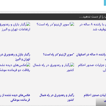
 را از دست ندهید....
کامیون با راننده ۸ ساله در اصفهان
"سوپر ال‌نینو"در راه است؟
رگبار باران و رعدوبرق در 
تهران و البرز
ئیات صدور احکام
رگبار و رعدوبرق در راه شمال
عکس‌های دیده نشده از ر
ی
کشور
فرمانده‌ موشکی