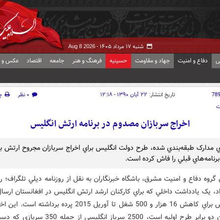
شنبه ۱۷ مرداد ۱۴۰۵ -
Aug 8 2026
ی
دفاع و امنیت
جهاد و مقاومت
حسینیه
فرهنگ و هنر
جامعه
اقتصاد
عکس و ف
78
تاریخ انتشار:
۲۲ آبان ۱۳۹۰ - ۱۲:۱۸
۰ نظر
چ
ت
اخراج سربازان مصدوم در برنامه ارتش انگليس
مدارک طبقه‌بندي شده، طرح دولت انگليس براي اخراج سربازان مجروح ارتش به
 برنامه‌هاي قبلي را فاش کرده است.
گروه دفاع و امنیت مشرق، باشگاه خبرنگاران به نقل از روزنامه ديلي تلگراف؛ 
د، يک يادداشت داخلي که براي کارکنان ارشد ارتش انگليس در افغانستان ارسال
طرح ارتش براي کاهش 16 هزار و 500 شغل تا آوريل 2015 پرده برداشته‌ 
تعدادشان دو برابر طرح اوليه است، 2500 سرباز انگليسي از 