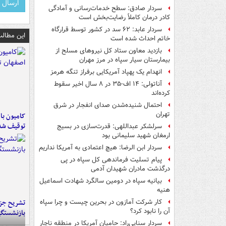
سردار صادق: سطح خدمات‌رسانی و آمادگی
کادر درمان کاملاً رضایت‌بخش است
سردار عابد: ۶۲ سد در کشور توسط قرارگاه
این مطالب
خاتم احداث شده است
بازدید معاون ستاد کل نیروهای مسلح از
بیمارستان سیار سپاه در مرز مهران
انهدام یک پهپاد آمریکایی برفراز تنگه هرمز
آناتولی: ۱۴ اف-۳۵ در ۸ سال اخیر سقوط
کرده‌اند
احتمال شنیده‌شدن صدای انفجار در شرق
تهران
توقیف شد
سرلشکر عبداللهی: قدرت‌سازی در بسیج
ارمغان شهید سلیمانی بود
سردار ابن الرضا: هیچ اعتمادی به آمریکا نداریم
پیام تسلیت فرماندهی کل سپاه در پی
درگذشت مادران شهیدان آدمی
بیانیه سپاه در دومین سالگرد شهادت اسماعیل
هنیه
تشریح جز
کار شرکت آمازون در بحرین چیست و چرا سپاه
آن را نابود کرد؟
بازنشستگ
سردار سنایی‌راد: حامیان آمریکا در منطقه ناچار