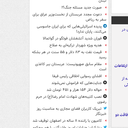
لبنان
صورت جدید مسئله جنگ؟!
دعوت مجدد عربستان از نخست‌وزیر عراق برای
سفر به ریاض
پدیده اسرائیلی‌هایی که برای ایران جاسوسی
می‌کنند، پایان ندارد!
فوران شدید آتشفشان فوئگو در گواتمالا
هدیه ویژه شهردار ترکیه‌ای به صلاح
قیمت نفت به ۸۳ دلار و ۵۵ سنت در هر بشکه
رسید
مقام سابق صهیونیست: عربستان ببر کاغذی
ارتفاعات
است
افشای رسوایی اخلاقی رئیس فیفا
جنایت‌هایی که فراموش نمی‌شوند
حواله دلار ۱۵۴ هزار و ۴۵۱ تومان شد
نصب کتیبه‌های شهادت امام رضا(ع) در حرم
رضوی
تبریک کاربران فضای مجازی به مناسبت روز
خبرنگار
فاقت دو
کامیون با راننده ۸ ساله در اصفهان توقیف شد
پزشکیان: جنایات امروز واشنگتن را هم محکوم