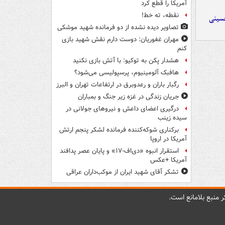
آمریکا را قطع کرد
نقطه، ته خط!
حسینی
تصاویر دیده‌ نشده از دو فرمانده شهید موشکی
مهران غفوریان: دوست دارم نقش شهید بازی
کنم
هشدار پکن به توکیو: با آتش بازی نکنید
هافبک آلومینیوم، پرسپولیسی می‌شود؟
رگبار باران و رعدوبرق در ارتفاعات تهران و البرز
جریان زندگی در غزه زیر جنگ و بمباران
درگیری اعضای داعش و نیروهای جولانی در
سیده زینب
برکناری شوکه‌کننده فرمانده لشکر پنجم ارتش
آمریکا در اروپا
استقرار انبوه «دی‌اف‑۱۷» و پایان عصر پدافند
آمریکا +عکس
تشکر آقای شهید ایران از موکب‌داران عراقی
 منبع بلامانع است.