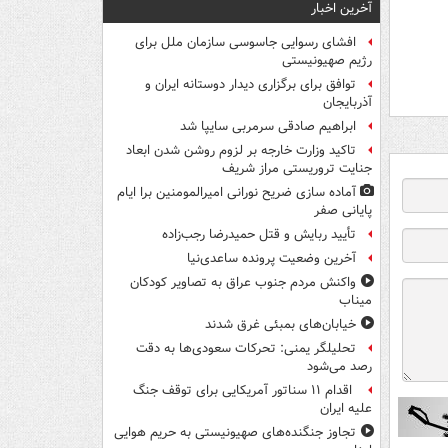
آخرین اخبار
افشای رسوایی جاسوسی سازمان ملل برای
رژیم صهیونیستی
توافق برای برگزاری دیدار دوستانه ایران و
آذربایجان
ابراهیم صادقی سرمربی سایپا شد
تاکید وزارت خارجه بر لزوم روشن شدن ابعاد
جنایت تروریستی مراز شریف
آماده سازی ضریح نورانی امیرالمومنین برا ایام
پایانی صفر
تأیید ربایش و قتل حمیدرضا رجب‌زاده
آخرین وضعیت پرونده ساعدی‌نیا
واکنش مردم جنوب عراق به تصاویر کودکان
میناب
خیابان‌های بمبئی غرق شدند
تحلیلگر یمنی: تحرکات سعودی‌ها به دقت
رصد می‌شود
اقدام ۱۱ سناتور آمریکایی برای توقف جنگ
علیه ایران
تجاوز جنگنده‌های صهیونیستی به حریم هوایی