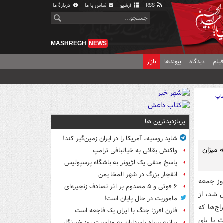
RSS
آرشیو
تماس با ما
دربارهٔ ما
MASHREGH
NEWS
یلم
دیدگاه
پیوندها
بازار
اپ
پربازدیدترین ها
شاید روسیه، آمریکا را در ایران زمین‌گیر کند!
 ميزان
واکنش بقائی به خیالبافی ترامپ
پاسخ منفی یک لژیونر به باشگاه پرسپولیس
انفجار بزرگ در شهر المخا یمن
روز جمعه
۶ فوتی و ۵ مصدوم بر اثر تصادف زنجیره‌ای
 شد، از
ماموریت در حال پایان است!
است. اين اخراج‌ها که
فارن افرز: جنگ با ایران یک فاجعه است
جمله 350 سربازي که دست يا پاي
بیانیه سپاه پاسداران به مناسبت روز خبرنگار