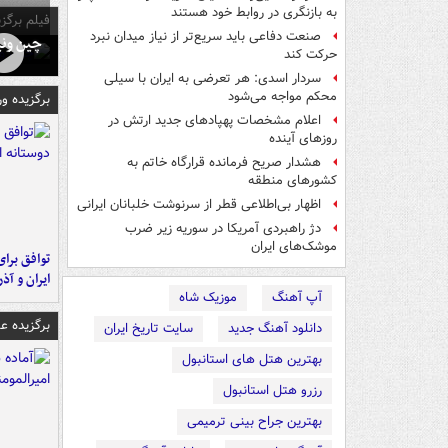
به بازنگری در روابط خود هستند
فیلم برگزی
صنعت دفاعی باید سریع‌تر از نیاز میدان نبرد
چین ونی
حرکت کند
سردار اسدی: هر تعرضی به ایران با سیلی
محکم مواجه می‌شود
برگزیده و
اعلام مشخصات پهپادهای جدید ارتش در
روزهای آینده
هشدار صریح فرمانده قرارگاه خاتم‌ به
کشورهای منطقه
اظهار بی‌اطلاعی قطر از سرنوشت خلبانان ایرانی
دژ راهبردی آمریکا در سوریه زیر ضرب
موشک‌های ایران
توافق برای
ایران و آذ
آپ آهنگ
موزیک شاه
برگزیده 
دانلود آهنگ جدید
سایت تاریخ ایران
بهترین هتل های استانبول
رزرو هتل استانبول
بهترین جراح بینی ترمیمی