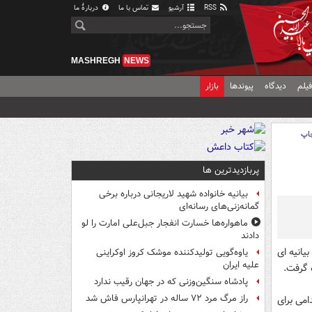
RSS
آرشیو
تماس با ما
دربارهٔ ما
MASHREGH
NEWS
یلم
دیدگاه
پیوندها
بازار
اپ
پربازدیدترین ها
بیانیه خانواده شهید لاریجانی درباره برخی
گمانه‌زنی‌های رسانه‌ای
ماهواره‌ها خسارت انفجار جبل‌علی امارت را لو
دادند
یانیه ای
یاوه‌گویی تولیدکننده موشک کروز اوکراینی
علیه ایران
 گرفت.
پادشاه سنگین‌وزنی که در جهان رقیب ندارد
راز مرگ مرد ۷۲ ساله در تهرانپارس فاش شد
می برای