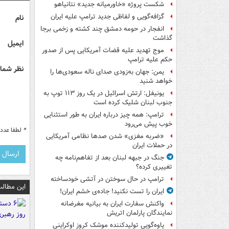
شکست پروژه «خاورمیانه جدید» نتانیاهو
گزافه‌گویی و لفاظی جدید ترامپ علیه ایران
نام
انفجار در حومه دمشق چند کشته و زخمی برجا
گذاشت
ایمیل
موج تهدید علیه قضات آمریکایی پس از صدور
حکم علیه ترامپ
نظر شما 
یمن: جهان به‌زودی صدای ناله سعودی‌ها را
خواهد شنید
یونیفل: ارتش اسرائیل در یک روز ۱۱۳ توپ به
جنوب لبنان شلیک کرده است
ترامپ: همه چیز درباره ایران به طور استثنایی
خوب پیش می‌رود
*
لطفا عدد م
«ضربه مغزی» شدن صدها نظامی آمریکایی
در حملات ایران
جنگ در جبهه لبنان بعد از تفاهم‌نامه چه
تغییری کرده؟
ترامپ در حال سوختن در آتشی خودساخته
این مطالب
ایران را تست نکنید! جاده‌ی خشم ایران!
واکنش سفارت ایران به بیانیه مغرضانه
نمایندگان پارلمان اتریش
یاوه‌گویی تولیدکننده موشک کروز اوکراینی