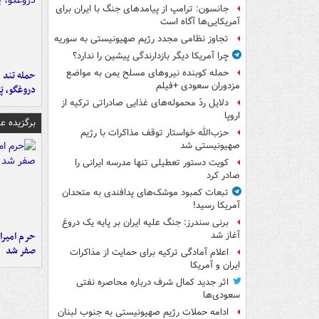
جانسون: ترامپ از پیامدهای جنگ با ایران برای
آمریکایی‌ها آگاه است
تجاوز نظامی مجدد رژیم صهیونیستی به سوریه
چرا آمریکا دیگر بازدارندگی پیشین را ندارد؟
حمله کوبنده نیروهای مسلح یمن به مواضع
حمله تند ف
مزدوران سعودی +فیلم
دروغگو، پَ
دلایل ردّ محموله‌های غذایی صادراتی ترکیه از
اروپا
برگزیده 
حزب‌الله خواستار توقف مذاکرات با رژیم
صهیونیستی شد
کویت دستور تعطیلی تنها مدرسه ایرانی را
صادر کرد
تبعات کمبود موشک‌های پدافندی به متحدان
آمریکا رسید!
برنی سندرز: جنگ علیه ایران بر پایه یک دروغ
حرم امیرا
آغاز شد
صفر شد
اعلام آمادگی ترکیه برای حمایت از مذاکرات
ایران و آمریکا
اثر جدید کمال شرف درباره محاصره نفتی
سعودی‌ها
ادامه حملات رژیم صهیونیستی به جنوب لبنان