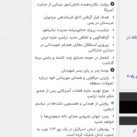
روایت تکان‌دهنده دانش‌آموز مینابی از جنایت
آمریکا
هدف قرار گرفتن اتاق‌ فرماندهی مزدوران
عربستان در یمن
شکست پروژه «خاورمیانه جدید» نتانیاهو
گزافه‌گویی و لفاظی جدید ترامپ علیه ایران
پیروزی استقلال مقابل همنام خوزستانی در
دیداری تدارکاتی
انفجار در حومه دمشق چند کشته و زخمی برجا
گذاشت
بوسه‌ پدر بر پای پسر شهیدش
موج بارش‌های تابستانه در راه ۱۱
رایزنی عراقچی و همتای موریتانی خود درباره
تحولات منطقه
موج تهدید علیه قضات آمریکایی پس از صدور
حکم علیه ترامپ
روایتی از همدلی و همسویی ملت‌ها در مراسم
اربعین
یمن: جهان به‌زودی صدای ناله سعودی‌ها را
خواهد شنید
یونیفل: ارتش اسرائیل در یک روز ۱۱۳ توپ به
جنوب لبنان شلیک کرده است