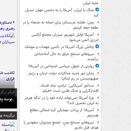
علیه ایران
جنگ با ایران، آمریکا را به دشمن جهان تبدیل
کرد
یمن: نقشه عربستان برای حمله به صنعاء را در
نطفه خفه کردیم
رهبری رهب
آمریکا اوایل شهریور میزبان مجمع آژانس
انرژی اتمی می‌شود
چالش بزرگ آمریکا در تأمین مهمات و موشک
نیروهای مسلح عراق به حال آماده‌باش
درآمدند
روایتی از تحول سیاسی اجتماعی در آمریکا!
تکذیب شای
پایان دور جدید مذاکرات دولت لبنان و رژیم
فراری
صهیونیستی در رم ایتالیا
سناتور آمریکایی: ترامپ نماد فساد،
اقتدارگرایی و جنگ طلبی است +فیلم
فیلم برگزی
چرا آمریکا نمی‌تواند اراده خود را در تنگه هرمز
بوسه‌ پ
به ایران تحمیل کند؟
آمریکا: از پرتاب موشکی کره شمالی مطلع
برگزیده و
هستیم
نیروهای مسلح یمن: تجمع مزدوران سعودی را
هدف قرار دادیم