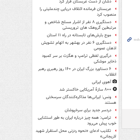
دشان از دست عربستان فرار کرد
عربستان فرمانده ائتلاف دریایی چندملیتی را
منصوب کرد
دستگیری ۸ نفر از اشرار مسلح شاخص و
مرتبطین گروهک های تروریستی
موج بارش‌های تابستانه در راه ۱۱ استان
دستگیری ۶ نفر در بهشهر به اتهام تشویش
اذهان عمومی
درگیری لفظی ترامپ و هگزث بر سر کمبود
ذخایر موشکی
۶ دستاورد بزرگ ایران در ۱۶۰ روز رهبری رهبر
انقلاب
آهوی ایرانی
۸۰۰ سازۀ آمریکایی خاکستر شد
ونس: ایرانی‌ها مذاکره‌کنندگان سرسختی
هستند
دردسر جدید برای سرخپوشان
ترامپ: همه چیز درباره ایران به طور استثنایی
خوب پیش می‌رود
تکذیب ادعای «نحوه ردزنی محل استقرار شهید
لاریجانی»