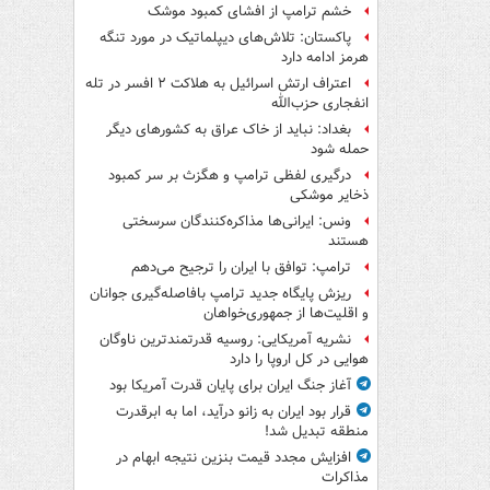
خشم ترامپ از افشای کمبود موشک
پاکستان: تلاش‌های دیپلماتیک در مورد تنگه
هرمز ادامه دارد
اعتراف ارتش اسرائیل به هلاکت ۲ افسر در تله
انفجاری حزب‌الله
بغداد: نباید از خاک عراق به کشورهای دیگر
حمله شود
درگیری لفظی ترامپ و هگزث بر سر کمبود
ذخایر موشکی
ونس: ایرانی‌ها مذاکره‌کنندگان سرسختی
هستند
ترامپ: توافق با ایران را ترجیح می‌دهم
ریزش پایگاه جدید ترامپ بافاصله‌گیری جوانان
و اقلیت‌ها از جمهوری‌خواهان
نشریه آمریکایی: روسیه قدرتمندترین ناوگان
هوایی در کل اروپا را دارد
آغاز جنگ ایران برای پایان قدرت آمریکا بود
قرار بود ایران به زانو درآید، اما به ابرقدرت
منطقه تبدیل شد!
افزایش مجدد قیمت بنزین نتیجه ابهام در
مذاکرات