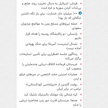
فیدان: اسرائیل به دنبال تخریب روند صلح و
بی‌ثبات کردن سوریه و غزه است
۱۰۰ میلیارد دلار خسارت، برای باز نگه داشتن
تنگه‌ای که باز بود!
حمله نیروهای مسلح یمن به مواضع مزدوران
سعودی
زلنسکی: دو پالایشگاه روسیه را هدف قرار
دادیم
نشنال اینترست: آمریکا برای جنگ پهپادی
آماده نیست
پنتاگون جلسه اضطراری برای تأمین تسلیحات
برگزار می‌کند
عربستان فرمانده ائتلاف دریایی چندملیتی را
منصوب کرد
عملیات امنیتی حشد الشعبی در مرزهای عراق
و اردن
روایت گاردین از «دیپلماسی کودکستانی»
ترامپ در برابر ایران
کره شمالی یک موشک بالستیک شلیک کرد
صنعا: عربستان قدرت دور زدن محاصره دریایی
را ندارد