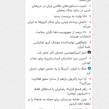
می‌کشند!
تثبیت دستاوردهای نظامی ایران در مرزهای
غربی در سایه جنگ رمضان
دانا وایت به بن‌بست رسید
«کمانِ پرنده» چینی برای شکار کروزها به ایران
می‌آید
۷۰ درصد از صهیونیست‌ها نگران سلامت
انتخابات هستند
یاوه‌گویی تولیدکننده موشک کروز اوکراینی
علیه ایران
حرم امیرالمومنین محیای آخر صفر شد
آخرین نبرد «داستان اسباب‌بازی» برای نجات
کودکی
جنگ با ایران، آمریکا را به دشمن جهان تبدیل
کرد
آیا تینا پاکروان بازهم از ساترا مجوز فعالیت
می‌گیرد؟
رقم فسخ قرارداد رضاییان با استقلال فقط
۱۰۰میلیون تومان!
یمن: نقشه عربستان برای حمله به صنعاء را در
نطفه خفه کردیم