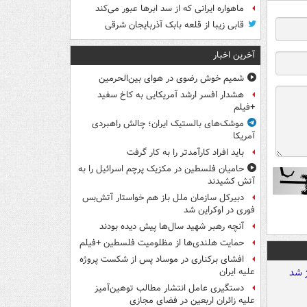
ماهواره ایرانی که از سد ابرها عبور می‌کند
قابی زیبا از قلعه بابک آذربایجان شرقی
آخرین اخبار
شمیم خوش رضوی در هوای بین‌الحرمین
هشدار افسر ارشد آمریکایی به کاخ سفید
+فیلم
موشک‌های بالستیک ایران؛ چالش راهبردی
آمریکا
باید افراد کارآمدتر را به کار گرفت
حامیان فلسطین در مکزیک پرچم اسرائیل را به
آتش کشیدند
دبیرکل سازمان ملل باز هم خواستار آتش‌بس
فوری در اوکراین شد
آنچه رهبر شهید سال‌ها پیش دیده بودند
حمایت هلندی‌ها از مظلومیت فلسطین +فیلم
افشای برکناری در موساد پس از شکست پروژه
علیه ایران
دستگیری عامل انتشار مطالب توهین‌آمیز
علیه زائران اربعین در فضای مجازی