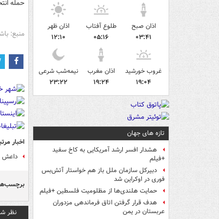
حمله انتح
اذان صبح
طلوع آفتاب
اذان ظهر
منبع: باش
۱۲:۱۰
۰۵:۱۶
۰۳:۴۱
غروب خورشید
اذان مغرب
نیمه‌شب شرعی
۲۳:۲۲
۱۹:۲۴
۱۹:۰۴
تازه های جهان
اخبار مرتب
هشدار افسر ارشد آمریکایی به کاخ سفید
داعش از
+فیلم
دبیرکل سازمان ملل باز هم خواستار آتش‌بس
فوری در اوکراین شد
برچسب‌ها
حمایت هلندی‌ها از مظلومیت فلسطین +فیلم
هدف قرار گرفتن اتاق‌ فرماندهی مزدوران
عربستان در یمن
نظر شم