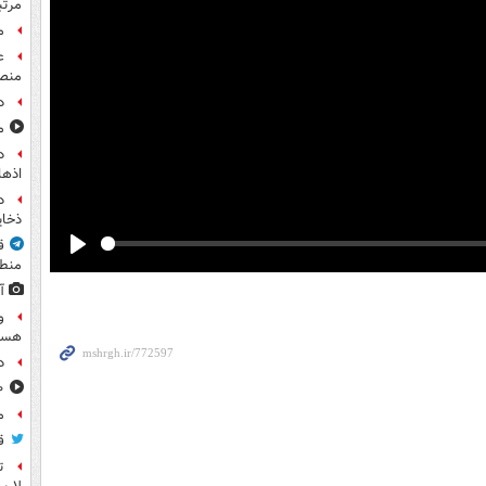
مرت
م
ع
منص
د
مشا
اذها
د
ذخای
ق
Play
منطق
آ
و
هست
د
۸۰۰ س
م
ق
ت