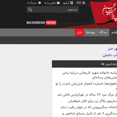
RSS
آرشیو
تماس با ما
دربارهٔ ما
MASHREGH
NEWS
یلم
دیدگاه
پیوندها
بازار
زدیدترین ها
یانیه خانواده شهید لاریجانی درباره برخی
ه‌زنی‌های رسانه‌ای
اهواره‌ها خسارت انفجار جبل‌علی امارت را لو
د
 مرگ مرد ۷۲ ساله در تهرانپارس فاش شد
ناریوی بلاگر زن برای قتل شوهرش
ادشاه سنگین‌وزنی که در جهان رقیب ندارد
دستگیری ۸ نفر از اشرار مسلح شاخص و