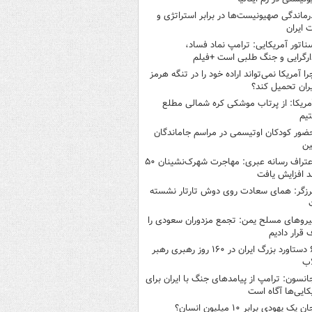
رماندگی صهیونیست‌ها در برابر استراتژی و
 ایران
ناتور آمریکایی: ترامپ نماد فساد،
ارگرایی و جنگ طلبی است +فیلم
را آمریکا نمی‌تواند اراده خود را در تنگه هرمز
یران تحمیل کند؟
مریکا: از پرتاب موشکی کره شمالی مطلع
یم
ضور کودکان اوتیسمی در مراسم جاماندگان
ین
اعتراف رسانه عبری: مهاجرت شهرک‌نشینان ۵۰
 افزایش یافت
رزگر: همای سعادت روی دوش تارتار نشسته
یروهای مسلح یمن: تجمع مزدوران سعودی را
قرار دادیم
۶ دستاورد بزرگ ایران در ۱۶۰ روز رهبری رهبر
اب
انسون: ترامپ از پیامدهای جنگ با ایران برای
کایی‌ها آگاه است
ن یک یهودی برابر ۱۰ میلیون انسان؟