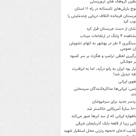
بطین گروهک های تروریستی
وج بارش‌های تابستانه در راه ۱۱ استان
ربستان فرمانده ائتلاف دریایی چندملیتی را
وب کرد
شان از دست عربستان فرار کرد
هده ۴ پلنگ در ارتفاعات میناب
دستگیری ۶ نفر در بهشهر به اتهام تشویش
ن عمومی
رگیری لفظی ترامپ و هگزث بر سر کمبود
ر موشکی
رار بود ایران به زانو درآید، اما به ابرقدرت
ه تبدیل شد!
هوی ایرانی
نس: ایرانی‌ها مذاکره‌کنندگان سرسختی
ند
ردسر جدید برای سرخپوشان
ازۀ آمریکایی خاکستر شد
اهواره ایرانی که از سد ابرها عبور می‌کند
ابی زیبا از قلعه بابک آذربایجان شرقی
کذیب ادعای «نحوه ردزنی محل استقرار شهید