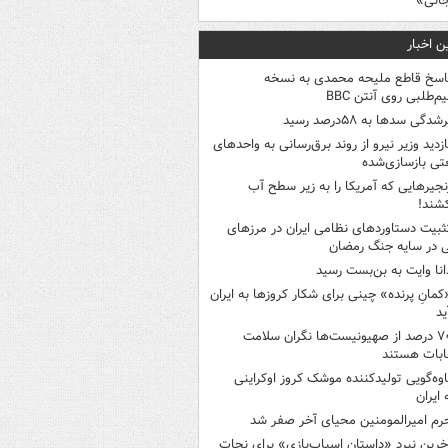
جانی»
ن اخبار
اسخ قاطع ملیحه محمدی به نسخه
م‌طلبی روی آنتن BBC
شدگی سدها به ۵۸درصد رسید
ازدید وزیر نیرو از روند برق‌رسانی به واحدهای
ی بازسازی‌شده
نجیرهایی که آمریکا را به زیر سطح آب
شند!
ثبیت دستاوردهای نظامی ایران در مرزهای
 در سایه جنگ رمضان
انا وایت به بن‌بست رسید
کمانِ پرنده» چینی برای شکار کروزها به ایران
ید
۷۰ درصد از صهیونیست‌ها نگران سلامت
ابات هستند
اوه‌گویی تولیدکننده موشک کروز اوکراینی
 ایران
رم امیرالمومنین محیای آخر صفر شد
خرین نبرد «داستان اسباب‌بازی» برای نجات