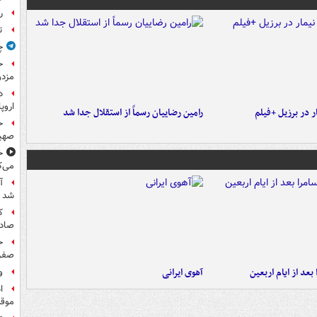
ر
ت
چ
ح
مزدو
د
اروپا
 در برزیل +فیلم
رامین رضاییان رسماً از استقلال جدا شد
ح
صهی
خ
می‌ک
آ
شد
ک
صادر
ح
صفر
بعد از ایام اربعین
آهوی ایرانی
و
ا
موقت