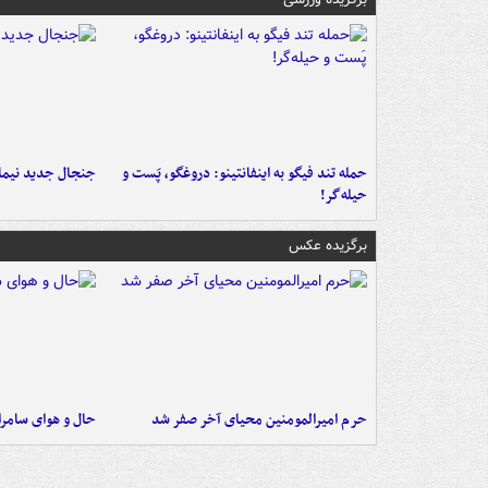
حمله تند فیگو به اینفانتینو: دروغگو، پَست‌ و
جنجال جدید نیمار
حیله‌گر!
برگزیده عکس
حرم امیرالمومنین محیای آخر صفر شد
حال و هوای سامرا 