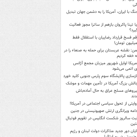
کی
نگ با ایران، آمریکا را به دشمن جهان تبدیل
یا تینا پاکروان بازهم از ساترا مجوز فعالیت
یرد؟
قم فسخ قرارداد رضاییان با استقلال فقط
من: نقشه عربستان برای حمله به صنعاء را در
 خفه کردیم
مریکا اوایل شهریور میزبان مجمع آژانس
ی اتمی می‌شود
ازسازی پالایشگاه سوم پارس جنوبی کلید خورد
الش بزرگ آمریکا در تأمین مهمات و موشک
یروهای مسلح عراق به حال آماده‌باش
دند
وایتی از تحول سیاسی اجتماعی در آمریکا!
دامه ویرانگری ارتش صهیونیستی در جنین
بت سالروز شکست انگلیس در تقویم فوتبال
نتین
ایان دور جدید مذاکرات دولت لبنان و رژیم
نیستی در رم ایتالیا