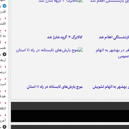
د
قدرت
س
اقتد
چ
به ا
ازنشستگی اعلام شد
کالابرگ ۳ گروه شارژ شد
آ
هست
ح
اربع
درصد
ب
است
۶ نفر در بهشهر به اتهام تشویش
موج بارش‌های تابستانه در راه ۱۱ استان
ن
هدف 
انقل
ج
آمری
جا