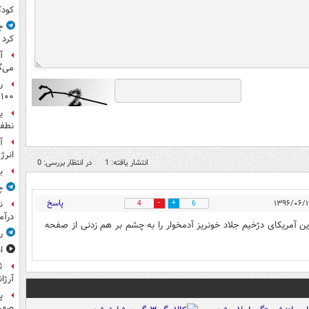
کود
ج
کرد
آ
می‌گ
ر
۱۰۰میلیون تومان!
ی
نطفه
آ
انرژ
انتشار یافته: 1
در انتظار بررسی: 0
ب
چ
پاسخ
ن
4
6
درآم
این آمریکای دژخیم جلاد خونریز آدمخوار را به چشم بر هم زدنی از صفحه
ر
ا
ث
آرژا
پ
صهیو