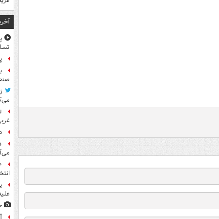
لاری
آخری
پ
تسلی
پر
ب
صنعت
ز
می‌ک
ت
غربی
د
«
می‌آ
انتخ
ی
علیه
ح
آ