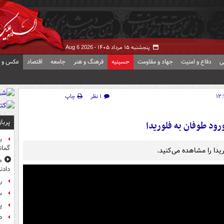
پنجشنبه ۱۵ مرداد ۱۴۰۵ -
Aug 6 2026
ی
دفاع و امنیت
جهاد و مقاومت
حسینیه
فرهنگ و هنر
جامعه
اقتصاد
عکس و ف
۱ نظر
چاپ
پربا
رود طوفان به فلوریدا
ب
گمان
یدا را مشاهده می‌کنید.
م
دادن
راز
س
پ