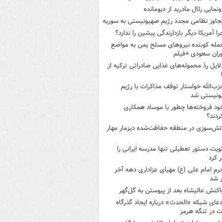
ونمایی رئال مادرید از دیومانده
جاوز نظامی مجدد رژیم صهیونیستی به سوریه
را آمریکا دیگر بازدارندگی پیشین را ندارد؟
مله کوبنده نیروهای مسلح یمن به مواضع
ران سعودی +فیلم
لایل ردّ محموله‌های غذایی صادراتی ترکیه از
زب‌الله خواستار توقف مذاکرات با رژیم
ونیستی شد
ود فروخته‌ها چطور با موساد همکاری
ردند؟
تش‌سوزی در منطقه حفاظت‌شده دیزمار مهار
ویت دستور تعطیلی تنها مدرسه ایرانی را
 کرد
رم امام علی (ع) مهیای عزاداری دهه آخر
 شد
اکنش عالیشاه بعد از پیوستن به گل‌گهر
دعای شبکه «الحدث» درباره ایجاد گذرگاه
 در تنگه هرمز