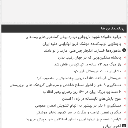
پربازدیدترین ها
بیانیه خانواده شهید لاریجانی درباره برخی گمانه‌زنی‌های رسانه‌ای
یاوه‌گویی تولیدکننده موشک کروز اوکراینی علیه ایران
ماهواره‌ها خسارت انفجار جبل‌علی امارت را لو دادند
پادشاه سنگین‌وزنی که در جهان رقیب ندارد
راز مرگ مرد ۷۲ ساله در تهرانپارس فاش شد
دشان از دست عربستان فرار کرد
عربستان فرمانده ائتلاف دریایی چندملیتی را منصوب کرد
دستگیری ۸ نفر از اشرار مسلح شاخص و مرتبطین گروهک های تروریستی
۶ دستاورد بزرگ ایران در ۱۶۰ روز رهبری رهبر انقلاب
موج بارش‌های تابستانه در راه ۱۱ استان
دستگیری ۶ نفر در بهشهر به اتهام تشویش اذهان عمومی
درگیری لفظی ترامپ و هگزث بر سر کمبود ذخایر موشکی
ترامپ: همه چیز درباره ایران به طور استثنایی خوب پیش می‌رود
آهوی ایرانی