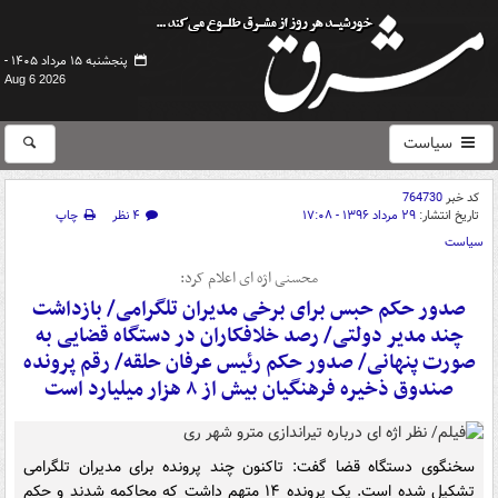
پنجشنبه ۱۵ مرداد ۱۴۰۵ -
Aug 6 2026
سیاست
کد خبر
764730
تاریخ انتشار:
۲۹ مرداد ۱۳۹۶ - ۱۷:۰۸
۴ نظر
چاپ
سیاست
محسنی اژه ای اعلام کرد:
صدور حکم حبس برای برخی مدیران تلگرامی/ بازداشت
چند مدیر دولتی/ رصد خلافکاران در دستگاه قضایی به
صورت پنهانی/ صدور حکم رئیس عرفان حلقه/ رقم پرونده
صندوق ذخیره فرهنگیان بیش از ۸ هزار میلیارد است
سخنگوی دستگاه قضا گفت: تاکنون چند پرونده برای مدیران تلگرامی
تشکیل شده است. یک پرونده ۱۴ متهم داشت که محاکمه شدند و حکم