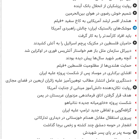
روایت پزشکیان از انحلال بانک آینده
شمیم خوش رضوی در هوای بین‌الحرمین
هشدار افسر ارشد آمریکایی به کاخ سفید +فیلم
موشک‌های بالستیک ایران؛ چالش راهبردی آمریکا
باید افراد کارآمدتر را به کار گرفت
حامیان فلسطین در مکزیک پرچم اسرائیل را به آتش کشیدند
دبیرکل سازمان ملل باز هم خواستار آتش‌بس فوری در اوکراین شد
آنچه رهبر شهید سال‌ها پیش دیده بودند
حمایت هلندی‌ها از مظلومیت فلسطین +فیلم
افشای برکناری در موساد پس از شکست پروژه علیه ایران
دستگیری عامل انتشار مطالب توهین‌آمیز علیه زائران اربعین در فضای مجازی
روایت تکان‌دهنده دانش‌آموز مینابی از جنایت آمریکا
هدف قرار گرفتن اتاق‌ فرماندهی مزدوران عربستان در یمن
شکست پروژه «خاورمیانه جدید» نتانیاهو
گزافه‌گویی و لفاظی جدید ترامپ علیه ایران
پیروزی استقلال مقابل همنام خوزستانی در دیداری تدارکاتی
انفجار در حومه دمشق چند کشته و زخمی برجا گذاشت
بوسه‌ پدر بر پای پسر شهیدش