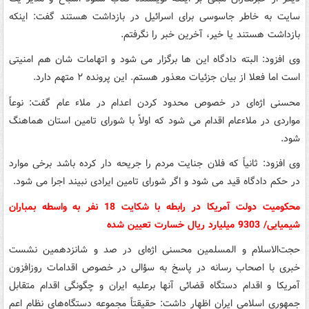
سایت به خاطر جاسوسی برای اسرائیل در بازداشت هستند گفت: اینکه
بازداشت هستند یا خیر، آخرین خبر را نگرفتم.
وی افزود: البته دادگاه این ها برگزار می شود و اتهامات شان هم امنیتی
است اما فعلا از بیان جزئیات معذور هستم. این پرونده ٢ متهم دارد.
محسنی اژه‌ای در خصوص محدود کردن اعدام در ملاء عام گفت: نوعاً
مواردی در ملاءعام اقدام می شود که اولاً با شورای تامین استان هماهنگ
شود.
وی افزود: ثانیاً که فلان جنایت مردم را جریحه دار کرده باشد برخی موارد
در حکم دادگاه قید می شود و اگر شورای تامین ایرادی نبیند اجرا می شود.
محکومیت دولت آمریکا در رابطه با شکایت 18 نفر به واسطه بمباران
شیمیایی/ 9303 میلیارد ریال خسارت تعیین شده
حجت‌الاسلام و المسلمین محسنی اژه‌ای در صد و شانزدهمین نشست
خبری با اصحاب رسانه در پاسخ به سؤالی در خصوص اقدامات روزافزون
آمریکا و اقدام دستگاه قضائی آنها برعلیه ایران و چگونگی اقدام متقابل
جمهوری اسلامی ایران اظهار داشت: حقیقتاً مجموعه دستگاه‌های نظام اعم