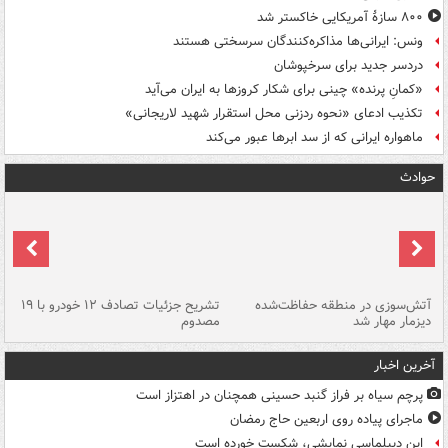
۸۰۰ سازۀ آمریکایی خاکستر شد
ونس: ایرانی‌ها مذاکره‌کنندگان سرسختی هستند
دردسر جدید برای سرخپوشان
«کمانِ پرنده» چینی برای شکار کروزها به ایران می‌آید
تکذیب ادعای «نحوه ردزنی محل استقرار شهید لاریجانی»
ماهواره ایرانی که از سد ابرها عبور می‌کند
حوادث
تصادف مرگبار در محور اهواز–شوش ۲
آتش‌سوزی در منطقه حفاظت‌شده
تشریح جزئیات تصادف ۱۲ خودرو با ۱۹
پا
دیزمار مهار شد
مصدوم
آخرین اخبار
پرچم سیاه بر فراز گنبد حسینی همچنان در اهتزاز است
ماجرای پیاده روی اربعین حاج رمضان
این دیپلماسی نمایشی، شکست خورده است