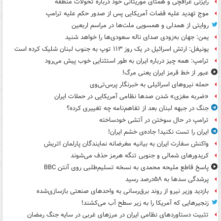
رایزنی عراقچی و همتای موریتانی خود درباره تحولات منطقه
موج تهدید علیه قضات آمریکایی پس از صدور حکم علیه ترامپ
روایتی از همدلی و همسویی ملت‌ها در مراسم اربعین
یمن: جهان به‌زودی صدای ناله سعودی‌ها را خواهد شنید
یونیفل: ارتش اسرائیل در یک روز ۱۱۳ توپ به جنوب لبنان شلیک کرده است
ترامپ: همه چیز درباره ایران به طور استثنایی خوب پیش می‌رود
عبور از خط قرمز ایران یعنی مرگ!
حمله نیروهای اسرائیلی به خبرنگار پرس‌تی‌وی
«ضربه مغزی» شدن صدها نظامی آمریکایی در حملات ایران
جنگ در جبهه لبنان بعد از تفاهم‌نامه چه تغییری کرده؟
ترامپ در حال سوختن در آتشی خودساخته
ایران را تست نکنید! جاده‌ی خشم ایران!
واکنش سفارت ایران به بیانیه مغرضانه نمایندگان پارلمان اتریش
کریدورهای شمالی و جنوبی تنگه هرمز حذف می‌شوند
پاسخ قاطع ملیحه محمدی به نسخه تسلیم‌طلبی روی آنتن BBC
پرشدگی سدها به ۵۸درصد رسید
بازدید وزیر نیرو از روند برق‌رسانی به واحدهای صنعتی بازسازی‌شده
زنجیرهایی که آمریکا را به زیر سطح آب می‌کشند!
تثبیت دستاوردهای نظامی ایران در مرزهای غربی در سایه جنگ رمضان