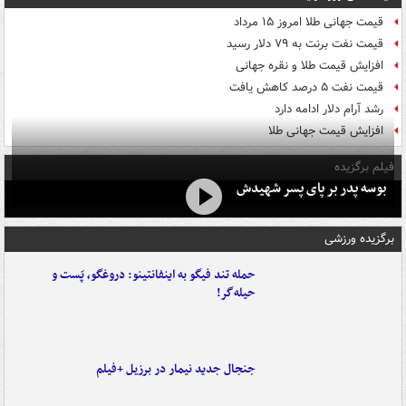
قیمت جهانی طلا امروز ۱۵ مرداد
قیمت نفت برنت به ۷۹ دلار رسید
افزایش قیمت طلا و نقره جهانی
قیمت نفت ۵ درصد کاهش یافت
رشد آرام دلار ادامه دارد
افزایش قیمت جهانی طلا
فیلم برگزیده
بوسه‌ پدر بر پای پسر شهیدش
برگزیده ورزشی
حمله تند فیگو به اینفانتینو: دروغگو، پَست‌ و
حیله‌گر!
جنجال جدید نیمار در برزیل +فیلم