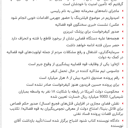
گرفتیم که تأمین امنیت با خودشان است
ماجرای نامه‌های محرمانه جعلی به نام رئیسی
امیدواریم در موضوع فیلترینگ با حضور جهرمی اقدامات خوبی انجام شود
عکس/ نشست خبری سخنگوی قوه قضائیه
صدور کیفرخواست برای پزشک تبریزی
هجمه‌ها علیه دستگاه قضایی نشان از برخورد قاطع با فتنه و انحراف دارد
حصر سران فتنه ادامه خواهد داشت
سرمایه‌گذاری، اشتغال و رفع مشکلات مردم از جمله اولویت‌های قوه قضائیه
در کمک به دولت
اژه‌ای: یکی از وظایف قوه قضاییه پیشگیری از وقوع جرم است
جاسوس تیم مذاکره کننده در حال تحمل کیفر
رقم پرونده صندوق ذخیره بیش از ۸ هزار میلیارد است
برای پرونده حسین فریدون هنوز کیفرخواست صادر نشده است
محکومیت دولت آمریکا در رابطه با شکایت ۱۸ نفر به واسطه بمباران
شیمیایی/ 9303 میلیارد ریال خسارت تعیین شده
نقش فضای مجازی در افزایش قتل‌های فجیع امسال/ صدور حکم قصاص
برای قاتل بنیتا/ امتناع دولت از معرفی نجومی‌بگیران به قوه قضائیه/ تکذیب
برکناری قضات پرونده فساد نفتی
دادگاه نویسنده کتاب شنود اشباح برگزار شده است/تأیید بازداشت آقای
نویسنده