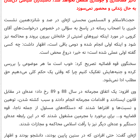
تأثیر فضاسازی و جوسازی منفعل نخواهد شد/ کاسبکاران سیاسی دل‌شان
به حال زندانی و محصور نمی‌سوزد
حجت‌الاسلام و المسلمین محسنی اژه‌ای در صد و شانزدهمین نشست
خبری با اصحاب رسانه در پاسخ به سؤالی در خصوص درخواست‌های آقای
کروبی در مورد اینکه نیروهای امنیتی از خانه‌اش بیرون بروند و محاکمه نیز
شود و اینکه اولی انجام شده و دومی باقی است، اظهار داشت: چه کسی
گفته اولی عملی شده است؛ نه‌ خیر؛ دروغ محض است.
سخنگوی قوه قضائیه تصریح کرد: خوب است ما هر موضوعی را بررسی
کرده و جنبه‌هایش تفکیک کنیم چرا که وقتی یک حکم کلی می‌دهیم حق
مطلب ادا نمی‌شود.
وی افزود: یک اتفاق مجرمانه در سال 88 و 89 رخ داد؛ عده‌ای در مقابل
قانون ایستادند و اقدامات مجرمانه انجام دادند و سبب کشته شدن، توهین
و نسبت‌ها و افتراها شدند که دستگاه‌های مسئول از جمله ناجا، قوه
قضاییه و... برای برخورد با مجرمین مشغول شدند که در این رابطه عده‌ای
دستگیر و عده‌ای دیگر نیز با رأفت اسلامی محاکمه و مجازات شدند.
اژه‌ای گفت: حتی افرادی که در سنین پایین بودند، دانشجو بودند و اظهار