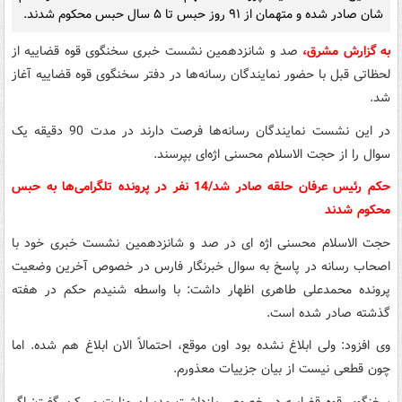
شان صادر شده و متهمان از ۹۱ روز حبس تا ۵ سال حبس محکوم شدند.
به گزارش مشرق،
صد و شانزدهمین نشست خبری سخنگوی قوه قضاییه از
لحظاتی قبل با حضور نمایندگان رسانه‌ها در دفتر سخنگوی قوه قضاییه آغاز
شد.
در این نشست نمایندگان رسانه‌ها فرصت دارند در مدت 90 دقیقه یک
سوال را از حجت الاسلام محسنی اژه‌ای بپرسند.
حکم رئیس عرفان حلقه صادر شد/14 نفر در پرونده تلگرامی‌ها به حبس
محکوم شدند
حجت الاسلام محسنی اژه ای در صد و شانزدهمین نشست خبری خود با
اصحاب رسانه در پاسخ به سوال خبرنگار فارس در خصوص آخرین وضعیت
پرونده محمدعلی طاهری اظهار داشت: با واسطه شنیدم حکم در هفته
گذشته صادر شده است.
وی افزود: ولی ابلاغ نشده بود اون موقع، احتمالاً الان ابلاغ هم شده. اما
چون قطعی نیست از بیان جزییات معذورم.
سخنگوی قوه قضاییه در خصوص بازداشت مدیران وزارت مسکن گفت: اگر