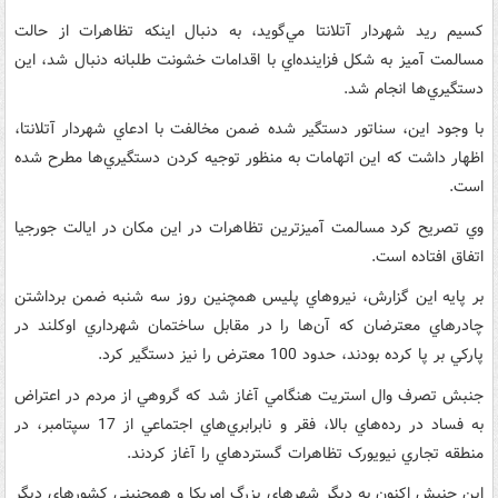
کسيم ريد شهردار آتلانتا مي‌گويد، به دنبال اينکه تظاهرات از حالت
مسالمت آميز به شکل فزاينده‌اي با اقدامات خشونت طلبانه دنبال شد، اين
دستگيري‌ها انجام شد.
با وجود اين، سناتور دستگير شده ضمن مخالفت با ادعاي شهردار آتلانتا،
اظهار داشت که اين اتهامات به منظور توجيه کردن دستگيري‌ها مطرح شده
است.
وي تصريح کرد مسالمت آميزترين تظاهرات در اين مکان در ايالت جورجيا
اتفاق افتاده است.
بر پايه اين گزارش، نيروهاي پليس همچنين روز سه شنبه ضمن برداشتن
چادرهاي معترضان که آن‌ها را در مقابل ساختمان شهرداري اوکلند در
پارکي بر پا کرده بودند، حدود 100 معترض را نيز دستگير کرد.
جنبش تصرف وال استريت هنگامي آغاز شد که گروهي از مردم در اعتراض
به فساد در رده‌هاي بالا، فقر و نابرابري‌هاي اجتماعي از 17 سپتامبر، در
منطقه تجاري نيويورک تظاهرات گسترده‏اي را آغاز کردند.
اين جنبش اکنون به ديگر شهرهاي بزرگ امريکا و همچنيني کشورهاي ديگر