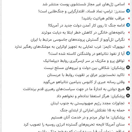
اسامی ژل‌های غیر مجاز شستشوی پوست منتشر شد
سندرز: ترامپ نماد فساد، اقتدارگرایی و جنگ‌طلبی است!
مراقب علائم هپاتیت باشید!
ادامه جنگ تا روی کار آمدن دولت جدید در آمریکا!
باغچه‌های خانگی در کاهش خطر ابتلا به دیابت موثرند
نگرانی تل‌آویو از گسترش پرونده‌های جاسوسی مرتبط با ایران
نیویورک تایمز: غرب تمایلی به تجهیز اوکراین به موشک‌های رهگیر ندارد
آیا از نفوذ نتانیاهو در واشنگتن کاسته شده است؟
توافق پرو و مکزیک بر سر ازسرگیری روابط دیپلماتیک
پزشکیان: شکافی بین دولت و نیروهای مسلح نیست
تاکید نخست‌وزیر عراق بر تقویت روابط با عربستان
وقتی رسانه عبری از کابوس بنیامین نتانیاهو می‌گوید
هیچ دولتی به اندازۀ ما در جهت سیاست‌های رهبری قدم برنداشت
پزشکیان: هرگز استعفا نداده‌ام و نخواهم داد
تجاوزات مجدد رژیم صهیونیستی به جنوب لبنان
حمله به ۱۵ نفتکش‌ اماراتی از ابتدای جنگ
پزشکیان: ما نوکر مردم و در خدمت آنان هستیم
سنای آمریکا لایحه تحریم‌های گسترده انرژی روسیه را تصویب کرد
عراقچی: زمان آن فرا رسیده است که به خود متکی باشیم