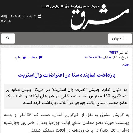
شنبه ۱۷ مرداد ۱۴۰۵ -
Aug
8 2026
جهان
کد خبر
75567
تاریخ انتشار:
۵ آبان ۱۳۹۰ - ۱۰:۵۱
۰ نظر
چاپ
جهان
بازداشت نماینده سنا در اعتراضات وال‌استریت
به دنبال تداوم جنبش "تصرف وال استريت" در امريکا، پليس علاوه بر
دستگيري 150 معترض ضد صنف گرايي در شهرهاي اوکلند و آتلانتا، يک
عضو مجلس سناي ايالت جورجيا در آتلانتا، بازداشت کرده است.
به گزارش مشرق به نقل از خبرگزاري آلمان، دست کم 35 نفر از جمله
وينسنت فورت عضو مجلس سناي ايالت جورجيا بعد از ظهر روز چهارشنبه
(4آبان، 26 اکتبر) در پارک وودراف در آتلانتا دستگير شدند.