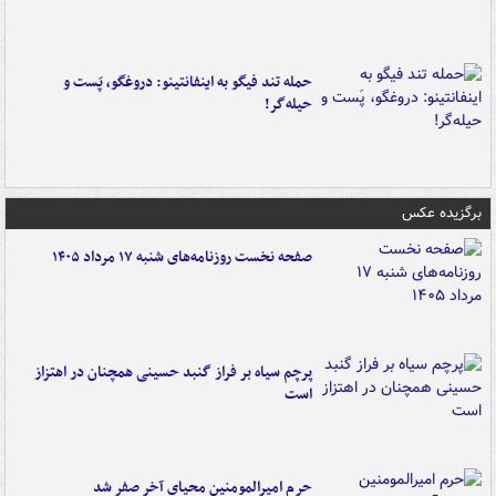
حمله تند فیگو به اینفانتینو: دروغگو، پَست‌ و
حیله‌گر!
برگزیده عکس
صفحه نخست روزنامه‌های شنبه ۱۷ مرداد ۱۴۰۵
پرچم سیاه بر فراز گنبد حسینی همچنان در اهتزاز
است
حرم امیرالمومنین محیای آخر صفر شد