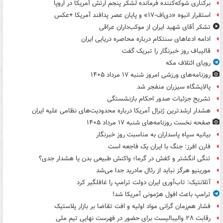
برکناری شوکه‌کننده فرمانده لشکر پنجم ارتش آمریکا در اروپا
استقرار انبوه «دی‌اف‑۱۷» و پایان عصر پدافند آمریکا +عکس
تشکر آقای شهید ایران از موکب‌داران عراقی
ادامه ادعاهای سنتکام درباره محاصره دریایی ایران
قالیباف روز خبرنگار را تبریک گفت
رویای ائتلاف مکه
روزنامه‌های ورزشی امروز ‌شنبه ۱۷ مرداد ۱۴۰۵
پالایشگاه سیزران منفجر شد
تشریح جزئیات صدور احکام بازنشستگی
هشدار ارشدترین ژنرال آمریکا درباره محدودیت‌های نظامی علیه ایران
صفحه نخست روزنامه‌های شنبه ۱۷ مرداد ۱۴۰۵
بیانیه سپاه پاسداران به مناسبت روز خبرنگار
فارن افرز: جنگ با ایران یک فاجعه است
تنگی انگشتر و کفش در گرما؛ واکنش طبیعی بدن یا هشدار جدی؟
مورینیو هرگز نباید از رئال مادرید جدا می‌شد
آتلانتیک: تاب‌آوری ایران دولت ترامپ را غافلگیر کرد
ترامپ باعث افول هژمونی آمریکا شد!
فشار هم‌زمان گرانی مواد اولیه و افت تقاضا بر بازار پلاستیک
رقابت ۲۸ والیبالیست برای حضور در فهرست نهایی تیم ملی