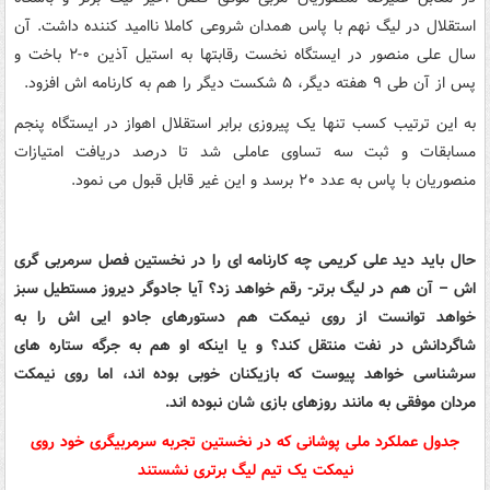
استقلال در لیگ نهم با پاس همدان شروعی کاملا ناامید کننده داشت. آن
سال علی منصور در ایستگاه نخست رقابتها به استیل آذین ۰-۲ باخت و
پس از آن طی ۹ هفته دیگر، ۵ شکست دیگر را هم به کارنامه اش افزود.
به این ترتیب کسب تنها یک پیروزی برابر استقلال اهواز در ایستگاه پنجم
مسابقات و ثبت سه تساوی عاملی شد تا درصد دریافت امتیازات
منصوریان با پاس به عدد ۲۰ برسد و این غیر قابل قبول می نمود.
حال باید دید علی کریمی چه کارنامه ای را در نخستین فصل سرمربی گری
اش – آن هم در لیگ برتر- رقم خواهد زد؟ آیا جادوگر دیروز مستطیل سبز
خواهد توانست از روی نیمکت هم دستورهای جادو ایی اش را به
شاگردانش در نفت منتقل کند؟ و یا اینکه او هم به جرگه ستاره های
سرشناسی خواهد پیوست که بازیکنان خوبی بوده اند، اما روی نیمکت
مردان موفقی به مانند روزهای بازی شان نبوده اند.
جدول عملکرد ملی پوشانی که در نخستین تجربه سرمربیگری خود روی
نیمکت یک تیم لیگ برتری نشستند