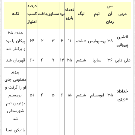
سن
درصد
تعداد
مربی
آن
تیم
لیگ
برد
مساوی
باخت
کسب
نکته
بازی
زمان
امتیاز
هفته ۲۵
افشین
۳۸
پرسپولیس
هشتم
۱۱
۶
۳
۲
۶۴
پیکان را برد
پیروانی
و برکنار شد
علی دایی
۳۶
سایپا
ششم
۲۵
۱۲
۹
۴
۶۰
قهرمان شد
پرویز
مظلومی جای
او را گرفت و
خداداد
۳۵
ابومسلم
ششم
۱۵
۶
۵
۴
۵۱
ابومسلم
عزیزی
بهترین تیم
شهرستانی
شد
بازیکن صبا