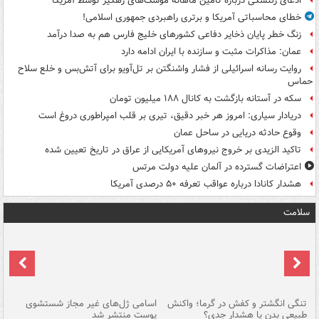
ادعای زلنسکی درباره تامین ماهانه موشک‌های رهگیر توسط آمریکا
خطای محاسباتی آمریکا و برتری راهبردی جمهوری اسلامی!
زنگ خطر پایان ذخایر دفاعی کشورهای خلیج فارس هم به صدا درآمد
عمان: مذاکرات مثبت و سازنده با ایران ادامه دارد
روایت رسانه اسرائیلی از فشار واشنگتن بر تل‌آویو برای آتش‌بس و خلع سلاح
حماس
سکه در آستانه بازگشت به کانال ۱۸۸ میلیون تومان
دریادار سیاری: امروز هر خبر دقیق، تیری بر قلب امپراطوری دروغ است
وقوع حادثه دریایی در ساحل عمان
تاکید الزیدی بر خروج نیروهای آمریکایی از عراق در تاریخ تعیین شده
اعتراضات گسترده در آلمان علیه دولت مرتس
هشدار کانادا درباره عواقب تعرفه ۵۰ درصدی آمریکا
سلامت
تنگی انگشتر و کفش در گرما؛ واکنش
اسامی ژل‌های غیر مجاز شستشوی
مر
طبیعی بدن یا هشدار جدی؟
پوست منتشر شد