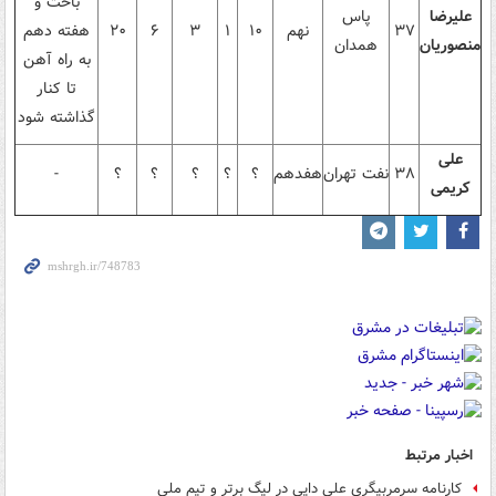
باخت و
علیرضا
پاس
۳۷
نهم
۱۰
۱
۳
۶
۲۰
هفته دهم
منصوریان
همدان
به راه آهن
تا کنار
گذاشته شود
علی
۳۸
نفت تهران
هفدهم
؟
؟
؟
؟
؟
-
کریمی
اخبار مرتبط
کارنامه سرمربیگری علی دایی در لیگ برتر و تیم ملی