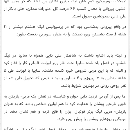
نیمکت سرمربیگری تیم های لیگ برتری نشان می دهد که در میان آنها
افشین پیروانی با معدل کسب ۶۴ درصد کل امتیازات ممکن، حتی بالاتر از
علی دایی صدرنشین جدول است.
در واقع پیروانی بدشانس بود که در پرسپولیس لیگ هشتم بیشتر از ۱۱
هفته فرصت نشستن روی نیمکت را به عنوان سرمربی بدست نیاورد.
و البته باید اشاره داشت به شاهکار علی دایی همراه با سایپا در لیگ
ششم. در فصل یاد شده سایپا تحت نظر ورنر لورانت آلمانی کار را آغاز کرد
و البته که با این مربی شروعی خیره کننده داشت. سایپا با لورانت طی ۵
هفته ابتدایی به ۳ پیروزی و ۲ تساوی رسید تا تیمی که تحویل دایی شد از
نظر روحی روانی در بهترین شرایط باشد.
اما پس از آن بی تردید دایی جوان و شایسته در نقش یک مربی- بازیکن به
خوبی نارنجی پوشان را هدایت کرد تا هم اولین شخصی باشد که به عنوان
بازیکن- مربی لیگ برتر فوتبال ایران را فتح کرده و هم نشان دهد در
مربیگری روزهای روشنی را پیش روی دارد.
در مقابل علیرضا منصوریان مربی موفق فصل اخیر لیگ برتر و باشگاه