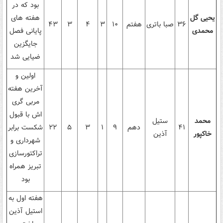
بود که در
یحیی گل
هفته های
۳۶
صبا باتری
هفتم
۱۰
۳
۴
۳
۴۳
محمدی
پایانی فصل
جایگزین
ضیایی شد
اولین و
آخرین هفته
مربی گری
اش با قبول
محمد
ستیل
۴۱
دهم
۹
۱
۳
۵
۲۲
شکست برابر
خاکپور
آذین
شهرداری و
تراکتورسازی
تبریز همراه
بود
هفته اول به
استیل آذین