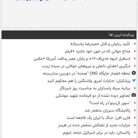
پربازدیدترین ها
تأیید ربایش و قتل حمیدرضا رجب‌زاده
مداح جوانی که در خون خود غلتید +فیلم
استقرار انبوه «دی‌اف‑۱۷» و پایان عصر پدافند آمریکا +عکس
درگیری اعضای داعش و نیروهای جولانی در سیده زینب
لحظه انفجار جایگاه CNG "صحنه" در دوربین مداربسته
پزشکیان: جنایات امروز واشنگتن را هم محکوم کنید
بیانیه سپاه پاسداران به مناسبت روز خبرنگار
تصاویر دیده‌ نشده از دو فرمانده شهید موشکی
"سوپر ال‌نینو"در راه است؟
پالایشگاه سیزران منفجر شد
فارن افرز: جنگ با ایران یک فاجعه است
جزئیات جدید از نفتکش منفجر شده در هرمز
پاکستان: باید در برابر اسرائیل متحد شویم