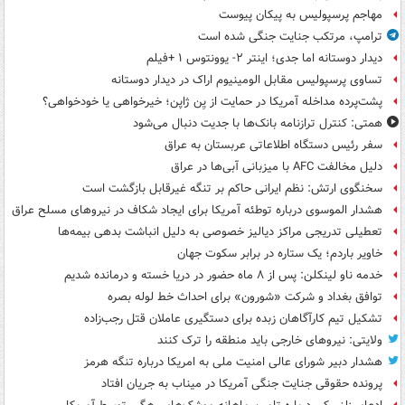
مهاجم پرسپولیس به پیکان پیوست
ترامپ، مرتکب جنایت جنگی شده است
دیدار دوستانه اما جدی؛ اینتر ۲- یوونتوس ۱ +فیلم
تساوی پرسپولیس مقابل الومینیوم اراک در دیدار دوستانه
پشت‌پرده مداخله آمریکا در حمایت از یِن ژاپن؛ خیرخواهی یا خودخواهی؟
همتی: کنترل ترازنامه بانک‌ها با جدیت دنبال می‌شود
سفر رئیس دستگاه اطلاعاتی عربستان به عراق
دلیل مخالفت AFC با میزبانی آبی‌ها در عراق
سخنگوی ارتش: نظم ایرانی حاکم بر تنگه غیرقابل بازگشت است
هشدار الموسوی درباره توطئه آمریکا برای ایجاد شکاف در نیروهای مسلح عراق
تعطیلی تدریجی مراکز دیالیز خصوصی به دلیل انباشت بدهی بیمه‌ها
خاویر باردم؛ یک ستاره در برابر سکوت جهان
خدمه ناو لینکلن: پس از ۸ ماه حضور در دریا خسته و درمانده‌ شدیم
توافق بغداد و شرکت «شورون» برای احداث خط لوله بصره
تشکیل تیم کارآگاهان زبده برای دستگیری عاملان قتل رجب‌زاده
ولایتی: نیروهای خارجی باید منطقه را ترک کنند
هشدار دبیر شورای عالی امنیت ملی به امریکا درباره تنگه هرمز
پرونده حقوقی جنایت جنگی آمریکا در میناب به جریان افتاد