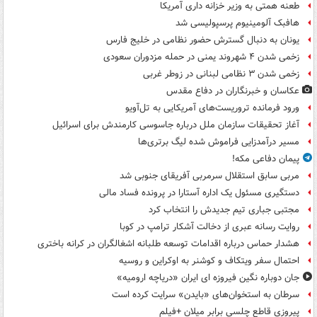
طعنه همتی به وزیر خزانه داری آمریکا
هافبک آلومینیوم پرسپولیسی شد
یونان به دنبال گسترش حضور نظامی در خلیج فارس
زخمی شدن ۴ شهروند یمنی در حمله مزدوران سعودی
زخمی شدن ۳ نظامی لبنانی در زوطر غربی
عکاسان و خبرنگاران در دفاع مقدس
ورود فرمانده تروریست‌های آمریکایی به تل‌آویو
آغاز تحقیقات سازمان ملل درباره جاسوسی کارمندش برای اسرائیل
مسیر درآمدزایی فراموش شده لیگ برتری‌ها
پیمان دفاعی مکه!
مربی سابق استقلال سرمربی آفریقای جنوبی شد
دستگیری مسئول یک اداره آستارا در پرونده فساد مالی
مجتبی جباری تیم جدیدش را انتخاب کرد
روایت رسانه عبری از دخالت آشکار ترامپ در کوبا
هشدار حماس درباره اقدامات توسعه طلبانه اشغالگران در کرانه باختری
احتمال سفر ویتکاف و کوشنر به اوکراین و روسیه
جان دوباره نگین فیروزه ای ایران «دریاچه ارومیه»
سرطان به استخوان‌های «بایدن» سرایت کرده است
پیروزی قاطع چلسی برابر میلان +فیلم