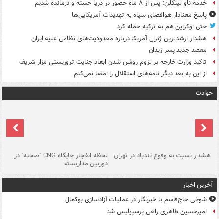
خدمه ناو لینکلن: پس از ۸ ماه حضور در دریا خسته و درمانده‌ شدیم
پاسخ معنادار هوافضای سپاه به تهدیدات آمریکایی‌ها
حتی اوکراین هم به ترکیه حمله کرد
هشدار ارشدترین ژنرال آمریکا درباره محدودیت‌های نظامی علیه ایران
مقصد جدید پسر زیدان
تاکید وزارت خارجه بر لزوم روشن شدن ابعاد جنایت تروریستی مزار شریف
از این به بعد دیگر نامه‌های استقلال را امضا نمی‌کنم
حوادث
ای
هشدار نسبت به وفوع تندباد در تهران
لحظه انفجار جایگاه CNG "صحنه" در
دس
دوربین مداربسته
ات
آخرین اخبار
شوخی حاج‌قاسم با خبرنگار در عملیات آزادسازی بوکمال
امیرحسین طاهری راهی پرسپولیس شد