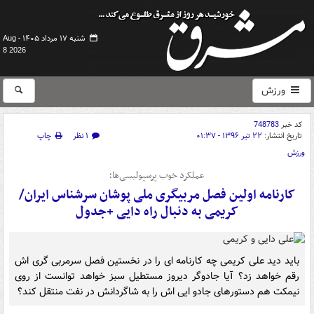
شنبه ۱۷ مرداد ۱۴۰۵ -
Aug
8 2026
ورزش
کد خبر
748783
تاریخ انتشار:
۲۲ تیر ۱۳۹۶ - ۰۱:۳۷
۱ نظر
چاپ
ورزش
عملکرد خوب پرسپولیسی‌ها؛
کارنامه اولین فصل مربیگری ملی پوشان سرشناس ایران/
کریمی به دنبال راه دایی +جدول
باید دید علی کریمی چه کارنامه ای را در نخستین فصل سرمربی گری اش
رقم خواهد زد؟ آیا جادوگر دیروز مستطیل سبز خواهد توانست از روی
نیمکت هم دستورهای جادو ایی اش را به شاگردانش در نفت منتقل کند؟