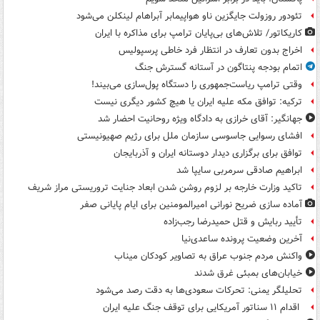
تئودور روزولت جایگزین ناو هواپیمابر آبراهام لینکلن می‌شود
کاریکاتور/ تلاش‌های بی‌پایان ترامپ برای مذاکره با ایران
اخراج بدون تعارف در انتظار فرد خاطی پرسپولیس
اتمام بودجه پنتاگون در آستانه گسترش جنگ
وقتی ترامپ ریاست‌جمهوری را دستگاه پول‌سازی می‌بیند!
ترکیه: توافق مکه علیه ایران یا هیچ کشور دیگری نیست
جهانگیر: آقای خرازی به دادگاه ویژه روحانیت احضار شد
افشای رسوایی جاسوسی سازمان ملل برای رژیم صهیونیستی
توافق برای برگزاری دیدار دوستانه ایران و آذربایجان
ابراهیم صادقی سرمربی سایپا شد
تاکید وزارت خارجه بر لزوم روشن شدن ابعاد جنایت تروریستی مراز شریف
آماده سازی ضریح نورانی امیرالمومنین برای ایام پایانی صفر
تأیید ربایش و قتل حمیدرضا رجب‌زاده
آخرین وضعیت پرونده ساعدی‌نیا
واکنش مردم جنوب عراق به تصاویر کودکان میناب
خیابان‌های بمبئی غرق شدند
تحلیلگر یمنی: تحرکات سعودی‌ها به دقت رصد می‌شود
اقدام ۱۱ سناتور آمریکایی برای توقف جنگ علیه ایران