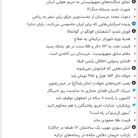
تجاوز جنگنده‌های صهیونیستی به حریم هوایی لبنان
صورت جدید مسئله جنگ؟!
دعوت مجدد عربستان از نخست‌وزیر عراق برای سفر به ریاض
پدیده اسرائیلی‌هایی که برای ایران جاسوسی می‌کنند، پایان ندارد!
فوران شدید آتشفشان فوئگو در گواتمالا
هدیه ویژه شهردار ترکیه‌ای به صلاح
قیمت نفت به ۸۳ دلار و ۵۵ سنت در هر بشکه رسید
مقام سابق صهیونیست: عربستان ببر کاغذی است
افشای رسوایی اخلاقی رئیس فیفا
جنایت‌هایی که فراموش نمی‌شوند
حواله دلار ۱۵۴ هزار و ۴۵۱ تومان شد
نصب کتیبه‌های شهادت امام رضا(ع) در حرم رضوی
تبریک کاربران فضای مجازی به مناسبت روز خبرنگار
کامیون با راننده ۸ ساله در اصفهان توقیف شد
پزشکیان: جنایات امروز واشنگتن را هم محکوم کنید
"سوپر ال‌نینو"در راه است؟
قیمت طلا صعودی ماند
آتش سوزی مهیب یک ساختمان ۱۲ طبقه در جاکارتا
بازتاب «پیمان دفاعی مکه» در رسانه‌های ترکیه