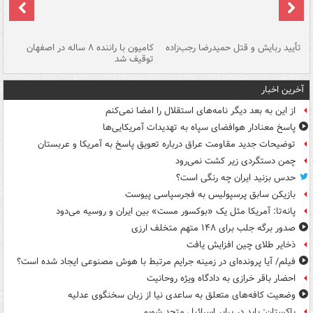
تأیید ربایش و قتل حمیدرضا رجب‌زاده
کامیون با راننده ۸ ساله در اصفهان
"س
توقیف شد
آخرین اخبار
از این به بعد دیگر نامه‌های استقلال را امضا نمی‌کنم
پاسخ معنادار هوافضای سپاه به تهدیدات آمریکایی‌ها
توضیحات جدید مقاومت عراق درباره تعویق پاسخ به آمریکا و عربستان
چمن دستگردی زیر کشت نمی‌رود
حدس بزنید ایران چه رنگی است؟
بازیکن سابق پرسپولیس به فجرسپاسی پیوست
پانه‌تا: آمریکا مثل یک «بوکسور مست» بین ایران و روسیه می‌دود
صدور برگه جلب برای ۱۴۸ متهم متخلف ارزی
ذخایر طلای چین افزایش یافت
فیلم/ آیا پرونده‌ای در زمینه جرایم مرتبط با هوش مصنوعی ایجاد شده است؟
احضار باقر خرازی به دادگاه ویژه روحانیت
وضعیت کافه‌های متعلق به ساعدی نیا از زبان سخنگوی عدلیه
پاکستان: باید در برابر اسرائیل متحد شویم